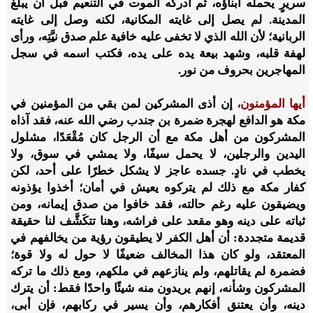
سريرٍ يحمله أبناؤه، ثم أدركه الموت في التنعيم قبل أن يبلغ
المدينة. لم يصل إلى غايته المكانية، لكنه وصل إلى غايته
الربانية؛ لأن الله الذي لا تخفى عليه خافية علم صدق نيَّتِه، ورأى
لهفة قلبه، وشهد بيعة يده على يده، فكتب اسمه في سجل
المهاجرين بحروف من نور.
أيها المؤمنون،
إن أذى المشركين لمن بقي من المؤمنين في
مكة هو الدافع لهجرة ضمرة بن جندب رضي الله عنه، فقد آذاه
المشركون من أهل مكة مع أن الرجل كان مُقْعَدًا، مشلول
اليدين والرجلين، لا يحمل سيفًا، ولا يمشي في سوق، ولا
يخطب في نادٍ. جسده عاجز لا يشكل خطرًا على أحد، لكن
كفار مكة مع ذلك لم يتركوه يعيش في أمان؛ أخذوا يؤذونه
ويضيقون عليه رغم حالته، فقد خافوا من صدق إيمانه، ومن
ثباته على دينه وهو مقعد على فراشه، وهنا تتكَشَّف لنا حقيقة
قديمة متجددة: أن أهل الكفر لا يطيقون رؤية من يخالفهم في
المعتقد، ولو كان هذا المخالف ضعيفًا لا حول له ولا قوة؛
فضمرة لم يقاتلهم، ولم ينازعهم في ملكهم، ومع ذلك ما تركه
المشركون وشأنه، إنهم يريدون منه شيئًا واحدًا فقط: أن يترك
دينه، وأن يعتنق أفكارهم، وأن يسير في ركابهم، فإن أبى،