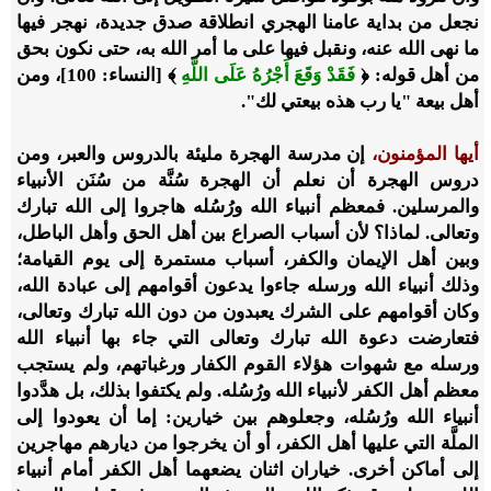
نجعل من بداية عامنا الهجري انطلاقة صدق جديدة، نهجر فيها
ما نهى الله عنه، ونقبل فيها على ما أمر الله به، حتى نكون بحق
من أهل قوله: ﴿
فَقَدْ وَقَعَ أَجْرُهُ عَلَى اللَّهِ
﴾ [النساء: 100]، ومن
أهل بيعة "يا رب هذه بيعتي لك".
أيها المؤمنون،
إن مدرسة الهجرة مليئة بالدروس والعبر، ومن
دروس الهجرة أن نعلم أن الهجرة سُنَّة من سُنَن الأنبياء
والمرسلين. فمعظم أنبياء الله ورُسُله هاجروا إلى الله تبارك
وتعالى. لماذا؟ لأن أسباب الصراع بين أهل الحق وأهل الباطل،
وبين أهل الإيمان والكفر، أسباب مستمرة إلى يوم القيامة؛
وذلك أنبياء الله ورسله جاءوا يدعون أقوامهم إلى عبادة الله،
وكان أقوامهم على الشرك يعبدون من دون الله تبارك وتعالى،
فتعارضت دعوة الله تبارك وتعالى التي جاء بها أنبياء الله
ورسله مع شهوات هؤلاء القوم الكفار ورغباتهم، ولم يستجب
معظم أهل الكفر لأنبياء الله ورُسُله. ولم يكتفوا بذلك، بل هدَّدوا
أنبياء الله ورُسُله، وجعلوهم بين خيارين: إما أن يعودوا إلى
الملَّة التي عليها أهل الكفر، أو أن يخرجوا من ديارهم مهاجرين
إلى أماكن أخرى. خياران اثنان يضعهما أهل الكفر أمام أنبياء