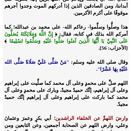
أبداننا، ومن الصادقين الذين إذا أدركهم الموت وجدوا أجرهم
موقوفًا على أكرم الأكرمين.
هذا وصلُّوا وسلِّموا- رعاكم الله- على محمد بن عبدالله؛ كما
أمركم الله بذلك في كتابه، فقال: ﴿
إِنَّ اللَّهَ وَمَلَائِكَتَهُ يُصَلُّونَ
عَلَى النَّبِيِّ يَا أَيُّهَا الَّذِينَ آمَنُوا صَلُّوا عَلَيْهِ وَسَلِّمُوا تَسْلِيمًا
﴾
[الأحزاب: 56].
وقال صلى الله عليه وسلم:
"مَنْ صَلَّى عَلَيَّ صَلَاةً صَلَّى الله
عَلَيْهِ بِهَا عَشْرًا"
.
اللهم صلِّ على محمدٍ وعلى آل محمد كما صلَّيت على إبراهيم
وعلى آل إبراهيم، إنَّك حميدٌ مجيدٌ، وبارك على محمدٍ وعلى آل
محمد كما باركت على إبراهيم وعلى آل إبراهيم إنَّك حميدٌ
مجيدٌ.
وارضَ اللهمَّ عن الخلفاء الراشدين؛
أبي بكرٍ وعمرَ وعثمانَ
وعلي، وارض اللهم عن الصحابة أجمعين، وعن التابعين ومن