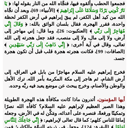
فجمعوا الحطب وألقوه فيها، فنجَّاه الله من النار بقوله لها: ﴿
يَا
نَارُ كُونِي بَرْدًا وَسَلَامًا عَلَى إِبْرَاهِيمَ
﴾ [الأنبياء: 69]، وبعد أن نجَّاه
الله من كيد أهل الكفر، لم يبقَ إبراهيم في أرض الكفر لحظة
واحدة، فقرر الهجرة، فقال بلسان الواثق بالله: ﴿
وَقَالَ إِنِّي
مُهَاجِرٌ إِلَى رَبِّي
﴾ [العنكبوت: 26]، وما قال: إني مهاجر إلى
أرض، ولا إلى مال، ولا إلى منصب، فقد جعل هجرته إلى الله
تعالى، وقال في آية أخرى: ﴿
إِنِّي ذَاهِبٌ إِلَى رَبِّي سَيَهْدِينِ
﴾
[الصافات: 99]، فكانت هجرته هجرة قلب قبل أن تكون هجرة
جسد.
فخرج إبراهيم عليه السلام مهاجرًا من بابل في العراق، إلى
أرض الشام، ثم هاجر إلى مكة المكرمة بأمر الله. ترك الأهل
والوطن والأصنام، وخرج يبحث عن موضع يعبد فيه ربَّه وحده.
أيها المؤمنون،
أتدرون ماذا كانت مكافأة هذه الهجرة الطويلة
وهذا الصبر العظيم لإبراهيم عليه السلام؟ كافأه الله نصرًا
وتمكينًا ورفعةً، فنصره على أعدائه، ومَكَّن له في الأرض، وجعله
إمامًا للناس كلهم؛ كما قال تعالى لإبراهيم: ﴿
إِنِّي جَاعِلُكَ لِلنَّاسِ
إِمَامًا
﴾ [البقرة: 124]، وجعل في ذريته النبوَّة والكتاب؛ فمن