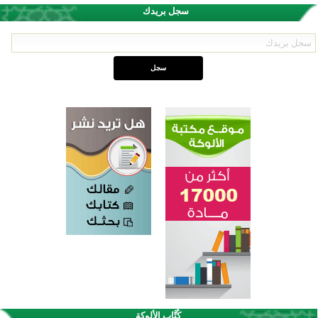
سجل بريدك
اختتام الدورة التاسعة لمسابقة حفظ وتلاوة القرآن الكريم في أزناكاييف
تيسليتش تختتم برنامجا تعليميا لتعزيز القيم وبناء الشخصية للشباب المسلمين
كُتَّاب الألوكة