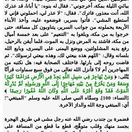
ببائتٍ الليلة بمكة، أخرجوني". فقال له بنوه: "يا أبانا، قد عذرك
الله، أنت معذور، فاترك". فقال: "لا عذر لي، احملوني فإني لا
أستطيع المشي". فأتوا بسرير، فوضعوه عليه، وأخذ الأبناء
الأربعة يحملونه من جوانب السرير، يتناوبون كل مسافة، حتى
خرجوا به من مكة، وبلغوا به "التنعيم" على بعد خمسة أميال
من مكة، فاشتد به المرض ونزل به الموت. فلما أيقن بالرحيل،
رفع يديه المشلولتين، ووضع اليمنى على اليسرى، وبايع الله
بلسانه وقال: "اللهم هذه بيعتي لك، وهذه بيعتي لرسولك". ثم
فاضت روحه إلى بارئها. فاختلف الصحابة فيه: هل نكتبه من
المهاجرين أم لا؟ فأنزل الله تعالى من فوق سبع سماوات قرآنًا
يُتْلى: ﴿
وَمَنْ يُهَاجِرْ فِي سَبِيلِ اللَّهِ يَجِدْ فِي الْأَرْضِ مُرَاغَمًا كَثِيرًا
وَسَعَةً وَمَنْ يَخْرُجْ مِنْ بَيْتِهِ مُهَاجِرًا إِلَى اللَّهِ وَرَسُولِهِ ثُمَّ يُدْرِكْهُ
الْمَوْتُ فَقَدْ وَقَعَ أَجْرُهُ عَلَى اللَّهِ وَكَانَ اللَّهُ غَفُورًا رَحِيمًا
﴾
[النساء: 100]. وسمَّاه النبي صلى الله عليه وسلم "المبتغي"؛
أي: المبتغي وجهَ الله والدارَ الآخرة.
فضمرة بن جندب رضي الله عنه رجل مشى في طريق الهجرة
بجسد منهك وقلب متوهِّج، قطع ما قطع من المسافة على