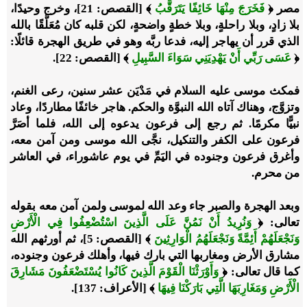
مصر ﴿
فَخَرَجَ مِنْهَا خَائِفًا يَتَرَقَّبُ
﴾ [القصص: 21]، وخرج وحيدًا،
بلا زادٍ، وبلا راحلةٍ، وبلا خطةٍ واضحةٍ، لكن قلبه كان مُعَلَّقًا بالله
الذي قرر أن يهاجر إليه، فدعا ربَّه وهو في طريق الهجرة قائلًا:
﴿
عَسَى رَبِّي أَنْ يَهْدِيَنِي سَوَاءَ السَّبِيلِ
﴾ [القصص: 22].
فمكث موسى عليه السلام في مَدْيَن عشر سنين، رعى الغنم،
وتزوَّج، وهناك آتاه الله النبوَّة والحكم. هاجر خائفًا مطاردًا، وعاد
نبيًّا مكرمًا. ثم رجع إلى فرعون يدعوه إلى الله، فلما أصَرَّ
فرعون على الكفر والتنكيل، نجَّى الله موسى ومن آمن معه،
وأغرق فرعون وجنوده في اليَمِّ في يوم عاشوراء، في العاشر
من محرم.
وبعد الهجرة والصبر جاء وعد الله لموسى ولمن آمن معه بقوله
تعالى: ﴿
وَنُرِيدُ أَنْ نَمُنَّ عَلَى الَّذِينَ اسْتُضْعِفُوا فِي الْأَرْضِ
وَنَجْعَلَهُمْ أَئِمَّةً وَنَجْعَلَهُمُ الْوَارِثِينَ
﴾ [القصص: 5]، ثم أورثهم الله
مشارق الأرض ومغاربها التي بارك فيها، وأهلك فرعون وجنوده،
كما قال تعالى: ﴿
وَأَوْرَثْنَا الْقَوْمَ الَّذِينَ كَانُوا يُسْتَضْعَفُونَ مَشَارِقَ
الْأَرْضِ وَمَغَارِبَهَا الَّتِي بَارَكْنَا فِيهَا
﴾ [الأعراف: 137].