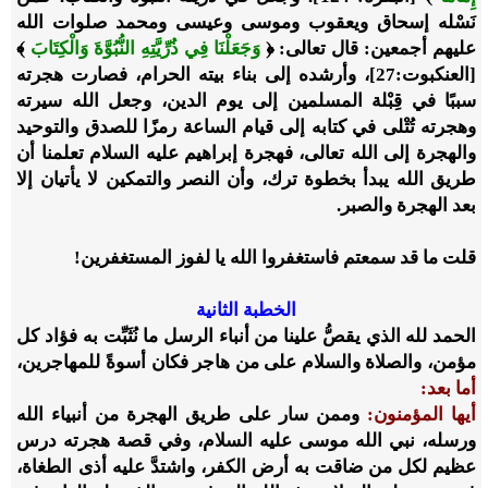
نَسْله إسحاق ويعقوب وموسى وعيسى ومحمد صلوات الله
عليهم أجمعين: قال تعالى: ﴿
وَجَعَلْنَا فِي ذُرِّيَّتِهِ النُّبُوَّةَ وَالْكِتَابَ
﴾
[العنكبوت:27]، وأرشده إلى بناء بيته الحرام، فصارت هجرته
سببًا في قِبْلة المسلمين إلى يوم الدين، وجعل الله سيرته
وهجرته تُتْلى في كتابه إلى قيام الساعة رمزًا للصدق والتوحيد
والهجرة إلى الله تعالى، فهجرة إبراهيم عليه السلام تعلمنا أن
طريق الله يبدأ بخطوة ترك، وأن النصر والتمكين لا يأتيان إلا
بعد الهجرة والصبر.
قلت ما قد سمعتم فاستغفروا الله يا لفوز المستغفرين!
الخطبة الثانية
الحمد لله الذي يقصُّ علينا من أنباء الرسل ما نُثَبِّت به فؤاد كل
مؤمن، والصلاة والسلام على من هاجر فكان أسوةً للمهاجرين،
أما بعد:
أيها المؤمنون:
وممن سار على طريق الهجرة من أنبياء الله
ورسله، نبي الله موسى عليه السلام، وفي قصة هجرته درس
عظيم لكل من ضاقت به أرض الكفر، واشتدَّ عليه أذى الطغاة،