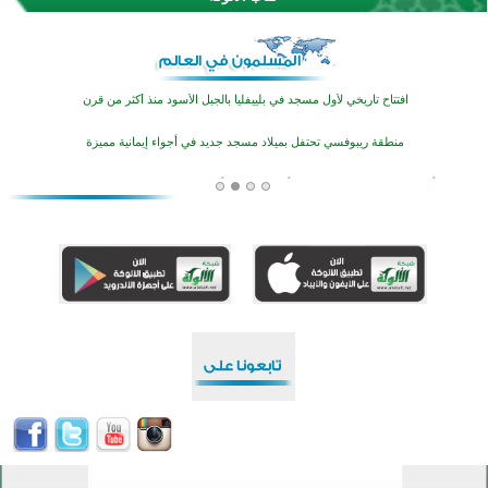
اختتام منافسات قرآنية متميزة في بنغلاديش بمشاركة 3000 متسابق
أكثر من 400 طالب يشاركون في مسابقة المعلومات الإسلامية بأستراليا
افتتاح تاريخي لأول مسجد في بلييفليا بالجبل الأسود منذ أكثر من قرن
منطقة ريبوفسي تحتفل بميلاد مسجد جديد في أجواء إيمانية مميزة
أكبر مشروع إسلامي في ريف أستراليا يفتتح أبوابه بعد سنوات من العمل والعطاء
القرآن والتربية في صدارة البرامج الصيفية للمسلمين في بينزا وساراتوف وموردوفيا هذا العام
اختتام الدورة التاسعة لمسابقة حفظ وتلاوة القرآن الكريم في أزناكاييف
تيسليتش تختتم برنامجا تعليميا لتعزيز القيم وبناء الشخصية للشباب المسلمين
اختتام منافسات قرآنية متميزة في بنغلاديش بمشاركة 3000 متسابق
أكثر من 400 طالب يشاركون في مسابقة المعلومات الإسلامية بأستراليا