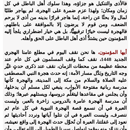
فالأذى والتنكيل هو جزاؤه، وهذا سلوك أهل الباطل في كل
زمان ومكان؛ ولهذا عزم ضمرة على الهجرة، لم يهاجر طلبًا
لمال ولا بحثًا عن راحة، إنما هاجر فرارًا بدينه من أذى لا يرحم
الضعف، ومن قوم لا يرضون إلا بالموافقة على باطلهم.
فالهجرة ليست خيارًا ترفيهيًّا، بل هي خيار اضطراري يلجأ إليه
المؤمنون حين يشتدُّ أذى أهل الباطل على الحق وأهله.
أيها المؤمنون،
ها نحن نقف اليوم في مطلع عامنا الهجري
الجديد 1448، نقف كما وقف المسلمون في كل عام عند
محطة عظيمة من محطات الزمان، نقف عند ذكرى حدثٍ غيَّر
وجه التاريخ وبَدَّل مسار الأمة: إنه حدث هجرة النبي المصطفى
عليه الصلاة والسلام من مكة إلى المدينة، والهجرة كأنها
مدرسة ربانية مفتوحة الأبواب، ينبغي لكل مسلم أن يدخلها،
وأن يجلس في مقاعدها ليتعَلَّم دروسها، ويستلهم عبرها؛ وذلك
أن مدرسة الهجرة عامرة بالدروس، زاخرة بالعبر، وليست
العبرة في أن نسمع قصة الهجرة النبوية في كل عام ثم
ننصرف، وليست العبرة في أن نتلوا آياتها ونردد أحاديثها ثم
نعود إلى غفلتنا، العبرة أن نُحوِّل حدث الهجرة إلى واقع نعيشه،
وأن نتزوَّد منه بوقود لنواصل سيرنا الطويل إلى الله تعالى، وأن