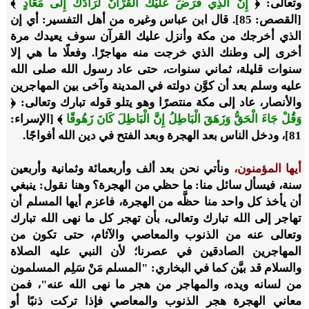
وتعالى: ﴿
إِنَّ الَّذِي فَرَضَ عَلَيْكَ الْقُرْآنَ لَرَادُّكَ إِلَى مَعَادٍ
﴾
[القصص: 85]. قال ابن عباس وغيره من أهل التفسير: أي إن
الذي أخرجك من مكة وأنزل عليك القرآن سوف يعيدك مرة
أخرى إلى وطنك الذي خرجت منه مهاجرًا. وفعلًا ما هي إلا
سنوات قليلة، ثماني سنوات، حتى عاد رسول الله صلى الله
عليه وسلم بعد أن كوَّن دولته في المدينة وآخى بين المهاجرين
والأنصار، عاد إلى مكة منتصرًا وهو يتلو قوله تبارك وتعالى: ﴿
وَقُلْ جَاءَ الْحَقُّ وَزَهَقَ الْبَاطِلُ إِنَّ الْبَاطِلَ كَانَ زَهُوقًا
﴾ [الإسراء:
81]، ودخل الناس بعد الهجرة وبعد الفتح في دين الله أفواجًا.
أيها المؤمنون،
ونأتي نحن بعد ألف وأربعمائة وثمانية وأربعين
سنة، فيسأل سائل منا: ما حظي من الهجرة؟ وهنا نقول: ينبغي
أن يأخذ كل واحد منا حظَّه من الهجرة، فاعزم أيها المسلم أن
تهاجر إلى الله تبارك وتعالى، بأن تهجر كل ما نهى الله تبارك
وتعالى عنه من الذنوب والمعاصي والآثام، حتى تكون من
المهاجرين الصادقين في عصرنا؛ لأن النبي عليه الصلاة
والسلام قد بيَّن كما في البخاري: "المسلم مَنْ سَلِم المسلمون
من لسانه ويده، والمهاجر من هجر ما نهى الله عنه"، فمن
معاني الهجرة هجر الذنوب والمعاصي فإذا تركت ذنبًا أو