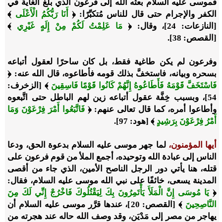
فموسى عليه السلام بعثه الله إلى فرعون الذي بلغ الغاية في
الكفر والإجرام حتى قال للناس مُتكبِّرًا: ﴿
أَنَا رَبُّكُمُ الْأَعْلَى
﴾
[النازعات: 24]، وقال: ﴿
مَا عَلِمْتُ لَكُمْ مِنْ إِلَهٍ غَيْرِي
﴾
[القصص: 38].
وفرعون لم يكن طاغية فقط، بل كان ساحرًا لعقول أتباعه
بسحره وبيانه، فاستخفَّ بذلك قومه فأطاعوه، قال الله عنه: ﴿
فَاسْتَخَفَّ قَوْمَهُ فَأَطَاعُوهُ إِنَّهُمْ كَانُوا قَوْمًا فَاسِقِينَ
﴾ [الزخرف:
54]، وبسبب خِفَّة عقول أتباعه زين لهم الباطل حتى اتَّبعوه
وأطاعوا أمره، كما قال تعالى عنهم: ﴿
فَاتَّبَعُوا أَمْرَ فِرْعَوْنَ وَمَا
أَمْرُ فِرْعَوْنَ بِرَشِيدٍ
﴾ [هود: 97].
أيها المؤمنون،
لما جهر موسى عليه السلام بدعوة الحق، ودعا
الناس إلى عبادة الله وتوحيده، أجمع الملأ من قوم فرعون على
قتله، هنا يأتي دور الرجل الناصح الأمين، الذي جاء من أقصى
المدينة يسعى، خائفًا على نبي الله موسى عليه السلام، فقال:
﴿
يَا مُوسَى إِنَّ الْمَلَأَ يَأْتَمِرُونَ بِكَ لِيَقْتُلُوكَ فَاخْرُجْ إِنِّي لَكَ مِنَ
النَّاصِحِينَ
﴾ [القصص: 20]، عندها قرَّر موسى عليه السلام أن
يهاجر من مصر إلى مَدْيَن، وقد وصف الله حاله عند هجرته من