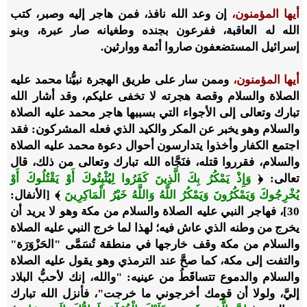
أيها المؤمنون،
إن وعد الله نافذ، فمن هاجر إليه وصبر، كتب
الله له العاقبة، ففرعون بجنده وطغيانه صار عبرة، وبنو
إسرائيل المستضعفون صاروا أئمة ووارثين.
أيها المؤمنون،
وممن سار على طريق الهجرة نبيُّنا محمد عليه
الصلاة والسلام وقصة هجرته لا تخفى عليكم، وقد أشار الله
تبارك وتعالى إلى الأجواء التي بسببها هاجر محمد عليه الصلاة
والسلام وهو يخبر عن المكر والكيد الذي فعله المشركون: فقد
اجتمع الكفار وأخذوا يتدارسون أحوال دعوة محمد عليه الصلاة
والسلام، فقرروا قتله، فنَجَّاه الله تبارك وتعالى من ذلك، قال
تعالى: ﴿
وَإِذْ يَمْكُرُ بِكَ الَّذِينَ كَفَرُوا لِيُثْبِتُوكَ أَوْ يَقْتُلُوكَ أَوْ
يُخْرِجُوكَ وَيَمْكُرُونَ وَيَمْكُرُ اللَّهُ وَاللَّهُ خَيْرُ الْمَاكِرِينَ
﴾ [الأنفال:
30]، فهاجر النبي عليه الصلاة والسلام من مكة وهو لا يريد أن
يخرج من وطنه الذي عاش فيه؛ لهذا لما خرج النبي عليه الصلاة
والسلام من مكة وقف خارجها في منطقة تُسَمَّى "الحَزْوَرَة"
والتفت إلى مكة، كما صحَّ عند الترمذي وهو يقول عليه الصلاة
والسلام والدموع تتساقَطُ من عينيه: "والله، إنك لأحبُّ البلاد
إليَّ، ولولا أن قومك أخرجوني ما خرجت"، فأنزل الله تبارك