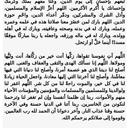
تبعهم بإحسانٍ إلى يوم الدين، وعنَّا معهم بمنِّك وكرمك
وإحسانك يا أكرم الأكرمين. اللهم أعزَّ الإسلام والمسلمين،
وأذل الشرك والمشركين، ودمِّر أعداء الدين، واحْمِ حوزة
الدين. اللهم بارك لمن حَضَرَ معنا صلاتنا هذه في علمه وعمره
وعمله، وبارك له في بدنه وصحته وعافيته، وبارك له في أهله
وولده، وبارك له في ماله ورزقه، واجعله يا ربنا مباركًا موفقًا
مسددًا أينما حَلَّ أو ارتحل.
اللَّهم آتِ نفوسنا تقواها، زكِّها أنت خير من زكَّاها، أنت وليُّها
ومولاها. اللَّهم إنا نسألك الهدى والتقى والعفاف والغنى. اللهم
أصلح لنا ديننا الذي هو عصمة أمرنا، وأصلح لنا دنيانا التي فيها
معاشُنا، وأصلح لنا آخرتنا التي إليها معادنا، واجعل الحياة زيادةً
لنا في كل خير، والموت راحةً لنا من كل شر. اللَّهم اغفر لنا
ولوالدينا وللمسلمين والمسلمات والمؤمنين والمؤمنات الأحياء
منهم والأموات. ربنا إن ظلمنا أنفسنا وإن لم تغفر لنا وترحمنا
لنكونن من الخاسرين. ربنا آتنا في الدنيا حسنة وفي الآخرة
حسنة وقنا عذاب النار. وآخر دعوانا أن الحمد لله رب العالمين.
وقوموا إلى صلاتكم يرحمكم الله.