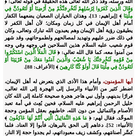
الله ورسله، وقد ذكر الله تعالى هذه الحقيقة في قوله تعالى: ﴿
وَقَالَ الَّذِينَ كَفَرُوا لِرُسُلِهِمْ لَنُخْرِجَنَّكُمْ مِنْ أَرْضِنَا أَوْ لَتَعُودُنَّ فِي
مِلَّتِنَا
﴾ [إبراهيم: 13]، وهذان الخياران الصعبان يضعهما الكفار
أمام أهل الإيمان في كل زمان ومكان؛ لأن أهل الكفر لا
يطيقون رؤية أهل الإيمان وهم يعبدون الله تبارك وتعالى، وكان
في ذلك ضرر عليهم وتهديد لمصالحهم ولطموحاتهم، وقد شهر
قوم شعيب عليه السلام هذين السلاحين في وجهه وفي وجه
من آمنوا معه، كما قال الله تعالى: ﴿
قَالَ الْمَلَأُ الَّذِينَ اسْتَكْبَرُوا
مِنْ قَوْمِهِ لَنُخْرِجَنَّكَ يَا شُعَيْبُ وَالَّذِينَ آمَنُوا مَعَكَ مِنْ قَرْيَتِنَا أَوْ
لَتَعُودُنَّ فِي مِلَّتِنَا قَالَ أَوَلَوْ كُنَّا كَارِهِينَ
﴾ [الأعراف: 88].
أيها المؤمنون،
وأمام هذا الأذى الذي يتعرض له أهل الإيمان،
اضطر كثير من الأنبياء والرسل إلى الهجرة إلى الله تعالى،
فرارًا بدينهم، وأول نبي هاجر هجرة صحيحة كاملة إلى الله كان
خليل الرحمن إبراهيم عليه السلام، فحين بُعِث في أمة تعبد
الأصنام والتماثيل من دون الله، خاطبهم بعقل المؤمن وحجة
الموحِّد، فقال لهم: ﴿
مَا هَذِهِ التَّمَاثِيلُ الَّتِي أَنْتُمْ لَهَا عَاكِفُونَ
﴾
[الأنبياء: 52]. دعاهم إلى الحق بالبرهان، فأبوا إلا العناد. فلما
كسَّر أصنامَهم، وكشف زيف معبوداتهم، لم يجدوا حجة إلا النار،