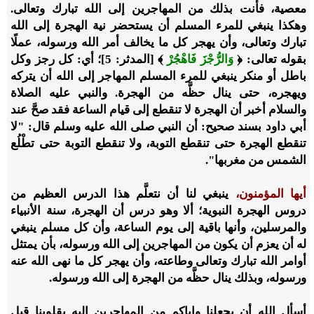
معصية، فأنت بذلك من المهاجرين إلى الله تبارك وتعالى.
وهكذا ينبغي للمرء المسلم أن يستحضر نية الهجرة إلى الله
تبارك وتعالى، وأن يهجر كل ما يخالف أمر الله ورسوله، عملًا
بقوله تعالى: ﴿
وَالرُّجْزَ فَاهْجُرْ
﴾ [المدثر: 5]؛ أي: كل رجز وكل
باطل أو منكر ينبغي للمرء المسلم المهاجر إلى الله أن يتركه
ويهجره، حتى ينال حظَّه من الهجرة. والنبي عليه الصلاة
والسلام أخبر أن الهجرة لا تنقطع إلى قيام الساعة فقد صحَّ عند
أبي داود بسند صحيح: أن النبي صلى الله عليه وسلم قال: "لا
تنقطع الهجرة حتى تنقطع التوبة، ولا تنقطع التوبة حتى تطْلُع
الشمس من مغربها".
أيها المؤمنون،
ينبغي لنا أن نتعلَّم هذا الدرس العظيم من
دروس الهجرة النبوية؛ ألا وهو درس أن الهجرة، سنة الأنبياء
والمرسلين، وأنها باقية إلى يوم الساعة، وأن كل مسلم ينبغي
له أن يعزم أن يكون من المهاجرين إلى الله ورسوله، بأن يمتثل
أوامر الله تبارك وتعالى وطاعته، وأن يهجر كل ما نهى الله عنه
ورسوله، وبذلك ينال حظَّه من الهجرة إلى الله ورسوله.
أسأل الله أن يجعلنا وإياكم من المهاجرين إليه بقلوبنا قبل