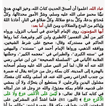
عباد الله،
اعلموا أن أصدقَ الحديثِ كتابُ الله، وخيرَ الهديِ هديُ
نبيِّنا محمدٍ صلى الله عليه وسلم، وشرَّ الأمورِ محدثاتُها، وكلَّ
مُحدَثةٍ بدعةٌ، وكلَّ بدعةٍ ضلالةٌ، وكلَّ ضلالةٍ في النارِ، أعاذنا اللهُ
وإياكم منَ البدعِ والضلالاتِ ومنَ النارِ،
أما بعد:
أيها المؤمنون،
روى الإمام الواحدي في أسباب النزول، ورواه
كثير من أهل التفسير؛ كالطبري وابن كثير وغيرهما، كما رواها
الحاكم في مستدركه وقال: صحيح على شرط الشيخين،
ووافقه الذهبي، ورواها الإمام أحمد في "مسنده"، والبيهقي
في "سننه الكبرى"، والطبراني في "معجمه الكبير"، وحسَّنها
العلامة الألباني في "السلسلة الصحيحة" عن ابن عباس رضي
الله عنه أنه قال: لما أمر النبي صلى الله عليه وسلم أصحابه
بالهجرة إلى المدينة، كان بمكة رجل من خزاعة يقال له ضمرة
بن جندب الخزاعي رضي الله عنه، قد أسلم، ولكنه كان مقعدًا،
مشلول اليدين والرجلين، لا يستطيع أن يتحرَّك ولا أن يمشي
على قدميه. فأقام بمكة معذورًا، والله عز وجل قد عذر أمثاله
في كتابه كما قال تعالى: ﴿
لَيْسَ عَلَى الْأَعْمَى حَرَجٌ وَلَا عَلَى
الْأَعْرَجِ حَرَجٌ
﴾ [النور: 61]، فلما اشتدَّ أذى المشركين على
المؤمنين الذين بقوا في مكة، قال ضمرة لبنيه: "والله، ما أنا