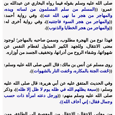
صلى الله عليه وسلم بقوله فيما رواه البخاري عن عبدالله بن
عمرو: ((
المسلم من سلم المسلمون من لسانه ويده،
والمهاجر من هجر ما نهى الله عنه
))، وفي رواية أحمد:
((
والمهاجر من هجر السوء فاجتنبه
))، وفي رواية أخرى له:
((
والمهاجر من هجر الخطايا والذنوب
)).
فهذا نوع من الهجرة مطلوب، وسميَ صاحبه بالمهاجر؛ لوجود
معنى الانتقال، وللجهد الكبير المبذول لفطام النفس عن
شهواتها، وشفاء الروح من أدرانها، وتخفيف الجسد من أوزاره.
روى مسلم عن أنس بن مالك: قال النبي صلى الله عليه وسلم:
((
حُفت الجنة بالمكاره، وحُفت النار بالشهوات
)).
وفي الحديث المتفق عليه عن أبي هريرة: قال صلى الله عليه
وسلم: ((
سبعة يظلهم الله في ظله يوم لا ظل إلا ظله
))، وذكر
صلى الله عليه وسلم منهم: ((
ورجل دعته امرأة ذات حسب
وجمال فقال: إني أخاف الله)).
من معاني الانتقال: الانتقال من المعصية إلى الطاعة، ومن