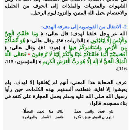
الشهوات والمغريات والملذات إلى الخوف من الجليل،
والاعتصام بحبل الله المتين، والتزود ليوم الرحيل.
2- الانتقال من الفوضوية إلى معرفة الهدف:
الله عز وجل خلقنا لهدف؛ قال تعالى: ﴿
وَمَا خَلَقْتُ الْجِنَّ
وَالْإِنْسَ إِلَّا لِيَعْبُدُونِ
﴾ [الذاريات: 56]، وقال تعالى: ﴿
هُوَ أَنْشَأَكُمْ
مِنَ الْأَرْضِ وَاسْتَعْمَرَكُمْ فِيهَا
﴾ [هود: 61]، وقال تعالى: ﴿
أَفَحَسِبْتُمْ أَنَّمَا خَلَقْنَاكُمْ عَبَثًا وَأَنَّكُمْ إِلَيْنَا لَا تُرْجَعُونَ
*
فَتَعَالَى اللَّهُ
الْمَلِكُ الْحَقُّ لَا إِلَهَ إِلَّا هُوَ رَبُّ الْعَرْشِ الْكَرِيمِ
﴾ [المؤمنون: 115،
116].
عرف الصحابة هذا المعنى: أنهم لم يُخلقوا إلا لهدف، ولم
يعيشوا إلا لغاية، فنطقت ألسنتهم بهذه الكلمات، حين رأوا
رسول الله صلى الله عليه وسلم يحمل الحجارة على كتفه في
بناء مسجده، قالوا:
لئن قعدنا والنبي يعملُ
لذاك منا العمل المضلَّلُ
اللهم إن العيش عيش الآخرة
فانصر الأنصار والمهاجرة