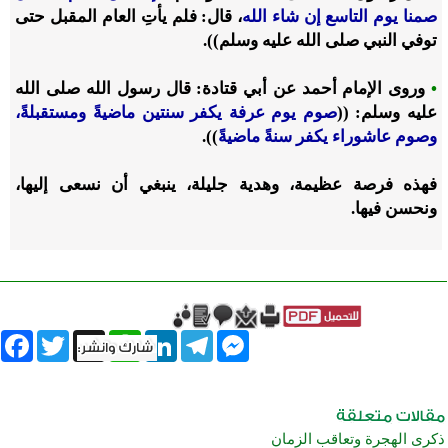
صمنا يوم التاسع إن شاء الله
، قال: فلم يأتِ العام المقبل حتى
توفي النبي صلى الله عليه وسلم)).
•
وروى الإمام أحمد عن أبي قتادة: قال رسول الله صلى الله
عليه وسلم: ((
صوم يوم عرفة يكفر سنتين ماضيةً ومستقبلةً،
وصوم عاشوراء يكفر سنةً ماضيةً
)).
فهذه فرصة عظيمة، وهدية جليلة، ينبغي أن نسعى إليها،
ونحسن فيها.
book
Twitter
WhatsApp
X
LinkedIn
Telegram
Messenger
ذكرى الهجرة وتعاقب الزمان