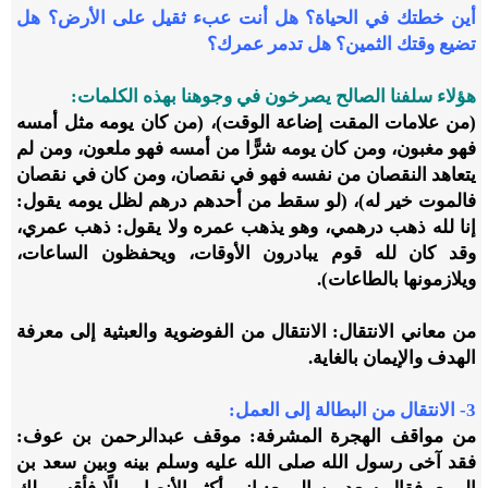
أين خطتك في الحياة؟ هل أنت عبء ثقيل على الأرض؟ هل
تضيع وقتك الثمين؟ هل تدمر عمرك؟
هؤلاء سلفنا الصالح يصرخون في وجوهنا بهذه الكلمات:
(من علامات المقت إضاعة الوقت)، (من كان يومه مثل أمسه
فهو مغبون، ومن كان يومه شرًّا من أمسه فهو ملعون، ومن لم
يتعاهد النقصان من نفسه فهو في نقصان، ومن كان في نقصان
فالموت خير له)، (لو سقط من أحدهم درهم لظل يومه يقول:
إنا لله ذهب درهمي، وهو يذهب عمره ولا يقول: ذهب عمري،
وقد كان لله قوم يبادرون الأوقات، ويحفظون الساعات،
ويلازمونها بالطاعات).
من معاني الانتقال: الانتقال من الفوضوية والعبثية إلى معرفة
الهدف والإيمان بالغاية.
3- الانتقال من البطالة إلى العمل:
من مواقف الهجرة المشرفة: موقف عبدالرحمن بن عوف:
فقد آخى رسول الله صلى الله عليه وسلم بينه وبين سعد بن