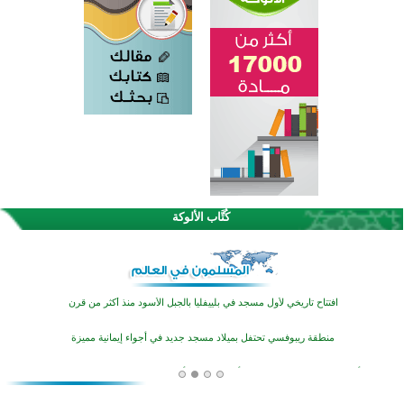
اختتام الدورة التاسعة لمسابقة حفظ وتلاوة القرآن الكريم في أزناكاييف
تيسليتش تختتم برنامجا تعليميا لتعزيز القيم وبناء الشخصية للشباب المسلمين
كُتَّاب الألوكة
اختتام منافسات قرآنية متميزة في بنغلاديش بمشاركة 3000 متسابق
أكثر من 400 طالب يشاركون في مسابقة المعلومات الإسلامية بأستراليا
افتتاح تاريخي لأول مسجد في بلييفليا بالجبل الأسود منذ أكثر من قرن
منطقة ريبوفسي تحتفل بميلاد مسجد جديد في أجواء إيمانية مميزة
أكبر مشروع إسلامي في ريف أستراليا يفتتح أبوابه بعد سنوات من العمل والعطاء