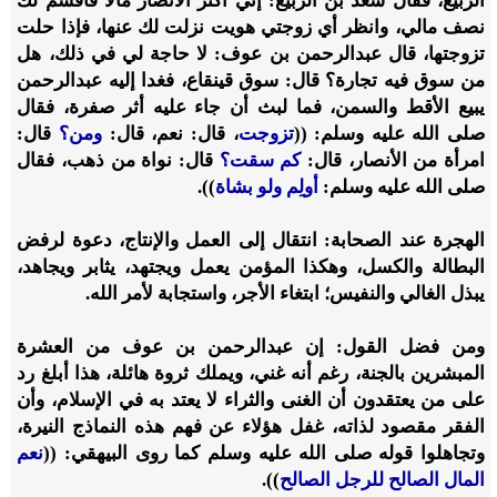
الربيع، فقال سعد بن الربيع: إني أكثر الأنصار مالًا فأقسم لك
نصف مالي، وانظر أي زوجتي هويت نزلت لك عنها، فإذا حلت
تزوجتها، قال عبدالرحمن بن عوف: لا حاجة لي في ذلك، هل
من سوق فيه تجارة؟ قال: سوق قينقاع، فغدا إليه عبدالرحمن
يبيع الأقط والسمن، فما لبث أن جاء عليه أثر صفرة، فقال
صلى الله عليه وسلم: ((
تزوجت
، قال: نعم، قال:
ومن؟
قال:
امرأة من الأنصار، قال:
كم سقت؟
قال: نواة من ذهب، فقال
صلى الله عليه وسلم:
أولِم ولو بشاة
)).
الهجرة عند الصحابة: انتقال إلى العمل والإنتاج، دعوة لرفض
البطالة والكسل، وهكذا المؤمن يعمل ويجتهد، يثابر ويجاهد،
يبذل الغالي والنفيس؛ ابتغاء الأجر، واستجابة لأمر الله.
ومن فضل القول: إن عبدالرحمن بن عوف من العشرة
المبشرين بالجنة، رغم أنه غني، ويملك ثروة هائلة، هذا أبلغ رد
على من يعتقدون أن الغنى والثراء لا يعتد به في الإسلام، وأن
الفقر مقصود لذاته، غفل هؤلاء عن فهم هذه النماذج النيرة،
وتجاهلوا قوله صلى الله عليه وسلم كما روى البيهقي: ((
نعم
المال الصالح للرجل الصالح
)).