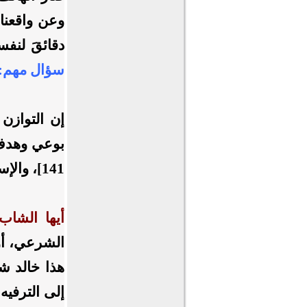
وعن واقعنا
دقائقَ لنفس
سؤال مهم: ه
إن التوازن 
بوعي وهدف،
141]، والإسراف لا يكون في المال فقط، بل في الوقت، والانتباه، والطاقة.
أيها الشاب،
الشرعي، أو
هذا خالد شا
إلى الترفي