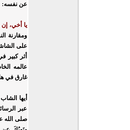
عن نفسه: "
يا أخي، إن 
ومقارنة الن
على الشاشة،
أثر كبير ف
عالمه الخا
غارق في هات
أيها الشاب 
عبر الرسائ
صلى الله علي
ونَهيُكَ عنِ