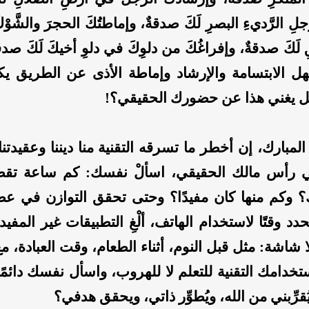
جلِ الرَّديءِ البصرِ لَكَ صدقةٌ، وإماطتُكَ الحجرَ والشَّوْ
ِ لَكَ صدقةٌ، وإفراغُكَ من دلوِكَ في دلوِ أخيكَ لَكَ صد
هل الابتسامة والإرشاد وإماطة الأذى عن الطريق 
 يغني هذا عن حضورك الحقيقي؟!
المبارك، إن أخطر ما تسرقه التقنية منا ديننا وعقيدتنا،
هي رأس مالك الحقيقي، اسألْ نفسك: كم ساعة تقضيها
 وكم منها كان مفيدًا؟ وحتى تحقق التوازن في عصر
دد وقتًا لاستخدام الهاتف، ألْغِ التطبيقات غير المفي
بلا شاشة: مثل قبل النوم، أثناء الطعام، وقت العبادة، م
خدامك التقنية للتعلم لا للهروب، واسأل نفسك دائمًا
قرِّبني من الله، ويُطوِّر ذاتي، ويحقق هدفي؟