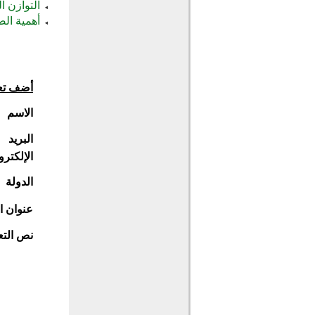
التوازن 
أهمية ال
أضف تع
الاسم
البريد
الإلكترو
الدولة
عنوان ا
نص التع