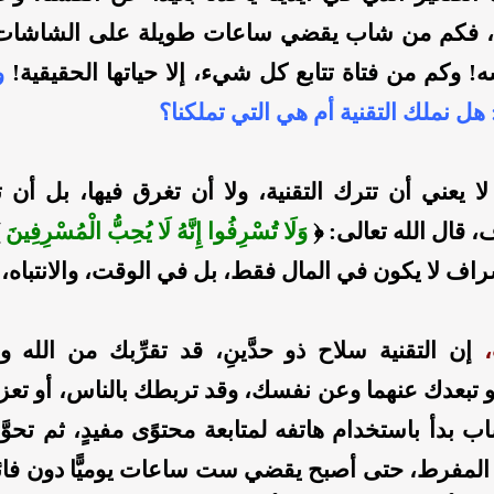
، فكم من شاب يقضي ساعات طويلة على الشاشات، 
ه! وكم من فتاة تتابع كل شيء، إلا حياتها الحقيقية!
و
ل نملك التقنية أم هي التي تملكنا؟
لا يعني أن تترك التقنية، ولا أن تغرق فيها، بل أن 
 قال الله تعالى: ﴿
وَلَا تُسْرِفُوا إِنَّهُ لَا يُحِبُّ الْمُسْرِفِينَ
﴾
إن التقنية سلاح ذو حدَّينِ، قد تقرِّبك من الله و
 تبعدك عنهما وعن نفسك، وقد تربطك بالناس، أو تعز
ب بدأ باستخدام هاتفه لمتابعة محتوًى مفيدٍ، ثم تحوَّل 
ه المفرط، حتى أصبح يقضي ست ساعات يوميًّا دون فائ