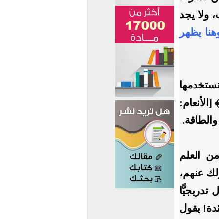
ولا يجد
هنا يظهر
تستخدمها
 [الأنعام:
من العلم
لك عنهم،
تدريجيًّا
دة! يقول