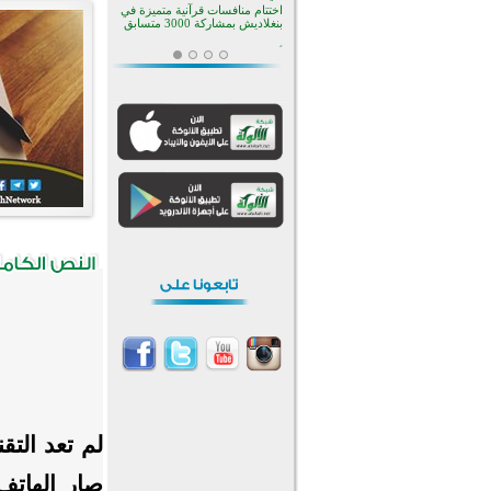
بأستراليا
افتتاح تاريخي لأول مسجد في بلييفليا
بالجبل الأسود منذ أكثر من قرن
منطقة ريبوفسي تحتفل بميلاد
مسجد جديد في أجواء إيمانية مميزة
أكبر مشروع إسلامي في ريف
أستراليا يفتتح أبوابه بعد سنوات من
العمل والعطاء
القرآن والتربية في صدارة البرامج
الصيفية للمسلمين في بينزا
وساراتوف وموردوفيا هذا العام
اختتام الدورة التاسعة لمسابقة حفظ
وتلاوة القرآن الكريم في أزناكاييف
أكثر من 100 شخص يتعرفون على
الإسلام خلال يوم المسجد المفتوح
في ميلفيل
اختتام منافسات قرآنية متميزة في
بنغلاديش بمشاركة 3000 متسابق
لم تعد التق
صار الهاتف 