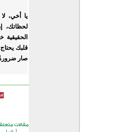
يا أخي، لا
لحظاتك، إن
الحقيقية خ
قلبك يحتاج 
صار ضرورةً
أولادنا و