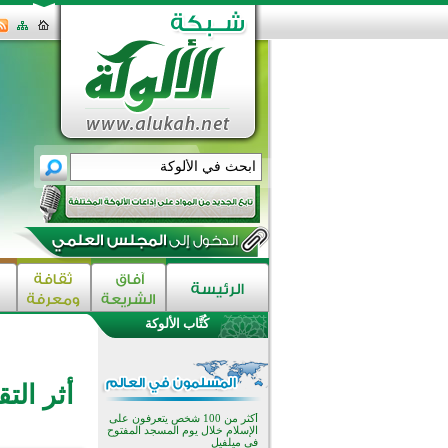
القرآن والتربية في صدارة البرامج
الصيفية للمسلمين في بينزا
وساراتوف وموردوفيا هذا العام
اختتام الدورة التاسعة لمسابقة حفظ
كُتَّاب الألوكة
وتلاوة القرآن الكريم في أزناكاييف
أكثر من 100 شخص يتعرفون على
الإسلام خلال يوم المسجد المفتوح
في ميلفيل
أثر الت
اختتام منافسات قرآنية متميزة في
بنغلاديش بمشاركة 3000 متسابق
أكثر من 400 طالب يشاركون في
مسابقة المعلومات الإسلامية