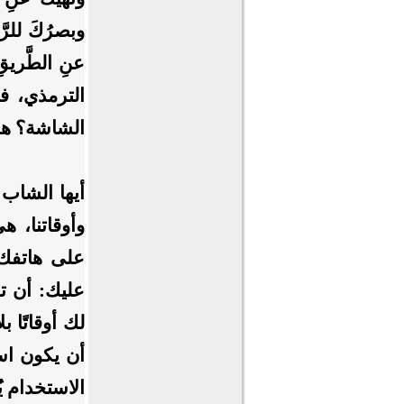
وبصرُكَ للرَّ
عنِ الطَّريق
الترمذي، ف
الشاشة؟ هل
أيها الشاب 
وأوقاتنا، 
على هاتفك؟
عليك: أن تح
لك أوقاتًا 
أن يكون است
الاستخدام يُ