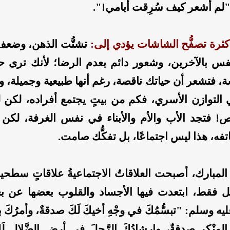
لم أشعر كيف سُرِقت أيامي!".
كثرة تصفُّح الشاشات يؤدي إلى:
تشتُّت الذهن، وضعف 
فس بالآخرين، وشعور دائم بعدم الرضا؛ لأنك ترى حيا
 فتشعر أن حياتك ناقصة، رغم أنها طبيعية وجميلة، وال
ي التوازن الأسري، فكم من بيتٍ يجتمع أفراده، لكن 
ص! فتجد الأب والأم والأبناء في نفس الغرفة، لكن
فه، هذا ليس اجتماعًا، بل تفكُّك صامت.
المبارك، أصبحت العلاقاتُ الاجتماعيةُ علاقاتٍ سطحية
ل فقط، ابتعدت فيها الأجساد والقلوب بعضها عن 
ه وسلم: "تبسُّمُكَ في وجْهِ أخيكَ لَكَ صدقةٌ، وأمرُكَ 
 المنْكرِ صدقةٌ، وإرشادُكَ الرَّجلَ في أرضِ الضَّلالِ ل