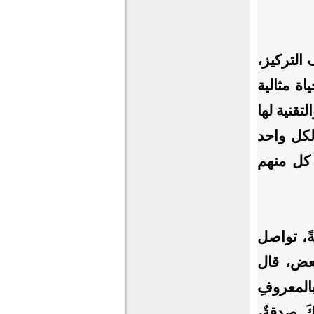
التركيز،
ة مثالية
تقنية لها
لكل واحد
 كل منهم
ً، تواصل
بعض، قال
بالمعروفِ
َكَ صدقةٌ،