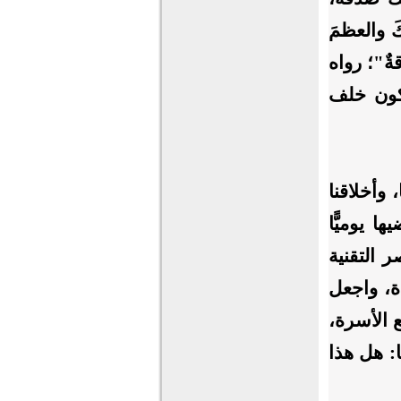
كَ والعظمَ
قةٌ"؛ رواه
يكون خلف
 وأخلاقنا
 يوميًّا
 التقنية
دة، واجعل
ع الأسرة،
: هل هذا