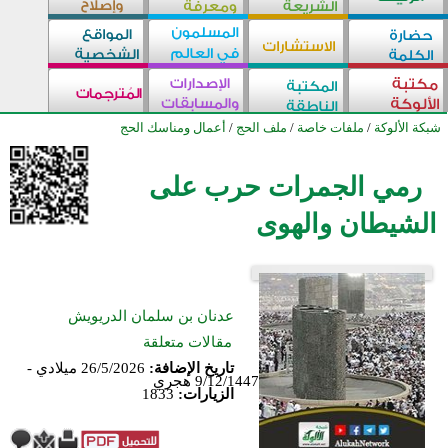
شبكة الألوكة
/
ملفات خاصة
/
ملف الحج
/
أعمال ومناسك الحج
رمي الجمرات حرب على
الشيطان والهوى
عدنان بن سلمان الدريويش
مقالات متعلقة
تاريخ الإضافة:
26/5/2026 ميلادي -
9/12/1447 هجري
الزيارات:
1833