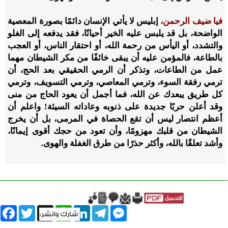
فيا ضيف الرحمن،
إبليس لا يأتي الإنسان دائمًا بصورة المعصية
الواضحة، بل قد يلبس عليه الخير أحيانًا، فقد يدفعه إلى الغلو
والتشدد، أو اليأس من رحمة الله، أو احتقار الناس، أو العجب
بالطاعة، فالمؤمن عليه أن يبقى خائفًا من مكر الشيطان مهما
عمل من الطاعات، وتذكر أن الرمي الحقيقي بعد الحج، أن
ترمي رفقة السوء، وترمي المعاصي، وترمي التسويف، وترمي
كل طريق يبعدك عن الله، فما أجمل أن يعود الحاج من منى
وقد أعلن حربًا جديدة على ذنوبه وعاداته السيئة! واعلم أن
أعظم انتصار ليس أن تقع الحصاة في المرمى، بل أن يخرج
الشيطان من قلبك مهزومًا، وأن تعود من حجك أقوى إيمانًا،
وأشد تعلقًا بالله، وأكثر حذرًا من طرق الغفلة والهوى.
book
Twitter
WhatsApp
X
LinkedIn
Telegram
Messenger