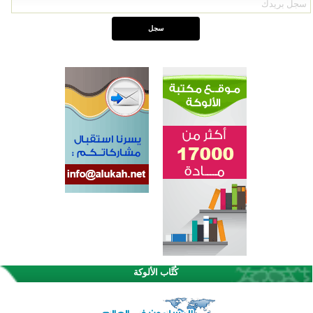
اختتام الدورة التاسعة لمسابقة حفظ وتلاوة القرآن الكريم في أزناكاييف
تيسليتش تختتم برنامجا تعليميا لتعزيز القيم وبناء الشخصية للشباب المسلمين
كُتَّاب الألوكة
اختتام منافسات قرآنية متميزة في بنغلاديش بمشاركة 3000 متسابق
أكثر من 400 طالب يشاركون في مسابقة المعلومات الإسلامية بأستراليا