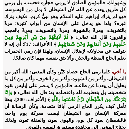
وشهواتك، فالمؤمن الصادق لا يرمي حجارة فحسب، بل يرمي
كل طريق يبعده عن الله، لأن الشيطان لا يمل من الوسوسة،
فهو لم يترك إبراهيم عليه السلام وهو نبيٌّ كريم، فكيف يترك
غيره؟ ولذا هو يدخل على الإنسان من أبواب كثيرة؛ مرةً
بالتخويف، ومرةً بالشهوة، ومرةً بالتسويف، ومرةً بالعجب
والغرور؛ قال الله تعالى: ﴿
ثُمَّ لَآتِيَنَّهُمْ مِنْ بَيْنِ أَيْدِيهِمْ وَمِنْ
خَلْفِهِمْ وَعَنْ أَيْمَانِهِمْ وَعَنْ شَمَائِلِهِمْ
﴾ [الأعراف: 17]؛ أي إنه لا
يتوقف عن محاولاته لإضلال الإنسان، ولهذا فإن رمي الجمرات
يعلم الحاج اليقظة والحذر، وألا يثق بنفسه مهما كان صالحًا.
يا أخي،
كلما رمى الحاج حصاة كبَّر، وكأن المعنى: الله أكبر من
الشيطان، وأكبر من الشهوة، وأكبر من الخوف، وأكبر من كل ما
يحاول أن يبعدنا عن طاعته، فالمؤمن لا ينتصر على إبليس بقوة
شخصيته، بل بتعظيمه لله واعتصامه به؛ قال الله تعالى: ﴿
وَإِمَّا
يَنْزَغَنَّكَ مِنَ الشَّيْطَانِ نَزْغٌ فَاسْتَعِذْ بِاللَّهِ
﴾ [الأعراف: 200]، وهنا
تأمل كيف يكرر الحاج الرمي أيامًا متعددة، وكأن الرسالة أن
معركة الإنسان مع الشيطان ليست معركة يوم واحد،
فالشيطان يعود كل يوم، والهوى يعود، والغفلة تعود، ولذلك
يحتاج المؤمن إلى مجاهدة مستمرة، لنفسه وللهوى.