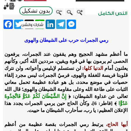
بدون تشكيل
ebook
Twitter
WhatsApp
X
LinkedIn
Telegram
Messenger
رمي الجمرات حرب على الشيطان والهوى
ما أعظم مشهد الحجيج وهم يقفون عند الجمرات، يرفعون
الحصى ثم يرمون بها في قوة ويقين، مرددين الله أكبر، وكأنهم
يعلنون أمام
الدنيا كلها:
لن نستسلم لإبليس وأعوانه، ولن نترك
قلوبنا فريسة للغفلة والهوى، فرميُ الجمرات ليس مجرد إلقاء
حصيات في موضع محدد، بل هو عبادة عظيمة تحمل معاني
الثبات على طاعة الله وعلى مقاومة الشيطان والهوى؛ قال الله
تعالى عن عداوة الشيطان: ﴿
إِنَّ الشَّيْطَانَ لَكُمْ عَدُوٌّ فَاتَّخِذُوهُ
عَدُوًّا
﴾ [فاطر: 6]، وكأن الحاج حين يرمي الجمرات يجدد هذا
الإعلان العظيم: يا رب، سأحارب الشيطان ما حييت.
أيها الحاج،
يرتبط رمي الجمرات بقصة عظيمة من أعظم