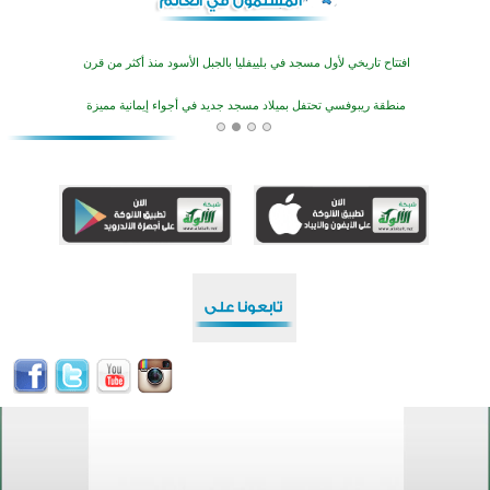
افتتاح تاريخي لأول مسجد في بلييفليا بالجبل الأسود منذ أكثر من قرن
منطقة ريبوفسي تحتفل بميلاد مسجد جديد في أجواء إيمانية مميزة
أكبر مشروع إسلامي في ريف أستراليا يفتتح أبوابه بعد سنوات من العمل والعطاء
القرآن والتربية في صدارة البرامج الصيفية للمسلمين في بينزا وساراتوف وموردوفيا هذا العام
اختتام الدورة التاسعة لمسابقة حفظ وتلاوة القرآن الكريم في أزناكاييف
تيسليتش تختتم برنامجا تعليميا لتعزيز القيم وبناء الشخصية للشباب المسلمين
اختتام منافسات قرآنية متميزة في بنغلاديش بمشاركة 3000 متسابق
أكثر من 400 طالب يشاركون في مسابقة المعلومات الإسلامية بأستراليا