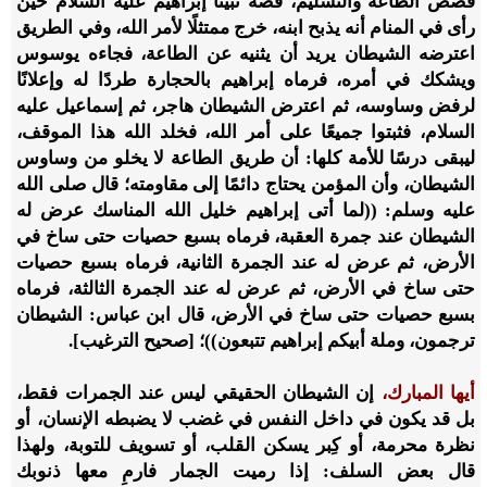
قصص الطاعة والتسليم، قصة نبينا إبراهيم عليه السلام حين
رأى في المنام أنه يذبح ابنه، خرج ممتثلًا لأمر الله، وفي الطريق
اعترضه الشيطان يريد أن يثنيه عن الطاعة، فجاءه يوسوس
ويشكك في أمره، فرماه إبراهيم بالحجارة طردًا له وإعلانًا
لرفض وساوسه، ثم اعترض الشيطان هاجر، ثم إسماعيل عليه
السلام، فثبتوا جميعًا على أمر الله، فخلد الله هذا الموقف،
ليبقى درسًا للأمة كلها: أن طريق الطاعة لا يخلو من وساوس
الشيطان، وأن المؤمن يحتاج دائمًا إلى مقاومته؛ قال صلى الله
عليه وسلم: ((لما أتى إبراهيم خليل الله المناسك عرض له
الشيطان عند جمرة العقبة، فرماه بسبع حصيات حتى ساخ في
الأرض، ثم عرض له عند الجمرة الثانية، فرماه بسبع حصيات
حتى ساخ في الأرض، ثم عرض له عند الجمرة الثالثة، فرماه
بسبع حصيات حتى ساخ في الأرض، قال ابن عباس: الشيطان
ترجمون، وملة أبيكم إبراهيم تتبعون))؛ [صحيح الترغيب].
أيها المبارك،
إن الشيطان الحقيقي ليس عند الجمرات فقط،
بل قد يكون في داخل النفس في غضب لا يضبطه الإنسان، أو
نظرة محرمة، أو كِبر يسكن القلب، أو تسويف للتوبة، ولهذا
قال بعض السلف: إذا رميت الجمار فارمِ معها ذنوبك