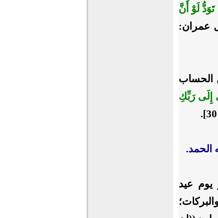
دُّ لَوْ أَنَّ
 عمران:
ن الحساب
إِلَى رَبِّكِ
له الحمد.
 يوم عيد
البركات؛