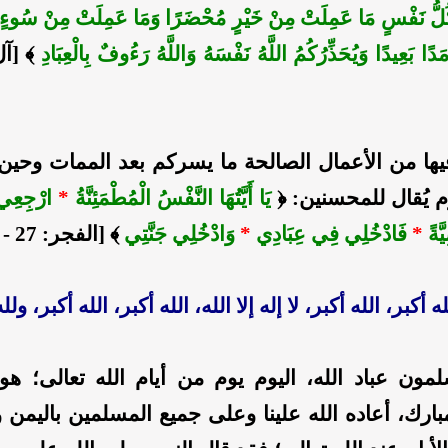
كُلُّ نَفْسٍ مَا عَمِلَتْ مِنْ خَيْرٍ مُحْضَرًا وَمَا عَمِلَتْ مِنْ سُوءٍ تَوَ
ُ أَمَدًا بَعِيدًا وَيُحَذِّرُكُمُ اللَّهُ نَفْسَهُ وَاللَّهُ رَءُوفٌ بِالْعِبَادِ
﴾ [آل
يها من الأعمال الصالحة ما يسركم بعد الممات وحي
م يُقال للمحسنين: ﴿
يَا أَيَّتُهَا النَّفْسُ الْمُطْمَئِنَّةُ
*
ارْجِعِي 
َّةً
*
فَادْخُلِي فِي عِبَادِي
*
وَادْخُلِي جَنَّتِي
﴾ [الفجر: 27 - 30].
له أكبر، الله أكبر، لا إله إلا الله، الله أكبر، الله أكبر، ول
مون عباد الله، اليوم يوم من أيام الله تعالى؛ هو
ارك، أعاده الله علينا وعلى جميع المسلمين باليمن و