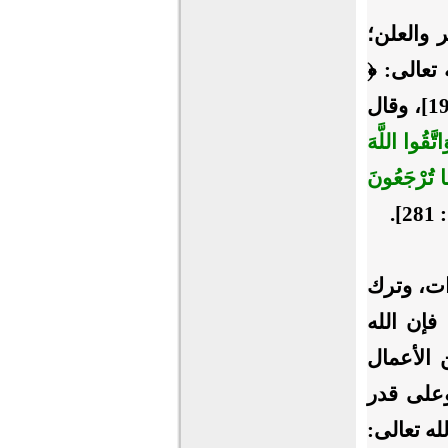
 والعلن؛
 تعالى: ﴿
﴾ [البقرة: 197]، وقال
تَّقُوا اللَّهَ
ًا تُرْجَعُونَ
].
ات، وترك
فإن الله
 الأعمال
وعلى قدر
له تعالى: