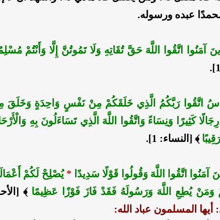
حمدًا عبده ورسوله.
َذِينَ آمَنُوا اتَّقُوا اللَّهَ حَقَّ تُقَاتِهِ وَلَا تَمُوتُنَّ إِلَّا وَأَنْتُمْ مُسْل
لنَّاسُ اتَّقُوا رَبَّكُمُ الَّذِي خَلَقَكُمْ مِنْ نَفْسٍ وَاحِدَةٍ وَخَلَقَ مِن
رِجَالًا كَثِيرًا وَنِسَاءً وَاتَّقُوا اللَّهَ الَّذِي تَسَاءَلُونَ بِهِ وَالْأَرْحَام
َقِيبًا
﴾ [النساء: 1].
َذِينَ آمَنُوا اتَّقُوا اللَّهَ وَقُولُوا قَوْلًا سَدِيدًا
*
يُصْلِحْ لَكُمْ أَعْمَالَ
ْ وَمَنْ يُطِعِ اللَّهَ وَرَسُولَهُ فَقَدْ فَازَ فَوْزًا عَظِيمًا
: أيها المسلمون عباد الله: