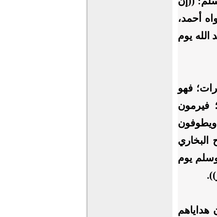
سلم: ((إن
واه أحمد،
 الله يوم
رات؛ فهو
 فيرمون
 ويطوفون
 البخاري
وسلم يوم
).
 هداياهم