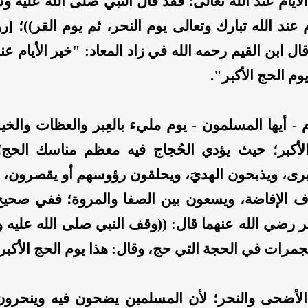
أيام عند الله تعالى؛ فقد قال النبي صلى الله عليه و
 عند الله تبارك وتعالى يوم النحر، ثم يوم القر))؛ [ر
قال ابن القيم رحمه الله في زاد المعاد: "خير الأيام عند
وم الحج الأكبر".
 - أيها المسلمون - يوم مليء بالعِبر والعظات والخي
لأكبر؛ حيث يؤدي الحُجاج فيه معظم مناسك الحج؛
برى، ويذبحون الهديَ، ويحلقون رؤوسهم أو يقصرون،
ف الإفاضة، ويسعون بين الصفا والمروة؛ ففي صحيح
 رضي الله عنهما قال: ((وقف النبي صلى الله عليه 
لجمرات في الحجة التي حج، وقال: هذا يوم الحج الأكبر)
لأضحى والنحر؛ لأن المسلمين يضحون فيه وينحرون