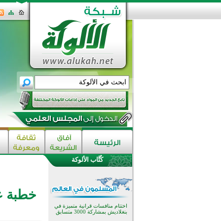
اختتام الدورة التاسعة لمسابقة حفظ
وتلاوة القرآن الكريم في أزناكاييف
تيسليتش تختتم برنامجا تعليميا لتعزيز
القيم وبناء الشخصية للشباب
كُتَّاب الألوكة
المسلمين
اختتام منافسات قرآنية متميزة في
بنغلاديش بمشاركة 3000 متسابق
أكثر من 400 طالب يشاركون في
خطبة عيد
مسابقة المعلومات الإسلامية
بأستراليا
افتتاح تاريخي لأول مسجد في بلييفليا
بالجبل الأسود منذ أكثر من قرن