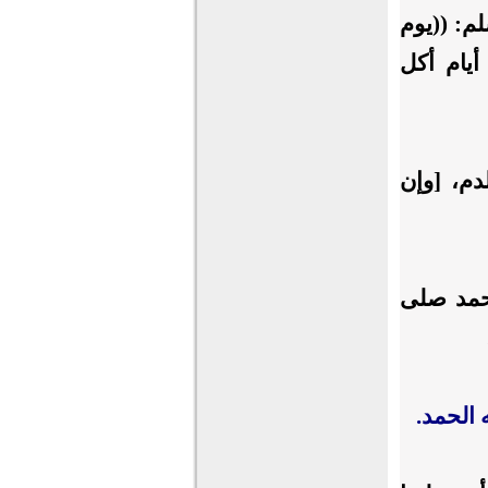
لم: ((يوم
أيام أكل
دم، [وإن
محمد صلى
له الحمد.