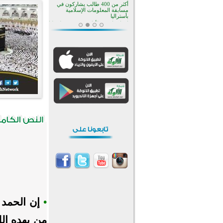
منطقة ريبوفسي تحتفل بميلاد
مسجد جديد في أجواء إيمانية مميزة
أكبر مشروع إسلامي في ريف
أستراليا يفتتح أبوابه بعد سنوات من
العمل والعطاء
القرآن والتربية في صدارة البرامج
الصيفية للمسلمين في بينزا
وساراتوف وموردوفيا هذا العام
اختتام الدورة التاسعة لمسابقة حفظ
وتلاوة القرآن الكريم في أزناكاييف
تيسليتش تختتم برنامجا تعليميا لتعزيز
القيم وبناء الشخصية للشباب
المسلمين
اختتام منافسات قرآنية متميزة في
بنغلاديش بمشاركة 3000 متسابق
أكثر من 400 طالب يشاركون في
مسابقة المعلومات الإسلامية
بأستراليا
•
إن الحمد ل
من يهده الل