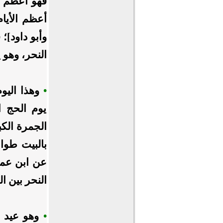
فهو أعظم ال
أعظم الأيام
وأبو داود]؛ 
النحر، وهو ي
•
وهذا اليوم
يوم الحج ا
الجمرة الك
بالبيت طوا
عن ابن عمر
النحر بين ا
•
وهو عيد ا