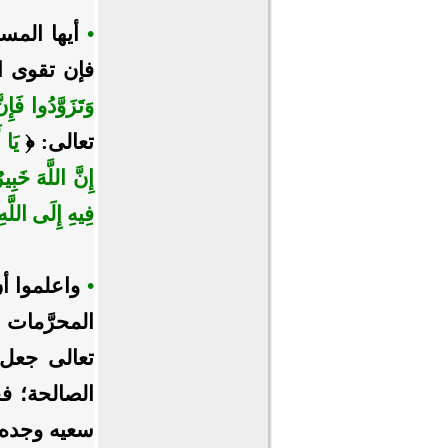
•
أيها المسل
فإن تقوى ال
وَتَزَوَّدُوا فَإِن
تعالى: ﴿
يَا 
إِنَّ اللَّهَ خَبِي
فِيهِ إِلَى اللَّ
•
واعلموا أن
المحرَّمات
تعالى جعل د
الصالحة؛ فج
سعيه وجده و