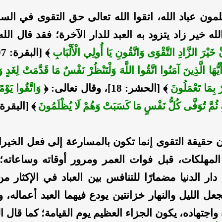
مون عباد الله، اتقوا الله تعالى حق التقوى في السر
له خير زاد يتزود به العبد للدار الآخرة؛ فقد قال الله
َّ خَيْرَ الزَّادِ التَّقْوَى وَاتَّقُونِ يَا أُولِي الْأَلْبَابِ
أَيُّهَا الَّذِينَ آمَنُوا اتَّقُوا اللَّهَ وَلْتَنْظُرْ نَفْسٌ مَا قَدَّمَتْ لِغَدٍ وَا
رٌ بِمَا تَعْمَلُونَ
﴾ [الحشر: 18]، وقال تعالى: ﴿
وَاتَّقُوا يَوْم
هِ ثُمَّ تُوَفَّى كُلُّ نَفْسٍ مَا كَسَبَتْ وَهُمْ لَا يُظْلَمُونَ
﴾ [البقرة: 281
 حقيقة التقوى إنما تكون بالمسارعة إلى فعل الخير
 المهلكات، قبل فوات العمر ومرور أوقاته وساعاته؛ 
ار الدنيا مضمارًا للتنافس بين العباد في الإكثار من
عل الليل والنهار خزانتين يودع فيهما العبد أعماله، 
اجتهاده، يكون الجزاء العظيم يوم القيامة؛ كما قال ال