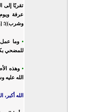
تقربًا إلى 
عرفة ويوم 
وشرب))؛ [ر
•
وما عمل ا
للمضحي بكل
•
وهذه الأضا
الله عليه وس
الله أكبر، ال