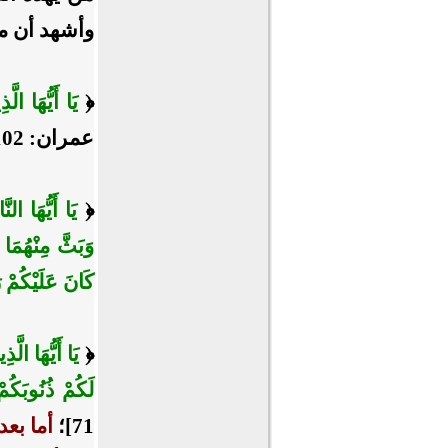
وأشهد أن م
﴿
يَا أَيُّهَا الّ
عمران: 102].
﴿
يَا أَيُّهَا ا
وَبَثَّ مِنْهُمَا 
كَانَ عَلَيْكُمْ ر
﴿
يَا أَيُّهَا الّ
لَكُمْ ذُنُوبَكُم
71]؛
أما بعد