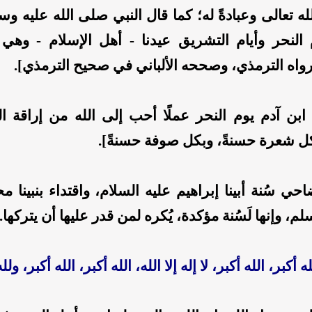
الله تعالى وعبادةً له؛ كما قال النبي صلى الله عليه وس
النحر وأيام التشريق عيدنا - أهل الإسلام - وهي 
واه الترمذي، وصححه الألباني في صحيح الترمذي].
بن آدم يوم النحر عملًا أحب إلى الله من إراقة ال
 شعرة حسنةً، وبكل صوفة حسنةً].
حي سُنة أبينا إبراهيم عليه السلام، واقتداء بنبينا 
لم، وإنها لَسُنة مؤكدة، يُكره لمن قدر عليها أن يتركها.
له أكبر، الله أكبر، لا إله إلا الله، الله أكبر، الله أكبر، ول