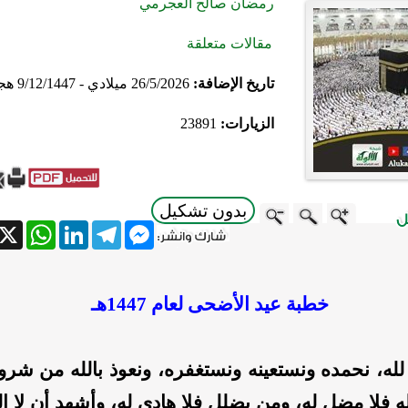
رمضان صالح العجرمي
مقالات متعلقة
تاريخ الإضافة:
26/5/2026 ميلادي - 9/12/1447 هجري
الزيارات:
23891
بدون تشكيل
atsApp
X
LinkedIn
Telegram
Messenger
خطبة عيد الأضحى لعام 1447هـ
له، نحمده ونستعينه ونستغفره، ونعوذ بالله من شرور
ه فلا مضل له، ومن يضلل فلا هادي له، وأشهد أن لا إله 