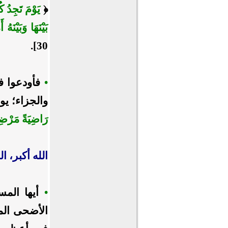
﴿
يَوْمَ تَجِدُ 
بَيْنَهَا وَبَيْنَه
30].
•
فأودعوا ف
والجزاء؛ يو
رَاضِيَةً مَرْضِي
الله أكبر، ال
•
أيها المسل
الأضحى المب