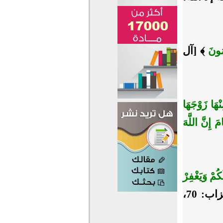
ِمُونَ
﴾ [آل
ْهَا زَوْجَهَا
َ إِنَّ اللَّهَ
كُمْ وَيَغْفِرْ
﴾ [الأحزاب: 70،