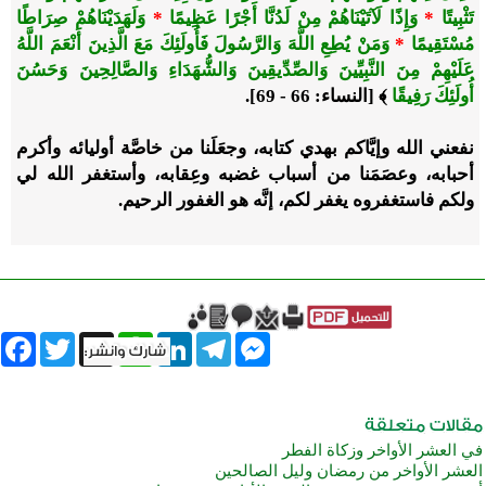
تَثْبِيتًا
*
وَإِذًا لَآتَيْنَاهُمْ مِنْ لَدُنَّا أَجْرًا عَظِيمًا
*
وَلَهَدَيْنَاهُمْ صِرَاطًا
مُسْتَقِيمًا
*
وَمَنْ يُطِعِ اللَّهَ وَالرَّسُولَ فَأُولَئِكَ مَعَ الَّذِينَ أَنْعَمَ اللَّهُ
عَلَيْهِمْ مِنَ النَّبِيِّينَ وَالصِّدِّيقِينَ وَالشُّهَدَاءِ وَالصَّالِحِينَ وَحَسُنَ
أُولَئِكَ رَفِيقًا
﴾
[النساء: 66 - 69]
.
نفعني الله وإيَّاكم بهدي كتابه، وجعَلَنا من خاصَّة أوليائه وأكرم
أحبابه، وعصَمَنا من أسباب غضبه وعِقابه، وأستغفر الله لي
ولكم فاستغفروه يغفر لكم، إنَّه هو الغفور الرحيم.
book
Twitter
WhatsApp
X
LinkedIn
Telegram
Messenger
في العشر الأواخر وزكاة الفطر
العشر الأواخر من رمضان وليل الصالحين