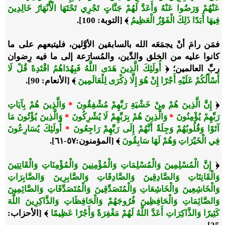
عَنْهُمْ وَرَضُوا عَنْهُ وَأَعَدَّ لَهُمْ جَنَّاتٍ تَجْرِي تَحْتَهَا الْأَنْهَارُ خَالِدِينَ
فِيهَا أَبَدًا ذَلِكَ الْفَوْزُ الْعَظِيمُ
﴾
[التوبة: 100].
فمَن رامَ أنْ يجمَعَه الله بالسابقين الأوَّلين، فليتبعهم على ما
كانوا عليه من الخلق والدِّين، والمُسارَعة إلى ما فيه رِضوان
ربِّ العالمين؛ ﴿
أُولَئِكَ الَّذِينَ هَدَى اللَّهُ فَبِهُدَاهُمُ اقْتَدِهْ قُلْ لَا
أَسْأَلُكُمْ عَلَيْهِ أَجْرًا إِنْ هُوَ إِلَّا ذِكْرَى لِلْعَالَمِينَ
﴾ [الأنعام: 90].
﴿
إِنَّ الَّذِينَ هُمْ مِنْ خَشْيَةِ رَبِّهِمْ مُشْفِقُونَ
*
وَالَّذِينَ هُمْ بِآيَاتِ
رَبِّهِمْ يُؤْمِنُونَ
*
وَالَّذِينَ هُمْ بِرَبِّهِمْ لَا يُشْرِكُونَ
*
وَالَّذِينَ يُؤْتُونَ مَا
آتَوْا وَقُلُوبُهُمْ وَجِلَةٌ أَنَّهُمْ إِلَى رَبِّهِمْ رَاجِعُونَ
*
أُولَئِكَ يُسَارِعُونَ
فِي الْخَيْرَاتِ وَهُمْ لَهَا سَابِقُونَ
﴾
[المؤمنون:٥٧-٦١].
﴿
إِنَّ الْمُسْلِمِينَ وَالْمُسْلِمَاتِ وَالْمُؤْمِنِينَ وَالْمُؤْمِنَاتِ وَالْقَانِتِينَ
وَالْقَانِتَاتِ وَالصَّادِقِينَ وَالصَّادِقَاتِ وَالصَّابِرِينَ وَالصَّابِرَاتِ
وَالْخَاشِعِينَ وَالْخَاشِعَاتِ وَالْمُتَصَدِّقِينَ وَالْمُتَصَدِّقَاتِ وَالصَّائِمِينَ
وَالصَّائِمَاتِ وَالْحَافِظِينَ فُرُوجَهُمْ وَالْحَافِظَاتِ وَالذَّاكِرِينَ اللَّهَ
كَثِيرًا وَالذَّاكِرَاتِ أَعَدَّ اللَّهُ لَهُمْ مَغْفِرَةً وَأَجْرًا عَظِيمًا
﴾ [الأحزاب: