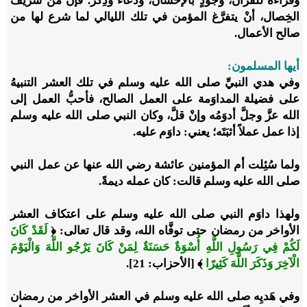
وقراءة للقرآن، وجودٍ بالإحسان، ودُعاء وذِكر؛ فإنَّ من شريف
الخِصال، أنْ يتفرَّغ المؤمن في تلك الليالي لما شرع لها من
صالح الأعمال.
أيها المسلمون:
وفي هدي النبيِّ صلى الله عليه وسلم في تلك العشر التنبيهُ
على فضيلة المداوَمة على العمل الصالح، فأحبُّ العمل إلى
الله عزَّ وجلَّ أدوَمُه وإنْ قلَّ، وكان النبي صلى الله عليه وسلم
إذا عمل عملاً أثبَتَه؛ يعني: داوَم عليه.
ولما سُئِلت أم المؤمنين عائشة رضي الله عنها عن عمل النبي
صلى الله عليه وسلم قالت: كان عمله ديمةً.
ولهذا داوَم النبي صلى الله عليه وسلم على اعتكاف العشر
الأواخر من رمضان حتى توفَّاه الله، وقد قال تعالى:
﴿
لَقَدْ كَانَ
لَكُمْ فِي رَسُولِ اللَّهِ أُسْوَةٌ حَسَنَةٌ لِمَنْ كَانَ يَرْجُو اللَّهَ وَالْيَوْمَ
الْآخِرَ وَذَكَرَ اللَّهَ كَثِيرًا
﴾ [الأحزاب: 21]
.
وفي هَديِه صلى الله عليه وسلم في العشر الأواخر من رمضان