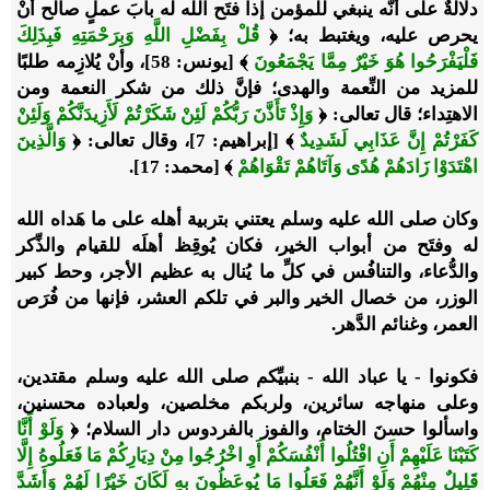
دلالةٌ على أنَّه ينبغي للمؤمن إذا فتَح الله له بابَ عملٍ صالح أنْ
يحرص عليه، ويغتبط به؛
﴿
قُلْ بِفَضْلِ اللَّهِ وَبِرَحْمَتِهِ فَبِذَلِكَ
فَلْيَفْرَحُوا هُوَ خَيْرٌ مِمَّا يَجْمَعُونَ
﴾ [يونس: 58]
، وأنْ يُلازِمه طلبًا
للمزيد من النِّعمة والهدى؛ فإنَّ ذلك من شكر النعمة ومن
الاهتِداء؛ قال تعالى:
﴿
وَإِذْ تَأَذَّنَ رَبُّكُمْ لَئِنْ شَكَرْتُمْ لَأَزِيدَنَّكُمْ وَلَئِنْ
كَفَرْتُمْ إِنَّ عَذَابِي لَشَدِيدٌ
﴾
[إبراهيم: 7]
، وقال تعالى:
﴿
وَالَّذِينَ
اهْتَدَوْا زَادَهُمْ هُدًى وَآتَاهُمْ تَقْوَاهُمْ
﴾
[محمد: 17]
.
وكان صلى الله عليه وسلم يعتني بتربية أهله على ما هَداه الله
له وفتَح من أبواب الخير، فكان يُوقِظ أهلَه للقيام والذِّكر
والدُّعاء، والتنافُس في كلِّ ما يُنال به عظيم الأجر، وحط كبير
الوزر، من خصال الخير والبر في تلكم العشر، فإنها من فُرَص
العمر، وغنائم الدَّهر.
فكونوا - يا عباد الله - بنبيِّكم صلى الله عليه وسلم مقتدين،
وعلى منهاجه سائرين، ولربكم مخلصين، ولعباده محسنين،
واسألوا حسنَ الختام، والفوز بالفردوس دار السلام؛
﴿
وَلَوْ أَنَّا
كَتَبْنَا عَلَيْهِمْ أَنِ اقْتُلُوا أَنْفُسَكُمْ أَوِ اخْرُجُوا مِنْ دِيَارِكُمْ مَا فَعَلُوهُ إِلَّا
قَلِيلٌ مِنْهُمْ وَلَوْ أَنَّهُمْ فَعَلُوا مَا يُوعَظُونَ بِهِ لَكَانَ خَيْرًا لَهُمْ وَأَشَدَّ