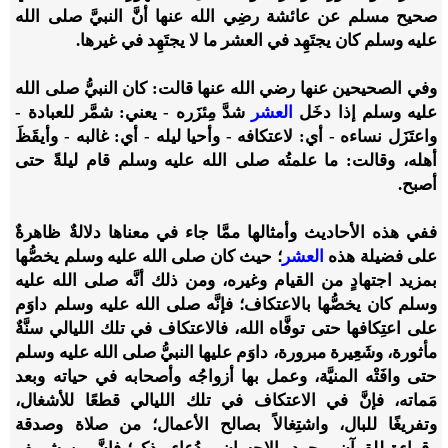
صحيح مسلم عن عائشة رضِي الله عنها أنَّ النبيَّ صلى الله
عليه وسلم كان يجتَهِد في العشر ما لا يجتَهِد في غيرها.
وفي الصحيحين عنها رضي الله عنها قالت: كان النبيُّ صلى الله
عليه وسلم إذا دخَل
العشر
شدَّ مِئزَره - يعني: شمَّر للعبادة -
واعتَزَل نساءه - أي: لاعتكافه - وأحيا ليله - أي: غالبه - وأيقَظَ
أهله، وقالت: ما علمتُه صلى الله عليه وسلم قام ليلةً حتى
أصبح.
ففي هذه الأحاديث وأمثالها ممَّا جاء في معناها دلالةٌ ظاهرةٌ
على فضيلة هذه
العشر
؛ حيث كان
صلى الله عليه وسلم يخصُّها
بمزيد اجتهادٍ من القيام وغيره، ومن ذلك أنَّه صلى الله عليه
وسلم كان يخصُّها بالاعتكاف؛ فإنَّه صلى الله عليه وسلم داوَم
على اعتِكافها حتى توفَّاه الله، فالاعتكاف في تلك الليالي سنَّةٌ
مأثورة، وشَعِيرة مبرورة، داوَم عليها النبيُّ صلى الله عليه وسلم
حتى وافَتْه المنيَّة، وعمل بها أزواجُه وأصحابه في حياته وبعد
مَماته، فإنَّ في الاعتكاف في تلك الليالي قطعًا للأشغال،
وتفريغًا للبال، واشتِغالاً بصالح الأعمال؛ من صلاة وصدقة