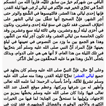
الباقي من شهركم خيرٌ من سابق ثلثَيْه، فأروا الله من أنفسكم
الجدَّ في تَحَرِّي الخير فيه، فإنَّكم في ليالي تُرجَى فيها ليلة القدر،
فإنها إحدى ليالي هذا العشر، فالتَمِسوها في الشَّفع والوتر حتى
آخِر الشهر، فإنَّ الصحيح أنها تتنقَّل بين ليالي الشهر على
اختِلاف السنين، فقد تكون في سنةٍ ليلة إحدى وعشرين، وتكون
في أُخرَى ليلة أربع وعشرين، وفي ثالثة ليلة سبعٍ وعشرين وقد
تكون الخامسة من ليالي العشر، وقد تكون آخِر ليلة من الشَّهر،
وهذا هو الجمع بين ما ورَد من النصوص في تعيينها في ليلةٍ
بعينها؛ فإنَّ المراد أنَّ النبي صلى الله عليه وسلم أمَر بتحرِّيها
في تلك الليلة من هذا العام، لا أنها هي هي على الدوام، وبذلك
يتَجلَّى الأمرُ، وهذا هو ما عليه المحقِّقون من أهل الذِّكر.
وعلى أيِّ حال، فإنَّ النبيَّ
صلى الله عليه وسلم كان يجتَهِد في
جميع
ليالي العشر
؛ تحرِّيًا لليلة القدر، وهذا منه صلى الله عليه
وسلم تشريعٌ للأمَّة، وأخذٌ بأسباب الرحمة؛ لما علمه الله تعالى
وأظهر له من شرفها وبركتها، وعظم موقع العمل عند الله
تعالى فيها؛ ولذا كان صلى الله عليه وسلم يخصُّها بمزيدٍ من
الاجتهاد، ويُولِيها ما تستحقُّ من العِناية؛ لما فيها من الخيرات
الكثيرة، والأجور الوفيرة، والفضائل المشهورة، فقد ثبَت في