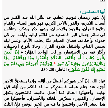
35].
أيها المسلمون:
إنَّ شهر رمضان مَوسِم عظيم، قد يسَّر الله فيه الكثيرَ من
أسباب التكريم، والفوز بالأجر الكريم، فهو شهر الصيام والقيام
وتلاوة القرآن، والجود والإحسان، وشهر ذكر وشكر، وتنافُس
في سائر خِصال البر، فالسعيد مَن اغتَنَم لياليه وأيامَه، وراعَى
حدودَه وأحكامَه، فصانَ الصيام ممَّا يجلب الآثام، وعمر ليله
بحسن القيام، واشتَغَل بتلاوة القرآن، وجادَ بأنواع الإحسان،
وأكثَرَ فيه من الاستغفار، وراقَب الواحد القهَّار؛
﴿
إِنَّ الَّذِينَ
يَتْلُونَ كِتَابَ اللَّهِ وَأَقَامُوا الصَّلَاةَ وَأَنْفَقُوا مِمَّا رَزَقْنَاهُمْ سِرًّا
وَعَلَانِيَةً يَرْجُونَ تِجَارَةً لَنْ تَبُورَ
*
لِيُوَفِّيَهُمْ أُجُورَهُمْ وَيَزِيدَهُمْ مِنْ
فَضْلِهِ إِنَّهُ غَفُورٌ شَكُورٌ
﴾ [فاطر: 29، 30]
.
عباد الله،
إنَّ آخِر شهرِكم أفضَلُ من أوَّله، وإنما يستحقُّ الأجير
أجرَه عند خِتام عمله، فاستدرِكوا ما قد فاتَكم من أوَّله قبل
نهايته، وأحسِنُوا الختامَ فما أجمل عاقبته، فالمُحسِن ينتَظِر
الإحسان، والمُسِيء متعرِّض للخَيْبَة والخُسران، فأحسِنُوا في
هذا العشر الأخير، واغتَنِموا ما فيه من الخير الوفير، فإنَّ الثلث