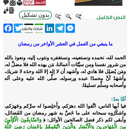
بدون تشكيل
ebook
Twitter
WhatsApp
X
LinkedIn
Telegram
Messenger
ما ينبغي من العمل في العشر الأواخر من رمضان
الحمد لله، نحمده ونستعينه، ونستغفره ونتوب إليه، ونعوذ بالله
من شرور نفسنا ومن سيِّئات أعمالنا، مَن يهده الله فلا مضلَّ له،
ومَن يُضلِل فلا هادي له، وأشهد أن لا إله إلا الله وحدَه لا شريك،
وأشهَدُ أنَّ محمدًا عبده ورسوله، صلَّى الله عليه وعلى آله
وأصحابه وسلَّم تسليمًا.
أمَّا بعدُ:
فيا أيها الناس،
اتَّقوا الله دهرَكم، وأَخلِصوا له سرَّكم وجَهرَكم،
واشكُرُوه سبحانه على ما خَصَّ به شهر رمضان من الفَضائل،
وأبقى لكم ذكر فضل الصالحين الأوائل:
﴿
وَالسَّابِقُونَ الْأَوَّلُونَ
مِنَ الْمُهَاجِرِينَ وَالْأَنْصَارِ وَالَّذِينَ اتَّبَعُوهُمْ بِإِحْسَانٍ رَضِيَ اللَّهُ