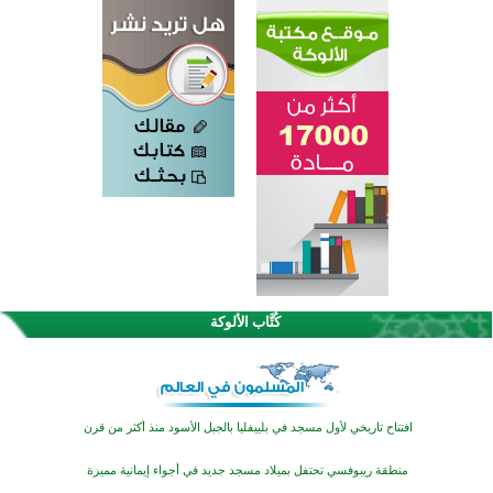
اختتام الدورة التاسعة لمسابقة حفظ وتلاوة القرآن الكريم في أزناكاييف
تيسليتش تختتم برنامجا تعليميا لتعزيز القيم وبناء الشخصية للشباب المسلمين
كُتَّاب الألوكة
اختتام منافسات قرآنية متميزة في بنغلاديش بمشاركة 3000 متسابق
أكثر من 400 طالب يشاركون في مسابقة المعلومات الإسلامية بأستراليا
افتتاح تاريخي لأول مسجد في بلييفليا بالجبل الأسود منذ أكثر من قرن
منطقة ريبوفسي تحتفل بميلاد مسجد جديد في أجواء إيمانية مميزة