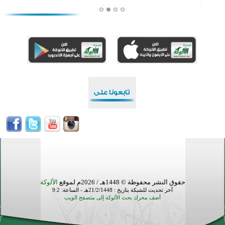
أكبر مشروع إسلامي في ريف أستراليا يفتتح أبوابه بعد سنوات من العمل والعطاء
القرآن والتربية في صدارة البرامج الصيفية للمسلمين في بينزا وساراتوف وموردوفيا هذا العام
اختتام الدورة التاسعة لمسابقة حفظ وتلاوة القرآن الكريم في أزناكاييف
تيسليتش تختتم برنامجا تعليميا لتعزيز القيم وبناء الشخصية للشباب المسلمين
اختتام منافسات قرآنية متميزة في بنغلاديش بمشاركة 3000 متسابق
أكثر من 400 طالب يشاركون في مسابقة المعلومات الإسلامية بأستراليا
حقوق النشر محفوظة © 1448هـ / 2026م لموقع
الألوكة
آخر تحديث للشبكة بتاريخ : 21/2/1448هـ - الساعة: 9:2
أضف محرك بحث الألوكة إلى متصفح الويب