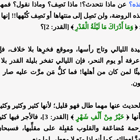
ذه؟
عن ماذا نتحدث؟! ماذا نَصِف؟ وماذا نقول؟ فمهما
الروضة، ولن نَصِل إلى منتهاها أو نَصِف كُنْهها!! إنها ل
 ﴿
وَمَا أَدْرَاكَ مَا لَيْلَةُ الْقَدْرِ
﴾ [القدر: 2]؟
دة الليالي وتاج رأسها، وموقع فخرِها بلا خلاف، ف
عرفة أو يوم النحر، فإن الليالي تفخر بليلة القدر بلا مُ
يئًا لمن كان من أهلها! فما كلُّ مَن مرَّت عليه صار م
ن.
الحديث عنها مهما طال فهو قليل؛ لأنها كثير وكثير وكث
نها ﴿
خَيْرٌ مِنْ أَلْفِ شَهْرٍ
﴾ [القدر: 3]، فالأجر فيها
حمة مُضاعَفة والقلوب مُقبِلة على مقلِّبها، فسبحا
َ لعطائه، كما أنه إذا منَع لا معطي لما منع.