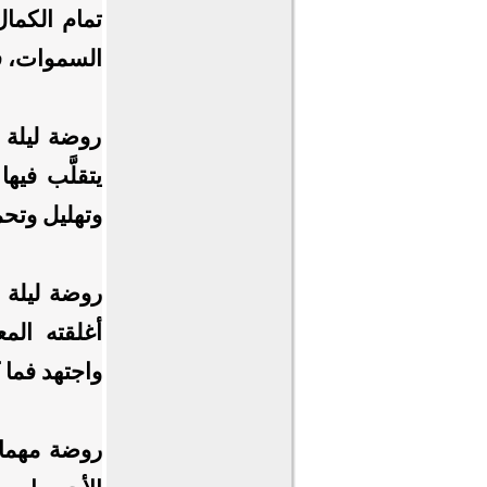
تمام الكمال
السموات، فا
روضة ليلة ا
يتقلَّب في
وتهليل وتحم
روضة ليلة ا
أغلقته المع
واجتهد فما كل
روضة مهما ا