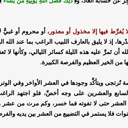
ِز عن حسابه العادُّ، و﴿
ذَلِكَ فَضْلُ اللَّهِ يُؤْتِيهِ مَنْ يَشَاءُ
﴾ 
ا يُفرِّط فيها إلا مخذول أو معذور
، أو محروم أو غبيٌّ ل
ْرها، إذ لا يليق بالعارف اللبيب الراغب بما عند الله ا
لله أن تَمرَّ عليه هذه الليلة كسائر الليالي، وكأنها لا تَعن
ا من الخير العظيم والفرصة الكبيرة.
 تُرتجى ويتأكَّد وجودها في العشر الأواخر وفي الوتر 
لسابع والعشرين على وجه أخصَّ، فلو اجتهد الراغب
العشر حتى لا تفوته فما خسر، وكم مرت من عشر 
ت فلا يستمر في التضييع من العشر بين يديه والفرص 