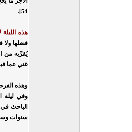
الأجر ما يعج
54].
هذه الليلة ل
فضلها ولا قد
يُقرِّبه من ا
غني عما فيه
وهذه الفرصة
وفي ليلة ا
الباحث في 
سنوات وسنوا