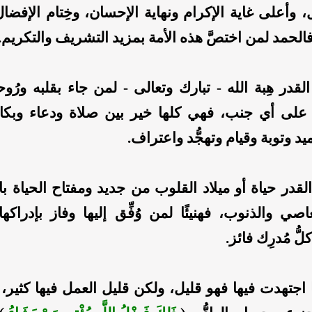
، وأعلى غاية الإكرام ونهاية الإحسان، وخِتام الإفض
لحمد لمن اختصَّ هذه الأمة بمزيد التشريف والتكريم.
لقدر هِبة الله - تبارك وتعالى - لمن جاء بقلبه ورُو
ها على أي جنب، فهي كلها خير بين صلاة ودعاء وبكا
يد وتوبة وقيام وتهجُّد واعتراف.
لقدر حياة أو ميلاد القلوب من جديد ومفتاح الحياة با
اصي والذنوب، فهنيئًا لمن وُفِّق إليها وفاز بإدراك
ُّ مُدرِك فائز.
جتهدت فيها فهو قليل، ولكن قليل العمل فيها كثير، 