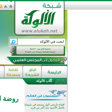
اختتام الدورة التاسعة لمسابقة حفظ
وتلاوة القرآن الكريم في أزناكاييف
تيسليتش تختتم برنامجا تعليميا لتعزيز
القيم وبناء الشخصية للشباب
كُتَّاب الألوكة
المسلمين
اختتام منافسات قرآنية متميزة في
بنغلاديش بمشاركة 3000 متسابق
أكثر من 400 طالب يشاركون في
روضة لي
مسابقة المعلومات الإسلامية
بأستراليا
افتتاح تاريخي لأول مسجد في بلييفليا
بالجبل الأسود منذ أكثر من قرن