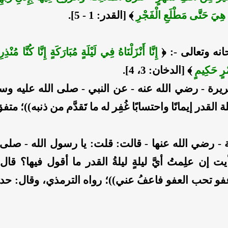
هِيَ حَتَّى مَطْلَعِ الْفَجْرِ
﴾ [القدر: 1 - 5].
نه وتعالى -: ﴿
إِنَّا أَنْزَلْنَاهُ فِي لَيْلَةٍ مُبَارَكَةٍ إِنَّا كُنَّا مُنْذ
مْرٍ حَكِيمٍ
﴾ [الدخان: 3، 4].
رة - رضي الله عنه - عن النبي - صلى الله عليه وسل
ة القدر إيمانًا واحتسابًا غُفِر له ما تَقدَّم من ذنبه))؛ متف
 رضي الله عنها - قالت: قلت: يا رسول الله - صلى ا
ت إن علِمتُ أيَّ ليلةٍ ليلةُ القدر ما أقول فيها؟ قال
عفو تحب العفو فاعفُ عني))؛ رواه الترمذي، وقال: 