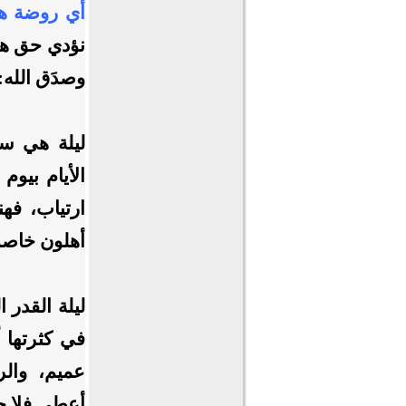
أي روضة ه
نؤدي حق هذه 
وصدَق الله:
ليلة هي سي
الأيام بيوم 
ارتياب، فهن
أهلون خاصو
ليلة القدر 
في كثرتها أ
عميم، والر
أعطى فلا حدّ