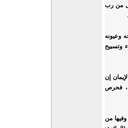
ال من رب
حه وعيونه
ء وتسبيح
لإيمان إن
ها، فحرص
وفيها من