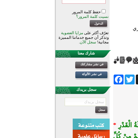
حفظ كلمة المرور
نسيت كلمة المرور؟
تعرّف أكثر على
مزايا العضوية
وتذكر أن جميع خدماتنا المميزة
مجانية!
سجل الآن
.
شارك معنا
في نشر مشاركتك
في نشر الألوكة
Facebook
Twitter
Wh
سجل بريدك
َةُ الْقَدْرِ
*
هِمْ مِنْ كُلِّ