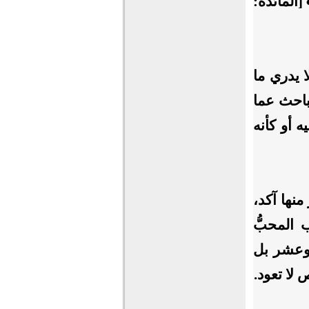
[المائدة:
ا يدري ما
لباحث عما
يه أو كأنه
منها آكد،
 المحبُّ
وعشر بل
لا تعود.