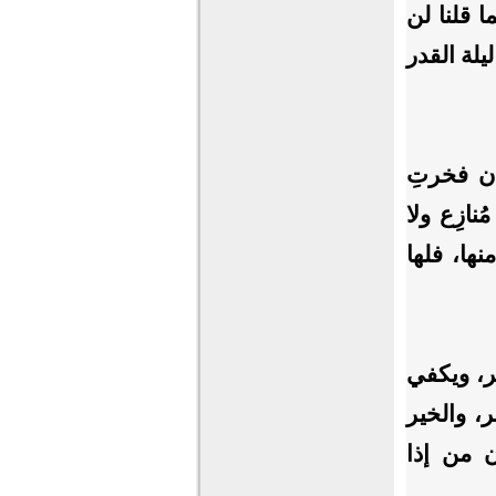
 قلنا لن
يلة القدر
إن فخرتِ
نازِع ولا
نها، فلها
ير، ويكفي
 كثير، والخير
ن من إذا