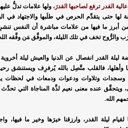
عالية القدر ترفع لصاحبها القدرَ،
ولها علامات تدلُّ عليها
 لها حتى يتقدَّم الحرص في طلَبها والاجتهاد في ال
ومن أبرز ما فيها من علامات مباشرة أن النفس تنشرِح
ب والرُّوح تخف في تلك الليلة، والموفَّق مَن وفَّقه الله
ضة ليلة القدر انفصال عن الدنيا والعيش ليلة أخروية 
 وأهلها، فالقلب متَّصِل بالله يُرفرِف ويستنشق رحيق
وسجدات وتلاوات ودعوات ودمعات في لحظات يش
ويتحقَّق عنده معنى نعيم لذَّة المناجاة التي تحدَّث عن
هم الله.
نا لقيام ليلة القدر، وارزقنا خيرَها وخير ما فيها، وا