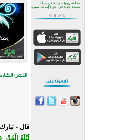
منطقة ريبوفسي تحتفل بميلاد
مسجد جديد في أجواء إيمانية مميزة
أكبر مشروع إسلامي في ريف
أستراليا يفتتح أبوابه بعد سنوات من
العمل والعطاء
القرآن والتربية في صدارة البرامج
الصيفية للمسلمين في بينزا
وساراتوف وموردوفيا هذا العام
اختتام الدورة التاسعة لمسابقة حفظ
وتلاوة القرآن الكريم في أزناكاييف
تيسليتش تختتم برنامجا تعليميا لتعزيز
القيم وبناء الشخصية للشباب
المسلمين
اختتام منافسات قرآنية متميزة في
بنغلاديش بمشاركة 3000 متسابق
أكثر من 400 طالب يشاركون في
مسابقة المعلومات الإسلامية
بأستراليا
قال - تبارك
لَيْلَةُ الْقَدْرِ