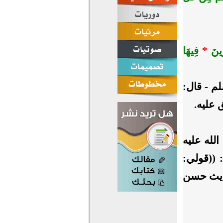
ِرِينَ
*
فِيهَا
م - قال:
ق عليه.
لله عليه
: ((قولي:
حديث حسن