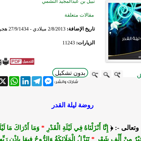
نبيل بن عبدالمجيد النشمي
مقالات متعلقة
تاريخ الإضافة:
2/8/2013 ميلادي - 27/9/1434 هجري
الزيارات:
11243
بدون تشكيل
atsApp
X
LinkedIn
Telegram
Messenger
روضة ليلة القدر
 وتعالى -: ﴿
إِنَّا أَنْزَلْنَاهُ فِي لَيْلَةِ الْقَدْرِ
*
وَمَا أَدْرَاكَ مَا لَيْل
 خَيْرٌ مِنْ أَلْفِ شَهْرٍ
*
تَنَزَّلُ الْمَلَائِكَةُ وَالرُّوحُ فِيهَا بِإِذْنِ رَبِّ