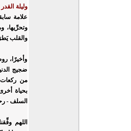
وليلة القدر 
علامة سابقة
وتحرِّيها، 
والقلب يَطرَ
وأخيرًا، رو
ضجيج الدنيا
من ركعات 
بحياة أخرى، 
السلف - رحم
اللهم وفِّق