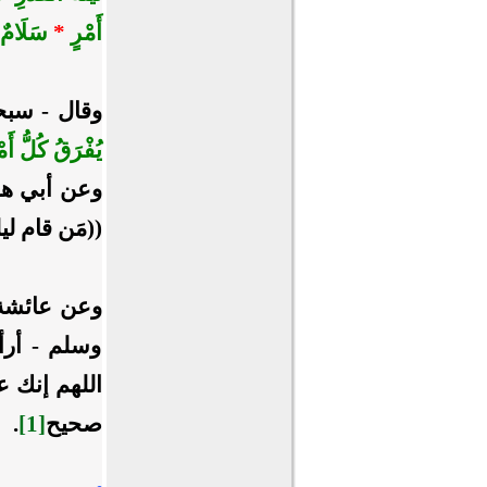
أَمْرٍ
*
سَلَامٌ 
وقال - سبحا
يُفْرَقُ كُلُّ أَ
وعن أبي هري
((مَن قام ليل
وعن عائشة -
وسلم - أرأي
اللهم إنك 
صحيح
[1]
.