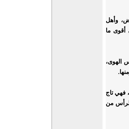
رض، وأهل
 أقوى ما
س الهوى،
 فهي تاج
الرأس من