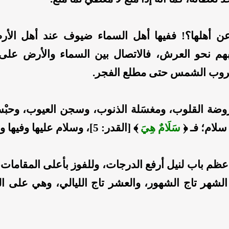
ا عن أهلها؟! ففيها أهل السماء ضيوف عند أهل الأ
هم نحو العرش، فالاتصال بين السماء والأرض على
روب الشمس حتى مطلع الفجر.
 روضة القلوب، ومغسَلة الذنوب، وسجن العيوب، وحبْ
سلام؛ فـ ﴿
سَلَامٌ هِيَ
﴾ [القدر: 5]، وسلام عليها وفيها ومنها.
ظم باب لنيل أرفع الدرجات، وللفوز بأعلى المقامات،
الشهر تاج الشهور، والعشر تاج الليالي، وهي على 