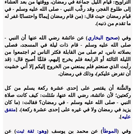
التراويح: قيام الليل جماعة في رمضان، ووقتها من بعد العشاء
إلى طلوع الفجر، وقد رغَّب النبي - صلى الله عليه وسلم - في
قيام رمضان حيث قال: (من قام رمضان إيمانًا واحتسابًا غفر له
ما تقدم من ذنبه).
وفي (
صحيح البخاري
) عن عائشة رضي الله عنها أن النبي -
صلى الله عليه وسلم - قام ذات ليلة في المسجد، فصلى
بصلاته ناس، ثم صلى من القابلة فكثر الناس ثم اجتمعوا من
الليلة الثالثة أو الرابعة فلم يخرج إليهم، فلمَّا أصبح قال: (قد
رأيت الذي صنعتم فلم يمنعني من الخروج إليكم إلا أني خشيت
أن تفرض عليكم)، وذلك في رمضان.
والسُّنة أن يقتصر على إحدى عشرة ركعة يسلم من كل
ركعتين؛ لأن عائشة، رضي الله عنها، سُئلت: كيف كانت صلاة
النبي - صلى الله عليه وسلم - في رمضان؟ فقالت: (ما كان
يزيد في رمضان ولا في غيره على إحدى عشرة ركعة). [
متفق
عليه
].
وفي (
الموطأ
) عن محمد بن يوسف (
وهو: ثقة ثبت
) عن