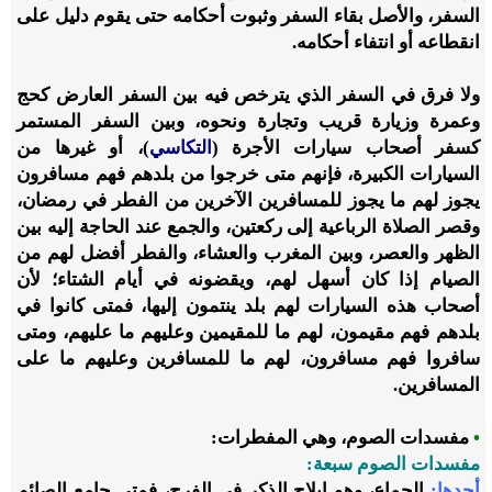
السفر، والأصل بقاء السفر وثبوت أحكامه حتى يقوم دليل على
انقطاعه أو انتفاء أحكامه.
ولا فرق في السفر الذي يترخص فيه بين السفر العارض كحج
وعمرة وزيارة قريب وتجارة ونحوه، وبين السفر المستمر
كسفر أصحاب سيارات الأجرة (
التكاسي
)، أو غيرها من
السيارات الكبيرة، فإنهم متى خرجوا من بلدهم فهم مسافرون
يجوز لهم ما يجوز للمسافرين الآخرين من الفطر في رمضان،
وقصر الصلاة الرباعية إلى ركعتين، والجمع عند الحاجة إليه بين
الظهر والعصر، وبين المغرب والعشاء، والفطر أفضل لهم من
الصيام إذا كان أسهل لهم، ويقضونه في أيام الشتاء؛ لأن
أصحاب هذه السيارات لهم بلد ينتمون إليها، فمتى كانوا في
بلدهم فهم مقيمون، لهم ما للمقيمين وعليهم ما عليهم، ومتى
سافروا فهم مسافرون، لهم ما للمسافرين وعليهم ما على
المسافرين.
•
مفسدات الصوم، وهي المفطرات:
مفسدات الصوم سبعة:
أحدها:
الجماع، وهو إيلاج الذكر في الفرج، فمتى جامع الصائم