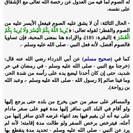
له الصوم لما فيه من العدول عن رخصة الله تعالى مع الإشقاق
على نفسه.
•
الحال الثالثة: أن لا يشق عليه الصوم فيفعل الأيسر عليه من
الصوم والفطر؛ لقوله تعالى: ﴿
يُرِيدُ اللَّهُ بِكُمُ الْيُسْرَ وَلَا يُرِيدُ بِكُمُ
الْعُسْرَ
﴾ [البقرة: 185]، والإرادة هنا بمعنى المحبة، فإن تساويا
فالصوم أفضل، لأنه فعل النبي - صلى الله عليه وسلم -.
كما في (
صحيح مسلم
) عن أبي الدرداء رضي الله عنه قال:
(خرجنا مع النبي - صلى الله عليه وسلم - في رمضان في حر
شديد، حتى إن كان أحدنا ليضع يده على رأسه من شدة الحر،
وما فينا صائم إلا رسول الله - صلى الله عليه وسلم -، وعبد الله
بن رواحة).
والمسافر على سفر من حين يخرج من بلده حتى يرجع إليها
ولو أقام في البلد التي سافر إليها مدة فهو على سفر مادام
على نية أنه لن يقيم فيها بعد انتهاء غرضه الذي سافر إليها من
أجله، فيترخص برخص السفر ولو طالت مدة إقامته؛ لأنه لم
يرد عن النبي - صلى الله عليه وسلم - تحديد مدة ينقطع بها