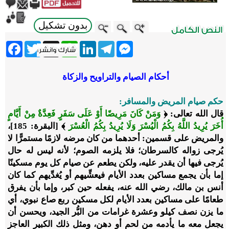
بدون تشكيل
ebook
Twitter
WhatsApp
X
LinkedIn
Telegram
Messenger
أحكام الصيام والتراويح والزكاة
حكم صيام المريض والمسافر:
قال الله تعالى: ﴿
وَمَنْ كَانَ مَرِيضًا أَوْ عَلَى سَفَرٍ فَعِدَّةٌ مِنْ أَيَّامٍ
أُخَرَ يُرِيدُ اللَّهُ بِكُمُ الْيُسْرَ وَلَا يُرِيدُ بِكُمُ الْعُسْرَ
﴾ [البقرة: 185]،
والمريض على قسمين: أحدهما من كان مرضه لازمًا مستمرًّا لا
يُرجى زواله كالسرطان؛ فلا يلزمه الصوم؛ لأنه ليس له حال
يُرجى فيها أن يقدر عليه، ولكن يطعم عن صيام كل يوم مسكينًا
إما بأن يجمع مساكين بعدد الأيام فيعشِّيهم أو يُغدِّيهم كما كان
أنس بن مالك، رضي الله عنه، يفعله حين كبر، وإما بأن يفرق
طعامًا على مساكين بعدد الأيام لكل مسكين ربع صاع نبوي، أي
ما يزن نصف كيلو وعشرة غرامات من البُّر الجيد، ويحسن أن
يجعل معه ما يأدمه من لحم أو دهن، ومثل ذلك الكبير العاجز