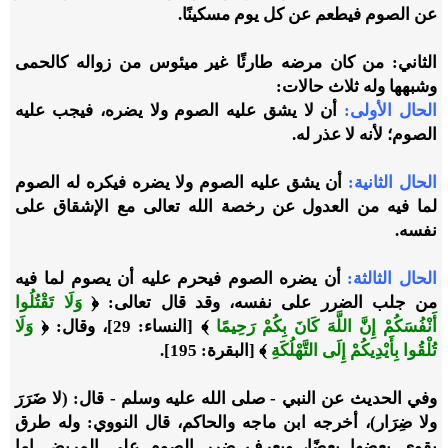
عن الصوم فيطعم عن كل يوم مسكينًا.
الثاني:
من كان مرضه طارئًا غير ميئوس من زواله كالحمى
وشبهها وله ثلاث حالات:
الحال الأولى:
أن لا يشق عليه الصوم ولا يضره، فيجب عليه
الصوم؛ لأنه لا عذر له.
الحال الثانية:
أن يشق عليه الصوم ولا يضره فيكره له الصوم
لما فيه من العدول عن رخصة الله تعالى مع الإشقاق على
نفسه.
الحال الثالثة:
أن يضره الصوم فيحرم عليه أن يصوم لما فيه
من جلب الضرر على نفسه، وقد قال تعالى: ﴿
وَلَا تَقْتُلُوا
أَنْفُسَكُمْ إِنَّ اللَّهَ كَانَ بِكُمْ رَحِيمًا
﴾ [النساء: 29]، وقال: ﴿
وَلَا
تُلْقُوا بِأَيْدِيكُمْ إِلَى التَّهْلُكَةِ
﴾ [البقرة: 195].
وفي الحديث عن النبي - صلى الله عليه وسلم - قال: (لا ضَرَرَ
ولا ضِرَار)، أخرجه ابن ماجه والحاكم، قال النووي: وله طرق
يقوي بعضها بعضًا، ويعرف ضرر الصوم على المريض إما