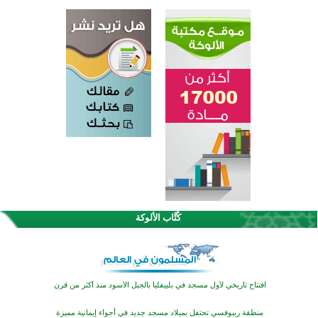
اختتام الدورة التاسعة لمسابقة حفظ وتلاوة القرآن الكريم في أزناكاييف
تيسليتش تختتم برنامجا تعليميا لتعزيز القيم وبناء الشخصية للشباب المسلمين
كُتَّاب الألوكة
اختتام منافسات قرآنية متميزة في بنغلاديش بمشاركة 3000 متسابق
أكثر من 400 طالب يشاركون في مسابقة المعلومات الإسلامية بأستراليا
افتتاح تاريخي لأول مسجد في بلييفليا بالجبل الأسود منذ أكثر من قرن
منطقة ريبوفسي تحتفل بميلاد مسجد جديد في أجواء إيمانية مميزة