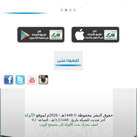
أكبر مشروع إسلامي في ريف أستراليا يفتتح أبوابه بعد سنوات من العمل والعطاء
القرآن والتربية في صدارة البرامج الصيفية للمسلمين في بينزا وساراتوف وموردوفيا هذا العام
اختتام الدورة التاسعة لمسابقة حفظ وتلاوة القرآن الكريم في أزناكاييف
تيسليتش تختتم برنامجا تعليميا لتعزيز القيم وبناء الشخصية للشباب المسلمين
اختتام منافسات قرآنية متميزة في بنغلاديش بمشاركة 3000 متسابق
أكثر من 400 طالب يشاركون في مسابقة المعلومات الإسلامية بأستراليا
حقوق النشر محفوظة © 1448هـ / 2026م لموقع
الألوكة
آخر تحديث للشبكة بتاريخ : 21/2/1448هـ - الساعة: 9:2
أضف محرك بحث الألوكة إلى متصفح الويب