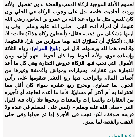
لعموم الأدلة الموجبة لزكاة الذهب والفضة بدون تفصيل، ولأنه
وردت أحاديث خاصة تدل على وجوب الزكاة في الحلي وإن
كان يُلبسِ، مثل ما رواه عبد الله بن عمرو بن العاص، رضي الله
عنهما، أن امرأة أتت النبي - صلى الله عليه وسلم - وفي يد
ابنتها مَسَكتان من ذهب، فقال: (أتعطين زكاة هذا؟) قالت: لا،
قال: (أيّسُرُّكِ أن يُسوِّرَكِ الله بهما سوارين من نار)، فَالقتهما،
وقالت: هما لله ورسوله، قال في (
بلوغ المرام
): رواه الثلاثة
وإسناده قوي، ولأنه أحوط وما كان أحوط فهو أولى، ومن
الأموال التي تجب فيها الزكاة عروض التجارة وهي كل ما أعد
للتجارة من عقارات وسيارات ومواش وأقمشة وغيرها من
أصناف المال، والواجب فيها ربع العشر فيقومها على رأس
الحول بما تساوي، ويخرج ربع عشره سواء كان أقل مما
اشتراها به أم أكثر أم مساويًا، فأما ما أعده لحاجته أو تأجيره
من العقارات والسيارات والمعدات ونحوها فلا زكاة فيه لقول
النبي - صلى الله عليه وسلم -: (ليس على المسلم في عبده ولا
فرسه صدقة)، لكن تجب في الأجرة إذا تم حولها وفي حلى
الذهب والفضة لما سبق.
زكاة الفطر: