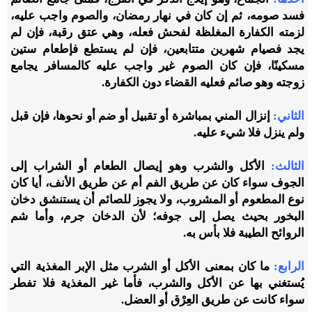
فسد صومه، ثم إن كان في نهار رمضان، والصوم واجب عليه،
لزمته الكفارة المغلظة لفحش فعله، وهي عتق رقبة، فإن لم
يجد فصيام شهرين متتابعين، فإن لم يستطع فإطعام ستين
مسكينًا، فإن كان الصوم غير واجب عليه كالمسافر يجامع
زوجته وهو صائم فعليه القضاء دون الكفارة.
الثاني:
إنزال المني بمباشرة أو تقبيل أو ضم أو نحوها، فإن قبل
ولم ينزل فلا شيء عليه.
الثالث:
الأكل والشرب وهو إيصال الطعام أو الشراب إلى
الجوف سواء كان عن طريق الفم أم عن طريق الأنف، أيا كان
نوع المطعوم أو المشروب، ولا يجوز للصائم أن يستنشق دخان
البخور بحيث يصل إلى جوفه؛ لأن الدخان جرم، وأما شم
الروائح الطيبة فلا بأس به.
الرابع:
ما كان بمعنى الأكل أو الشرب مثل الإبر المغذية التي
يُستغني بها عن الأكل والشرب، فأما غير المغذية فلا تفطر
سواء كانت عن طريق العِرْق أو العضل.