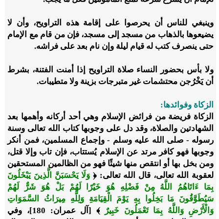
وينبغي للناس أن يحرصوا على إقامة هذه التراويح، وأن لا
يضيعوها بالذهاب من مسجد إلى مسجد، فإن من قام مع الإمام
حتى ينصرف كتب له قيام ليلة وإن نام بعد على فراشه.
ولا بأس بحضور النساء صلاة التراويح إذا أمنت الفتنة، بشرط
أن يَخْرُجن محتشمات غير متبرجات بزينة ولا متطيبات.
الزكاة وفوائدها:
الزكاة فريضة من فرائض الإسلام وهي أحد أركانه وأهمها بعد
الشهادتين والصلاة، وقد دل على وجوبها كتاب الله تعالى وسنة
رسوله - صلى الله عليه وسلم - وإجماع المسلمين، فمن أنكر
وجوبها فهو كافر مرتد عن الإسلام يُستتاب، فإن تاب وإلا قتل،
ومن بخل بها أو انتقص منها شيئًا فهو من الظالمين المستحقين
لعقوبة الله تعالى، قال الله تعالى: ﴿
وَلَا يَحْسَبَنَّ الَّذِينَ يَبْخَلُونَ
بِمَا ءَاتَاهُمُ اللَّهُ مِنْ فَضْلِهِ هُوَ خَيْرًا لَهُمْ بَلْ هُوَ شَرٌّ لَهُمْ
سَيُطَوَّقُونَ مَا بَخِلُوا بِهِ يَوْمَ الْقِيَامَةِ وَلِلَّهِ مِيرَاثُ السَّمَوَاتِ
وَالْأَرْضِ وَاللَّهُ بِمَا تَعْمَلُونَ خَبِيرٌ
﴾ [آل عمران: 180]، وفي