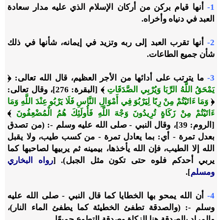
1-
أنها قيام بركن من أركان الإسلام الذي عليه مدار سعادة
العبد في دنياه وأخراه.
2-
أنها تقرب العبد إلى ربه وتزيد في إيمانه، شأنها في ذلك
شأن جميع الطاعات.
3-
ما يترتب على أدائها من الأجر العظيم، قال الله تعالى: ﴿
يَمْحَقُ اللَّهُ الرِّبَا وَيُرْبِي الصَّدَقَاتِ
﴾ [البقرة: 276]، وقال تعالى:
﴿
وَمَا ءَاتَيْتُمْ مِنْ رِبًا لِيَرْبُوَ فِي أَمْوَالِ النَّاسِ فَلَا يَرْبُو عِنْدَ اللَّهِ وَمَا
ءَاتَيْتُمْ مِنْ زَكَاةٍ تُرِيدُونَ وَجْهَ اللَّهِ فَأُولَئِكَ هُمُ الْمُضْعِفُونَ
﴾
[الروم: 39]، وقال النبي - صلى الله عليه وسلم -: (من تصدق
بعدل تمرة - أي: بما يعادل تمرة - من كسب طيب، ولا يقبل
الله إلا الطيب، فإن الله يأخذها، بيمينه ثم يربيها لصاحبها كما
يربي أحدكم فلوه حتى تكون مثل الجبل). [
رواه البخاري
ومسلم
].
4-
أن الله يمحو بها الخطايا كما قال النبي - صلى الله عليه
وسلم -: (والصدقة تطفئ الخطيئة كما يطفئ الماء النار)،
والمراد بالصدقة هنا الزكاة وصدقة التطوع جميعًا.