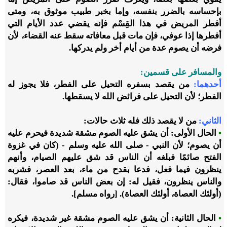
بإحساسه بالضرر بنفسه، وإما بخبر طبيب موثوق به، ومتى
أفطر المريض في هذا القِسْم فإنه يقضي عدد الأيام التي
أفطرها إذا عوفي، فإن مات قبل معافاته سقط عنه القضاء، لأن
فرضه أن يصوم عدة من أيام أخر ولم يدركها.
والمسافر على قسمين:
أحدهما:
من يقصد بسفره التحيل على الفطر، فلا يجوز له
الفطر؛ لأن التحيل على فرائض الله لا يسقطها.
الثاني:
من لا يقصد ذلك فله ثلاث حالات:
•
الحال الأولى: أن يشق عليه الصوم مشقة شديدة فيحرم عليه
أن يصوم؛ لأن النبي - صلى الله عليه وسلم - (كان في غزوة
الفتح صائمًا فبلغه أن الناس قد شق عليهم الصيام، وأنهم
ينظرون فيما فعل، فدعا بقدح من ماء، بعد العصر، فشربه
والناس ينظرون، فقيل له: إن بعض الناس قد صاموا، فقال:
(أولئك العصاة، أولئك العصاة). [رواه مسلم].
•
الحال الثانية: أن يشق عليه الصوم مشقة غير شديدة، فيكره