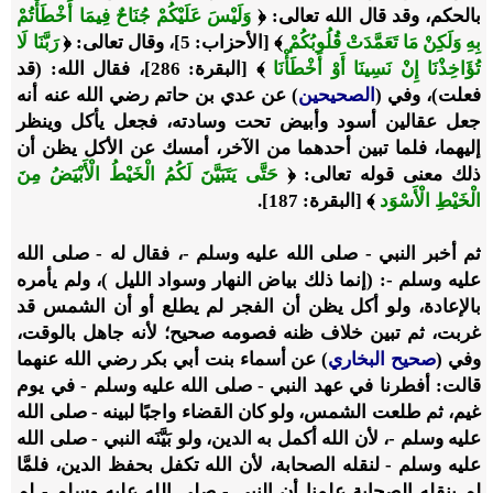
بالحكم، وقد قال الله تعالى: ﴿
وَلَيْسَ عَلَيْكُمْ جُنَاحٌ فِيمَا أَخْطَأْتُمْ
بِهِ وَلَكِنْ مَا تَعَمَّدَتْ قُلُوبُكُمْ
﴾ [الأحزاب: 5]، وقال تعالى: ﴿
رَبَّنَا لَا
تُؤَاخِذْنَا إِنْ نَسِينَا أَوْ أَخْطَأْنَا
﴾ [البقرة: 286]، فقال الله: (قد
فعلت)، وفي (
الصحيحين
) عن عدي بن حاتم رضي الله عنه أنه
جعل عقالين أسود وأبيض تحت وسادته، فجعل يأكل وينظر
إليهما، فلما تبين أحدهما من الآخر، أمسك عن الأكل يظن أن
ذلك معنى قوله تعالى: ﴿
حَتَّى يَتَبَيَّنَ لَكُمُ الْخَيْطُ الْأَبْيَضُ مِنَ
الْخَيْطِ الْأَسْوَد
﴾ [البقرة: 187].
ثم أخبر النبي - صلى الله عليه وسلم -، فقال له - صلى الله
عليه وسلم -: (إنما ذلك بياض النهار وسواد الليل )، ولم يأمره
بالإعادة، ولو أكل يظن أن الفجر لم يطلع أو أن الشمس قد
غربت، ثم تبين خلاف ظنه فصومه صحيح؛ لأنه جاهل بالوقت،
وفي (
صحيح البخاري
) عن أسماء بنت أبي بكر رضي الله عنهما
قالت: أفطرنا في عهد النبي - صلى الله عليه وسلم - في يوم
غيم، ثم طلعت الشمس، ولو كان القضاء واجبًا لبينه - صلى الله
عليه وسلم -، لأن الله أكمل به الدين، ولو بَيَّنَه النبي - صلى الله
عليه وسلم - لنقله الصحابة، لأن الله تكفل بحفظ الدين، فلمَّا
لم ينقله الصحابة علمنا أن النبي - صلى الله عليه وسلم - لم