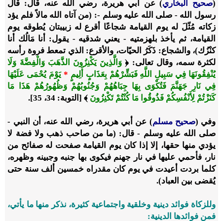
(
صحيح البخاري
) عن أبي هريرة، رضي الله عنه، قال: قال
رسول الله - صلى الله عليه وسلم -: (من آتاه الله مالاً فلم يؤد
زكاته مُثّلَ له يوم القيامة شجاعًا أقرع له زبيبتان يُطوقه يوم
القيامة، ثم يأخذ بلهزمتيه - يعني شدقيه - يقول: أنا مَالُك أنا
كنْزُك)، والشجاع: ذَكَرُ الحيّات، والأقرع: الذي تمعط فروة رأسه
لكثرة سمه، وقال تعالى: ﴿
وَالَّذِينَ يَكْنِزُونَ الذَّهَبَ وَالْفِضَّةَ وَلَا
يُنْفِقُونَهَا فِي سَبِيلِ اللَّهِ فَبَشِّرْهُمْ بِعَذَابٍ أَلِيمٍ
*
يَوْمَ يُحْمَى عَلَيْهَا
فِي نَارِ جَهَنَّمَ فَتُكْوَى بِهَا جِبَاهُهُمْ وَجُنُوبُهُمْ وَظُهُورُهُمْ هَذَا مَا
كَنَزْتُمْ لِأَنْفُسِكُمْ فَذُوقُوا مَا كُنْتُمْ تَكْنِزُونَ
﴾ [التوبة: 34، 35].
وفي (
صحيح مسلم
) عن أبي هريرة، رضي الله عنه، أن النبي -
صلى الله عليه وسلم - قال: (ما من صاحب ذهب ولا فضة لا
يؤدي منها حقها، إلا إذا كان يوم القيامة صفحت له صفائح من
نار، فأحمي عليها في نار جهنم فيكوى بها جنبه وجبينه وظهره،
كلما بردت أعيدت في يوم كان مقدراه خمسين ألف سنة حتى
يُقضى بين العباد).
وللزكاة فوائد دينية وخلقية واجتماعية كثيرة، نذكر منها ما يأتي،
فمن فوائدها الدينية: