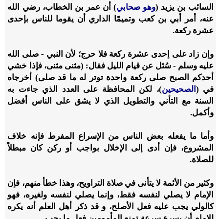
السائب بن يزيد (
وهو صحابي
) أن عمر بن الخطاب، رضي الله
عنه، أمر أبي بن كعب وتميمًا الداري أن يقوما للناس بإحدى
عشرة ركعة.
وإن زاد على إحدى عشرة ركعة فلا حرج؛ لأن النبي - صلى الله
عليه وسلم - سُئل عن قيام الليل فقال: (مثنى مثنى، فإذا خشي
أحدكم الصبح صلى ركعة واحدة توتر له ما قد صلى) أخرجاه
في (
الصحيحين
)، لكن المحافظة على العدد الذي جاءت به
السنة مع التأني والتطويل الذي لا يشق على الناس أفضل
وأكمل.
وأما ما يفعله بعض الناس من الإسراع المفرط فإنه خلاف
المشروع، فإن أدى إلى الإخلال بواجب أو ركن كان مبطلاً
للصلاة.
وكثير من الأئمة لا يتأنى في صلاة التراويح، وهذا خطأ منهم، فإن
الإمام لا يصلي لنفسه فقط، وإنما يصلي لنفسه ولغيره، فهو
كالولي يجب عليه فعل الأصلح، و قد ذكر أهل العلم أنه يكره
للإمام أن يسرع سرعة تمنع المأمومين فعل ما يجب.