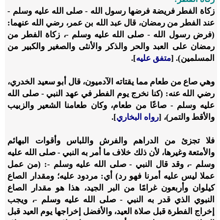
زكاة الفطر فريضة فرضها رسول الله - صلى الله عليه وسلم -
عند الفطر من رمضان، قال عبد الله بن عمر، رضي الله عنهما:
(فرض رسول الله - صلى الله عليه وسلم -، زكاة الفطر من
رمضان على العبد والحر والذكر والأنثى والصغير والكبير من
المسلمين). [
متفق عليه
].
وهي صاع من طعام مما يقتاته الآدميون، قال أبو سعيد الخدري،
رضي الله عنه: (كنا نخرج يوم الفطر في عهد النبي - صلى الله
عليه وسلم - صاعًا من طعام، وكان طعامنا الشعير والزبيب
والأقط والتمر)، [
رواه البخاري
].
فلا تجزئ من الدراهم والفرش واللباس وأقوات البهائم
والأمتعة وغيرها، لأن ذلك خلاف ما أمر به النبي - صلى الله عليه
وسلم -، وقد قال النبي - صلى الله عليه وسلم -: (من عمل
عملا ليس عليه أمرنا فهو رد) أي: مردود عليه؛ ومقدار الصاع
كيلوان وأربعون غرامًا من البر الجيد، هذا هو مقدار الصاع
النبوي الذي قدر به النبي - صلى الله عليه وسلم -، ويجب
إخراج الفطرة قبل صلاة العيد، والأفضل إخراجها يوم العيد قبل