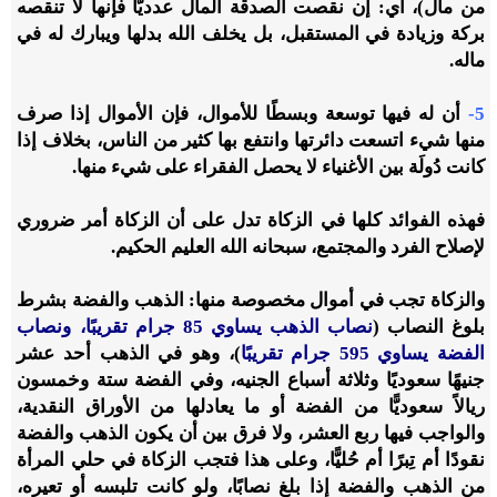
من مال)، أي: إن نقصت الصدقة المال عدديًّا فإنها لا تنقصه
بركة وزيادة في المستقبل، بل يخلف الله بدلها ويبارك له في
ماله.
5-
أن له فيها توسعة وبسطًا للأموال، فإن الأموال إذا صرف
منها شيء اتسعت دائرتها وانتفع بها كثير من الناس، بخلاف إذا
كانت دُولَة بين الأغنياء لا يحصل الفقراء على شيء منها.
فهذه الفوائد كلها في الزكاة تدل على أن الزكاة أمر ضروري
لإصلاح الفرد والمجتمع، سبحانه الله العليم الحكيم.
والزكاة تجب في أموال مخصوصة منها: الذهب والفضة بشرط
بلوغ النصاب (
نصاب الذهب يساوي 85 جرام تقريبًا، ونصاب
الفضة يساوي 595 جرام تقريبًا
)، وهو في الذهب أحد عشر
جنيهًا سعوديًا وثلاثة أسباع الجنيه، وفي الفضة ستة وخمسون
ريالاً سعوديًّا من الفضة أو ما يعادلها من الأوراق النقدية،
والواجب فيها ربع العشر، ولا فرق بين أن يكون الذهب والفضة
نقودًا أم تِبرًا أم حُليًّا، وعلى هذا فتجب الزكاة في حلي المرأة
من الذهب والفضة إذا بلغ نصابًا، ولو كانت تلبسه أو تعيره،