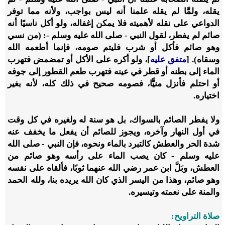
يقله، ولمَّا لم يقله علمنا أنه ليس بواجب، ولأنه مما توفر
الدواعي على نقله لأهميته فلا يمكن إغفاله، ولو أكل ناسيًا أنه
صائم لم يفطر، لقول النبي - صلى الله عليه وسلم -: (من نسي
وهو صائم فأكل أو شرب فليتم صومه، فإنما أطعمه الله
وسقاه). [
متفق عليه
]، ولو أكره على الأكل أو تمضمض فتهرب
الماء إلى بطنه أو قطر في عينه فتهرب طعم القطور إلى جوفه
أو احتلم فأنزل منيًّا، فصومه صحيح في ذلك كله، لأنه بغير
اختياره.
ولا يفطر الصائم بالسواك، بل هو سنة له ولغيره في كل وقت
في أول النهار وآخره، ويجوز للصائم أن يفعل ما يخفف عنه
شدة الحر والعطش كالتبرد بالماء ونحوه، فإن النبي - صلى الله
عليه وسلم - كان يصب الماء على رأسه وهو صائم من
العطش، وبَلَّ ابن عمر رضي الله عنهما ثوبًا، فألقاه على نفسه
وهو صائم، وهذا من اليسر الذي كان الله يريده بنا، ولله الحمد
والمنة على نعمته وتيسيره.
صلاة التراويح: