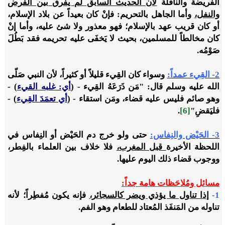
الفريضة والنافلة
لأن الحديث السابق لم يفرق بين الفرض
والنفل،
وأما الجاهل بالتحريم: فإنْ كان بعيداً عن بلاد الإسلام،
أو كان قريب عهد بالإسلام؛ فهو معذور ولا شئ عليه، وأما إنْ
كان مخالطاً للمسلمين، بحيث لا يَخفَى عليه تحريمه فقد بَطُلَ
صَوْمُه.
2- القِيء عمداً:
وسواء كان القِيء قليلاً أو كثيراً، لأن النبي صَلّى
الله عليه وسلم قال: "مَن ذَرَعَهُ القِيء -
(
أي: غلبه القيء
)
-
وهو صائم فليس عليه قضاء، ومَن استقاء - (
أي تعمَدَ القِيء
) -
فليَقضِ"
[6]
.
3- الحَيْض والنِفاس:
حتى ولو خرج دم الحَيْض أو النِفاس في
اللحظة الأخيرة
قبل المغرب،
فلا خلاف بين العلماء بالفِطر،
ووجوب قضاء ذلك اليوم عليها.
مسائل ومُلاحَظات هامة جداً:
1-
إذا تناول ما يؤذي ويضر كالسجائر،
فإنه يكون مُفطِراً؛ لأنه
تناوله من المَنفَذ المُعتاد للطعام وهو الفم.