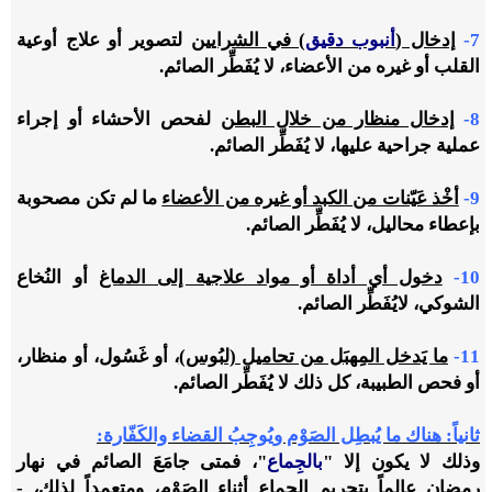
7-
إدخال (
أنبوب دقيق
) في الشرايين
لتصوير أو علاج أوعية
القلب أو غيره من الأعضاء، لا يُفَطِّر الصائم.
8-
إدخال منظار من خلال البطن
لفحص الأحشاء أو إجراء
عملية جراحية عليها، لا يُفَطِّر الصائم.
9-
أخْذ عَيّنات من الكبد أو غيره من الأعضاء
ما لم تكن مصحوبة
بإعطاء محاليل، لا يُفَطِّر الصائم.
10-
دخول أي أداة أو مواد علاجية إلى الدماغ
أو النُخاع
الشوكي، لايُفَطِّر الصائم.
11-
ما يَدخل المِهبَل من تحاميل (لبُوس)
، أو غَسُول، أو منظار،
أو فحص الطبيبة، كل ذلك لا يُفَطِّر الصائم.
ثانياً: هناك ما يُبطِل الصَوْم ويُوجِبُ القضاء والكَفّارة:
وذلك لا يكون إلا "
بالجِماع
"، فمتى جامَعَ الصائم في نهار
رمضان عالماً بتحريم الجماع أثناء الصَوْم، ومتعمداً لذلك، -