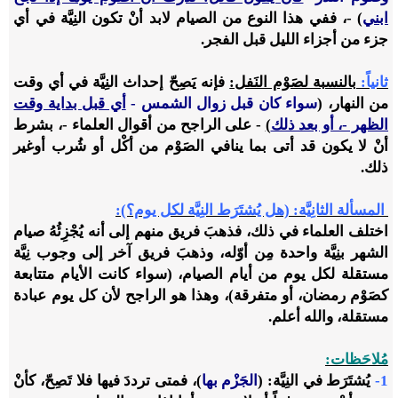
ابني
) -، ففي هذا النوع من الصيام لابد أنْ تكون النِيَّة في أي
جزء من أجزاء الليل قبل الفجر.
ثانياً:
بالنسبة لصَوْم النَفل:
فإنه يَصِحّ إحداث النِيَّة في أي وقت
من النهار، (
سواء كان قبل زوال الشمس -
أي قبل بداية وقت
الظهر -، أو بعد ذلك
)
- على الراجح من أقوال العلماء -، بشرط
أنْ لا يكون قد أتى بما ينافي الصَوْم من أكْل أو شُرب أوغير
ذلك.
المسألة الثانِيَّة: (هل يُشتَرَط النِيَّة لكل يوم؟):
اختلف العلماء في ذلك، فذهبَ فريق منهم إلى أنه يُجْزِئُهُ صيام
الشهر بنِيَّة واحدة مِن أوّله، وذهبَ فريق آخر إلى وجوب نِيَّة
مستقلة لكل يوم من أيام الصيام، (سواء كانت الأيام متتابعة
كصَوْم رمضان، أو متفرقة)، وهذا هو الراجح لأن كل يوم عبادة
مستقلة، والله أعلم.
مُلاحَظات:
1-
يُشتَرَط في النِيَّة: (
الجَزْم بها
)، فمتى ترددَ فيها فلا تَصِحّ، كأنْ