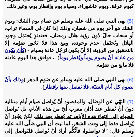
كيوم عرفة، ويوم عاشوراء، وصيام يوم وإفطار يوم، وغير ذلك.
(5)
نهى النبي صلى الله عليه وسلم عن صيام يوم الشَك:
ويوم
الشك هو آخر يوم من شعبان، وذلك إذا كان في السماء تراب،
أو سحاب حالَ دُون رؤية هلال رمضان، فعندئذٍ يُحتَمَل وجود
الهلال ويُحتَمَل عدم وجوده، ومع هذا فلا يَجُوز صَوْمه إلا
بالتحقيق من الرؤية، إلا أنْ يكون لرَجُل عادة بصيام - (
كأنْ يكون
من عادته أنْ يصوم يوماً ويُفطِر يوماً
) -، فوافق هذا اليوم عادته
فلا مانع من صَوْمه.
(6)
نهى النبي صلى الله عليه وسلم عن صَوْم الدهر
(
وذلك بأنْ
يصوم كل أيام السَنَة، فلا يَفصل بينها بإفطار
).
(7)
النَهْي عن الوصَال،
والمقصود أنْ يُواصل صيام أيام متتالية
دونَ أنْ يُفطر عند أذان مغرب أيّ من هذه الأيام، بل يُواصل
الصيام إلى انتهاء هذه الأيام، ثم يُفطر بعد ذلك
، لكنْ يَجُوز أنْ
يُواصل فقط إلى وقت السَحَر، لما ثبت أن النبي صَلّى الله عليه
وسلم قال: "لا تواصلوا، فأيُّكُم أرادَ أنْ يُواصل فليُواصل إلى