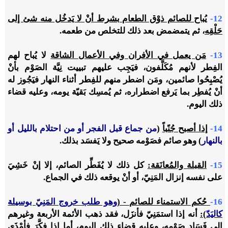
12-
يُباح للصائم ذوْق الطعام بشرط أنْ لا يَدخُل منه شئ إلى
حَلْقِه
، ثم يتمضمض بعد ذلك للتخلص من طعمه.
13-
مَن يعمل في الأفران وفي الأعمال الشاقة
لا يُباح لهم
الفِطر لأنهم مُكَلَّفون، فيَجِب عليهم تبييت نِيَّة الصَوْم بأنْ
يُصْبِحُوا صائمين، ومَن اضطر منهم للفِطر أثناء النهار فيَجُوز له
أنْ يُفطِر بما يَرفع اضطراره، ثم يُمسِك بَقيّة يومه، وعليه قضاء
ذلك اليوم.
14-
إذا أصبح جُنًباً
(
من جماع قبل الفجر أو من احتلام بالليل أو
بالنهار
) وهو صائم فصَوْمه صحيح ولا يَفسَد بذلك.
15-
القبلة والمُعانَقة:
كل ذلك لا يُفَطِّر الصائم، إلا إنْ خَشِيَ
على نفسه إنزال المَنِيّ، أو أنْ يوقعه ذلك في الجماع.
16-
حُكم الاستمناء للصائم - (
وهو طلب خروج المَنِيّ بوسيلة
كاليَدّ
):
أنه إذا استمَنِيّ فأنزَل، فقد ذهب الأئمة الأربعة وغيرهم
إلى فَسَاد صَوْمه، وعليه قضاء ذلك اليوم، أما إذا فكَّرَ فأمْذَى