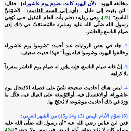
مخالفة اليهود - (
لأن اليهود كانت تصوم يوم عاشوراء
) - فقال:
"لئن بقِيت إلى قابل - (
أي: إلى السنة القادمة
) - لأصَوْمَنَّ
التاسع"
[23]
، وفي رواية: (فلم يأت العام المُقبل حتى تُوُفِيَ
رسول الله صَلّى الله عليه وسلم)، فالمُستَحَبّ في ذلك إذن
صيام التاسع والعاشر.
2-
جاء في بعض الروايات عند أحمد: "صُوموا يوم عاشوراء
وخالفوا اليهود، وصُوموا قبله يوماً" فهذا حديث ضعيف.
3-
إنْ فاته صيام التاسع، فإنه يجُوز له صيام يوم العاشر منفرداً
بلا كراهة.
4-
ليس هناك أحاديث صحيحة تنُصّ على فضيلة الاكتحال يوم
عاشوراء، أوالاغتسال فيه، أوالتَوْسِعَة على العيال فيه، فكُل ما
وَرَدَ في ذلك أحاديث مَوضُوعة لا يُحتَجّ بها.
(6) صَوْم الأيام البِيض (13 و14 و15) من الشهر العربي:
فعن ابن عباس رضي الله عنه "أن رسول الله صَلّى الله عليه
وسلم كان لا يَدَع صَوْم أيام البيض في سفر ولا حضر"
[24]
،