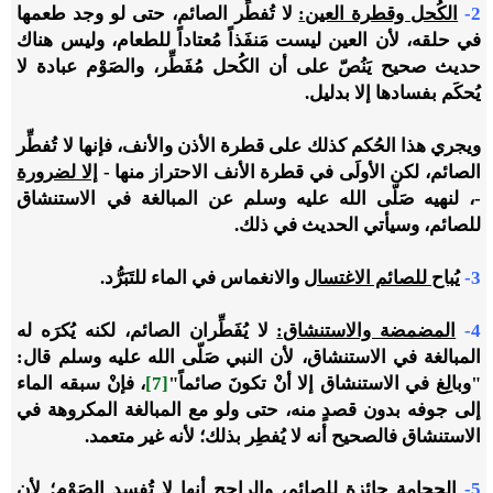
2-
الكُحل وقطرة العين:
لا تُفطِّر الصائم، حتى لو وجد طعمها
في حلقه، لأن العين ليست مَنفَذاً مُعتاداً للطعام، وليس هناك
حديث صحيح يَنُصّ على أن الكُحل مُفَطِّر، والصَوْم عبادة لا
يُحكَم بفسادها إلا بدليل.
ويجري هذا الحُكم كذلك على قطرة الأذن والأنف، فإنها لا تُفطِّر
الصائم، لكن الأولَى في قطرة الأنف الاحتراز منها -
إلا لضرورة
-، لنهيه صَلّى الله عليه وسلم عن المبالغة في الاستنشاق
للصائم، وسيأتي الحديث في ذلك.
3-
يُباح للصائم الاغتسال
والانغماس في الماء للتَبَرُّد.
4-
المضمضة والاستنشاق:
لا يُفَطِّران الصائم، لكنه يُكرَه له
المبالغة في الاستنشاق، لأن النبي صَلّى الله عليه وسلم قال:
"وبالِغ في الاستنشاق إلا أنْ تكونَ صائماً"
[7]
، فإنْ سبقه الماء
إلى جوفه بدون قصدٍ منه، حتى ولو مع المبالغة المكروهة في
الاستنشاق فالصحيح أنه لا يُفطِر بذلك؛ لأنه غير متعمد.
5-
الحجامة جائزة للصائم،
والراجح أنها لا تُفسِد الصَوْم؛ لأن