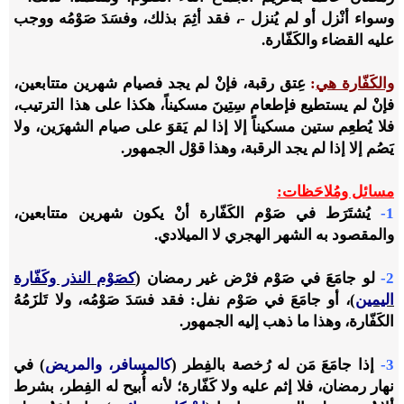
وسواء أنْزل أو لم يُنزل -، فقد أثِمَ بذلك، وفسَدَ صَوْمُه ووجب
عليه القضاء والكَفّارة.
والكَفّارة هي
:
عِتق رقبة، فإنْ لم يجد فصيام شهرين متتابعين،
فإنْ لم يستطيع فإطعام سِتِينَ مسكيناً، هكذا على هذا الترتيب،
فلا يُطعِم ستين مسكيناً إلا إذا لم يَقوَ على صيام الشهرَين، ولا
يَصُم إلا إذا لم يجد الرقبة، وهذا قوْل الجمهور.
مسائل ومُلاحَظات:
1-
يُشتَرَط في صَوْم الكَفّارة أنْ يكون شهرين متتابعين،
والمقصود به الشهر الهجري لا الميلادي.
2-
لو جامَعَ في صَوْم فرْض غير رمضان (
كصَوْم النذر وكَفّارة
اليمين
)، أو جامَعَ في صَوْم نفل: فقد فسَدَ صَوْمُه، ولا تَلزَمُهُ
الكَفّارة، وهذا ما ذهب إليه الجمهور.
3-
إذا جامَعَ مَن له رُخصة بالفِطر (
كالمسافر، والمريض
) في
نهار رمضان، فلا إثم عليه ولا كَفّارة؛ لأنه أُبيح له الفِطر، بشرط