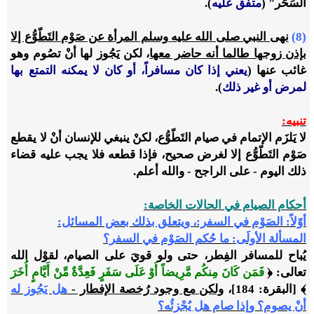
السَحَر" (
متفق عليه
).
(8)
نهى النبي صلى الله عليه وسلم المرأة عن صَوْم التَطّوُّع إلا
بإذن زوجها طالما أنه حاضر معها
، لكن يَجُوز لها أنْ تصُوم وهو
غائب عنها (
يعني إذا كان مسافراً، أو كان لا يمكنه التمتع بها
لمرض أو غير ذلك
).
تنبيه:
لا يَلزَم الإتمام في صيام التَطّوُّع، لكنْ ينبغي للإنسان أنْ لا يقطع
صَوْم التَطّوُّع إلا لغرض صحيح، فإذا قطعه فلا يجب عليه قضاء
ذلك اليوم - على الراجح - والله أعلم.
أحكام الصيام في الحالات الخاصة:
أوّلاً: الصَوْم في السفر:، ويتعلق بذلك بعض المسائل:
المسألة الأولَى: ما حُكم الصَوْم في السفر؟
يُباح للمسافر الفِطر، حتى ولو قويَ على الصيام، لقوْل الله
تعالى: ﴿
فَمَن كَانَ مِنكُم مَّرِيضاً أَوْ عَلَى سَفَرٍ فَعِدَّةٌ مِّنْ أَيَّامٍ أُخَرَ
﴾ [البقرة: 184]،
ولكن مع وجود رُخصة الإفطار -
هل يَجُوز له
أنْ يصوم؟ وإذا صام هل يُجْزئُه؟