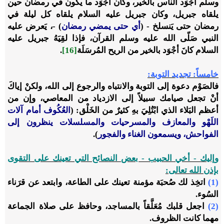
وسلم أجْوَد الناس بالخير، وكان أجْوَد ما يكون في رمضان حين
يلقاه جبريل، وكان جبريل عليه السلام يلقاه كل ليلة في
رمضان حتى يَنسلخ - (
أي حتى يمضي رمضان
) -، يَعرض عليه
النبي صَلّى الله عليه وسلم القرآن، فإذا لقِيَهُ جبريل عليه
السلام كانَ أجْوَد بالخير من الريح المُرسَلَة
[16]
.
خامساً: تجديد التوبة:
فالصَوْم دعوة إلى التوبة والانتباه والرجوع إلى الله، ولكنْ إياكَ
أنْ تجعل صيامك سبيلاً إلى الازدياد من المعاصي، وإن من
أعظم البَلاء الذي ابْتُلِيَ بهِ كثيرٌ من الخَلْق: (
العُكُوف أمام آلات
اللَهْو والمعازف والمسرحيات والمسلسلات ينظرون إلى
الفواحش، ويسمعون الغناء والفجور
).
وإليك - أخي الحبيب - بعض النصائح التي تعينك على التقوى
بإذن الله تعالى:
(1)
اتخِذ لك صُحبَة مؤمنة تعينك على الطاعة، وابتعد عن قرَناء
السُوء.
(2)
اجعل قلبك مُعَلَّقاً بالمساجد، وحافظ على صلاة الجماعة
مهما كانت الظروف.