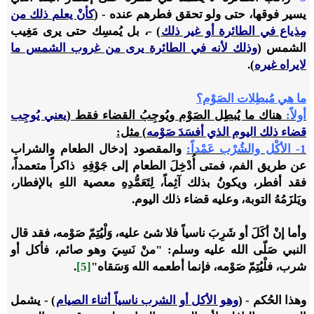
يسير فوقها، حتى ولو تحقق فطرهم عنده - (
كأنْ يعلم ذلك من
مِذياع في الطائرة أو غير ذلك
) -، بل يُمسِك حتى يرى مَغِيب
الشمس (
وذلك لأنه في الطائرة يرى من غروب الشمس ما
لايراه غيره
).
ما هي مُبطِلات الصَوْم؟
أولاً:
هناك ما يُبطِل الصَوْم ويُوجِبُ القضاء فقط (
يعني يُوجِب
قضاء ذلك اليوم الذي أفسَدَ صَوْمه
) مثل:
1- الأكْل والشُرْب عَمْداً:
والمقصود إدخال الطعام والشراب
عن طريق الفم، فمتى أُدْخِلَ الطعام إلى جَوْفِهِ ذاكراً متعمداً،
فقد أفطر، ويكونُ بذلك آثِماً، لِتَعَمُّدِهِ معصية اللهِ بالإفطار،
ويَلزَمُهُ التوبة، وعليه قضاء ذلك اليوم.
وأما إنْ أكَلَ أو شَرِبَ ناسياً فلا شئ عليه، وَلْيُتِمّ صَوْمه، فقد قال
النبي صَلّى الله عليه وسلم: "منْ نَسِيَ وهو صائم، فأكل أو
شرب، فلْيُتِمّ صَوْمه، فإنما أطعمه الله وَسَقاه"
[5]
.
وهذا الحُكم - (
وهو الأكل أو الشرب ناسياً أثناء الصيام
) - يشمل