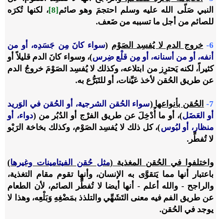
النبي صَلّى الله عليه وسلم احتجمَ وهو صائم
[8]
، لكنها تُكرَه
للصائم من أجل ما تسببه من ضَعف.
6-
خروج الدم لا يُفسِد الصَوْم
(
سواء كانَ مِن جَسَدِه، أو من
أنفه، أو من أسنانه، أو مِن قلْع ضِرس
)، وسواء كانَ الدم قليلاً أو
كثيراً، لكنه يَحترِز من ابتلاعه، وكذلك لا يُفسِد الصَوْمَ خروجُ الدم
عن طريق الحُقن لأخذ عَيِّنات، أو للتَبَرُّع به.
7-
الحُقن بأنواعها
(
سواء الحُقن الشرجية، أو الحُقن في الوَريد
أو العَضَل
)، أو ما أُدْخِلَ عن طريق الفرْج أو الدُبُر من (
دواء، أو
منظار، أو لبُوس
)، كل ذلك لا يُفسِد الصَوْم، وكذلك بخاخة الرَبْو
لا تُفطِّر.
واختلفوا في الحُقن المغذية (
مثل حُقن الفيتامينات وغيرها
)
باعتبار أنها مما يَتقوَّى به الإنسان، وأنها تقوم مقام التغذية،
والراجح - والله أعلم - أنها أيضا لا تُفطِّر الصائم، لأن الطعام
عن طريق الفم فيه معنى التَشَهِّي والتلذذ بمَضْغِهِ وَبَلْعِه، وهذا لا
يوجد في الحُقن.