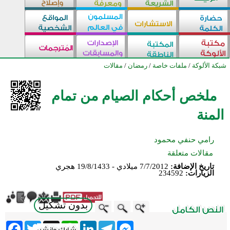
شبكة الألوكة
/
ملفات خاصة
/
رمضان
/
مقالات
ملخص أحكام الصيام من تمام
المنة
رامي حنفي محمود
مقالات متعلقة
تاريخ الإضافة:
7/7/2012 ميلادي - 19/8/1433 هجري
الزيارات:
234592
بدون تشكيل
ebook
Twitter
WhatsApp
X
LinkedIn
Telegram
Messenger