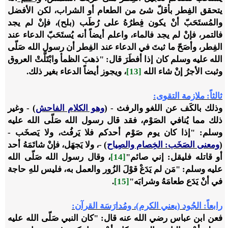
يتحقق الفِطر بأقلّ شئ من الطعام أو الشراب، لكن الأفضل
والمُستَحَبّ أنْ يكون فِطرُهُ على رُطَب (بلح)، فإنْ لم يجد
فالتمر، فإنْ لم يجد فالماء، واعلم أيضاً أنه يُستَحَبّ الدعاء عند
الفِطر، وأصَحّ ما ثبتَ في الدعاء عند الفِطر أن رسول الله صَلّى
الله عليه وسلم كان إذا أفطَرَ قال: "ذهبَ الظمأ وابْتَلَّتْ العروق
وثبت الأجرُ إنْ شاء الله
[13]
، ويجوز أيضاً الدعاء بغير ذلك.
ثالثاً: ملازمة التقوى:
وذلك بالكَف عن اللغو والرفث - (
وهو الكلام الفاحش
) - وغير
ذلك مما يُنافي الصَوْم، فقد قال رسول الله صَلّى الله عليه
وسلم: "إذا كان يوم صَوْم أحدكم فلا يَرفُث، ولا يَصخَب -
(
ومعنى الصَخَب: الخِصام والصِياح
) -، ولا يَجهَل، فإنْ شاتَمَهُ أحد
أو قاتله فليقل: إني صائم"
[14]
، وقال رسول الله صَلّى الله
عليه وسلم: "مَن لم يَدَعْ قوْلَ الزُور والعمل به، فليس للهِ حاجة
في أنْ يَدَع طعامَهُ وشرابَه"
[15]
.
رابعاً: الجُود (يعني الكرم)، ومُدارَسَة القرآن:
فعن ابن عباس رضي الله عنه قال: "كان النبي صَلّى الله عليه