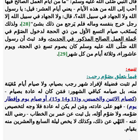
قال النبي صَلّى الله عليه وسلم: "ما من أيام العمل الصالح فيها
أحب إلى الله من هذه الأيام - يعني أيام العشر: قيل: يا رسول
الله ولا الجهاد في سبيل الله؟، قال: ولا الجهاد في سبيل الله إلا
رجل خرج بنفسه وماله فلم يَرجع من ذلك بشئ"
[28]
، ولذلك
يُستَحَب صيام التسع الأوَل من ذي الحجة لدخول الصَوْم في
جُملة العمل الصالح المذكور في الحديث
، وقد ثبتَ أن رسول
الله صَلّى الله عليه وسلم كان يصوم تسع ذي الحجة، ويوم
عاشوراء، وثلاثة أيام من كل شهر
[29]
.
تنبيه:
فيما يتعلق بصَوْم رجب:
لم تثبت فضيلة لإفراد شهر رجب بصيام، ولا صيام أيام مُعَيَنة
منه، بل صيامه كباقي الشهور: فمَن كان له عادة بصيام -
(
كصيام الاثنين والخميس، و(13 و14 و15)، أو صيام يوم وإفطار
يوم
) - فهو على عادته، ومَن لم يكن له عادة فلا وجه لتخصيص
صَوْمه، ولا صَوْم أوّله، بل ثبت عن عمر بن الخطاب - رضي الله
عنه - النَهْي عن ذلك، وكذلك لا يخص ليلة السابع والعشرين منه
بقيام.