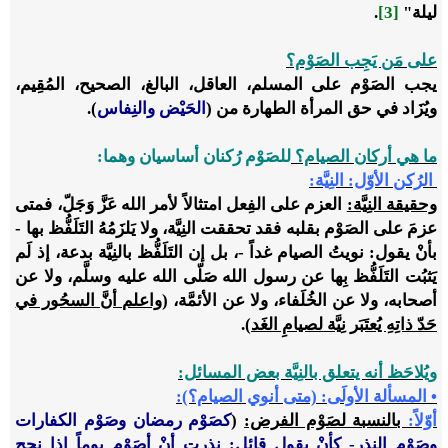
ليلة"
[3]
.
على مَن يَجِب الصَوْم؟
يجب الصَوْم على المسلم، العاقل، البالغ، الصحيح، المُقِيم،
ويُزَاد في حق المرأة الطهارة من (
الحَيْض والنِفاس
).
ما هي أركان الصيام؟
للصَوْم رُكنان أساسيان وهما:
الرُكن الأوّل: النِيَّة:
وحقيقة النِيَّة:
العزم على الفِعل امتثالاً لأمر الله عَزَّ وَجَلّ، فمتى
عزمَ على الصَوْم بقلبه فقد تحققت النِيَّة، ولا يَلزَمُهُ التَلَفُّظ بها -
بأنْ يقول: نويتُ الصيام غداً -، بل إن التَلَفُّظ بالنِيَّة بدعة، إذ لَم
يَثبُت التَلَفُّظ بِها عن رسول الله صَلّى الله عليه وسلَّم، ولا عن
أصحابه، ولا عن الخُلَفاء، ولا عن الأئمَّة، (
واعلم أنَّ السحُور في
حَدّ ذاتِهِ يُعتَبَر نِيَّة لصيامِ الغَد
).
ويُلاحَظ أنه يتعلق بالنِيَّة بعض المسائل:
• المسألة الأولَى: (متى أنوي الصيام؟):
أوّلاً:
بالنسبة لصَوْم الفرض:
(
كصَوْم رمضان وصَوْم الكفارات
وصَوْم النذر-
كأنْ يقول قائل: نذرت أنْ أصَوْم يوماً إذا نجح