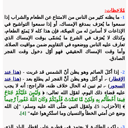
مُلاحَظات:
1-
ما يظنه كثير من الناس من الامتناع عن الطعام والشراب إذا
سمعوا ما يُعرَف بمدفع الإمساك، أو إذا سمعوا التواشيح في
الإذاعات لا أساسَ له من الصِحّة، فإن هذا كله لا يَمنَع الطعام،
وكذلك لا يُعرَف في الشرع ما يُسَمّى بوقت الإمساك الذي
تعارف عليه الناس ووضعوه في التقاويم ضمن مواقيت الصلاة،
وأما وقت الإمساك الحقيقي فهو أوّل دخول وقت الفجر
الصادق.
2-
إذا أكلَ الصائم وهو يظن أنّ الشمس قد غربت - (
هذا عند
الإفطار
) -، أو أكل وهو يظن أنَّ الفجر لم يطلع بعد - (
هذا عند
السحور
)
-، ثم تبين له الحال خلاف ظنه، فالراجح: أنه لا يجب
عليه قضاء ذلك اليوم، لقوْل الله تعالى: ﴿
وَلَيْسَ عَلَيْكُمْ جُنَاحٌ
فِيمَا أَخْطَأْتُم بِهِ وَلَكِنْ مَّا تَعَمَّدَتْ قُلُوبُكُمْ وَكَانَ اللَّهُ غَفُوراً رَّحِيماً
﴾ [الأحزاب: 5]، ولقوْل النبي صَلّى الله عليه وسلم: "إن الله
وضع عن أمتي الخطأ والنسيان وما استُكرِهوا عليه"
[4]
.
3-
راكب الطائرة لا يعتمد في فطره على إفطار البلد الذي