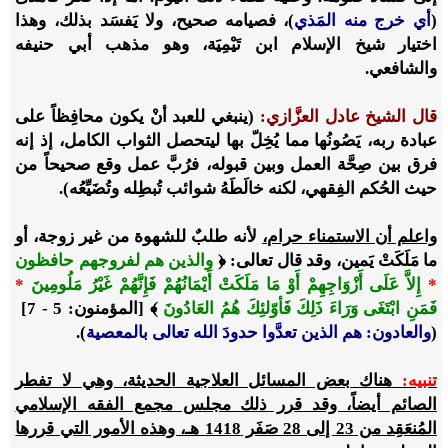
(
أي خرج منه المَذي
)، فصيامه صحيح، ولا يَفسَد بذلك، وهذا
اختيار شيخ الإسلام ابن تَيْمِيَة، وهو مذهب أبي حنيفه
والشافعي.
قال الشيخ عادل العزَّازي:
(ينبغي للعبد أنْ يكون محافِظاً على
عبادة ربه، يَصُونُها مما يُخِلّ بها ليتحصل الثواب الكامل، إذ إنه
فرق بين صِحَّة العمل وبين قبوله، فرُبَّ عمل وقع صحيحاً من
حيث الحُكم الفِقهي، لكنه خالَطَهُ شوائب تُبطِله وتُضَيِّعُه).
واعلم أن الاستمناء حرام،
لأنه طلبٌ للشهوة من غير زوجة، أو
ما مَلَكَتْ يَمين، وقد قال تعالى: ﴿
والذين هم لفروجهم حافظون
*
إِلاَّ عَلَى أَزْوَاجِهِمْ أَوْ مَا مَلَكَتْ أَيْمَانُهُمْ فَإِنَّهُمْ غَيْرُ مَلُومِينَ
*
فَمَنِ ابْتَغَى وَرَاءَ ذَلِكَ فَأوّلئِكَ هُمُ العَادُونَ
﴾ [المؤمنون: 5 - 7]
(
والعادون: هم الذين تعدَّوا حدودَ الله تعالى بالمعصية
).
تنبيه:
هناك بعض المسائل العلاجية الحديثة، وهي لا تفطر
الصائم أيضاً، وقد قرر ذلك مجلس مجمع الفقه الإسلامي
المُنعَقِد من 23 إلى 28 صَفَر 1418 هـ، وهذه الأمور التي قررها