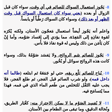
8-
يَجُوز استعمال السواك للصائم في أي وقت،
سواء كان قبل
الزوال أو بعده
(
يعني سواء كان استعمال السواك قبل وقت
الظهر أو بعد ذلك
)
، وسواء كان السواك رَطْباً أو يابساً.
واعلم أنه يَجُوز أيضاً استعمال مَعجُون الأسنان، ولكنه يُكرَه
لقوة نفاذِهِ إلى المَعِدَة، مما يؤدي إلى إفساد صَوْمه، وأما إنْ
كان يَأمَن من ذلك وليس له قوة نفاذ فلا بأس.
9-
يَجُوز للصائم شم الروائح،
ولا يَفسَد صَوْمُهُ بذلك، وسواء
كانت هذه الروائح سوائل أو بُخُور.
10-
يُباح للصائم بَلْع ريقِه،
حتي لو جَمَعَهُ ثم ابتلعه (
طالما أنه
داخل فمه
)، ولو شرب الصائم قبل الفجر، ثم طلع الفجر، فلا
يجب عليه التَفْل للتخلص من طَعم الماء الذي في فمه، فهذا
مما يُتسامَح فيه.
11-
لا يُفسِد الصَوْم ما لا يمكن الاحتراز منه:
كغُبَار الطريق،
ونُخالة الدقيق، وما تبقى من الطعام بين الأسنان.