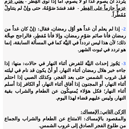
يتردد أنْ يصوم غداً أو لا يصوم، أما إذا نوى الفِطر -
يعني عزم
عزماً جازماً على الفِطر
- فقد فسَدَ صَوْمُهُ، حتى وإنْ لم يتناولْ
مُفَطِّراً.
2-
إذا لم يعلم أن غداً هو أوّل رمضان، فقال: (إنْ كان غداً من
رمضان فأنا صائم صَوْم رمضان، وإلا فأنا مُفطِر، فالراجح صِحَّة
ذلك؛ لأن هذا ليس تردداً في النِيَّة كما في المسألة السابقة، إنما
هو تردد في ثبوت الشهر.
3-
يَجُوز إحداث النِيَّة للفرض أثناء النهار في حالات: منها: إذا
جاءه خبر هلال رمضان أثناء النهار، أو أنْ يكون قد نام في ليلته
قبل غروب الشمس حتى بعد الفجر، وكذلك الصبي إذا احتلم
أثناء النهار، أو المجنون إذا أفاق أثناء النهار، أو الكافر إذا أسلم
أثناء النهار؛ فكل هؤلاء يُمسِكُون عن الطعام والشراب بقية
النهار، وليس عليهم قضاء لهذا اليوم.
الرُكن الثاني: الإمساك:
والمقصود بالإمساك: الامتناع عن الطعام والشراب والجماع
من طلوع الفجر الصادق إلى غروب الشمس.