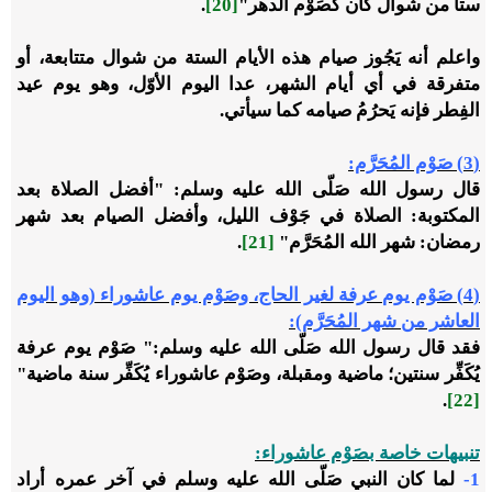
ستاً من شوال كان كصَوْم الدهر"
[20]
.
واعلم أنه يَجُوز صيام هذه الأيام الستة من شوال متتابعة، أو
متفرقة في أي أيام الشهر، عدا اليوم الأوّل، وهو يوم عيد
الفِطر فإنه يَحرُمُ صيامه كما سيأتي.
(3) صَوْم المُحَرَّم:
قال رسول الله صَلّى الله عليه وسلم: "أفضل الصلاة بعد
المكتوبة: الصلاة في جَوْف الليل، وأفضل الصيام بعد شهر
رمضان: شهر الله المُحَرَّم"
[21]
.
(4) صَوْم يوم عرفة لغير الحاج، وصَوْم يوم عاشوراء (وهو اليوم
العاشر من شهر المُحَرَّم):
فقد قال رسول الله صَلّى الله عليه وسلم:" صَوْم يوم عرفة
يُكَفِّر سنتين؛ ماضية ومقبلة، وصَوْم عاشوراء يُكَفِّر سنة ماضية"
.
[22]
تنبيهات خاصة بصَوْم عاشوراء:
1-
لما كان النبي صَلّى الله عليه وسلم في آخر عمره أراد