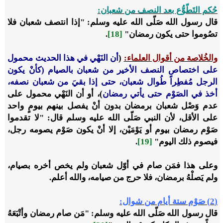
حُكم التَطّوُّع بعد النصف من شعبان:
قال رسول الله صَلّى الله عليه وسلم: "إذا انتصف شعبان فلا
تصُوموا حتى يكون رمضان"
[18]
.
والخُلاصة من أقوال العلماء:
(
أن النَهْي في هذا الحديث محمول
على اختصاص النصف الأخير من شعبان بالصيام (كأنْ يكون
الرجل مُفطِراً طُوال شعبان، حتى إذا بقيَ من شعبان نصفه،
أخذ في الصَوْم حتى يأتي رمضان
)، أو أن النَهْي محمول على
عدم وَصْل شعبان برمضان بدون أنْ يفصل بينهم بيومٍ واحد
على الأقل، لأن النبي صَلّى الله عليه وسلم قال: "لا تقدموا
صَوْم رمضان بيوم أو يَوْمَيْن، إلا أنْ يكون صَوْم يصومه رجل،
فيصوم ذلك اليوم"
[19]
.
وعلى هذا فمَن صام في أوّل شعبان ولم يخص أخره بصيام،
ولم يَصلْهُ برمضان، فلا حرج من صيامه، والله أعلم.
(2) صَوْم ستة أيام من شوال:
قال رسول الله صَلّى الله عليه وسلم: "مَن صام رمضان وأتْبَعَهُ