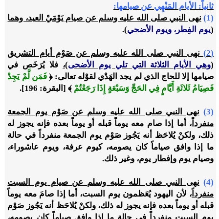
ثانياً: الأيام المَنْهِي عن صيامها:
(1)
نهى النبي صلى الله عليه وسلم عن صيام يَوْمَيْ العيد، وهما
(
يوم الفِطر، ويوم الأضحي
).
(2)
نهى النبي صلى الله عليه وسلم عن صَوْم أيام التشريق
(
وهي الأيام الثلاثة التي تلي يوم الأضحى
)،
فلا يُرَخَص في
صيامها إلا للحاج الذي لم يجد الهَدْي لقوْله تعالى: ﴿
فَ
مَن لَّمْ يَجِدْ
فَصِيَامُ ثَلاثَةِ أَيَّامٍ فِي الحَجِّ وَسَبْعَةٍ إِذَا رَجَعْتُمْ
﴾ [البقرة: 196].
(3)
نهى النبي صلى الله عليه وسلم عن صَوْم يوم الجمعة
منفرداً
، أما إذا صام معه يوماً قبله أو يوماً بعده فإنه يجوز له
ذلك، ولكنْ يُلاحَظ أنه يَجُوز صَوْم يوم الجمعة منفرداً في حالة
ما إذا وافق صياماً كان يصومه، كيوم عرفة، ويوم عاشوراء،
وصيام يوم وإفطار يوم، وغير ذلك.
(4)
نهى النبي صلى الله عليه وسلم عن صيام يوم السبت
منفرداً
، لأن اليهود يُعَظمون يوم السبت، أما إذا صامَ معه يوماً
قبله أو يوماً بعده فإنه يجوز له ذلك، ولكنْ يُلاحَظ أنه يَجُوز صَوْم
يوم السبت منفرداً في حالة ما إذا وافق صياماً كان يصومه،