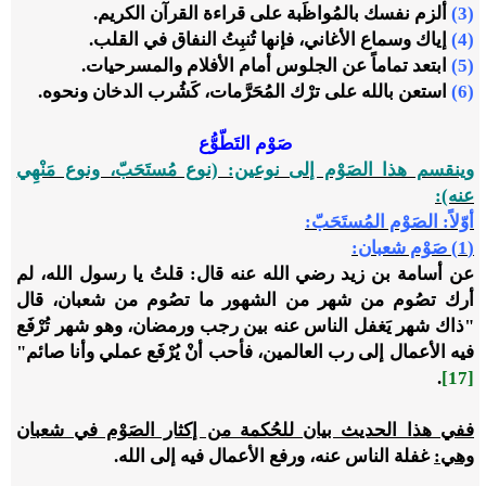
(3)
ألزم نفسك بالمُواظَبة على قراءة القرآن الكريم.
(4)
إياك وسماع الأغاني، فإنها تُنبِتُ النفاق في القلب.
(5)
ابتعد تماماً عن الجلوس أمام الأفلام والمسرحيات.
(6)
استعن بالله على ترْك المُحَرَّمات، كَشُرب الدخان ونحوه.
صَوْم التَطّوُّع
وينقسم هذا الصَوْم إلى نوعين: (نوع مُستَحَبّ، ونوع مَنْهِي
عنه):
أوّلاً: الصَوْم المُستَحَبّ:
(1) صَوْم شعبان:
عن أسامة بن زيد رضي الله عنه قال: قلتُ يا رسول الله، لم
أرك تصُوم من شهر من الشهور ما تصُوم من شعبان، قال
"ذاك شهر يَغفل الناس عنه بين رجب ورمضان، وهو شهر تُرْفَع
فيه الأعمال إلى رب العالمين، فأحب أنْ يُرْفَع عملي وأنا صائم"
.
[17]
ففي هذا الحديث بيان للحُكمة من إكثار الصَوْم في شعبان
وهي:
غفلة الناس عنه، ورفع الأعمال فيه إلى الله.