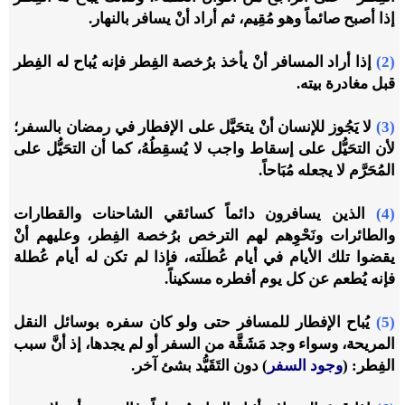
إذا أصبح صائماً وهو مُقِيم، ثم أراد أنْ يسافر بالنهار.
(2)
إذا أراد المسافر أنْ يأخذ برُخصة الفِطر فإنه يُباح له الفِطر
قبل مغادرة بيته.
(3)
لا يَجُوز للإنسان أنْ يتحَيَّل على الإفطار في رمضان بالسفر؛
لأن التحَيُّل على إسقاط واجب لا يُسقِطُهُ، كما أن التحَيُّل على
المُحَرَّم لا يجعله مُبَاحاً.
(4)
الذين يسافرون دائماً كسائقي الشاحنات والقطارات
والطائرات ونَحْوِهم لهم الترخص برُخصة الفِطر، وعليهم أنْ
يقضوا تلك الأيام في أيام عُطلَته، فإذا لم تكن له أيام عُطلة
فإنه يُطعم عن كل يوم أفطره مسكيناً.
(5)
يُباح الإفطار للمسافر حتى ولو كان سفره بوسائل النقل
المريحة، وسواء وجد مَشَقَّة من السفر أو لم يجدها، إذ أنَّ سبب
الفِطر: (
وجود السفر
) دون التَقَيُّد بشئ آخر.