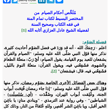
مُلَخَّص أحكام الصيام من
المختصر البسيط لكتاب تمام المنة
في فقه الكتاب وصحيح السنة
لفضيلة الشيخ عادل العزازي أثابه الله
[1]
فضيلة الصَوْم:
اعلم - رَحِمَكَ الله - أنه قد وَرَدَ في فضل الصَوْم أحاديث كثيرة،
نذكر منها قوْل النبي صَلّى الله عليه وسلم: "الصيام والقرآن
يشفعان للعبد يوم القيامة، يقول الصيام: أيْ رَبّ: منعتُهُ الطعامَ
والشهوة، فشَفِعْني فيه، ويقول القرآن: منعتُهُ النومَ بالليل،
فشَفِعْني فيه، قال: فيشفعان"
[2]
.
وهناك بعض الفضائل الأخرى الخاصة بصَوْم رمضان،
نذكر منها
قوْل النبي صَلّى الله عليه وسلم: "إذا جاء رمضان فُتِحَت أبواب
الجنة، وغُلِقت أبواب النِيران، وصُفِّدَت - (
أي: سُلسِلَت
) -
الشياطين" - وفي رواية عند الترمذي - "وينادي منادٍ: يا باغِيَ
الخير أقبل، ويا باغِيَ الشر أقصِر، وللهِ عُتَقاءٌ من النار، وذلك كل