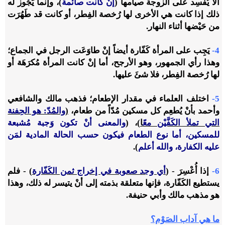
ألا يُفسِد على الزوجة صيامها (
إنْ كانت صائمة
)، وإنما يَجُوز له
ذلك إذا كانت هي الأخرى لها رُخصة الفِطر، أو كانت قد طَهُرَت
من حَيْضها أثناء النهار.
4-
يَجِب على المرأة كَفّارة أيضاً إنْ طاوَعَت الرجل في الجماع؛
وهذا رأي الجمهور، وهو الأرجح، أما إنْ كانت المرأة مُكرَهَة أو
لها رُخصة الفِطر، فلا شئَ عليها.
5-
اختلف العلماء في مقدار الإطعام؛ فذهب مالك والشافعي
وأحمد بأنْ يُطعِم كل مسكين مُدّاً من طعام،
(
والمُدّ: هو الحِفنة
التي تملأ الكَفَّيْن مع
ًا
)، (
والمعنى أنْ تكون وَجبة مُشبعة
للمسكين، أما نوع الطعام فيكون حسب الحالة المادية لمَن
عليه الكفارة، والله أعلم
).
6-
إذا أُعْسِرَ - (
أي وجد صعوبة في إخراج ثمن الكَفّارة
) - فلم
يستطيع الكَفّارة، فإنها متعلقة بذمته إلى أنْ يتيسر له ذلك، وهذا
هو مذهب مالك وأبي حنيفة.
ما هي آداب الصَوْم؟