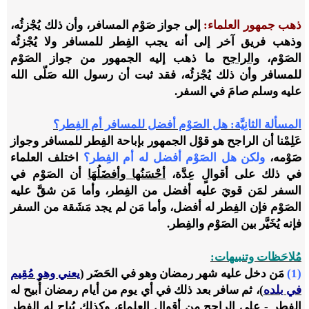
ذهب جمهور العلماء:
إلى جواز صَوْم المسافر، وأن ذلك يُجْزئُه،
وذهب فريق آخر إلى أنه يجب الفِطر للمسافر ولا يُجْزئُه
الصَوْم،
والراجح
ما ذهب إليه الجمهور من جواز الصَوْم
للمسافر وأن ذلك يُجْزئُه، فقد ثبت أن رسول الله صَلّى الله
عليه وسلم صامَ في السفر.
المسألة الثانِيَّة: هل الصَوْم أفضل للمسافر أم الفِطر؟
عَلِمْنا أن الراجح هو قوْل الجمهور بإباحة الفِطر للمسافر وجواز
صَوْمه،
ولكن هل الصَوْم أفضل له أم الفِطر؟
اختلف العلماء
في ذلك على أقوالٍ عِدَّة،
أحْسَنُها وأفضَلُهَا
أن الصَوْم في
السفر لمَن قويَ عليه أفضل من الفِطر، وأما مَن شقَّ عليه
الصَوْم فإن الفِطر له أفضل، وأما مَن لم يجد مَشَقة من السفر
فإنه يُخَيَّر بين الصَوْم والفِطر.
مُلاحَظات وتنبيهات:
(1)
مَن دخل عليه شهر رمضان وهو في الحَضَر (
يعني وهو مُقِيم
في بلده
)، ثم سافر بعد ذلك في أي يوم من أيام رمضان أُبيح له
الفِطر - على الراجح من أقوال العلماء، وكذلك يُباح له الفِطر