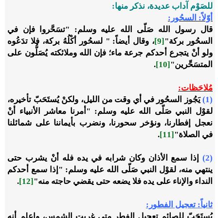
للصَوْم آداب عديدة، نذكر منها:
أوّلاً: السحُور:
قال رسول الله صَلّى الله عليه وسلم: "تسَحَّروا فإن في
السحُور بركة"
[9]
، وقال أيضاً: " لسحُور أكْلُهُ بركة، فلا تدَعُوه
ولو أنْ يتجرع أحدكم جرعة ماء؛ فإن الله وملائكته يُصَلُّون على
المتسَحِّرين"
[10]
.
مُلاحَظات:
(1)
يَجُوز السحُور في أي وقت من الليل، ولكنْ يُستَحَبّ تأخيره،
لقوْل النبي صَلّى الله عليه وسلم: "أمرنا معاشر الأنبياء أنْ
نعجل إفطارنا، ونؤخر سحورنا، ونضرب بأيماننا على شمائلنا
في الصلاة"
[11]
.
(2)
إذا سمع الأذان وكان شرابه في يده فله أنْ يشرب حتى
ينتهي منه، لقوْل النبي صَلّى الله عليه وسلم: "إذا سمع أحدكم
النداء والإناء على يده فلا يضعه حتى يقضي حاجته منه"
[12]
.
ثانياً: تعجيل الفطور:
يُستَحَبّ للصائم تعجيل الفِطر متى غربت الشمس،
واعلم
أنه