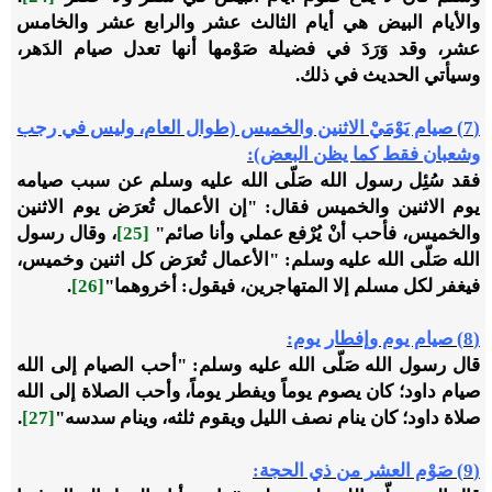
والأيام البيض هي أيام الثالث عشر والرابع عشر والخامس
عشر، وقد وَرَدَ في فضيلة صَوْمها أنها تعدل صيام الدَهر،
وسيأتي الحديث في ذلك.
(7) صيام يَوْمَيْ الاثنين والخميس (طوال العام، وليس في رجب
وشعبان فقط كما يظن البعض):
فقد سُئِل رسول الله صَلّى الله عليه وسلم عن سبب صيامه
يوم الاثنين والخميس فقال: "إن الأعمال تُعرَض يوم الاثنين
والخميس، فأحب أنْ يُرْفع عملي وأنا صائم"
[25]
، وقال رسول
الله صَلّى الله عليه وسلم: "الأعمال تُعرَض كل اثنين وخميس،
فيغفر لكل مسلم إلا المتهاجرين، فيقول: أخروهما"
[26]
.
(8) صيام يوم وإفطار يوم:
قال رسول الله صَلّى الله عليه وسلم: "أحب الصيام إلى الله
صيام داود؛ كان يصوم يوماً ويفطر يوماً، وأحب الصلاة إلى الله
صلاة داود؛ كان ينام نصف الليل ويقوم ثلثه، وينام سدسه"
[27]
.
(9) صَوْم العشر من ذي الحجة: