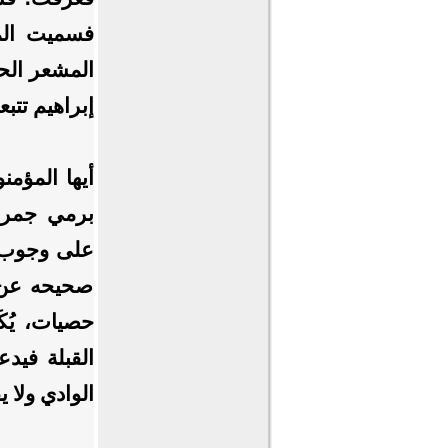
فسميت المز
المشعر الحر
إبراهيم تتب
أيها المؤمن
برمي جمرات
على وجوب رم
صحيحه عن ا
حصيات، يُكَ
القبلة فيد
الوادي ولا 