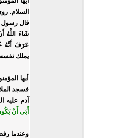
أيها المؤمن
السلام. رو
قال رسول الله 
شَاءَ اللَّهُ أَ
عَرَفَ أَنَّه
يملك نفسه 
أيها المؤمن
فسجد الملائ
آدم عليه ال
أَبَى أَنْ يَكُو
وعندما رفض 