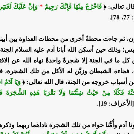
ال تعالى: ﴿
فَاخْرُجْ مِنْهَا فَإِنَّكَ رَجِيمٌ
*
وَإِنَّ عَلَيْكَ لَعْنَتِ
7].
ون، ثم جاءت محطةٌ أخرى من محطات العداوة بين أبينا 
يس؛ وذلك حين أسكن الله أبانا آدم عليه السلام الجنة، 
كل ما في الجنة إلا شجرةً واحدةً نهاه الله عن الاقت
، فجاءه الشيطان وزيَّن له الأكل من تلك الشجرة، فأ
 أسباب خروجه من الجنة، قال الله تعالى: ﴿
وَيَا آدَمُ 
نَّةَ فَكُلَا مِنْ حَيْثُ شِئْتُمَا وَلَا تَقْرَبَا هَذِهِ الشَّجَرَةَ فَ
الأعراف: 19].
نا آدم وأُمُّنا حواء من تلك الشجرة ناداهما ربهما وذكره