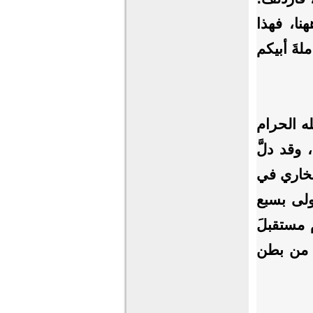
نا، فهذا
لةَ أبيكم
ه الحرام
قد دلَّ
بخاري في
لى بسبع
 مستقبلَ
 من بطن