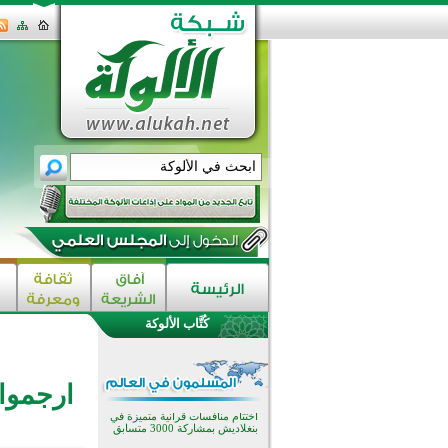
اختتام الدورة التاسعة لمسابقة حفظ
وتلاوة القرآن الكريم في أزناكاييف
تيسليتش تختتم برنامجا تعليميا لتعزيز
القيم وبناء الشخصية للشباب
كُتَّاب الألوكة
المسلمين
اختتام منافسات قرآنية متميزة في
بنغلاديش بمشاركة 3000 متسابق
أكثر من 400 طالب يشاركون في
ارجموا
مسابقة المعلومات الإسلامية
بأستراليا
افتتاح تاريخي لأول مسجد في بلييفليا
بالجبل الأسود منذ أكثر من قرن