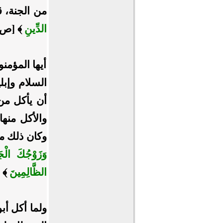
من الجنة، ق
الدِّينِ
﴾ [ص: 77، 8
أيها المؤمن
السلام وإبل
أن يأكل من 
والأكل منها
وكان ذلك من
وَزَوْجُكَ الْجَ
الظَّالِمِينَ
﴾ [
ولما أكل أبو