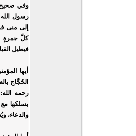
وفي صحيح م
رسول الله 
إلى منى فم
كلَّ جمرةٍ 
فيطيل القيا
أيها المؤمنو
الحُجَّاج با
رحمه الله:
يسلكها مع ع
والدعاء، ويُ