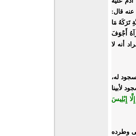
 آدم عليه
عنه قال:
َرَكَهُ مَا
َآهُ أَجْوَفَ
راد أنه لا
لسجود له،
ود لأبينا
ِلَّا إِبْلِيسَ
لى وطرده