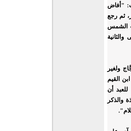
ت: "أفاض
، ثم رجع
لت الشمس
والثانية
َاج ولغير
ابن القيم
للعبد أن
ة والذكر
لام".