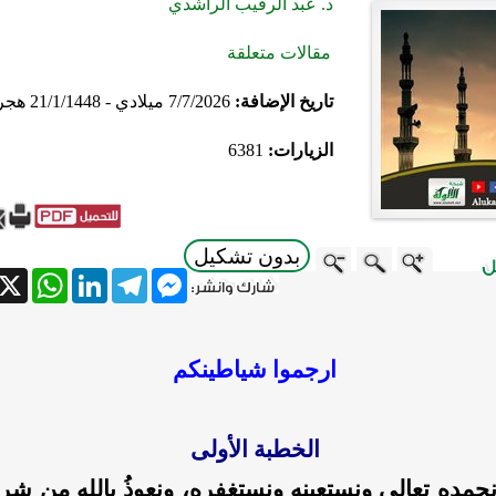
د. عبد الرقيب الراشدي
مقالات متعلقة
تاريخ الإضافة:
7/7/2026 ميلادي - 21/1/1448 هجري
الزيارات:
6381
بدون تشكيل
atsApp
X
LinkedIn
Telegram
Messenger
ارجموا شياطينكم
الخطبة الأولى
، نحمده تعالى ونستعينه ونستغفره، ونعوذُ باللهِ من شر