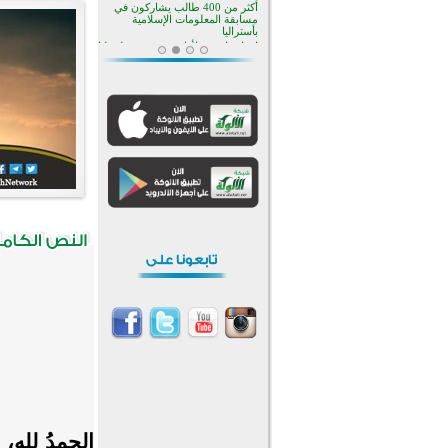
منطقة ريبوفسي تحتفل بميلاد
مسجد جديد في أجواء إيمانية مميزة
أكبر مشروع إسلامي في ريف
أستراليا يفتتح أبوابه بعد سنوات من
العمل والعطاء
القرآن والتربية في صدارة البرامج
الصيفية للمسلمين في بينزا
وساراتوف وموردوفيا هذا العام
اختتام الدورة التاسعة لمسابقة حفظ
وتلاوة القرآن الكريم في أزناكاييف
تيسليتش تختتم برنامجا تعليميا لتعزيز
القيم وبناء الشخصية للشباب
المسلمين
اختتام منافسات قرآنية متميزة في
بنغلاديش بمشاركة 3000 متسابق
أكثر من 400 طالب يشاركون في
مسابقة المعلومات الإسلامية
بأستراليا
الحمدُ للهِ