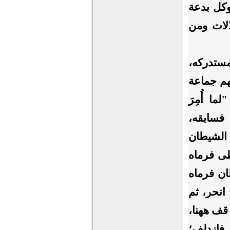
وكل بدعة
الات ومن
مستدركه،
هم جماعة
ا أُمِرَ
فسابقه،
 الشيطان
ى فرماه
ن فرماه
انحر، ثم
قف ههنا،
 فازدلف؛