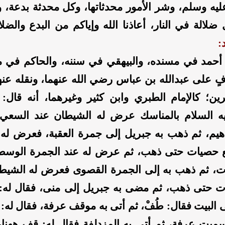
ليه وسلم، وشر الأمور محدثاتها، وكل محدثة بدعة، 
ضلالة في النار، أعاذنا الله وإياكم من البدع والضل
:
 أحمد في مسنده، والبيهقي في سننه، والحاكم في 
فٍ على عبدالله بن عباس رضي الله عنهما، ونقله عن
ين؛ كالإمام الطبري وابن كثير وغيرهما، أنه قال: "لم
يه السلام بالمناسك عرض له الشيطان عند السعي 
هيم، ثم ذهب به جبريل إلى جمرة العقبة، فعرض له
ع حصيات حتى ذهب، ثم عرض له عند الجمرة الوسط
، ثم ذهب به إلى الجمرة القصوى فعرض له الشيطا
 حتى ذهب، ثم مضى به جبريل إلى منى، فقال له: 
البيت فقال: طُفْ، ثم أتى به موقف عرفة، فقال له: 
يت عرفة، ثم أتى به المزدلفة فقال له: قف ههنا،