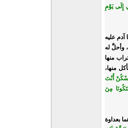
ي إِلَى يَوْمِ
آدم عليه
وأحلَّ له
راب منها
كل منها،
اسْكُنْ أَنْتَ
تَكُونَا مِنَ
ما بعداوة