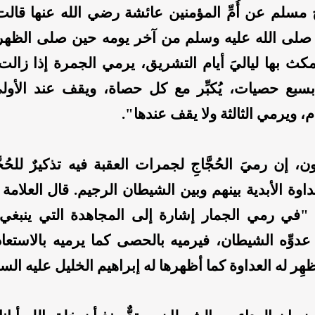
سلم عن أُمِّ المؤمنين عائشة رضي الله عنها قال
صلى الله عليه وسلم من آخر يومه حين صلى الظهر
كث بها لياليَ أيام التشريق، يرمي الجمرة إذا زا
بسبع حصيات، يُكبِّر مع كل حصاة، ويقف عند الأولى 
م، ويرمي الثالثة ولا يقف عندها".
ن، إن رميَ الحُجَّاجِ لجمرات العقبة فيه تذكيرٌ للحُجّ
لعداوة الأبدية بينهم وبين الشيطان الرجيم. قال العلامة 
 "في رمي الجمار إشارة إلى المجاهدة التي ينبغي 
دوِّه الشيطان، فيرميه بالحصى كما يرميه بالاستعاذ
ظهِر له العداوة كما أظهرها له إبراهيم الخليل عليه الس