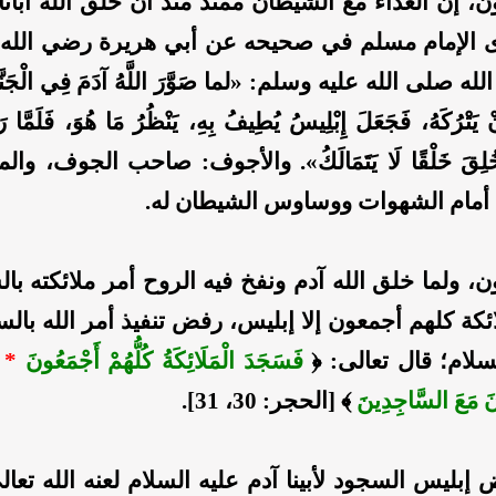
ون، إن العداء مع الشيطان ممتدٌّ منذ أن خلق الله أبانا
ى الإمام مسلم في صحيحه عن أبي هريرة رضي الله 
صلى الله عليه وسلم: «لما صَوَّرَ اللَّهُ آدَمَ فِي الْجَنَّةِ ت
نْ يَتْرُكَهُ، فَجَعَلَ إِبْلِيسُ يُطِيفُ بِهِ، يَنْظُرُ مَا هُوَ، فَلَمَّا ر
ُ خُلِقَ خَلْقًا لَا يَتَمَالَكُ». والأجوف: صاحب الجوف، والم
أمام الشهوات ووساوس الشيطان له.
ون، ولما خلق الله آدم ونفخ فيه الروح أمر ملائكته با
كة كلهم أجمعون إلا إبليس، رفض تنفيذ أمر الله بالسج
سلام؛ قال تعالى: ﴿
فَسَجَدَ الْمَلَائِكَةُ كُلُّهُمْ أَجْمَعُونَ
*
إ
نَ مَعَ السَّاجِدِينَ
﴾ [الحجر: 30، 31].
إبليس السجود لأبينا آدم عليه السلام لعنه الله تعا