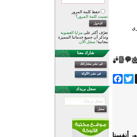
حفظ كلمة المرور
نسيت كلمة المرور؟
تعرّف أكثر على
مزايا العضوية
وتذكر أن جميع خدماتنا المميزة
مجانية!
سجل الآن
.
شارك معنا
في نشر مشاركتك
في نشر الألوكة
Facebook
Twitter
Wh
سجل بريدك
ور أنفسنا