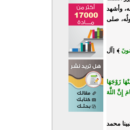
له، وأشهد
ولُه، صلى
مُونَ
﴾ [آل
ْهَا زَوْجَهَا
َ إِنَّ اللَّهَ
ينا محمد