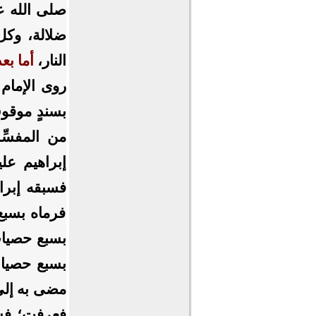
صلى الله ع
ضلالة، وكل 
النار،
أما بعد
روى الإمام
بسندٍ موقو
من المفسِّر
إبراهيم عل
فسبقه إبرا
فرماه بسب
بسبع حصيات
بسبع حصيات
مضى به إلى 
فعرفت؛ فسم