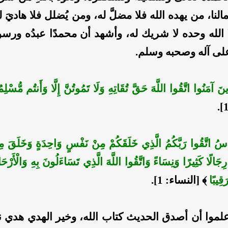
لنا، من يهده الله فلا مضلَّ له، ومن يُضلل فلا هاديَ 
لا الله وحده لا شريك له، وأشهد أن محمدًا عبدُه ورس
على آله وصحبه وسلم.
َذِينَ آمَنُوا اتَّقُوا اللَّهَ حَقَّ تُقَاتِهِ وَلَا تَمُوتُنَّ إِلَّا وَأَنتُم مُّسْلِ
لنَّاسُ اتَّقُوا رَبَّكُمُ الَّذِي خَلَقَكُمْ مِنْ نَفْسٍ وَاحِدَةٍ وَخَلَقَ مِن
رِجَالًا كَثِيرًا وَنِسَاءً وَاتَّقُوا اللَّهَ الَّذِي تَسَاءَلُونَ بِهِ وَالْأَرْحَام
َقِيبًا
﴾ [النساء: 1].
اعلموا أن أصدق الحديث كتاب الله، وخير الهدي هدي نب