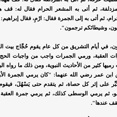
دلفة، ثم أتى به المشعر الحرام فقال له: قف هه
ام، ثم أتى به إلى الجمرة فقال: ارْمِ، فقال إبراهيم: م
عون، وشيطانَكم ترجمون".
ون، في أيام التشريق من كل عام يقوم حُجَّاج بيت الل
 العقبة، ورمي الجمرات واجب من واجبات الحج، و
يها كثير من الأحاديث النبوية، ومن ذلك ما رواه ال
بن عمر رضي الله عنهما: "كان يرمي الجمرة الأو
بِّر على إثر كل حصاة، ثم يتقدم حتى يَسْهُلَ، فيقوم
عو، ثم يرمي الوسطى كذلك، ثم يرمي جمرة العقبة
يقف عندها".