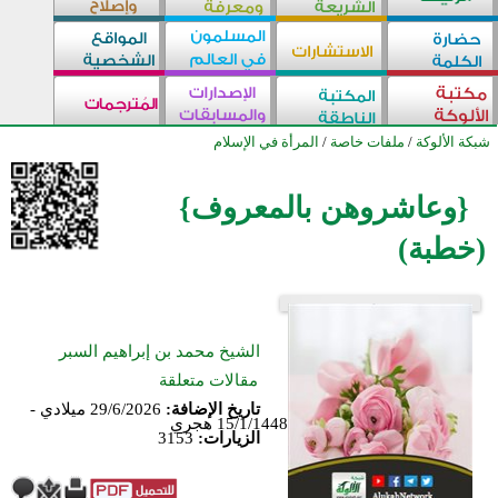
شبكة الألوكة
/
ملفات خاصة
/
المرأة في الإسلام
{وعاشروهن بالمعروف}
(خطبة)
الشيخ محمد بن إبراهيم السبر
مقالات متعلقة
تاريخ الإضافة:
29/6/2026 ميلادي -
15/1/1448 هجري
الزيارات:
3153