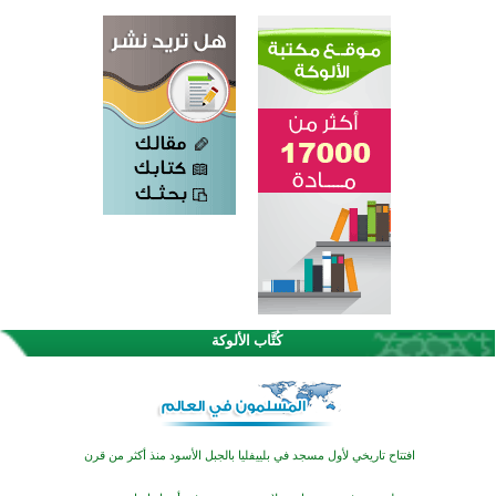
اختتام الدورة التاسعة لمسابقة حفظ وتلاوة القرآن الكريم في أزناكاييف
تيسليتش تختتم برنامجا تعليميا لتعزيز القيم وبناء الشخصية للشباب المسلمين
كُتَّاب الألوكة
اختتام منافسات قرآنية متميزة في بنغلاديش بمشاركة 3000 متسابق
أكثر من 400 طالب يشاركون في مسابقة المعلومات الإسلامية بأستراليا
افتتاح تاريخي لأول مسجد في بلييفليا بالجبل الأسود منذ أكثر من قرن
منطقة ريبوفسي تحتفل بميلاد مسجد جديد في أجواء إيمانية مميزة