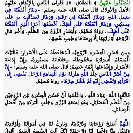
لِتُضَيِّقُوا عَلَيْهِنَّ
﴾
[الطلاق: 6]. فَأَولَى النَّاسِ بِالإِنْفَاقِ عَلَيْهِمُ
الأَهلُ وَالأَولادُ، قَالَ صلى الله عليه وسلم: «
دِينَارٌ أَنْفَقْتَهُ فِي
سَبِيلِ اللهِ، وَدِينَارٌ أَنْفَقْتَهُ فِي رَقَبَةٍ، وَدِينَارٌ تَصَدَّقْتَ بِهِ عَلَى
مِسكِينٍ، وَدِينَارٌ أَنْفَقْتَهُ عَلَى أَهلِكَ، أَعْظَمُهَا أَجْرًا الَّذِي أَنْفَقْتَهُ
عَلَى أَهلِكَ
». رَوَاهُ مُسْلِمٌ، وَلْيَحْذَرِ الزَّوْجُ مِنَ الظُّلْمِ، وَأَخْذِ مَالِ
الزَّوْجَةِ أَوْ رَاتِبِهَا إِلَّا بِرِضَاهَا وَطِيبِ نَفْسِهَا.
وَمِنْ حُسْنِ الْعِشْرَةِ الزَّوْجِيَّةِ الْمُحَافَظَةُ عَلَى الْأَسْرَارِ؛ فَالْبَيْتُ
الْمُسْلِمُ أَسْرَارُهُ مَحْفُوظَةٌ، وخِلافَاتَهُ مَستُورةٌ، وإِنَّ إِذَاعَةَ
الأَسْرَارِ وَإِشْاعَتَهَا إِثْمُهُ عَظِيمٌ؛ قَالَ صلى الله عليه وسلم: «
إِنَّ
مِنْ أَشَرِّ النَّاسِ عِنْدَ اللَّهِ مَنْزِلَةً يَوْمَ الْقِيَامَةِ الرَّجُلَ يُفْضِى إِلَى
امْرَأَتِهِ وَتُفْضِي إِلَيْهِ ثُمَّ يَنْشُرُ سِرَّهَا
» رواهُ مُسلِمٌ.
فَاتَّقُوا اللَّهَ -عِبَادَ اللَّهِ-، وَاعْلَمُوا أَنَّ حُسْنَ الْعِشْرَةِ بَيْنَ الزَّوْجَيْنِ
مِنْ أَعْظَمِ الْفَضَائِلِ، وَهُوَ لِسَعَةِ الرِّزْقِ وَجَلْبِ الْبَرَكَةِ مِنْ أَفْضَلِ
الْوَسَائِلِ.
اللَّهُمَّ
أَصْلِحْ زَوْجَاتِنَا وَذُرِّيَّاتِنَا، وَبَارِكْ لَنَا فِي أَمْوَالِنَا وَأَوْلَادِنَا،
وَتَقَبَّلْ مِنَّا وَاغْفِرْ لَنَا وَارْحَمْنَا؛ إِنَّكَ أَنْتَ السَّمِيعُ الْعَلِيمُ. أقُولُ