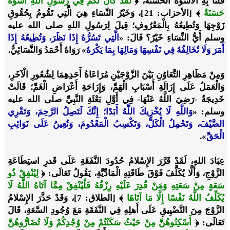
فَلَنَا بِهِ الْأُسْوَةُ الْحَسَنَةُ،
﴿
لَقَدْ كَانَ لَكُمْ فِي رَسُولِ اللَّهِ أُسْوَةٌ
حَسَنَةٌ
﴾
[الأحزاب: 21]، وَخَيْرُ النِّسَاءِ هِيَ الَّتِي تَقُومُ بِحُقُوقِ
زَوْجِهَا وَتُطِيعُهُ بِالْمَعْرُوفِ؛ قِيلَ لِرَسُولِ اللهِ صلى الله عليه
وسلم ‌أَيُّ ‌النِّسَاءِ ‌خَيْرٌ؟ قَالَ: «
الَّتِي تَسُرُّهُ إِذَا نَظَرَ، وَتُطِيعُهُ إِذَا
أَمَرَ وَلَا تُخَالِفُهُ فِي نَفْسِهَا وَمَالِهَا بِمَا يَكْرَهُ
» رَوَاهُ أَحْمَدُ وَالنَّسَائِيُّ.
وَمِنْ مَظَاهِرِ التَّعَاوُنِ بَيْنَ الزَّوْجَيْنِ مُرَاعَاةُ أَحَدِهِمَا لِشُعُورِ الْآخَرِ،
وَالْعَمَلُ عَلَى إِزَالَةِ أَسْبَابِ الْهَمِّ، وَإِزَاحَةِ أَعْرَاضِ الْغَمِّ؛ قَالَتْ
خَدِيجَةُ -رَضِيَ اللَّهُ عَنْهَا- فِي أَوَّلِ بَعْثَةِ النَّبِيِّ صلى الله عليه
وسلم: «
وَاللَّهِ لَا يُخْزِيكَ اللَّهُ أَبَدًا؛ إِنَّكَ لَتَصِلُ الرَّحِمَ، وَتَقْرِي
الضَّيْفَ، وَتَحْمِلُ الْكَلَّ، وَتَكْسِبُ الْمَعْدُومَ، وَتُعِينُ عَلَى نَوَائِبِ
الْحَقِّ
».
عِبَادَ اللهِ، لَقَدْ قَرَّرَ الإِسْلامُ حُدُودَ النَّفَقَةِ عَلَى قَدرِ استِطَاعَةِ
الزَّوْجِ، وَأَلَّا يُكَلَّفَ فَوْقَ طَاقَتِهِ الْمَادِّيَّةِ، يَقُولُ تَعَالَى:
﴿
لِيُنْفِقْ ذُو
سَعَةٍ مِنْ سَعَتِهِ وَمَنْ قُدِرَ عَلَيْهِ رِزْقُهُ فَلْيُنْفِقْ مِمَّا آتَاهُ اللَّهُ لَا
يُكَلِّفُ اللَّهُ نَفْسًا إِلَّا مَا آتَاهَا
﴾
[الطلاق: 7]، وَقَدْ حَذَّرَ الإِسْلامُ
الزَّوْجَ مِنَ التَّضْيِيقِ عَلَى أَهلِهِ فِي النَّفَقَةِ مَعَ وُجُودِ السَّعَةِ، قَالَ
تَعَالَى:
﴿
أَسْكِنُوهُنَّ مِنْ حَيْثُ سَكَنْتُمْ مِنْ وُجْدِكُمْ وَلَا تُضَارُّوهُنَّ