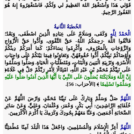
قَوْلي هَذَا وَأسْتغْفِرُ اللهَ العَظِيمَ لي وَلَكُمْ، فَاسْتغْفِرُوهُ إِنهُ هُوَ
الغَفُورُ الرَّحِيمُ.
الخُطبَةُ الثَّانيةُ
الْحَمْدُ لِلَّهِ
وَكَفَى، وَسَلَامٌ عَلَى عِبَادِهِ الَّذِينَ اصْطَفَى، وَبَعْدُ؛
فَاتَّقُوا اللَّهَ -رَحِمَكُمُ اللَّهُ- حَقَّ التَّقْوَى، وَأَدُّوا حَقَّ الْأَزْوَاجِ
وَالزَّوْجَاتِ بِالْمَعْرُوفِ، وَأَكْرِمُوا نِسَاءَكُمْ؛ كَمَا أَمَرَكُمْ دِينُكُمْ
وَأَوْصَاكُمْ نَبِيُّكُمْ، أَدُّوا حُقُوقَهُنَّ، وَتَعَاوَنُوا فِيمَا بَيْنَكُمْ عَلَى وَاجِبَاتِ
الْأُسْرَةِ، وَتَرْبِيَةِ الْبَنِينَ وَالْبَنَاتِ، وَمُتَطَلَّبَاتِ الْحَيَاةِ. وَصَلُّوا وَسَلِّمُوا
عَلَى نَبِيِّكُمْ مُحَمَّدِ بْنِ عَبْدِ اللَّهِ، امْتِثَالًا لِأَمْرِ رَبِّكُمْ جَلَّ فِي عُلَاهُ
﴿
إِنَّ اللَّهَ وَمَلَائِكَتَهُ يُصَلُّونَ عَلَى النَّبِيِّ يَا أَيُّهَا الَّذِينَ آمَنُوا صَلُّوا عَلَيْهِ
وَسَلِّمُوا تَسْلِيمًا
﴾
[الأحزاب: 56]
.
اللَّهُمَّ
صَلِّ وَسَلِّمْ وَبَارِكْ عَلَى نَبِيِّنَا مُحَمَّدٍ، وَارْضَ اللَّهُمَّ عَنْ
خُلَفَائِهِ الرَّاشِدِينَ: أَبِي بَكْرٍ، وَعُمَرَ، وَعُثْمَانَ، وَعَلِيٍّ، وَعَنْ سَائِرِ
الصَّحَابَةِ أَجْمَعِينَ، وَعَنَّا مَعَهُمْ بِجُودِكَ وَكَرَمِكَ يَا أَكْرَمَ الْأَكْرَمِينَ.
اللَّهُمَّ
أَعِزَّ الْإِسْلَامَ وَالْمُسْلِمِينَ، وَاجْعَلْ هَذَا الْبَلَدَ آمِنًا مُطْمَئِنًّا