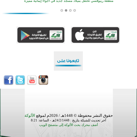
أكبر مشروع إسلامي في ريف أستراليا يفتتح أبوابه بعد سنوات من العمل والعطاء
القرآن والتربية في صدارة البرامج الصيفية للمسلمين في بينزا وساراتوف وموردوفيا هذا العام
اختتام الدورة التاسعة لمسابقة حفظ وتلاوة القرآن الكريم في أزناكاييف
تيسليتش تختتم برنامجا تعليميا لتعزيز القيم وبناء الشخصية للشباب المسلمين
اختتام منافسات قرآنية متميزة في بنغلاديش بمشاركة 3000 متسابق
أكثر من 400 طالب يشاركون في مسابقة المعلومات الإسلامية بأستراليا
حقوق النشر محفوظة © 1448هـ / 2026م لموقع
الألوكة
آخر تحديث للشبكة بتاريخ : 24/2/1448هـ - الساعة: 8:21
أضف محرك بحث الألوكة إلى متصفح الويب