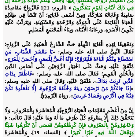
مِنْ أَنْفُسِكُمْ أَزْوَاجًا لِتَسْكُنُوا إِلَيْهَا وَجَعَلَ بَيْنَكُمْ مَوَدَّةً وَرَحْمَةً إِنَّ
فِي ذَلِكَ لَآيَاتٍ لِقَوْمٍ يَتَفَكَّرُونَ
﴾
[الروم: 21]؛ فَالزَّوَاجُ مَقَاصِدُهُ
سَامِيَةٌ وَغَايَاتُهُ مُبَارَكَةٌ، وَمِنْ أَسْمَى غَايَاتِهِ؛ أَنْ تَنْشَأَ فِي ظِلَالِهِ
الْحَيَاةُ الْقَائِمَةُ عَلَى الْمَوَدَّةِ وَالرَّحْمَةِ وَالسِّكِينَةِ، وَيَتَرَتَّبُ عَلَيْهِ
تَكْوِينُ الْأُسْرَةِ، وَرِعَايَةُ الْأَبْنَاءِ، وَبِنَاءُ الْمُجْتَمَعِ الْمُسْلِمِ.
وَتَحْقِيقًا لِهَذِهِ الْغَايَةِ النَّبِيلَةِ حَثَّ الشَّارِعُ الْحَكِيمُ عَلَى الزَّوَاجِ؛
فَقَالَ النَّبِيُّ صلى الله عليه وسلم: «
يَا مَعْشَرَ الشَّبَابِ، مَنِ
اسْتَطَاعَ مِنْكُمُ الْبَاءَةَ فَلْيَتَزَوَّجْ؛ فَإِنَّهُ أَغَضُّ لِلْبَصَرِ، وَأَحْصَنُ لِلْفَرَجِ
»
مُتَّفَقٌ عَلَيْهِ. وَحَثَّ عَلَى اخْتِيَارِ الزَّوْجَيْنِ عَلَى أَسَاسِ الدِّينِ
وَالْخُلُقِ الْقَوِيمِ؛ فَقَالَ صلى الله عليه وسلم: «
فَاظْفَرْ بِذَاتِ
الدِّينِ تَرِبَتْ يَدَاكَ
». مُتَّفَقٌ عَلَيْهِ، وَقَالَ صلى الله عليه وسلم:
«
إِذَا جَاءَكُمْ مَنْ تَرْضَوْنَ دِينَهُ وَخُلُقَهُ فَزَوِّجُوهُ، إِلَّا تَفْعَلُوهُ تَكُنْ
فِتْنَةٌ فِي الْأَرْضِ وَفَسَادٌ عَرِيضٌ
». رَوَاهُ التِّرْمِذِيُّ.
إِنَّ مِنْ أَعْظَمِ مُقَوِّمَاتِ الْحَيَاةِ الزَّوْجِيَّةِ الْمُعَاشَرَةَ بِالْمَعْرُوفِ، وَلَا
يَتَحَقَّقُ ذَلِكَ إِلَّا بِمَعْرِفَةِ كُلِّ طَرَفٍ مَا لَهُ وَمَا عَلَيْهِ؛ قَالَ تَعَالَى:
﴿
وَعَاشِرُوهُنَّ بِالْمَعْرُوفِ فَإِنْ كَرِهْتُمُوهُنَّ فَعَسَى أَنْ تَكْرَهُوا شَيْئًا
وَيَجْعَلَ اللَّهُ فِيهِ خَيْرًا كَثِيرًا
﴾
[النساء: 19]. وَالْمُعَاشَرَةُ