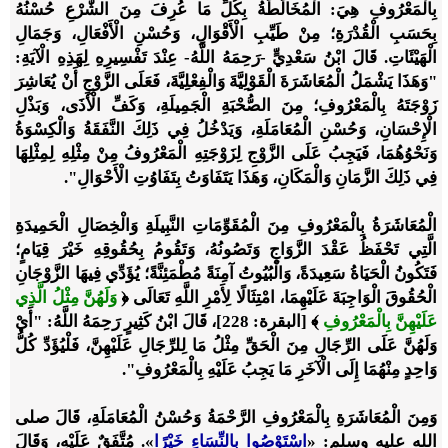
بِالْمَعْرُوفِ هِيَ: الْمُخَالَطَةُ بِكُلِّ مَا عُرِفَ مِنَ الشَّرْعِ حُسْنُهُ
بِحَسَبِ الْقُدْرَةِ؛ مِنْ طَيِّبِ الْأَقْوَالِ، وَحُسْنِ الْأَفْعَالِ، وَجَمَالِ
الْهَيْئَاتِ. قَالَ ابْنُ سَعْدِيٍّ -رَحِمَهُ اللَّهُ- عِنْدَ تَفْسِيرِهِ لِهَذِهِ الْآيَةِ:
"وَهَذَا يَشْمَلُ الْمُعَاشَرَةَ الْقَوْلِيَّةَ وَالْفِعْلِيَّةَ، فَعَلَى الزَّوْجِ أَنْ يُعَاشِرَ
زَوْجَتَهُ بِالْمَعْرُوفِ؛ مِنَ الصُّحْبَةِ الْجَمِيلَةِ، وَكَفِّ الْأَذَى، وَبَذْلِ
الْإِحْسَانِ، وَحُسْنِ الْمُعَامَلَةِ، وَيَدْخُلُ فِي ذَلِكَ النَّفَقَةُ وَالْكِسْوَةُ
وَنَحْوُهُمَا، فَيَجِبُ عَلَى الزَّوْجِ لِزَوْجَتِهِ الْمَعْرُوفُ مِنْ مِثْلِهِ لِمِثْلِهَا
فِي ذَلِكَ الزَّمَانِ وَالْمَكَانِ، وَهَذَا يَتَفَاوَتُ بِتَفَاوُتِ الْأَحْوَالِ".
الْمُعَاشَرَةُ بِالْمَعْرُوفِ مِنَ الْمُقَوِّمَاتِ النَّبِيلَةِ وَالْخِصَالِ الْحَمِيدَةِ
الَّتِي تَحْفَظُ عَقْدَ الزَّوَاجِ وَتَصُونُهُ، وَتَقُومُ بِحُقُوقِهِ خَيْرَ قِيَامٍ؛
فَتَكُونُ الْحَيَاةُ سَعِيدَةً، وَالْبُيُوتُ آمِنَةً مُطْمَئِنَّةً؛ يُؤَدِّي فِيهَا الزَّوْجَانِ
الْحُقُوقَ الْوَاجِبَةَ عَلَيْهِمَا، امْتِثَالًا لِأَمْرِ اللَّهِ تَعَالَى
﴿
وَلَهُنَّ مِثْلُ الَّذِي
عَلَيْهِنَّ بِالْمَعْرُوفِ
﴾
[البقرة: 228]، قَالَ ابْنُ كَثِيرٍ رَحِمَهُ اللَّهُ: "أَيْ
وَلَهُنَّ عَلَى الرِّجَالِ مِنَ الْحَقِّ مِثْلُ مَا لِلرِّجَالِ عَلَيْهِنَّ، فَلْيُؤَدِّ كُلُّ
وَاحِدٍ مِنْهُمَا إِلَى الْآخَرِ مَا يَجِبُ عَلَيْهِ بِالْمَعْرُوفِ".
وَمِنَ الْمُعَاشَرَةِ بِالْمَعْرُوفِ الرَّحْمَةُ وَحُسْنُ الْمُعَامَلَةِ، قَالَ صلى
الله عليه وسلم: «
اسْتَوْصُوا بِالنِّسَاءِ خَيْرًا
». مُتَّفَقٌ عَلَيْهِ، وَقَالَ