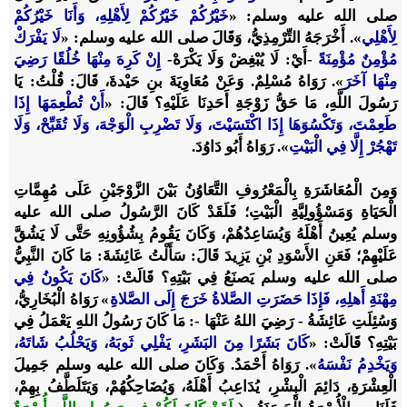
صلى الله عليه وسلم: «
خَيْرُكُمْ خَيْرُكُمْ لِأَهْلِهِ، وَأَنَا خَيْرُكُمْ
لِأَهْلِي
». أَخْرَجَهُ التِّرْمِذِيُّ، وَقَالَ صلى الله عليه وسلم: «
لَا يَفْرَكْ
مُؤْمِنٌ مُؤْمِنَةً
-أَيْ: لَا يُبْغِضْ وَلَا يَكْرَهْ-
إِنْ كَرِهَ مِنْهَا خُلُقًا رَضِيَ
مِنْهَا آخَرَ
». رَوَاهُ مُسْلِمٌ. وَعَنْ مُعَاوِيَةَ بنِ حَيْدةَ، قَالَ: قُلْتُ: يَا
رَسُولَ اللَّهِ، مَا حَقُّ زَوْجَةِ أَحَدِنَا عَلَيْهِ؟ قَالَ: «
أَنْ تُطْعِمَهَا إِذَا
طَعِمْتَ، وَتَكْسُوَهَا إِذَا اكْتَسَيْتَ، وَلَا تَضْرِبِ الْوَجْهَ، وَلَا تُقَبِّحْ، وَلَا
تَهْجُرْ إِلَّا فِي الْبَيْتِ
». رَوَاهُ أَبُو دَاوُدَ.
وَمِنَ الْمُعَاشَرَةِ بِالْمَعْرُوفِ التَّعَاوُنُ بَيْنَ الزَّوْجَيْنِ عَلَى مُهِمَّاتِ
الْحَيَاةِ وَمَسْؤُولِيَّةِ الْبَيْتِ؛ فَلَقَدْ كَانَ الرَّسُولُ صلى الله عليه
وسلم يُعِينُ أَهْلَهُ وَيُسَاعِدُهُمْ، وَكَانَ يَقُومُ بِشُؤُونِهِ حَتَّى لَا يَشُقَّ
عَلَيْهِمْ؛ فَعَنِ الأَسْوَدِ بْنِ يَزِيدَ قَالَ: سَأَلْتُ عَائِشَةَ: مَا كَانَ النَّبِيُّ
صلى الله عليه وسلم يَصنَعُ فِي بَيْتِهِ؟ قَالَتْ: «
كَانَ يَكُونُ فِي
مِهْنَةِ أَهلِهِ، فَإِذَا حَضَرَتِ الصَّلاةُ خَرَجَ إِلَى الصَّلاةِ
» رَوَاهُ الْبُخَارِيُّ،
وَسُئِلَتِ عَائِشَةُ - رَضِيَ اللهُ عَنْهَا -: مَا كَانَ رَسُولُ اللهِ يَعْمَلُ فِي
بَيْتِهِ؟ قَالَتْ: «
كَانَ بَشَرًا مِنَ البَشَرِ، يَفْلِي ثَوبَهُ، وَيَحْلُبُ شَاتَهُ،
وَيَخْدِمُ نَفْسَهُ
». رَوَاهُ أَحْمَدُ. وَكَانَ صلى الله عليه وسلم جَمِيلَ
الْعِشْرَةِ، دَائِمَ الْبِشْرِ، يُدَاعِبُ أَهْلَهُ، وَيُضَاحِكُهُمْ، وَيَتَلَطَّفُ بِهِمْ،