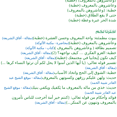
{وعاشروهن بالمعروف} (خطبة)
وعاشروهن بالمعروف (خطبة)
خطبة: {وعاشروهن بالمعروف}
حتى لا يقع الطلاق (خطبة)
شدة الحر عبرة وعظة (خطبة)
بيوت مطمئنة: واحة المعروف وحسن العشرة (خطبة)
(مقالة - آفاق الشريعة)
وعاشروهن بالمعروف (خطبة)
(محاضرة - مكتبة الألوكة)
تصميم بطاقة ( وعاشروهن بالمعروف )
(كتاب - مكتبة الألوكة)
خطبة: الغزو الفكري … كيف نواجهه؟ (2)
(مقالة - آفاق الشريعة)
كيف تكون إيجابيا في مجتمعك (خطبة)
(مقالة - آفاق الشريعة)
تفسير قوله تعالى: {يا أيها الذين آمنوا لا يحل لكم أن ترثوا النساء كرها ...}
(مقالة - آفاق الشريعة)
خطبة: الشوق إلى الحج واتخاذ الأسباب
(مقالة - آفاق الشريعة)
حديث: ولهن عليكم رزقهن وكسوتهن بالمعروف
(مقالة - موقع الشيخ عبد
القادر شيبة الحمد)
حديث: خذي من ماله بالمعروف ما يَكفيك ويكفي بنيك
(مقالة - موقع الشيخ
عبد القادر شيبة الحمد)
فوائد وأحكام من قوله تعالى: {كنتم خير أمة أخرجت للناس تأمرون
بالمعروف وتنهون عن المنكر...}
(مقالة - آفاق الشريعة)