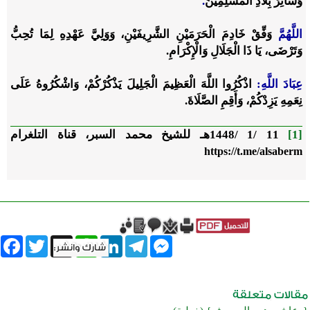
وَسَائِرَ بِلَادِ الْمُسْلِمِينَ
.
اللَّهُمَّ
وَفِّقْ خَادِمَ الْحَرَمَيْنِ الشَّرِيفَيْنِ، وَوَلِيَّ عَهْدِهِ لِمَا تُحِبُّ
وَتَرْضَى، يَا ذَا الْجَلَالِ وَالْإِكْرَامِ.
عِبَادَ اللَّهِ:
اذْكُرُوا اللَّهَ الْعَظِيمَ الْجَلِيلَ يَذْكُرْكُمْ، وَاشْكُرُوهُ عَلَى
نِعَمِهِ يَزِدْكُمْ، وَأَقِمِ الصَّلَاةَ.
[1]
11 /1 /1448هـ للشيخ محمد السبر، قناة التلغرام
https://t.me/alsaberm
book
Twitter
WhatsApp
X
LinkedIn
Telegram
Messenger