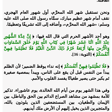
الغافلة.
ونحن نستقبل شهر الله المحرَّم، أول شهور العام الهجري،
نقف أمام شهر عظيم مبارك، سمَّاه رسول الله صلى الله عليه
وسلم: «شهر الله المحرَّم»، وأضافه إلى الله تشريفًا وتعظيمًا.
وهو أحد الأشهر الحرم التي قال الله فيها: ﴿
إِنَّ عِدَّةَ الشُّهُورِ
عِنْدَ اللَّهِ اثْنَا عَشَرَ شَهْرًا فِي كِتَابِ اللَّهِ يَوْمَ خَلَقَ السَّمَاوَاتِ
وَالْأَرْضَ مِنْهَا أَرْبَعَةٌ حُرُمٌ ذَلِكَ الدِّينُ الْقَيِّمُ فَلَا تَظْلِمُوا فِيهِنَّ
أَنْفُسَكُمْ
﴾ [التوبة: 36].
﴿
فَلَا تَظْلِمُوا فِيهِنَّ أَنْفُسَكُمْ
﴾ إنه نداء يوقظ الضمير؛ لأن الظلم
يبدأ من النفس قبل أن يقع على الناس، ويبدأ بمعصية صغيرة
ثم يكبر حتى يصير طغيانًا يفسد القلوب والأمم.
وفي هذا الشهر يوم من أيام الله الخالدة، يوم عاشوراء. تذكير
للأمة بمشهد من مشاهد الصراع الدائم بين الحق والباطل، بين
الإيمان والطغيان، بين المستضعفين الذين يلوذون بالله،
والمتجبرين الذين يخيل إليهم أن الأرض ملك أيديهم.