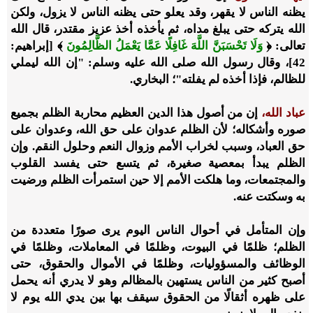
يظنه الناس لا يقهر، وقد يعلو حتى يظنه الناس لا يزول، ولكن
الله يتركه حتى يبلغ مداه، ثم يأخذه أخذ عزيز مقتدر، قال الله
تعالى: ﴿
وَلَا تَحْسَبَنَّ اللَّهَ غَافِلًا عَمَّا يَعْمَلُ الظَّالِمُونَ
﴾ [إبراهيم:
42]، وقال رسول الله صلى الله عليه وسلم: "إن الله ليملي
للظالم، فإذا أخذه لم يفلته"؛ البخاري.
عباد الله،
إن من أصول هذا الدين العظيم محاربة الظلم بجميع
صوره وأشكاله؛ لأن الظلم عدوان على حق الله، وعدوان على
حق العباد، وسبب لخراب الأمم وزوال النعم وحلول النقم. وإن
الظلم يبدأ بمعصية صغيرة، ثم يتسع حتى يفسد القلوب
والمجتمعات، وما هلكت الأمم إلا حين استمرأت الظلم ورضيت
به وسكتت عنه.
وإن المتأمل في أحوال الناس اليوم يرى صورًا متعددة من
الظلم؛ ظلمًا في البيوت، وظلمًا في المعاملات، وظلمًا في
الوظائف والمسؤوليات، وظلمًا في الأموال والحقوق، حتى
أصبح كثير من الناس يستهين بالمظالم وهو لا يدري أنه يحمل
على ظهره أثقالًا من الحقوق سيقف بها بين يدي الله يوم لا