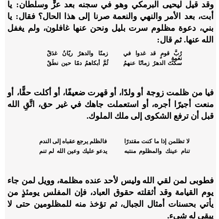
وقد قيل ليحيى البرمكي وهو في سجنه بعد عزٍّ وسلطان: يا
أبت، بعد الأمر والنهي والنعمة صرنا إلى هذا الحال؟ فقال: يا
بني، دعوة مظلوم سرت بليل ونحن عنها غافلون، ولم يغفل
الله عنها. ثم قال:
رُبَّ قومٍ قد غدوا في
زمنًا والدهرُ ريّانُ غدَقْ
نعمةٍ
سكتَ الدهرُ زمانًا عنهمُ
ثُمَّ أبكاهمُ دمًا حين نطَقْ
فيا من ظلمت زوجة أو ولدًا، أو قهرت ضعيفًا، أو أكلت حقًّا، أو
منعت أجيرًا أجره، أو استعملت جاهك في غير حق، اتَّقِ الله
قبل أن ترفع الشكوى إلى ملك الملوك.
لا تظلمن إذا ما كنت مقتدرًا
فالظلم يرجع عقباه إلى الندم
تنام عينك والمظلوم منتبه
يدعو عليك وعين الله لم تنم
فطوبى لمن لقي الله وليس لأحد عنده مظلمة، وويل لمن جاء
يوم القيامة وقد أثقلته حقوق العباد، فإن المفلس يومئذٍ من
يأتي بحسنات أمثال الجبال، ثم تؤخذ منه للمظلومين حتى لا
يبقى له شيء.