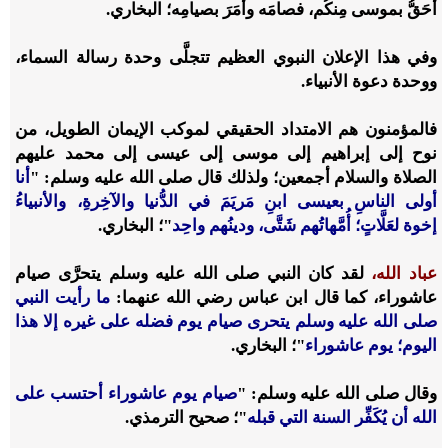
أحَقُّ بموسى مِنكُم، فصامَه وأمَرَ بصيامِه؛ البخاري.
وفي هذا الإعلان النبوي العظيم تتجلَّى وحدة رسالة السماء،
ووحدة دعوة الأنبياء.
فالمؤمنون هم الامتداد الحقيقي لموكب الإيمان الطويل، من
نوح إلى إبراهيم إلى موسى إلى عيسى إلى محمد عليهم
الصلاة والسلام أجمعين؛ ولذلك قال صلى الله عليه وسلم: "
أنا
أولى الناسِ بعيسى ابنِ مَريَمَ في الدُّنيا والآخِرةِ، والأنبياءُ
إخوة لعَلَّاتٍ؛ أُمَّهاتُهم شَتَّى، ودينُهم واحِد
"؛ البخاري.
عباد الله،
لقد كان النبي صلى الله عليه وسلم يتحرَّى صيام
عاشوراء، كما قال ابن عباس رضي الله عنهما:
ما رأيت النبي
صلى الله عليه وسلم يتحرى صيام يوم فضله على غيره إلا هذا
اليوم؛ يوم عاشوراء
"؛ البخاري.
وقال صلى الله عليه وسلم: "
صيام يوم عاشوراء أحتسب على
الله أن يُكَفِّر السنة التي قبله
"؛ صحيح الترمذي.