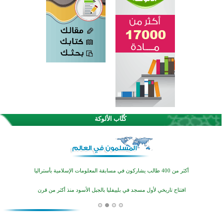
القرآن والتربية في صدارة البرامج الصيفية للمسلمين في بينزا وساراتوف وموردوفيا هذا العام
اختتام الدورة التاسعة لمسابقة حفظ وتلاوة القرآن الكريم في أزناكاييف
كُتَّاب الألوكة
أكثر من 100 شخص يتعرفون على الإسلام خلال يوم المسجد المفتوح في ميلفيل
اختتام منافسات قرآنية متميزة في بنغلاديش بمشاركة 3000 متسابق
أكثر من 400 طالب يشاركون في مسابقة المعلومات الإسلامية بأستراليا
افتتاح تاريخي لأول مسجد في بلييفليا بالجبل الأسود منذ أكثر من قرن
منطقة ريبوفسي تحتفل بميلاد مسجد جديد في أجواء إيمانية مميزة