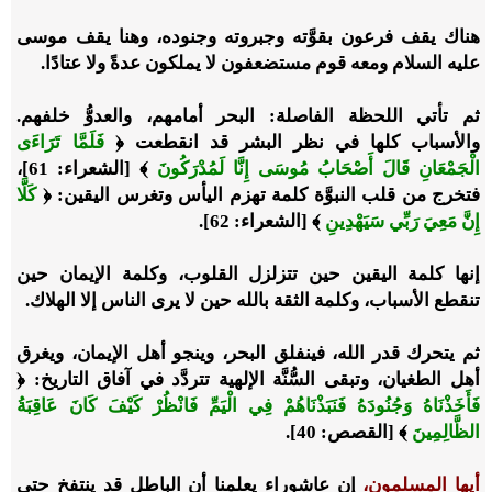
هناك يقف فرعون بقوَّته وجبروته وجنوده، وهنا يقف موسى
عليه السلام ومعه قوم مستضعفون لا يملكون عدةً ولا عتادًا.
ثم تأتي اللحظة الفاصلة: البحر أمامهم، والعدوُّ خلفهم.
والأسباب كلها في نظر البشر قد انقطعت ﴿
فَلَمَّا تَرَاءَى
الْجَمْعَانِ قَالَ أَصْحَابُ مُوسَى إِنَّا لَمُدْرَكُونَ
﴾ [الشعراء: 61]،
فتخرج من قلب النبوَّة كلمة تهزم اليأس وتغرس اليقين: ﴿
كَلَّا
إِنَّ مَعِيَ رَبِّي سَيَهْدِينِ
﴾ [الشعراء: 62].
إنها كلمة اليقين حين تتزلزل القلوب، وكلمة الإيمان حين
تنقطع الأسباب، وكلمة الثقة بالله حين لا يرى الناس إلا الهلاك.
ثم يتحرك قدر الله، فينفلق البحر، وينجو أهل الإيمان، ويغرق
أهل الطغيان، وتبقى السُّنَّة الإلهية تتردَّد في آفاق التاريخ: ﴿
فَأَخَذْنَاهُ وَجُنُودَهُ فَنَبَذْنَاهُمْ فِي الْيَمِّ فَانْظُرْ كَيْفَ كَانَ عَاقِبَةُ
الظَّالِمِينَ
﴾ [القصص: 40].
أيها المسلمون،
إن عاشوراء يعلمنا أن الباطل قد ينتفخ حتى