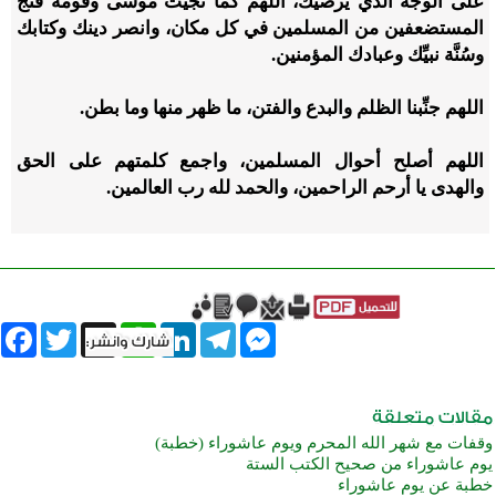
على الوجه الذي يرضيك، اللهم كما نجَّيت موسى وقومه فنجِّ
المستضعفين من المسلمين في كل مكان، وانصر دينك وكتابك
وسُنَّة نبيِّك وعبادك المؤمنين.
اللهم جنِّبنا الظلم والبدع والفتن، ما ظهر منها وما بطن.
اللهم أصلح أحوال المسلمين، واجمع كلمتهم على الحق
والهدى يا أرحم الراحمين، والحمد لله رب العالمين.
book
Twitter
WhatsApp
X
LinkedIn
Telegram
Messenger
وقفات مع شهر الله المحرم ويوم عاشوراء (خطبة)
يوم عاشوراء من صحيح الكتب الستة
خطبة عن يوم عاشوراء