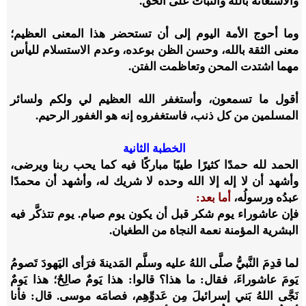
والاستعانة بالله والثبات على الحق.
وما أحوج الأمة اليوم إلى أن تستحضر هذا المعنى العظيم؛
معنى الثقة بالله، وحسن الظن بوعده، وعدم الاستسلام لليأس
مهما اشتدت المحن وتعاظمت الفتن.
أقول ما تسمعون، وأستغفر الله العظيم لي ولكم ولسائر
المسلمين من كل ذنب، فاستغفروه إنه هو الغفور الرحيم.
الخطبة الثانية
الحمد لله حمدًا كثيرًا طيبًا مباركًا فيه كما يحب ربنا ويرضى،
وأشهد أن لا إله إلا الله وحده لا شريك له، وأشهد أن محمدًا
عبدُه ورسولُه،
أما بعد:
فإن عاشوراء يوم شكر قبل أن يكون يوم صيام. يوم تتذكَّر فيه
البشرية المؤمنة نعمة النجاة من الطغيان.
لما قدِمَ النَّبيُّ صلَّى اللهُ عليه وسلَّم المَدينةَ فرَأى اليَهودَ تَصومُ
يَومَ عاشوراءَ، فقال: ما هذا؟ قالوا: هذا يَومٌ صالِحٌ؛ هذا يَومٌ
نَجَّى اللهُ بَني إسرائيلَ مِن عَدوِّهِم، فصامَه موسى. قال: فأنا