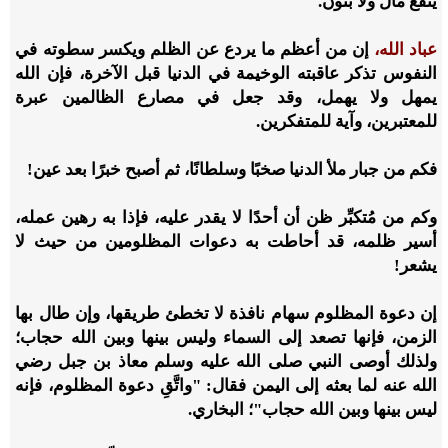
ينفع مال ولا بنون.
عباد الله،
إن من أعظم ما يردع عن الظلم ويكسر سطوته في
النفوس تذكر عاقبته الوخيمة في الدنيا قبل الآخرة، فإن الله
يمهل ولا يهمل، وقد جعل في مصارع الظالمين عبرة
للمعتبرين، وآية للمتفكرين.
فكم من جبار ملأ الدنيا صخبًا وسلطانًا، ثم أصبح خبرًا بعد عين!
وكم من مُتكبِّر ظن أن أحدًا لا يقدر عليه، فإذا به رهين عمله،
أسير ظلمه، قد أحاطت به دعوات المظلومين من حيث لا
يشعر!
إن دعوة المظلوم سهام نافذة لا تخطئ طريقها، وإن طال بها
الزمن، فإنها تصعد إلى السماء وليس بينها وبين الله حجاب؛
ولذلك أوصى النبي صلى الله عليه وسلم معاذ بن جبل رضي
الله عنه لما بعثه إلى اليمن فقال: "واتَّقِ دعوة المظلوم، فإنه
ليس بينها وبين الله حجاب"؛ البخاري.