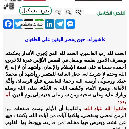
بدون تشكيل
ebook
Twitter
WhatsApp
X
LinkedIn
Telegram
Messenger
عاشوراء.. حين ينتصر اليقين على الطغيان
الحمد لله رب العالمين، الحمد لله الذي يُجري الأقدار بحكمته،
ويصرف الأمور بعلمه، ويجعل في قصص الأوَّلين عبرة للآخرين،
أحمده سبحانه على نعمة الإسلام والإيمان، وأشهد أن لا إله إلا
الله وحده لا شريك له، جعل العاقبة للمتقين، وأشهد أن محمدًا
عبدُه ورسولُه، أرسله الله رحمةً للعالمين، فبلَّغ الرسالة، وأدَّى
الأمانة، ونصح الأمة، وكشف الله به الغُمَّة، صلى الله وسلم
وبارك عليه وعلى صحبه ومن سار على هديه إلى يوم الدين،
أما
بعد:
فاتقوا الله عباد الله،
واعلموا أن الأيام ليست صفحات من
الزمن تمضي وتنقضي، ولكنها آيات من آيات الله، يكشف فيها
عن سُنَنه، ويعرض فيها مشاهد من قدرته، ويوقظ بها القلوب