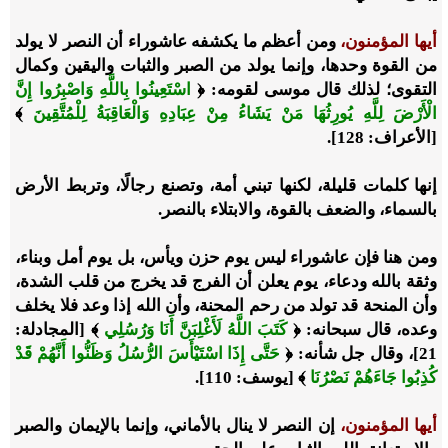
أيها المؤمنون،
ومن أعظم ما يكشفه عاشوراء أن النصر لا يولد
من القوة وحدها، وإنما يولد من الصبر والثبات واليقين وكمال
التقوى؛ لذلك قال موسى لقومه: ﴿
اسْتَعِينُوا بِاللَّهِ وَاصْبِرُوا إِنَّ
الْأَرْضَ لِلَّهِ يُورِثُهَا مَنْ يَشَاءُ مِنْ عِبَادِهِ وَالْعَاقِبَةُ لِلْمُتَّقِينَ
﴾
[الأعراف: 128].
إنها كلمات قليلة، لكنها تبني أمة، وتصنع رجالًا، وتربط الأرض
بالسماء، والضعف بالقوة، والابتلاء بالنصر.
ومن هنا فإن عاشوراء ليس يوم حزن ويأس، بل يوم أمل وبناء،
وثقة بالله ودعاء، يوم يعلن أن الفرج قد يخرج من قلب الشدة،
وأن المنحة قد تولد من رحم المحنة، وأن الله إذا وعد فلا يخلف
وعده، قال سبحانه: ﴿
كَتَبَ اللَّهُ لَأَغْلِبَنَّ أَنَا وَرُسُلِي
﴾ [المجادلة:
21]، وقال جل شأنه: ﴿
حَتَّى إِذَا اسْتَيْأَسَ الرُّسُلُ وَظَنُّوا أَنَّهُمْ قَدْ
كُذِبُوا جَاءَهُمْ نَصْرُنَا
﴾ [يوسف: 110].
أيها المؤمنون،
إن النصر لا ينال بالأماني، وإنما بالإيمان والصبر