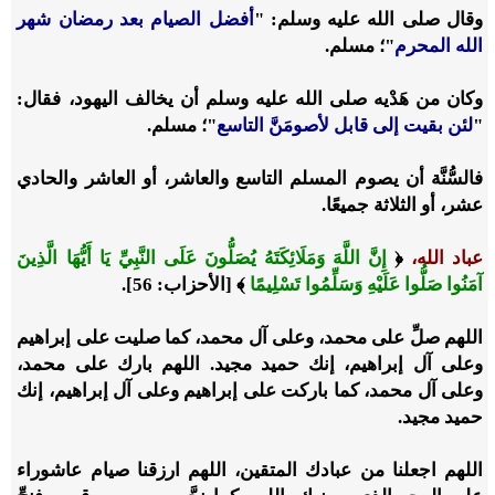
وقال صلى الله عليه وسلم: "
أفضل الصيام بعد رمضان شهر
الله المحرم
"؛ مسلم.
وكان من هَدْيه صلى الله عليه وسلم أن يخالف اليهود، فقال:
"
لئن بقيت إلى قابل لأصومَنَّ التاسع
"؛ مسلم.
فالسُّنَّة أن يصوم المسلم التاسع والعاشر، أو العاشر والحادي
عشر، أو الثلاثة جميعًا.
عباد الله،
﴿
إِنَّ اللَّهَ وَمَلَائِكَتَهُ يُصَلُّونَ عَلَى النَّبِيِّ يَا أَيُّهَا الَّذِينَ
آمَنُوا صَلُّوا عَلَيْهِ وَسَلِّمُوا تَسْلِيمًا
﴾ [الأحزاب: 56].
اللهم صلِّ على محمد، وعلى آل محمد، كما صليت على إبراهيم
وعلى آل إبراهيم، إنك حميد مجيد. اللهم بارك على محمد،
وعلى آل محمد، كما باركت على إبراهيم وعلى آل إبراهيم، إنك
حميد مجيد.
اللهم اجعلنا من عبادك المتقين، اللهم ارزقنا صيام عاشوراء