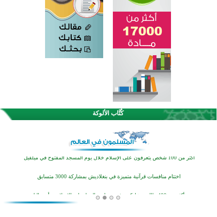
القرآن والتربية في صدارة البرامج الصيفية للمسلمين في بينزا وساراتوف وموردوفيا هذا العام
اختتام الدورة التاسعة لمسابقة حفظ وتلاوة القرآن الكريم في أزناكاييف
كُتَّاب الألوكة
أكثر من 100 شخص يتعرفون على الإسلام خلال يوم المسجد المفتوح في ميلفيل
اختتام منافسات قرآنية متميزة في بنغلاديش بمشاركة 3000 متسابق
أكثر من 400 طالب يشاركون في مسابقة المعلومات الإسلامية بأستراليا
افتتاح تاريخي لأول مسجد في بلييفليا بالجبل الأسود منذ أكثر من قرن
منطقة ريبوفسي تحتفل بميلاد مسجد جديد في أجواء إيمانية مميزة