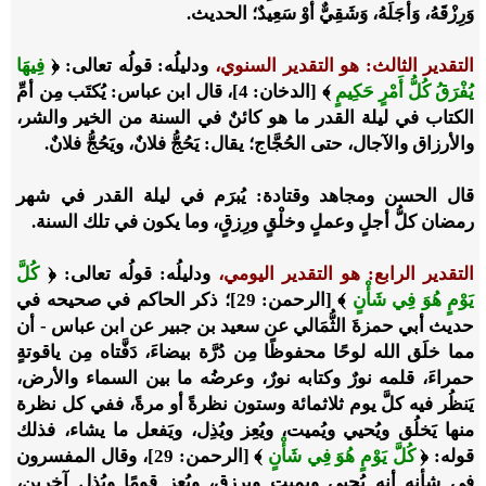
وَرِزْقَهُ، وَأَجَلَهُ، وَشَقِيٌّ أَوْ سَعِيدٌ؛ الحديث.
التقدير الثالث: هو التقدير السنوي،
ودليلُه: قولُه تعالى: ﴿
فِيهَا
يُفْرَقُ كُلُّ أَمْرٍ حَكِيمٍ
﴾ [الدخان: 4]، قال ابن عباس: يُكتَب مِن أمِّ
الكتاب في ليلة القدر ما هو كائنٌ في السنة من الخير والشر،
والأرزاق والآجال، حتى الحُجَّاج؛ يقال: يَحُجُّ فلانٌ، ويَحُجُّ فلانٌ.
قال الحسن ومجاهد وقتادة: يُبرَم في ليلة القدر في شهر
رمضان كلُّ أجلٍ وعملٍ وخلْقٍ ورِزقٍ، وما يكون في تلك السنة.
التقدير الرابع: هو التقدير اليومي،
ودليلُه: قولُه تعالى: ﴿
كُلَّ
يَوْمٍ هُوَ فِي شَأْنٍ
﴾ [الرحمن: 29]؛ ذكر الحاكم في صحيحه في
حديث أبي حمزةَ الثُّمَالي عن سعيد بن جبير عن ابن عباس - أن
مما خلَق الله لوحًا محفوظًا مِن دُرَّة بيضاءَ، دَفَّتاه مِن ياقوتةٍ
حمراءَ، قلمه نورٌ وكتابه نورٌ، وعرضُه ما بين السماء والأرض،
يَنظُر فيه كلَّ يوم ثلاثمائة وستون نظرةً أو مرةً، ففي كل نظرة
منها يَخلُق ويُحيي ويُميت، ويُعِز ويُذِل، ويَفعل ما يشاء، فذلك
قوله: ﴿
كُلَّ يَوْمٍ هُوَ فِي شَأْنٍ
﴾ [الرحمن: 29]، وقال المفسرون
في شأنه أنه يُحيي ويميت ويرزق، ويُعز قومًا ويُذل آخرين،