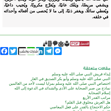
ويشفي مريضًا، ويَفُك عانيًا، ويُفرِّج مكروبًا، ويُجيب داعيًا،
ويُعطي سائلًا، ويغفر ذنبًا، إلى ما لا يُحصى من أفعاله وأحداثه
في خلقه.
book
Twitter
WhatsApp
X
LinkedIn
Telegram
Messenger
إيذاء قريش النبي صلى الله عليه وسلم
النبي صلى الله عليه وسلم وأبو بكر الصديق في الغار
اختصاص النبي صلى الله عليه وسلم بمزايا ليست لأحد من العالمين
نماذج من صبر الصحابة على الأذى والشدائد في الدعوة إلى الله
إسلام الصحابة
مراتب القدر الأربع
هل العرش مخلوق قبل القلم؟
حكم الاحتجاج بالقدر على فعل المعاصي