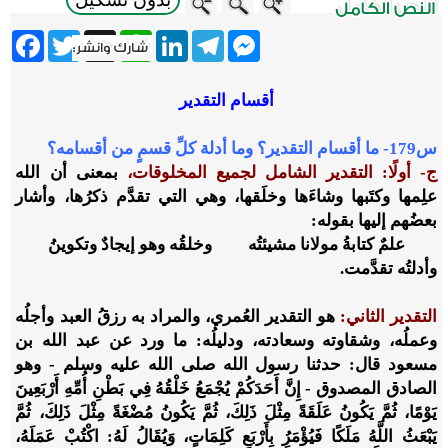
ebook
Twitter
WhatsApp
X
LinkedIn
Telegram
Messenger
أقسام التقدير
س179- ما أقسام التقدير؟ وما أدلة كلِّ قسمٍ من أقسامه؟
ج- أولًا: التقدير الشامل لجميع المخلوقات،
بمعنى أن الله
علِمها وكتَبها وشاءَها وخلَقها، وهي التي تقدَّم ذكرُها، وأشار
بعضُهم إليها بقوله:
علمٌ كتابةُ مولانا مشيئتُه وخلقُه وهو إيجادٌ وتكوينُ
وأدلتُه تقدَّمت.
التقدير الثاني:
هو التقدير العُمري، والمراد به رزقُ العبد وأجلُه
وعملُه، وشقاوته وسعادته، ودليلُه: ما ورد عن عبد الله بن
مسعود قال: حدثنا رسول الله صلى الله عليه وسلم - وهو
الصادق المصدوق - إِنَّ أَحَدَكُمْ يُجْمَعُ خَلْقُهُ فِي بَطْنِ أُمِّهِ أَرْبَعِينَ
يَوْمًا، ثُمَّ يَكُونُ عَلَقَةً مِثْلَ ذَلِكَ، ثُمَّ يَكُونُ مُضْغَةً مِثْلَ ذَلِكَ، ثُمَّ
يَبْعَثُ اللَّهُ مَلَكًا فَيُؤْمَرُ بِأَرْبَعِ كَلِمَاتٍ، وَيُقَالُ لَهُ: اكْتُبْ عَمَلَهُ،