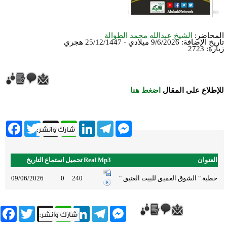
المحاضر:
الشيخ عبدالله محمد الطوالة
تاريخ الإضافة:
9/6/2026 ميلادي - 25/12/1447 هجري
زيارة: 2723
للإطلاع على المقال
اضغط هنا
ebook
Twitter
WhatsApp
X
LinkedIn
Telegram
Messenger
العنوان
Mp3
Real
تحميل
استماع
التاريخ
خطبة " الشوق العميق للبيت العتيق "
240
0
09/06/2026
book
Twitter
WhatsApp
X
LinkedIn
Telegram
Messenger