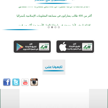
أكثر من 400 طالب يشاركون في مسابقة المعلومات الإسلامية بأستراليا
افتتاح تاريخي لأول مسجد في بلييفليا بالجبل الأسود منذ أكثر من قرن
منطقة ريبوفسي تحتفل بميلاد مسجد جديد في أجواء إيمانية مميزة
أكبر مشروع إسلامي في ريف أستراليا يفتتح أبوابه بعد سنوات من العمل والعطاء
القرآن والتربية في صدارة البرامج الصيفية للمسلمين في بينزا وساراتوف وموردوفيا هذا العام
اختتام الدورة التاسعة لمسابقة حفظ وتلاوة القرآن الكريم في أزناكاييف
تيسليتش تختتم برنامجا تعليميا لتعزيز القيم وبناء الشخصية للشباب المسلمين
اختتام منافسات قرآنية متميزة في بنغلاديش بمشاركة 3000 متسابق
أكثر من 400 طالب يشاركون في مسابقة المعلومات الإسلامية بأستراليا