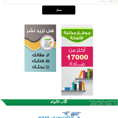
اختتام الدورة التاسعة لمسابقة حفظ وتلاوة القرآن الكريم في أزناكاييف
تيسليتش تختتم برنامجا تعليميا لتعزيز القيم وبناء الشخصية للشباب المسلمين
كُتَّاب الألوكة
اختتام منافسات قرآنية متميزة في بنغلاديش بمشاركة 3000 متسابق