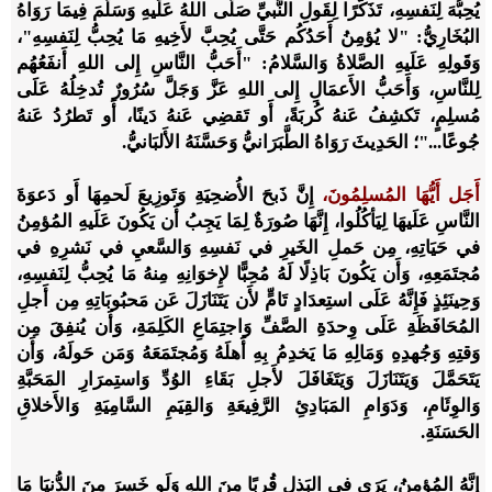
يُحِبُّهَ لِنَفسِهِ، تَذَكُّرًا لِقَولِ النَّبيِّ صَلَّى اللهُ عَلَيهِ وَسَلَّمَ فِيمَا رَوَاهُ
البُخَارِيُّ: "لا يُؤمِنُ أَحَدُكُم حَتَّى يُحِبَّ لأَخِيهِ مَا يُحِبُّ لِنَفسِهِ"،
وَقَولِهِ عَلَيهِ الصَّلاةُ وَالسَّلامُ: "أَحَبُّ النَّاسِ إِلى اللهِ أَنفَعُهُم
لِلنَّاسِ، وَأَحَبُّ الأَعمَالِ إِلى اللهِ عَزَّ وَجَلَّ سُرُورٌ تُدخِلُهُ عَلَى
مُسلِمٍ، تَكشِفُ عَنهُ كُربَةً، أَو تَقضِي عَنهُ دَينًا، أَو تَطرُدُ عَنهُ
جُوعًا..."؛ الحَدِيثَ رَوَاهُ الطَّبَرَانيُّ وَحَسَّنَهُ الأَلبَانيُّ.
أَجَل أَيُّهَا المُسلِمُونَ،
إِنَّ ذَبحَ الأُضحِيَةِ وَتَوزِيعَ لَحمِهَا أَو دَعوَةَ
النَّاسِ عَلَيهَا لِيَأكُلُوا، إِنَّهَا صُورَةٌ لِمَا يَجِبُ أَن يَكُونَ عَلَيهِ المُؤمِنُ
في حَيَاتِهِ، مِن حَملِ الخَيرِ في نَفسِهِ وَالسَّعيِ في نَشرِهِ في
مُجتَمَعِهِ، وَأَن يَكُونَ بَاذِلًا لَهُ مُحِبًّا لإِخوَانِهِ مِنهُ مَا يُحِبُّ لِنَفسِهِ،
وَحِينَئِذٍ فَإِنَّهُ عَلَى استِعدَادٍ تَامٍّ لأَن يَتَنَازَلَ عَن مَحبُوبَاتِهِ مِن أَجلِ
المُحَافَظَةِ عَلَى وِحدَةِ الصَّفِّ وَاجتِمَاعِ الكَلِمَةِ، وَأَن يُنفِقَ مِن
وَقتِهِ وَجُهدِهِ وَمَالِهِ مَا يَخدِمُ بِهِ أَهلَهُ وَمُجتَمَعَهُ وَمَن حَولَهُ، وَأَن
يَتَحَمَّلَ وَيَتَنَازَلَ وَيَتَغَافَلَ لأَجلِ بَقَاءِ الوُدِّ وَاستِمرَارِ المَحَبَّةِ
وَالوِئَامِ، وَدَوَامِ المَبَادِئِ الرَّفِيعَةِ وَالقِيَمِ السَّامِيَةِ وَالأَخلاقِ
الحَسَنَةِ.
إِنَّهُ المُؤمِنُ، يَرَى في البَذلِ قُربًا مِنَ اللهِ وَلَو خَسِرَ مِنَ الدُّنيَا مَا