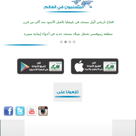
أكثر من 400 طالب يشاركون في مسابقة المعلومات الإسلامية بأستراليا
افتتاح تاريخي لأول مسجد في بلييفليا بالجبل الأسود منذ أكثر من قرن
منطقة ريبوفسي تحتفل بميلاد مسجد جديد في أجواء إيمانية مميزة
أكبر مشروع إسلامي في ريف أستراليا يفتتح أبوابه بعد سنوات من العمل والعطاء
القرآن والتربية في صدارة البرامج الصيفية للمسلمين في بينزا وساراتوف وموردوفيا هذا العام
اختتام الدورة التاسعة لمسابقة حفظ وتلاوة القرآن الكريم في أزناكاييف
تيسليتش تختتم برنامجا تعليميا لتعزيز القيم وبناء الشخصية للشباب المسلمين
اختتام منافسات قرآنية متميزة في بنغلاديش بمشاركة 3000 متسابق
أكثر من 400 طالب يشاركون في مسابقة المعلومات الإسلامية بأستراليا