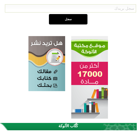
اختتام الدورة التاسعة لمسابقة حفظ وتلاوة القرآن الكريم في أزناكاييف
تيسليتش تختتم برنامجا تعليميا لتعزيز القيم وبناء الشخصية للشباب المسلمين
كُتَّاب الألوكة
اختتام منافسات قرآنية متميزة في بنغلاديش بمشاركة 3000 متسابق