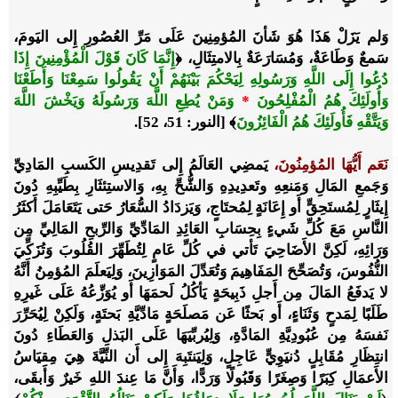
وَلم يَزَلْ هَذَا هُوَ شَأنَ المُؤمِنِينَ عَلَى مَرِّ العُصُورِ إِلى اليَومَ،
سَمعٌ وَطَاعَةٌ، وَمُسَارَعَةٌ بِالامتِثَالِ،
﴿
إِنَّمَا كَانَ قَوْلَ الْمُؤْمِنِينَ إِذَا
دُعُوا إِلَى اللَّهِ وَرَسُولِهِ لِيَحْكُمَ بَيْنَهُمْ أَنْ يَقُولُوا سَمِعْنَا وَأَطَعْنَا
وَأُولَئِكَ هُمُ الْمُفْلِحُونَ
*
وَمَنْ يُطِعِ اللَّهَ وَرَسُولَهُ وَيَخْشَ اللَّهَ
وَيَتَّقْهِ فَأُولَئِكَ هُمُ الْفَائِزُونَ
﴾
[النور: 51، 52].
نَعَم أَيُّهَا المُؤمِنُونَ،
يَمضِي العَالَمُ إِلى تَقدِيسِ الكَسبِ المَادِيِّ
وَجَمعِ المَالِ وَمَنعِهِ وتَعدِيدِهِ وَالشُّحِّ بِهِ، وَالاستِئثَارِ بِطَيِّبِهِ دُونَ
إِيثَارٍ لِمُستَحِقٍّ أَو إِعَانَةٍ لِمُحتَاجٍ، وَيَزدَادُ السُّعَارُ حَتى يَتَعَامَلَ أَكثَرُ
النَّاسِ مَعَ كُلِّ شَيءٍ بِحِسَابِ العَائِدِ المَادِّيِّ وَالرِّبحِ المَالِيِّ مِن
وَرَائِهِ، لَكِنَّ الأَضَاحِيَ تَأتي في كُلِّ عَامٍ لِتُطَهِّرَ القُلُوبَ وَتُزَكِّيَ
النُّفُوسَ، وَتُصَحِّحَ المَفَاهِيمَ وَتُعَدِّلَ المَوَازِينَ، وَلِيَعلَمَ المُؤمِنُ أَنَّهُ
لا يَدفَعُ المَالَ مِن أَجلِ ذَبِيحَةٍ يَأكُلُ لَحمَهَا أَو يُوَزِّعُهُ عَلَى غَيرِهِ
طَلَبًا لِمَدحٍ وَثَنَاءٍ، أَو بَحثًا عَن مَصلَحَةٍ مَادِّيَّةِ بَحتَةٍ، وَلَكِنْ لِيُحَرِّرَ
نَفسَهُ مِن عُبُودِيَّةِ المَادَّةِ، وَلِيُربِّيَهَا عَلَى البَذلِ وَالعَطَاءِ دُونَ
انتِظَارِ مُقَابِلٍ دُنيَوِيٍّ عَاجِلٍ، وَلِيَنتَبِهَ إِلى أَن النِّيَّةَ هِيَ مِقيَاسُ
الأَعمَالِ كِبَرًا وَصِغَرًا وَقَبُولًا وَرَدًّا، وَأَنَّ مَا عِندَ اللهِ خَيرٌ وَأَبقَى،