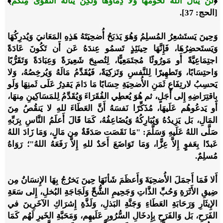
﴿
لَنْ يَنَالَ اللَّهَ لُحُومُهَا وَلَا دِمَاؤُهَا وَلَكِنْ يَنَالُهُ التَّقْوَى مِنْكُمْ
﴾
[الحج: 37].
وَحِينَ يَستَشعِرُ المُسلِمُ وَهُوَ يَذبَحُ أُضحِيَتَهُ هَذِهِ المَعَانيَ وَيُدرِكُهَا
وَيَستَحضِرُهَا، فَإِنَّهَا حِينَئِذٍ تَسمُو عِندَهُ عَن أَن تَكُونَ عَادَةً
اجتِمَاعِيَّةً أَو مَورُوثًا مُجتَمَعِيًّا، لِتُصبِحَ شَعِيرَةً وَعِبَادَةً وَتَقَرُّبًا
وَاحتِسَابًا، وَتَطهِيرًا لِلنَّفسِ وَتَزكِيَةً، فَيُقَدِّمُ مَالَهُ وَيُرخِصُهُ، وَلا
يَحسِبُ لارتِفَاعِ ثَمَنِ الأُضحِيَةِ حِسَابًا مَا دَامَ يَقدِرُ عَلَى ثَمنِهَا وَلَو
بِاقتِرَاضِهِ إِلى أَجَلٍ، ثم هُوَ يُعطِي الفُقَرَاءَ وَيُقَدِّمُ لِلمَسَاكِينِ مِنهَا،
أَو يَدعُوهُم عَلَيهَا، مُذَكِّرًا نَفسَهُ أَنَّ العَطَاءَ للهِ لا يَنقُصُ مِنَ
المَالِ، بَل يَزِيدُهُ وَيُبَارِكُهُ وَيُضَاعِفُهُ، كَمَا قَالَ أَعلَمُ النَّاسِ بِرَبِّهِ
صَلَّى اللهُ عَلَيهِ وَسَلَّمَ: "مَا نَقَصَت صَدَقَةٌ مِن مَالٍ، وَمَا زَادَ اللهُ
عَبدًا بِعَفوٍ إِلاَّ عِزًّا، وَمَا تَوَاضَعَ أَحَدٌ للهِ إِلاَّ رَفَعَهُ اللهُ"؛ رَوَاهُ
مُسلِمٌ.
أَلا فَمَا أَجمَلَ الأُضحِيَةَ وَأَعظَمَ شَأنَهَا حِينَ يَخرُجُ بِهَا الإِنسَانُ مِن
ضِيقِ الأَثَرَةِ وَحُبِّ الذَّاتِ وَجَحِيمِ الشُّحِّ وَلَجَاجَةِ البُخلِ، إِلى سَعَةِ
الإِيثَارِ وَرَحَابَةِ العَطَاءِ وَجَنَّةِ البَذلِ، وَلَذَّةِ إِشرَاكِ الآخَرِينَ في
الفَرَحِ، بَل وَالفَرَحِ بِإِدخَالِ السُّرُورِ عَلَيهِم، وَمَحَبَّةِ الخَيرِ لَهُم كَمَا