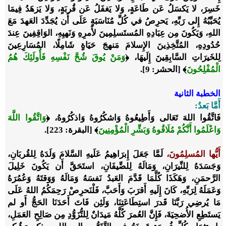
خَسِرَ، لا يَكسَلُ عَن طَاعَةٍ، وَلا يَغفَلُ عَن قُربَةٍ، وَلا يَزهَدُ فِيمَا
يُحَبِّبُهُ إِلى رَبِّهِ، يَحرِصُ في كُلِّ مُنَاسَبَةٍ عَلَى أَن يُجَدِّدَ العَهدَ مَعَ
اللهِ، وَيَكُونَ مِن عِبَادِهِ المُستَسلِمِينَ لأَمرِهِ وَنَهيِهِ، الوَاقِفِينَ عِندَ
حُدُودِهِ، المُتَّخِذِينَ الإِسلامَ مَنهجَ حَيَاةٍ شَامِلًا، المُسَارِعِينَ
لِلخَيرَاتِ السَّابِقِينَ إِلَيهَا،
﴿
وَمَنْ يُوقَ شُحَّ نَفْسِهِ فَأُولَئِكَ هُمُ
الْمُفْلِحُونَ
﴾
[الحشر: 9].
الخطبة الثانية
أَمَّا بَعدُ:
فَاتَّقُوا اللهَ تَعَالى وَأَطِيعُوهُ وَاشكُرُوهُ وَاذكُرُوهُ،
﴿
وَاتَّقُوا اللَّهَ
وَاعْلَمُوا أَنَّكُمْ مُلَاقُوهُ وَبَشِّرِ الْمُؤْمِنِينَ
﴾
[البقرة: 223].
أَيُّها المُسلِمُونَ،
لَمَّا جَعَلَ إِبرَاهِيمُ عَلَيهِ السَّلامَ وَلَدَهُ لِلقُربَانِ،
وَجَسَدَهُ لِلنِّيرَانِ، وَمَالَهُ لِلضِّيفَانِ، استَحَقَّ أَن يَكُونَ خَلِيلَ
الرَّحمَنِ، وَهَكَذَا كُلَّمَا قَدَّمَ العَبدُ نَفسَهُ وَمَالَهُ وَوَقتَهُ وَعُمُرَهُ
وَعَمَلَهُ لِرَبِّهِ، كَانَ إِلَيهِ أَقرَبَ وَأَحَبَّ، فَلْنَحرِصْ رَحِمَكُمُ اللهُ عَلَى
مَا يُرضِي رَبَّنَا قَدرَ استِطَاعَتِنَا، وَلَئِن فَاتَ أَحَدَنَا الحَجُّ أَو لم
يَستَطِعِ الأُضحِيَةَ، فَإِنَّ العُمرَ كُلَّهُ مَيدَانٌ لِلتُّزَوُّدِ مِن صَالِحِ العَمَلِ،