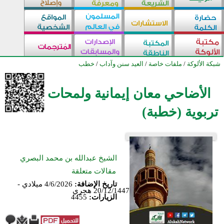
شبكة الألوكة
/
ملفات خاصة
/
العيد سنن وآداب
/
خطب
الأضاحي معان إيمانية ولمحات
تربوية (خطبة)
الشيخ عبدالله بن محمد البصري
مقالات متعلقة
تاريخ الإضافة:
4/6/2026 ميلادي -
20/12/1447 هجري
الزيارات:
4455