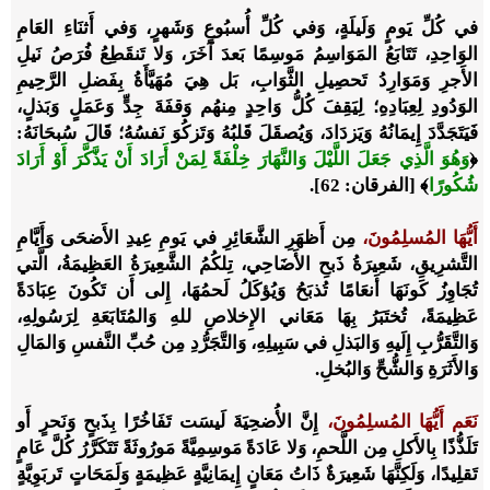
في كُلِّ يَومٍ وَلَيلَةٍ، وَفي كُلِّ أُسبُوعٍ وَشَهرٍ، وَفي أَثنَاءِ العَامِ
الوَاحِدِ، تَتَابَعُ المَوَاسِمُ مَوسِمًا بَعدَ آخَرَ، وَلا تَنقَطِعُ فُرَصُ نَيلِ
الأَجرِ وَمَوَارِدُ تَحصِيلِ الثَّوَابِ، بَل هِيَ مُهَيَّأَةُ بِفَضلِ الرَّحِيمِ
الوَدُودِ لِعِبَادِهِ؛ لِيَقِفَ كُلُّ وَاحِدٍ مِنهُم وَقفَةَ جِدٍّ وَعَمَلٍ وَبَذلٍ،
فَيَتَجَدَّدَ إِيمَانُهُ وَيَزدَادَ، وَيُصقَلَ قَلبُهُ وَتَزكُوَ نَفسُهُ؛ قَالَ سُبحَانَهُ:
﴿
وَهُوَ الَّذِي جَعَلَ اللَّيْلَ وَالنَّهَارَ خِلْفَةً لِمَنْ أَرَادَ أَنْ يَذَّكَّرَ أَوْ أَرَادَ
شُكُورًا
﴾
[الفرقان: 62].
أَيُّهَا المُسلِمُونَ،
مِن أَظهَرِ الشَّعَائِرِ في يَومِ عِيدِ الأَضحَى وَأَيَّامِ
التَّشرِيقِ، شَعِيرَةُ ذَبحِ الأَضَاحِي، تِلكُمُ الشَّعِيرَةُ العَظِيمَةُ، الَّتي
تُجَاوِزُ كَونَهَا أَنعَامًا تُذبَحُ وَيُؤكَلُ لَحمُهَا، إِلى أَن تَكُونَ عِبَادَةً
عَظِيمَةً، تُختَبَرُ بِهَا مَعَاني الإِخلاصِ للهِ وَالمُتَابَعَةِ لِرَسُولِهِ،
وَالتَّقَرُّبِ إِلَيهِ وَالبَذلِ في سَبِيلِهِ، وَالتَّجَرُّدِ مِن حُبِّ النَّفسِ وَالمَالِ
وَالأَثَرَةِ وَالشُّحِّ وَالبُخلِ.
نَعَم أَيُّهَا المُسلِمُونَ،
إِنَّ الأُضحِيَةَ لَيسَت تَفَاخُرًا بِذَبحٍ وَنَحرٍ أَو
تَلَذُّذًا بِالأَكلِ مِن اللَّحمِ، وَلا عَادَةً مَوسِمِيَّةً مَورُوثَةً تَتَكَرَّرُ كُلَّ عَامٍ
تَقلِيدًا، وَلَكِنَّهَا شَعِيرَةٌ ذَاتُ مَعَانٍ إِيمَانِيَّةٍ عَظِيمَةٍ وَلَمَحَاتٍ تَربَوِيَّةٍ