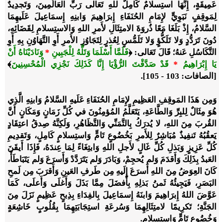
عَمِيقَةٍ، إِنَّهَا استِسلامٌ كَامِلٌ للهِ تَعَالى رَبِّ العَالَمِينَ، وَتَجدِيدٌ
لِمَوقِفٍ نَبَوِيٍّ لإِمَامِ الحُنَفَاءِ إِبرَاهِيمَ وَابنِهِ إِسمَاعِيلَ عَلَيهِمَا
السَّلامُ، إِذْ بَلَغَا مَعًا ذُروَةَ الامتِثَالِ لأَمرِ اللهِ وَالاستِسلامِ لِقَضَائِهِ،
دُونَ تَرَدُّدٍ وَلا تَلَكُّؤٍ وَلا تَلَمُّسٍ لِعُذرٍ لِتَجَاوُزِ الأَمرِ أَوِ التَّهَاوُنِ بِهِ أَوِ
التَّكَاسُلِ عَنهُ؛ قَالَ تَعَالى:
﴿
فَلَمَّا أَسْلَمَا وَتَلَّهُ لِلْجَبِينِ
*
وَنَادَيْنَاهُ أَنْ
يَا إِبْرَاهِيمُ
*
قَدْ صَدَّقْتَ الرُّؤْيَا إِنَّا كَذَلِكَ نَجْزِي الْمُحْسِنِينَ
﴾
[الصافات: 103 - 105].
وَمِن هَذَا المَوقِفِ العَظِيمِ لإِمَامِ الحُنَفَاءِ عَلَيهِ السَّلامُ وَابنِهِ الَّذِي
هُوَ مِثَالٌ لِلبِرِّ وَالطَّاعَةِ، يَتَعَلَّمُ المُؤمِنُونَ في كُلِّ زَمَانٍ وَمَكَانٍ أَنَّ
القُربَ مِنَ اللهِ، لا يُدرَكُ بِالتَّمَنِّي وَالتَّظَاهُرِ، وَلَكِنَّهُ صِدقُ اعتِقَادٍ
يَعقُبُهُ تَنفِيذٌ مُبَاشِرٌ لِلأَمرِ بَخُضُوعٍ تَامٍّ وَاستِسلامٍ كَامِلٍ، وَتَقدِيمِ
كُلِّ عَزِيزٍ وَبَذلِ كُلِّ غَالٍ لأَجلِ اللهِ وَابتِغَاءً لِمَا عِندَهُ، فَإِذَا أَيقَنَ
العَبدُ بِذَلِكَ وَأَقدَمَ وَلم يُحجِمْ، وَبَادَرَ وَلم يَتَرَدَّدْ وَأَسرَعَ وَلم يَتَبَاطَأْ،
كَانَ العِوَضُ مِنَ اللهِ أَسرَعَ إِلَيهِ مِن طَرفِ العَينِ وَأَقرَبَ مِن لَمحِ
البَصَرِ، فَيَجِيئُهُ ثَمنُ بَذلِهِ بِأَفضَلَ مِمَّا بَذَلَ وَأَغلَى وَأَعلَى، كَمَا
عَوَّضَ اللهُ إِبرَاهِيمَ وَابنَهُ إِسمَاعِيلَ بِالفِدَاءِ بِذِبحٍ عَظِيمٍ نَزَلَ مِنَ
الجَنَّةِ؛ تَكرِيمًا لامتِثَالِهِمَا وَسُرعَةِ استِجَابَتِهِمَا بِقُلُوبٍ خَاشِعَةٍ
وَخُضُوعٍ تَامٍّ وَاستِسلامٍ.