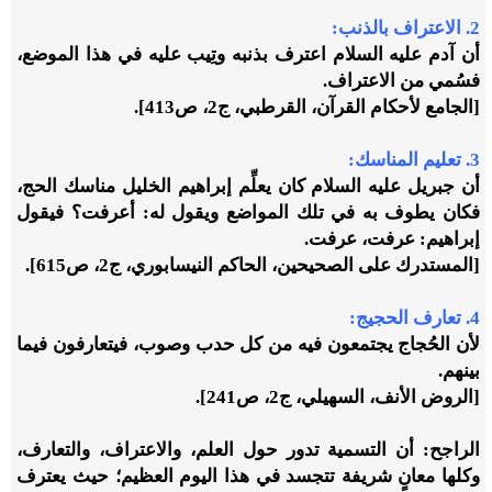
2. الاعتراف بالذنب:
أن آدم عليه السلام اعترف بذنبه وتِيب عليه في هذا الموضع،
فسُمي من الاعتراف.
[الجامع لأحكام القرآن، القرطبي، ج2، ص413].
3. تعليم المناسك:
أن جبريل عليه السلام كان يعلِّم إبراهيم الخليل مناسك الحج،
فكان يطوف به في تلك المواضع ويقول له: أعرفت؟ فيقول
إبراهيم: عرفت، عرفت.
[المستدرك على الصحيحين، الحاكم النيسابوري، ج2، ص615].
4. تعارف الحجيج:
لأن الحُجاج يجتمعون فيه من كل حدب وصوب، فيتعارفون فيما
بينهم.
[الروض الأنف، السهيلي، ج2، ص241].
الراجح: أن التسمية تدور حول العلم، والاعتراف، والتعارف،
وكلها معانٍ شريفة تتجسد في هذا اليوم العظيم؛ حيث يعترف