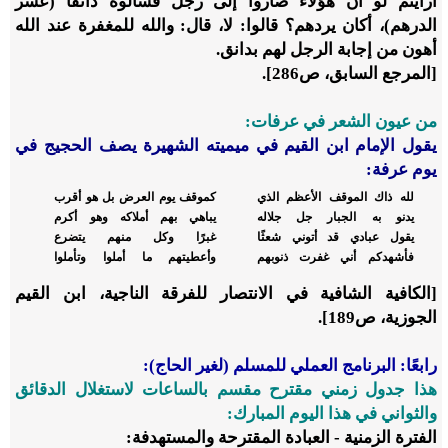
أرأيتم لو أن هؤلاء صاروا إلى رجل فسألوه دانقًا (عشر
الدرهم)، أكان يردهم؟ قالوا: لا، قال: والله للمغفرة عند الله
أهون من إجابة الرجل لهم بدانق.
[المرجع السابق، ص286].
من عيون الشعر في عرفات:
يقول الإمام ابن القيم في ميميته الشهيرة يصف الحجيج في
يوم عرفة:
لله ذاك الموقف الأعظم الذي
كموقف يوم العرض بل هو أقرب
يدنو به الجبار جل جلاله
يباهي بهم أملاكه وهو أكرم
يقول عبادي قد أتوني شعثًا
غبرًا وكل منهم يتضرع
فأشهدكم أني غفرت ذنوبهم
وأعطيتهم ما أملوا وتأملوا
[الكافية الشافية في الانتصار للفرقة الناجية، ابن القيم
الجوزية، ص189].
رابعًا: البرنامج العملي للمسلم (لغير الحاج):
هذا جدول زمني مقترح مقسم بالساعات لاستغلال الدقائق
والثواني في هذا اليوم المبارك:
الفترة الزمنية - العبادة المقترحة والمستهدفة: