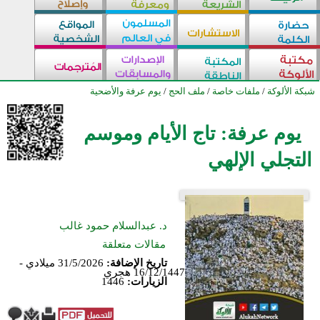
شبكة الألوكة
/
ملفات خاصة
/
ملف الحج
/
يوم عرفة والأضحية
يوم عرفة: تاج الأيام وموسم
التجلي الإلهي
د. عبدالسلام حمود غالب
مقالات متعلقة
تاريخ الإضافة:
31/5/2026 ميلادي -
16/12/1447 هجري
الزيارات:
1446