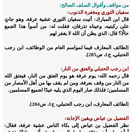
من مواقف وأقوال السلف الصالح:
سفيان الثوري ومغفرة الذنوب:
قال ابن المبارك: أتيت سفيان الثوري عشية عرفة، وهو جاثٍ
على ركبتيه، وعيناه تذرفان، فقلت له: من أسوأ هذا الجمع
حالًا؟ قال: الذي يظن أن الله لا يغفر لهم
[لطائف المعارف فيما لمواسم العام من الوظائف، ابن رجب
الحنبلي، ج1، ص285].
ابن رجب الحنبلي والعتق من النار:
قال رحمه الله: يوم عرفة هو يوم العتق من النار، فيعتق الله
من النار من وقف بعرفة، ومن لم يقف بها من أهل الأمصار من
المسلمين؛ فلذلك صار اليوم الذي يليه عيدًا لجميع المسلمين.
[لطائف المعارف، ابن رجب الحنبلي، ج1، ص284].
الفضيل بن عياض ويقين الإجابة:
نظر الفضيل بن عياض إلى بكاء الناس عشية عرفة، فقال: