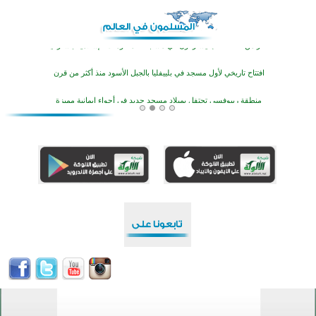
أكثر من 400 طالب يشاركون في مسابقة المعلومات الإسلامية بأستراليا
افتتاح تاريخي لأول مسجد في بلييفليا بالجبل الأسود منذ أكثر من قرن
منطقة ريبوفسي تحتفل بميلاد مسجد جديد في أجواء إيمانية مميزة
أكبر مشروع إسلامي في ريف أستراليا يفتتح أبوابه بعد سنوات من العمل والعطاء
القرآن والتربية في صدارة البرامج الصيفية للمسلمين في بينزا وساراتوف وموردوفيا هذا العام
اختتام الدورة التاسعة لمسابقة حفظ وتلاوة القرآن الكريم في أزناكاييف
تيسليتش تختتم برنامجا تعليميا لتعزيز القيم وبناء الشخصية للشباب المسلمين
اختتام منافسات قرآنية متميزة في بنغلاديش بمشاركة 3000 متسابق
أكثر من 400 طالب يشاركون في مسابقة المعلومات الإسلامية بأستراليا