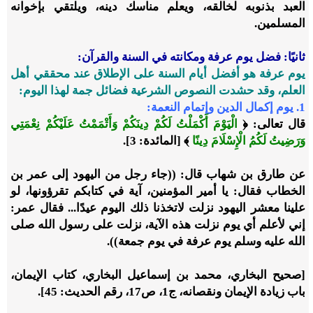
العبد بذنوبه لخالقه، ويعلم مناسك دينه، ويلتقي بإخوانه
المسلمين.
ثانيًا: فضل يوم عرفة ومكانته في السنة والقرآن:
يوم عرفة هو أفضل أيام السنة على الإطلاق عند محققي أهل
العلم، وقد حشدت النصوص الشرعية فضائل جمة لهذا اليوم:
1. يوم إكمال الدين وإتمام النعمة:
قال تعالى: ﴿
الْيَوْمَ أَكْمَلْتُ لَكُمْ دِينَكُمْ وَأَتْمَمْتُ عَلَيْكُمْ نِعْمَتِي
وَرَضِيتُ لَكُمُ الْإِسْلَامَ دِينًا
﴾ [المائدة: 3].
عن طارق بن شهاب قال: ((جاء رجل من اليهود إلى عمر بن
الخطاب فقال: يا أمير المؤمنين، آية في كتابكم تقرؤونها، لو
علينا معشر اليهود نزلت لاتخذنا ذلك اليوم عيدًا... فقال عمر:
إني لأعلم أي يوم نزلت هذه الآية، نزلت على رسول الله صلى
الله عليه وسلم يوم عرفة في يوم جمعة)).
[صحيح البخاري، محمد بن إسماعيل البخاري، كتاب الإيمان،
باب زيادة الإيمان ونقصانه، ج1، ص17، رقم الحديث: 45].