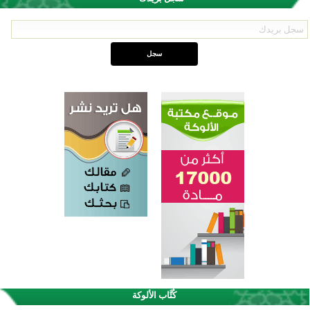
اختتام الدورة التاسعة لمسابقة حفظ وتلاوة القرآن الكريم في أزناكاييف
تيسليتش تختتم برنامجا تعليميا لتعزيز القيم وبناء الشخصية للشباب المسلمين
كُتَّاب الألوكة
اختتام منافسات قرآنية متميزة في بنغلاديش بمشاركة 3000 متسابق