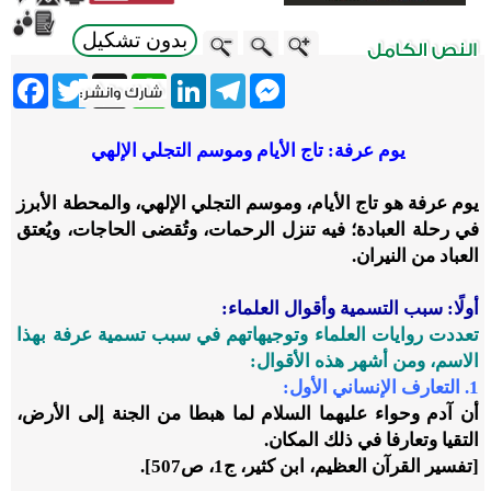
بدون تشكيل
ebook
Twitter
WhatsApp
X
LinkedIn
Telegram
Messenger
يوم عرفة: تاج الأيام وموسم التجلي الإلهي
يوم عرفة هو تاج الأيام، وموسم التجلي الإلهي، والمحطة الأبرز
في رحلة العبادة؛ فيه تنزل الرحمات، وتُقضى الحاجات، ويُعتق
العباد من النيران.
أولًا: سبب التسمية وأقوال العلماء:
تعددت روايات العلماء وتوجيهاتهم في سبب تسمية عرفة بهذا
الاسم، ومن أشهر هذه الأقوال:
1. التعارف الإنساني الأول:
أن آدم وحواء عليهما السلام لما هبطا من الجنة إلى الأرض،
التقيا وتعارفا في ذلك المكان.
[تفسير القرآن العظيم، ابن كثير، ج1، ص507].