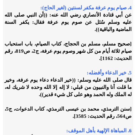
4. صيام يوم عرفة مكفر لسنتين (لغير الحاج):
عن أبي قتادة الأنصاري رضي الله عنه: ((أن النبي صلى الله
عليه وسلم سُئل عن صوم يوم عرفة فقال: يكفر السنة
الماضية والباقية)).
[صحيح مسلم، مسلم بن الحجاج، كتاب الصيام، باب استحباب
صيام ثلاثة أيام من كل شهر وصوم يوم عرفة، ج2، ص819، رقم
الحديث: 1162].
5. خير الدعاء وأفضله:
قال صلى الله عليه وسلم: ((خير الدعاء دعاء يوم عرفة، وخير
ما قلت أنا والنبيون من قبلي: لا إله إلا الله وحده لا شريك له،
له الملك وله الحمد وهو على كل شيء قدير)).
[سنن الترمذي، محمد بن عيسى الترمذي، كتاب الدعوات، ج5،
ص564، رقم الحديث: 3585].
6. المباهاة الإلهية بأهل الموقف: