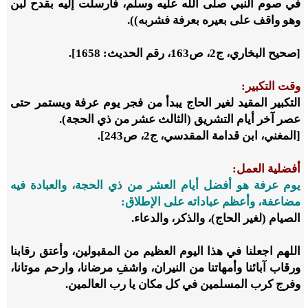
في صوم النبي صلى الله عليه وسلم، فأرسلت إليه بقدح لبن
وهو واقف على بعيره بعرفة فشربه)).
[صحيح البخاري، ج2، ص163، رقم الحديث: 1658].
وقت التكبير:
التكبير المقيد لغير الحاج يبدأ من فجر يوم عرفة ويستمر حتى
عصر آخر أيام التشريق (الثالث عشر من ذي الحجة).
[المغني، ابن قدامة المقدسي، ج2، ص243].
أفضلية العمل:
يوم عرفة هو أفضل أيام العشر من ذي الحجة، والعبادة فيه
مضاعفة، وأعظم عباداته على الإطلاق:
الصيام (لغير الحاج)، والذكر، والدعاء.
اللهم اجعلنا في هذا اليوم العظيم من المقبولين، وأعتق رقابنا
ورقاب آبائنا وأمهاتنا من النيران، واشفِ مرضانا، وارحم موتانا،
وفرج كرب المسلمين في كل مكان يا رب العالمين.