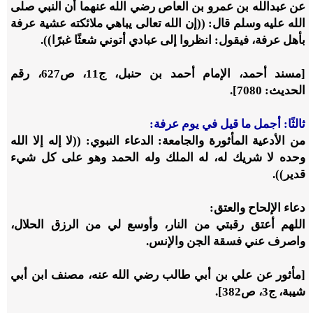
عن عبدالله بن عمرو بن العاص رضي الله عنهما أن النبي صلى
الله عليه وسلم قال: ((إن الله تعالى يباهي ملائكته عشية عرفة
بأهل عرفة، فيقول: انظروا إلى عبادي أتوني شعثًا غبرًا)).
[مسند أحمد، الإمام أحمد بن حنبل، ج11، ص627، رقم
الحديث: 7080].
ثالثًا: أجمل ما قيل في يوم عرفة:
من الأدعية المأثورة والجامعة: الدعاء النبوي: ((لا إله إلا الله
وحده لا شريك له، له الملك وله الحمد وهو على كل شيء
قدير)).
دعاء الإلحاح والعتق:
اللهم أعتق رقبتي من النار، وأوسع لي من الرزق الحلال،
واصرف عني فسقة الجن والإنس.
[مأثور عن علي بن أبي طالب رضي الله عنه، مصنف ابن أبي
شيبة، ج3، ص382].