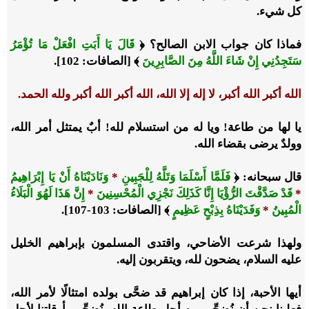
كل شيء.
فماذا كان جواب الابن الصالح؟ ﴿
قَالَ يَا أَبَتِ افْعَلْ مَا تُؤْمَرُ
سَتَجِدُنِي إِنْ شَاءَ اللَّهُ مِنَ الصَّابِرِينَ
﴾ [الصافات: 102].
الله أكبر الله أكبر، لا إله إلا الله، الله أكبر الله أكبر ولله الحمد.
يا لها من طاعة! ويا له من استسلام لله! أبٌ يمتثل أمر الله،
وولدٌ يرضى بقضاء الله.
قال سبحانه: ﴿
فَلَمَّا أَسْلَمَا وَتَلَّهُ لِلْجَبِينِ
*
وَنَادَيْنَاهُ أَنْ يَا إِبْرَاهِيمُ
*
قَدْ صَدَّقْتَ الرُّؤْيَا إِنَّا كَذَلِكَ نَجْزِي الْمُحْسِنِينَ
*
إِنَّ هَذَا لَهُوَ الْبَلَاءُ
الْمُبِينُ
*
وَفَدَيْنَاهُ بِذِبْحٍ عَظِيمٍ
﴾ [الصافات: 103-107].
ولهذا شرعت الأضاحي، واقتدى المسلمون بإبراهيم الخليل
عليه السلام، يضحون لله، ويتقربون إليه.
أيها الأحبة، إذا كان إبراهيم قد ضحَّى بولده امتثالًا لأمر الله،