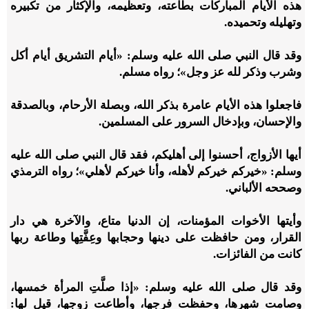
هذه الأيام المباركات بطاعته، وتعظيمه، والإكثار من تكبيره
وتهليله وتحميده.
وقد قال النبي صلى الله عليه وسلم: «أيام التشريق أيام أكل
وشرب وذكر لله عز وجل»؛ رواه مسلم.
فاجعلوا هذه الأيام عامرة بذكر الله، وبصلة الأرحام، وبالصدقة
والإحسان، وبإدخال السرور على المسلمين.
أيها الأزواج، أحسنوا إلى أهليكم، فقد قال النبي صلى الله عليه
وسلم: «خيركم خيركم لأهله، وأنا خيركم لأهلي»؛ رواه الترمذي
وصححه الألباني.
وأيتها الأخوات المؤمنات، إن الدنيا متاع، والآخرة هي دار
القرار، ومن حافظت على دينها وحجابها وعِفَّتِها وطاعة ربها
كانت من الفائزات.
وقد قال صلى الله عليه وسلم: «إذا صلَّتِ المرأة خمسها،
وصامت شهرها، وحفظت فرجها، وأطاعت زوجها، قيل لها: