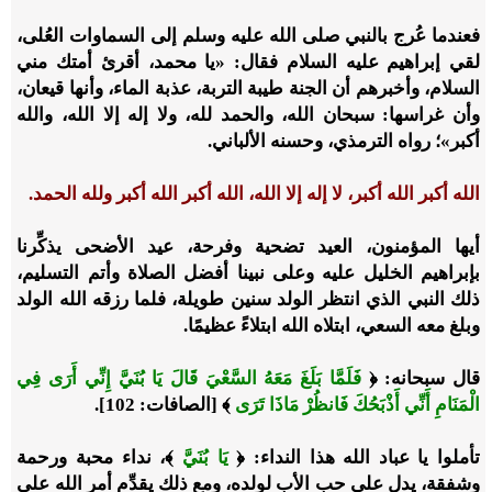
فعندما عُرج بالنبي صلى الله عليه وسلم إلى السماوات العُلى،
لقي إبراهيم عليه السلام فقال: «يا محمد، أقرئ أمتك مني
السلام، وأخبرهم أن الجنة طيبة التربة، عذبة الماء، وأنها قيعان،
وأن غراسها: سبحان الله، والحمد لله، ولا إله إلا الله، والله
أكبر»؛ رواه الترمذي، وحسنه الألباني.
الله أكبر الله أكبر، لا إله إلا الله، الله أكبر الله أكبر ولله الحمد.
أيها المؤمنون، العيد تضحية وفرحة، عيد الأضحى يذكِّرنا
بإبراهيم الخليل عليه وعلى نبينا أفضل الصلاة وأتم التسليم،
ذلك النبي الذي انتظر الولد سنين طويلة، فلما رزقه الله الولد
وبلغ معه السعي، ابتلاه الله ابتلاءً عظيمًا.
قال سبحانه: ﴿
فَلَمَّا بَلَغَ مَعَهُ السَّعْيَ قَالَ يَا بُنَيَّ إِنِّي أَرَى فِي
الْمَنَامِ أَنِّي أَذْبَحُكَ فَانظُرْ مَاذَا تَرَى
﴾ [الصافات: 102].
تأملوا يا عباد الله هذا النداء: ﴿
يَا بُنَيَّ
﴾، نداء محبة ورحمة
وشفقة، يدل على حب الأب لولده، ومع ذلك يقدِّم أمر الله على