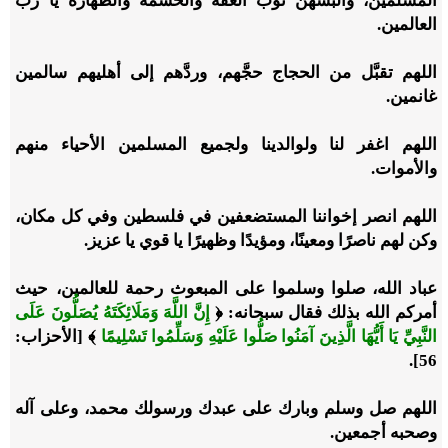
المسلمين، وألبسهن ثوب العفة والحشمة والطهارة يا رب
العالمين.
اللهم تقبَّل من الحجاج حجَّهم، وردَّهم إلى أهليهم سالمين
غانمين.
اللهم اغفر لنا ولوالدينا ولجميع المسلمين الأحياء منهم
والأموات.
اللهم انصر إخواننا المستضعفين في فلسطين وفي كل مكان،
وكن لهم ناصرًا ومعينًا، ومؤيدًا وظهيرًا يا قوي يا عزيز.
عباد الله، صلوا وسلموا على المبعوث رحمة للعالمين، حيث
أمركم الله بذلك فقال سبحانه: ﴿
إِنَّ اللَّهَ وَمَلَائِكَتَهُ يُصَلُّونَ عَلَى
النَّبِيِّ يَا أَيُّهَا الَّذِينَ آمَنُوا صَلُّوا عَلَيْهِ وَسَلِّمُوا تَسْلِيمًا
﴾ [الأحزاب:
56].
اللهم صل وسلم وبارك على عبدك ورسولك محمد، وعلى آله
وصحبه أجمعين.