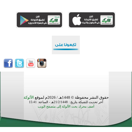
القرآن والتربية في صدارة البرامج الصيفية للمسلمين في بينزا وساراتوف وموردوفيا هذا العام
اختتام الدورة التاسعة لمسابقة حفظ وتلاوة القرآن الكريم في أزناكاييف
تيسليتش تختتم برنامجا تعليميا لتعزيز القيم وبناء الشخصية للشباب المسلمين
اختتام منافسات قرآنية متميزة في بنغلاديش بمشاركة 3000 متسابق
أكثر من 400 طالب يشاركون في مسابقة المعلومات الإسلامية بأستراليا
حقوق النشر محفوظة © 1448هـ / 2026م لموقع
الألوكة
آخر تحديث للشبكة بتاريخ : 21/2/1448هـ - الساعة: 15:41
أضف محرك بحث الألوكة إلى متصفح الويب