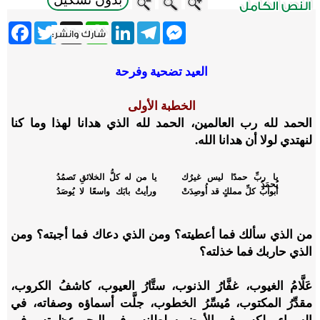
ebook
Twitter
WhatsApp
X
LinkedIn
Telegram
Messenger
العيد تضحية وفرحة
الخطبة الأولى
الحمد لله رب العالمين، الحمد لله الذي هدانا لهذا وما كنا
لنهتدي لولا أن هدانا الله.
يا ربِّ حمدًا ليس غيرُك
يا من له كلُّ الخلائقِ تَصمُدُ
يُحمَدُ
أبوابُ كلِّ مملكٍ قد أُوصِدَتْ
ورأيتُ بابَك واسعًا لا يُوصَدُ
من الذي سألك فما أعطيته؟ ومن الذي دعاك فما أجبته؟ ومن
الذي حاربك فما خذلته؟
عَلَّامُ الغيوب، غفَّارُ الذنوب، ستَّارُ العيوب، كاشفُ الكروب،
مقدِّرُ المكتوب، مُيسِّرُ الخطوب، جلَّت أسماؤه وصفاته، في