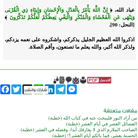
عباد الله، ﴿
إِنَّ اللَّهَ يَأْمُرُ بِالْعَدْلِ وَالْإِحْسَانِ وَإِيتَاءِ ذِي الْقُرْبَى
وَيَنْهَى عَنِ الْفَحْشَاءِ وَالْمُنْكَرِ وَالْبَغْيِ يَعِظُكُمْ لَعَلَّكُمْ تَذَكَّرُونَ
﴾
[النحل: 90].
اذكروا الله العظيم الجليل يذكركم، واشكروه على نعمه يزدكم،
ولذكر الله أكبر، والله يعلم ما تصنعون، وأقم الصلاة.
book
Twitter
WhatsApp
X
LinkedIn
Telegram
Messenger
من أراد النور فليبحث عنه في كتاب الله (خطبة)
الفضائل العشر في أيام العشر (خطبة)
الصاحب الملازم الذي لا يفارقك أبدا، وفضله في العشر (خطبة)
الحسنة بعشر، فما بالكم أيام العشر؟! (خطبة)