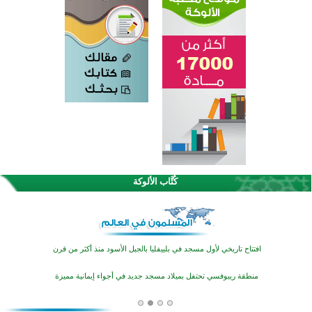
اختتام الدورة التاسعة لمسابقة حفظ وتلاوة القرآن الكريم في أزناكاييف
تيسليتش تختتم برنامجا تعليميا لتعزيز القيم وبناء الشخصية للشباب المسلمين
كُتَّاب الألوكة
اختتام منافسات قرآنية متميزة في بنغلاديش بمشاركة 3000 متسابق
أكثر من 400 طالب يشاركون في مسابقة المعلومات الإسلامية بأستراليا
افتتاح تاريخي لأول مسجد في بلييفليا بالجبل الأسود منذ أكثر من قرن
منطقة ريبوفسي تحتفل بميلاد مسجد جديد في أجواء إيمانية مميزة
أكبر مشروع إسلامي في ريف أستراليا يفتتح أبوابه بعد سنوات من العمل والعطاء