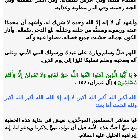
السماء ملكه، وفي الأرض سلطانه، وفي البحر عظمته، وفي
الجنة رحمته، وفي النار سطوته وعذابه.
وأشهد أن لا إله إلا الله وحده لا شريك له، وأشهد أن محمدًا
عبده ورسوله وصفيُّه من خلقه وخليلُه، بلغ الدجى بكماله، وأنار
الكون بجماله، حسُنت جميع خصاله، فصلوا عليه وآله.
اللهم صلِّ وسلم وبارك على عبدك ورسولك النبي الأمي، وعلى
آله وصحبه، وسلم تسليمًا كثيرًا إلى يوم الدين.
﴿
يَا أَيُّهَا الَّذِينَ آمَنُوا اتَّقُوا اللَّهَ حَقَّ تُقَاتِهِ وَلَا تَمُوتُنَّ إِلَّا وَأَنْتُمْ
مُسْلِمُونَ
﴾ [آل عمران: 102].
الله أكبر الله أكبر الله أكبر، لا إله إلا الله، الله أكبر الله أكبر
ولله الحمد، أما بعد:
فيا معاشر المسلمين الموحِّدين، نعيش في بداية هذه الخطبة
مع نبيٍّ أحبَّ هذه الأمة قبل أن نولد، نبيٍّ يذكرنا ويدعو لنا، إنه
إبراهيم الخليل عليه السلام.