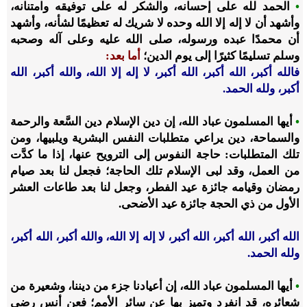
•
الحمد لله على إحسانه، والشكر له على توفيقه وامتنانه،
وأشهد أن لا إله إلا الله وحده لا شريك له تعظيمًا لشأنه، وأشهد
أن محمدًا عبده ورسوله، صلى الله عليه وعلى آله وصحبه
وسلم تسليمًا كثيرًا إلى يوم الدين؛
أما بعد:
فالله أكبر، الله أكبر، الله أكبر، لا إله إلا الله، والله أكبر، الله
أكبر، ولله الحمد.
•
أيها المسلمون عباد الله، إن دين الإسلام دين السَّعة والرحمة
والسماحة، دين يراعي متطلبات النفس البشرية ويلبيها، ومن
تلك المتطلبات: حاجة النفوس إلى الترويح عنها، إذا ما كدَّت
من العمل، وقد لبى الإسلام تلك الحاجة؛ فجعل لنا بعد صيام
رمضان وقيامه جائزة عيد الفطر، وجعل لنا بعد طاعات العشر
الأول من ذي الحجة جائزة عيد الأضحى.
الله أكبر، الله أكبر، الله أكبر، لا إله إلا الله، والله أكبر، الله أكبر،
ولله الحمد.
•
أيها المسلمون عباد الله، إن أعيادنا جزء من ديننا، وشعيرة من
شعائره، قد انفرد وتميز بها عن سائر الأمم؛ فعن أنس رضي