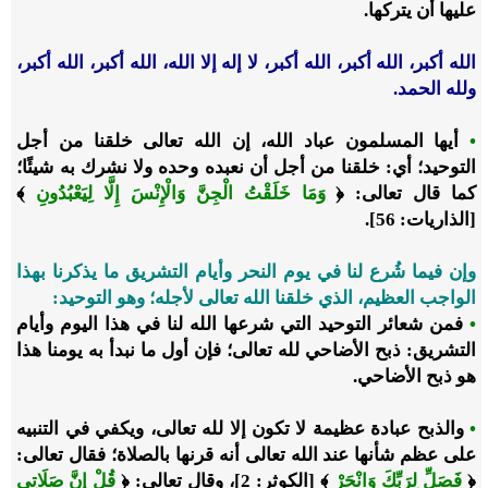
عليها أن يتركها.
الله أكبر، الله أكبر، الله أكبر، لا إله إلا الله، الله أكبر، الله أكبر،
ولله الحمد.
•
أيها المسلمون عباد الله، إن الله تعالى خلقنا من أجل
التوحيد؛ أي: خلقنا من أجل أن نعبده وحده ولا نشرك به شيئًا؛
كما قال تعالى: ﴿
وَمَا خَلَقْتُ الْجِنَّ وَالْإِنْسَ إِلَّا لِيَعْبُدُونِ
﴾
[الذاريات: 56].
وإن فيما شُرع لنا في يوم النحر وأيام التشريق ما يذكرنا بهذا
الواجب العظيم، الذي خلقنا الله تعالى لأجله؛ وهو التوحيد:
•
فمن شعائر التوحيد التي شرعها الله لنا في هذا اليوم وأيام
التشريق: ذبح الأضاحي لله تعالى؛ فإن أول ما نبدأ به يومنا هذا
هو ذبح الأضاحي.
•
والذبح عبادة عظيمة لا تكون إلا لله تعالى، ويكفي في التنبيه
على عظم شأنها عند الله تعالى أنه قرنها بالصلاة؛ فقال تعالى:
﴿
فَصَلِّ لِرَبِّكَ وَانْحَرْ
﴾ [الكوثر: 2]، وقال تعالى: ﴿
قُلْ إِنَّ صَلَاتِي