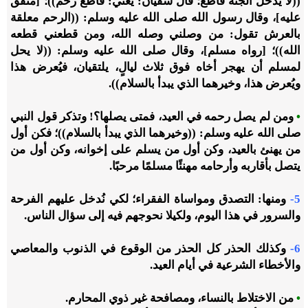
((لا يدخل الجنة قاطع؛ قال سفيان: يعني: قاطع رحم))؛ [متفق
عليه]، وقال رسول الله صلى الله عليه وسلم: ((الرحم معلقة
بالعرش تقول: من وصلني وصله الله، ومن قطعني قطعه
الله))؛ [رواه مسلم]، وقال صلى الله عليه وسلم: ((لا يحل
لمسلم أن يهجر أخاه فوق ثلاث ليالٍ، يلتقيان، فيُعرض هذا
ويُعرض هذا، وخيرهما الذي يبدأ بالسلام)).
•
ومن لم يصل رحمه في العيد، فمتى يصلها؟! وتذكر قول النبي
صلى الله عليه وسلم: ((وخيرهما الذي يبدأ بالسلام))؛ فكن أول
من يهنئ بالعيد، وكن أول من يسلم على إخوانه، وكن أول من
يتصل بأقاربه وأرحامه مهنئًا مسلمًا مرحبًا.
5-
ومنها: التصدق ومواساة الفقراء؛ لكي نُدخل عليهم الفرحة
والسرور في هذا اليوم، ولكيلا نحوجهم فيه إلى سؤال الناس.
6-
وكذلك الحذر كل الحذر من الوقوع في الذنوب والمعاصي
والأخطاء الشرعية في أيام العيد.
•
من الاختلاط بالنساء، ومصافحة غير ذوي المحارم.