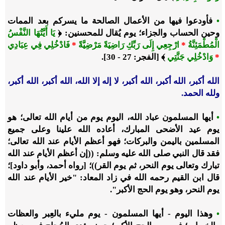
•
فأودعوا فيها من الأعمال الصالحة ما يسركم بعد الممات
وحين الحساب والجزاء؛ يوم يُقال للمحسنين: ﴿
يَا أَيَّتُهَا النَّفْسُ
الْمُطْمَئِنَّةُ
*
ارْجِعِي إِلَى رَبِّكِ رَاضِيَةً مَرْضِيَّةً
*
فَادْخُلِي فِي عِبَادِي
*
وَادْخُلِي جَنَّتِي
﴾ [الفجر: 27 - 30].
الله أكبر، الله أكبر، الله أكبر، لا إله إلا الله، الله أكبر، الله أكبر،
ولله الحمد.
•
أيها المسلمون عباد الله، اليوم يوم من أيام الله تعالى؛ هو
يوم عيد الأضحى المبارك، أعاده الله علينا وعلى جميع
المسلمين باليمن والبركات؛ فهو أعظم الأيام عند الله تعالى؛
فقد قال النبي صلى الله عليه وسلم: ((إن أعظم الأيام عند الله
تبارك وتعالى يوم النحر، ثم يوم القر))؛ [رواه أحمد، وأبو داود]؛
قال ابن القيم رحمه الله في زاد المعاد: "خير الأيام عند الله
يوم النحر، وهو يوم الحج الأكبر".
•
وهذا اليوم - أيها المسلمون - يوم مليء بالعِبر والعظات