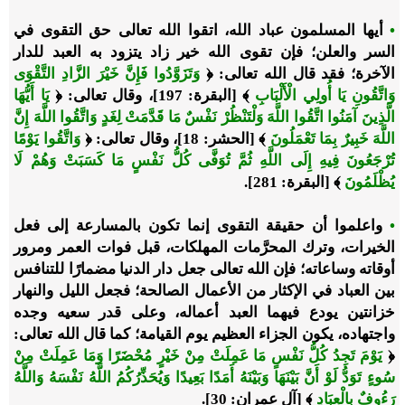
•
أيها المسلمون عباد الله، اتقوا الله تعالى حق التقوى في
السر والعلن؛ فإن تقوى الله خير زاد يتزود به العبد للدار
الآخرة؛ فقد قال الله تعالى: ﴿
وَتَزَوَّدُوا فَإِنَّ خَيْرَ الزَّادِ التَّقْوَى
وَاتَّقُونِ يَا أُولِي الْأَلْبَابِ
﴾ [البقرة: 197]، وقال تعالى: ﴿
يَا أَيُّهَا
الَّذِينَ آمَنُوا اتَّقُوا اللَّهَ وَلْتَنْظُرْ نَفْسٌ مَا قَدَّمَتْ لِغَدٍ وَاتَّقُوا اللَّهَ إِنَّ
اللَّهَ خَبِيرٌ بِمَا تَعْمَلُونَ
﴾ [الحشر: 18]، وقال تعالى: ﴿
وَاتَّقُوا يَوْمًا
تُرْجَعُونَ فِيهِ إِلَى اللَّهِ ثُمَّ تُوَفَّى كُلُّ نَفْسٍ مَا كَسَبَتْ وَهُمْ لَا
يُظْلَمُونَ
﴾ [البقرة: 281].
•
واعلموا أن حقيقة التقوى إنما تكون بالمسارعة إلى فعل
الخيرات، وترك المحرَّمات المهلكات، قبل فوات العمر ومرور
أوقاته وساعاته؛ فإن الله تعالى جعل دار الدنيا مضمارًا للتنافس
بين العباد في الإكثار من الأعمال الصالحة؛ فجعل الليل والنهار
خزانتين يودع فيهما العبد أعماله، وعلى قدر سعيه وجده
واجتهاده، يكون الجزاء العظيم يوم القيامة؛ كما قال الله تعالى:
﴿
يَوْمَ تَجِدُ كُلُّ نَفْسٍ مَا عَمِلَتْ مِنْ خَيْرٍ مُحْضَرًا وَمَا عَمِلَتْ مِنْ
سُوءٍ تَوَدُّ لَوْ أَنَّ بَيْنَهَا وَبَيْنَهُ أَمَدًا بَعِيدًا وَيُحَذِّرُكُمُ اللَّهُ نَفْسَهُ وَاللَّهُ
رَءُوفٌ بِالْعِبَادِ
﴾ [آل عمران: 30].