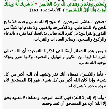
وَنُسُكِي وَمَحْيَايَ وَمَمَاتِي لِلَّهِ رَبِّ الْعَالَمِينَ
*
لَا شَرِيكَ لَهُ وَبِذَلِكَ
أُمِرْتُ وَأَنَا أَوَّلُ الْمُسْلِمِينَ
﴾ [الأنعام: 162، 163].
•
فنحن - معاشر الموحدين - لا نذبح إلا لله تعالى وحده، فلا نذبح
للجن ولا للشياطين، ولا للأضرحة والقبور، ولا نقدم لها شيئًا من
النذور والقرابين؛ بل نُفرد الله تعالى بذبائحنا، كما نفرده بالدعاء
والركوع والسجود، وسائر العبادات والقربات.
•
ومن هذه الشعائر أيضًا التي تُذكرنا بالتوحيد: أن الله تعالى
شرع لنا فيها من التكبير والتهليل والتحميد، وكلها تقرر وتؤكد
توحيد الله تعالى.
•
فأما (التكبير): فمعناه أنك تقر وتشهد أن الله أكبر من كل
شيء، وإذا كان الله أكبر من كل شيء، فهو إذًا المستحق لأن
نعبده وحده لا شريك له.
•
وأما (لا إله إلا الله): فهي كلمة التوحيد، ومعناها: لا معبود بحق
إلا الله؛ أي: هو المستحق أن يُعبد وحده.