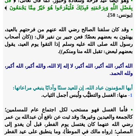
•
وهو أيضًا عيد فرحة وسعادة وحبور؛ كما قال تعالى: ﴿
قُلْ
بِفَضْلِ اللَّهِ وَبِرَحْمَتِهِ فَبِذَلِكَ فَلْيَفْرَحُوا هُوَ خَيْرٌ مِمَّا يَجْمَعُونَ
﴾
[يونس: 58].
•
وقد كان سلفنا الصالح رضي الله عنهم من فرحتهم بالعيد،
يهنئون به بعضهم بعضًا؛ فعن جبير بن نفير قال: ((كان أصحاب
رسول الله صلى الله عليه وسلم إذا التقوا يوم العيد، يقول
بعضهم لبعض: تقبل الله منا ومنكم)).
الله أكبر، الله أكبر، الله أكبر، لا إله إلا الله، والله أكبر، الله أكبر،
ولله الحمد.
أيها المؤمنون عباد الله، إن للعيد سننًا وآدابًا ينبغي مراعاتها:
1-
منها: الغسل والتطيُّب ولُبس أجمل الثياب.
•
فأما الغسل فهو مستحب لكل اجتماع عام للمسلمين؛
كالجمعة والعيدين وغيرها؛ وقد ثبت عن نافع أن عبدالله بن عمر
رضي الله عنهما كان يغتسل يوم الفطر، قبل أن يغدو إلى
المصلى؛ [رواه مالك في الموطأ]، وما ينطبق على عيد الفطر