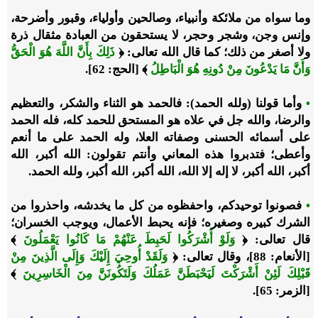
وما سواه من ملائكة وأنبياء، وصالحين وأولياء، وقبور وأضرحة،
وإنس وجن، وشجر وحجر، لا يستحقون من العبادة مثقال ذرة
ولا أصغر من ذلك؛ كما قال الله تعالى: ﴿
ذَلِكَ بِأَنَّ اللَّهَ هُوَ الْحَقُّ
وَأَنَّ مَا يَدْعُونَ مِنْ دُونِهِ هُوَ الْبَاطِلُ
﴾ [الحج: 62].
•
وأما قولنا (ولله الحمد): فالحمد هو الثناء والشكر، والتعظيم
والرضا، والله جل في علاه هو المستحق للحمد كله، فله الحمد
على أسمائه الحسنى وصفاته العلا، وله الحمد على ما أنعم
وأعطى؛ فتدبروا هذه المعاني وأنتم تقولون: الله أكبر، الله
أكبر، الله أكبر، لا إله إلا الله، الله أكبر، الله أكبر، ولله الحمد.
•
فصونوا توحيدكم، واحفظوه من كل ما يخدشه، واحذروا من
الشرك كبيره وصغيره؛ فإنه يحبط الأعمال، ويوجب الخسران؛
قال تعالى: ﴿
وَلَوْ أَشْرَكُوا لَحَبِطَ عَنْهُمْ مَا كَانُوا يَعْمَلُونَ
﴾
[الأنعام: 88]، وقال تعالى: ﴿
وَلَقَدْ أُوحِيَ إِلَيْكَ وَإِلَى الَّذِينَ مِنْ
قَبْلِكَ لَئِنْ أَشْرَكْتَ لَيَحْبَطَنَّ عَمَلُكَ وَلَتَكُونَنَّ مِنَ الْخَاسِرِينَ
﴾
[الزمر: 65].