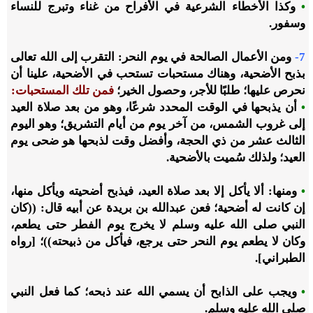
•
وكذا الأخطاء الشرعية في الأفراح من غناء وتبرج للنساء
وسفور.
7-
ومن الأعمال الصالحة في يوم النحر: التقرب إلى الله تعالى
بذبح الأضحية، وهناك مستحبات تستحب في الأضحية، علينا أن
نحرص عليها؛ طلبًا للأجر، وحصول الخير؛
فمن تلك المستحبات:
•
أن يذبحها في الوقت المحدد شرعًا، وهو من بعد صلاة العيد
إلى غروب الشمس، من آخر يوم من أيام التشريق؛ وهو اليوم
الثالث عشر من ذي الحجة، وأفضل وقت لذبحها هو ضحى يوم
العيد؛ ولذلك سُميت بالأضحية.
•
ومنها: ألا يأكل إلا بعد صلاة العيد، فيذبح أضحيته ويأكل منها،
إن كانت له أضحية؛ فعن عبدالله بن بريدة عن أبيه قال: ((كان
النبي صلى الله عليه وسلم لا يخرج يوم الفطر حتى يطعم،
وكان لا يطعم يوم النحر حتى يرجع، فيأكل من ذبيحته))؛ [رواه
الطبراني].
•
ويجب على الذابح أن يسمي الله عند ذبحه؛ كما فعل النبي
صلى الله عليه وسلم.