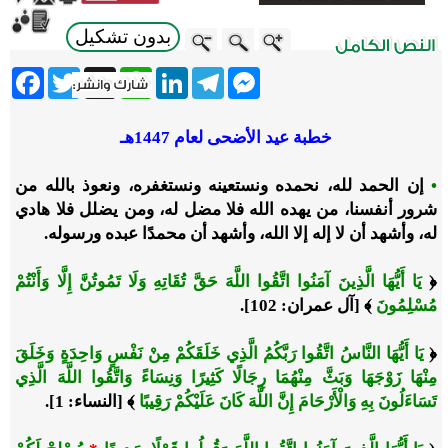
بدون تشكيل
ebook
Twitter
WhatsApp
X
LinkedIn
Telegram
Messenger
خطبة عيد الأضحى لعام 1447هـ
•
إن الحمد لله، نحمده ونستعينه ونستغفره، ونعوذ بالله من
شرور أنفسنا، من يهده الله فلا مضل له، ومن يضلل فلا هادي
له، وأشهد أن لا إله إلا الله، وأشهد أن محمدًا عبده ورسوله.
﴿
يَا أَيُّهَا الَّذِينَ آمَنُوا اتَّقُوا اللَّهَ حَقَّ تُقَاتِهِ وَلَا تَمُوتُنَّ إِلَّا وَأَنْتُمْ
مُسْلِمُونَ
﴾ [آل عمران: 102].
﴿
يَا أَيُّهَا النَّاسُ اتَّقُوا رَبَّكُمُ الَّذِي خَلَقَكُمْ مِنْ نَفْسٍ وَاحِدَةٍ وَخَلَقَ
مِنْهَا زَوْجَهَا وَبَثَّ مِنْهُمَا رِجَالًا كَثِيرًا وَنِسَاءً وَاتَّقُوا اللَّهَ الَّذِي
تَسَاءَلُونَ بِهِ وَالْأَرْحَامَ إِنَّ اللَّهَ كَانَ عَلَيْكُمْ رَقِيبًا
﴾ [النساء: 1].