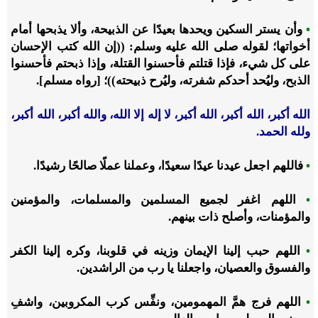
•
وأن يستر السكين ويحدها بعيدًا عن الذبيحة، وألا يذبحها أمام
أخواتها؛ لقوله صلى الله عليه وسلم: ((إن الله كتب الإحسان
على كل شيء، فإذا قتلتم فأحسنوا القتلة، وإذا ذبحتم فأحسنوا
الذبح، وليُحد أحدكم شفرته، وليُرح ذبيحته))؛ [رواه مسلم].
الله أكبر، الله أكبر، الله أكبر، لا إله إلا الله، والله أكبر، الله أكبر،
ولله الحمد.
•
فاللهم اجعل عيدنا عيدًا سعيدًا، وعملنا عملًا صالحًا رشيدًا.
•
اللهم اغفر لجميع المسلمين والمسلمات، والمؤمنين
والمؤمنات، وأصلح ذات بينهم.
•
اللهم حبب إلينا الإيمان وزينه في قلوبنا، وكره إلينا الكفر
والفسوق والعصيان، واجعلنا يا رب من الراشدين.
•
اللهم فرج همَّ المهمومين، ونفِّس كرب المكروبين، واشفِ