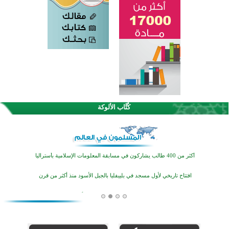
القرآن والتربية في صدارة البرامج الصيفية للمسلمين في بينزا وساراتوف وموردوفيا هذا العام
اختتام الدورة التاسعة لمسابقة حفظ وتلاوة القرآن الكريم في أزناكاييف
كُتَّاب الألوكة
أكثر من 100 شخص يتعرفون على الإسلام خلال يوم المسجد المفتوح في ميلفيل
اختتام منافسات قرآنية متميزة في بنغلاديش بمشاركة 3000 متسابق
أكثر من 400 طالب يشاركون في مسابقة المعلومات الإسلامية بأستراليا
افتتاح تاريخي لأول مسجد في بلييفليا بالجبل الأسود منذ أكثر من قرن
منطقة ريبوفسي تحتفل بميلاد مسجد جديد في أجواء إيمانية مميزة
أكبر مشروع إسلامي في ريف أستراليا يفتتح أبوابه بعد سنوات من العمل والعطاء