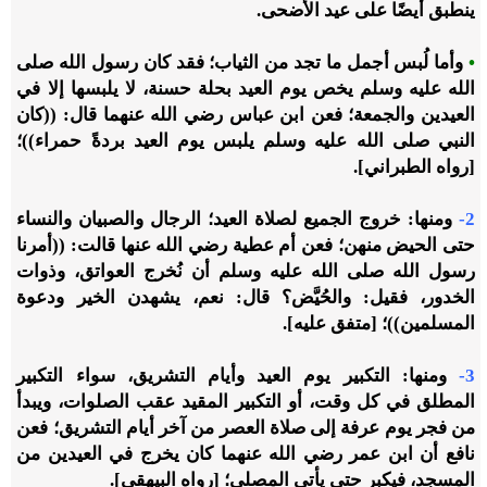
ينطبق أيضًا على عيد الأضحى.
•
وأما لُبس أجمل ما تجد من الثياب؛ فقد كان رسول الله صلى
الله عليه وسلم يخص يوم العيد بحلة حسنة، لا يلبسها إلا في
العيدين والجمعة؛ فعن ابن عباس رضي الله عنهما قال: ((كان
النبي صلى الله عليه وسلم يلبس يوم العيد بردةً حمراء))؛
[رواه الطبراني].
2-
ومنها: خروج الجميع لصلاة العيد؛ الرجال والصبيان والنساء
حتى الحيض منهن؛ فعن أم عطية رضي الله عنها قالت: ((أمرنا
رسول الله صلى الله عليه وسلم أن نُخرج العواتق، وذوات
الخدور، فقيل: والحُيَّض؟ قال: نعم، يشهدن الخير ودعوة
المسلمين))؛ [متفق عليه].
3-
ومنها: التكبير يوم العيد وأيام التشريق، سواء التكبير
المطلق في كل وقت، أو التكبير المقيد عقب الصلوات، ويبدأ
من فجر يوم عرفة إلى صلاة العصر من آخر أيام التشريق؛ فعن
نافع أن ابن عمر رضي الله عنهما كان يخرج في العيدين من
المسجد، فيكبر حتى يأتي المصلى؛ [رواه البيهقي].