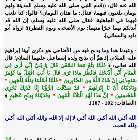
الله عنه قال: ((قدم النبي صلى الله عليه وسلم المدينة ولهم
يومان يلعبون فيهما، فقال: ما هذان اليومان؟ قالوا: كنا نلعب
فيهما في الجاهلية، فقال صلى الله عليه وسلم: إن الله قد
أبدلكم بهما خيرًا منهما: يوم الأضحى، ويوم الفطر))؛ [رواه أبو
داود والنسائي].
•
وعيدنا هذا وما يذبح فيه من الأضاحي هو ذكرى أبينا إبراهيم
عليه السلام، إذ همَّ أن يذبح ولده إسماعيل عليهما السلام؛ قال
الله تعالى: ﴿
فَلَمَّا بَلَغَ مَعَهُ السَّعْيَ قَالَ يَا بُنَيَّ إِنِّي أَرَى فِي
الْمَنَامِ أَنِّي أَذْبَحُكَ فَانْظُرْ مَاذَا تَرَى قَالَ يَا أَبَتِ افْعَلْ مَا تُؤْمَرُ
سَتَجِدُنِي إِنْ شَاءَ اللَّهُ مِنَ الصَّابِرِينَ
*
فَلَمَّا أَسْلَمَا وَتَلَّهُ لِلْجَبِينِ
*
وَنَادَيْنَاهُ أَنْ يَا إِبْرَاهِيمُ
*
قَدْ صَدَّقْتَ الرُّؤْيَا إِنَّا كَذَلِكَ نَجْزِي
الْمُحْسِنِينَ
*
إِنَّ هَذَا لَهُوَ الْبَلَاءُ الْمُبِينُ
*
وَفَدَيْنَاهُ بِذِبْحٍ عَظِيمٍ
﴾
[الصافات: 102 - 107].
الله أكبر، الله أكبر، الله أكبر، لا إله إلا الله، والله أكبر، الله أكبر،
ولله الحمد.