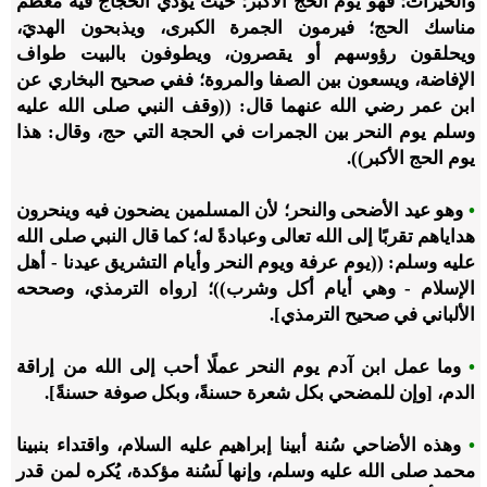
والخيرات؛ فهو يوم الحج الأكبر؛ حيث يؤدي الحُجاج فيه معظم
مناسك الحج؛ فيرمون الجمرة الكبرى، ويذبحون الهديَ،
ويحلقون رؤوسهم أو يقصرون، ويطوفون بالبيت طواف
الإفاضة، ويسعون بين الصفا والمروة؛ ففي صحيح البخاري عن
ابن عمر رضي الله عنهما قال: ((وقف النبي صلى الله عليه
وسلم يوم النحر بين الجمرات في الحجة التي حج، وقال: هذا
يوم الحج الأكبر)).
•
وهو عيد الأضحى والنحر؛ لأن المسلمين يضحون فيه وينحرون
هداياهم تقربًا إلى الله تعالى وعبادةً له؛ كما قال النبي صلى الله
عليه وسلم: ((يوم عرفة ويوم النحر وأيام التشريق عيدنا - أهل
الإسلام - وهي أيام أكل وشرب))؛ [رواه الترمذي، وصححه
الألباني في صحيح الترمذي].
•
وما عمل ابن آدم يوم النحر عملًا أحب إلى الله من إراقة
الدم، [وإن للمضحي بكل شعرة حسنةً، وبكل صوفة حسنةً].
•
وهذه الأضاحي سُنة أبينا إبراهيم عليه السلام، واقتداء بنبينا
محمد صلى الله عليه وسلم، وإنها لَسُنة مؤكدة، يُكره لمن قدر