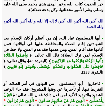
خير الحديث كتاب الله، وخير الهدي هدي محمد صلى الله عليه
وسلم، وشر الأمور محدثاتها، وكل بدعة ضلالة)).
الله أكبر، الله أكبر، الله أكبر، لا إله إلا الله، والله أكبر، الله أكبر،
ولله الحمد.
•
أيها المسلمون عباد الله، إن من أعظم أركان الإسلام بعد
الشهادتين إقام الصلاة والمحافظة عليها في أوقاتها؛ فمن
أقامها فقد أقام الدين، ومن هدمها فقد هدم الدين، ولا حظ في
الإسلام لمن ترك الصلاة؛ قال الله تعالى: ﴿
وَأَقِيمُوا الصَّلَاةَ
وَآتُوا الزَّكَاةَ وَارْكَعُوا مَعَ الرَّاكِعِينَ
﴾ [البقرة: 43]، وقال تعالى: ﴿
حَافِظُوا عَلَى الصَّلَوَاتِ وَالصَّلَاةِ الْوُسْطَى وَقُومُوا لِلَّهِ قَانِتِينَ
﴾
[البقرة: 238].
•
فاحذروا - أيها المسلمون - من التهاون في أمر الصلاة، أو
التفريط فيها، أو تأخيرها عن وقتها المشروع؛ فقد جاء الوعيد
الشديد والتهديد الأكيد لمن فعل ذلك؛ فقال الله تعالى: ﴿
فَوَيْلٌ
لِلْمُصَلِّينَ
*
الَّذِينَ هُمْ عَنْ صَلَاتِهِمْ سَاهُونَ
*
الَّذِينَ هُمْ يُرَاءُونَ
*