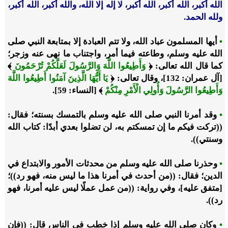
الله أكبر، الله أكبر، الله أكبر، لا إله إلا الله، والله أكبر، الله أكبر،
ولله الحمد.
•
أيها المسلمون عباد الله، ولا تتم العبادة إلا بمتابعة النبي صلى
الله عليه وسلم، وطاعته فيما أمر، واجتناب ما نهى عنه وزجر؛
كما قال الله تعالى: ﴿
وَأَطِيعُوا اللَّهَ وَالرَّسُولَ لَعَلَّكُمْ تُرْحَمُونَ
﴾
[آل عمران: 132]، وقال تعالى: ﴿
يَا أَيُّهَا الَّذِينَ آمَنُوا أَطِيعُوا اللَّهَ
وَأَطِيعُوا الرَّسُولَ وَأُولِي الْأَمْرِ مِنْكُمْ
﴾ [النساء: 59].
•
وقد أمرنا النبي صلى الله عليه وسلم بالتمسك بسنته؛ فقال:
((تركت فيكم ما إن تمسكتم به، لن تضلوا بعدي أبدًا: كتاب الله
وسنتي)).
•
وحذرنا صلى الله عليه وسلم من محدثات الأمور والابتداع في
الدين؛ فقال: ((من أحدث في أمرنا هذا ما ليس منه، فهو رد))؛
[متفق عليه]، وفي رواية: ((من عمل عملًا ليس عليه أمرنا، فهو
رد)).
•
وكان صلى الله عليه وسلم إذا خطب في الناس قال: ((فإن