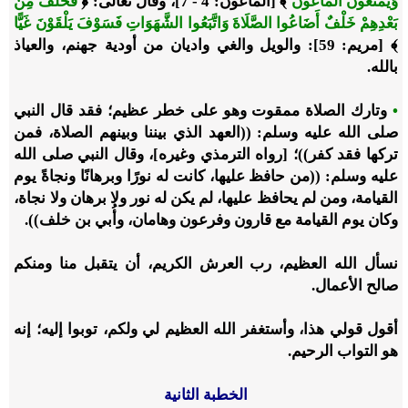
وَيَمْنَعُونَ الْمَاعُونَ
﴾ [الماعون: 4 - 7]، وقال تعالى: ﴿
فَخَلَفَ مِنْ
بَعْدِهِمْ خَلْفٌ أَضَاعُوا الصَّلَاةَ وَاتَّبَعُوا الشَّهَوَاتِ فَسَوْفَ يَلْقَوْنَ غَيًّا
﴾ [مريم: 59]: والويل والغي واديان من أودية جهنم، والعياذ
بالله.
•
وتارك الصلاة ممقوت وهو على خطر عظيم؛ فقد قال النبي
صلى الله عليه وسلم: ((العهد الذي بيننا وبينهم الصلاة، فمن
تركها فقد كفر))؛ [رواه الترمذي وغيره]، وقال النبي صلى الله
عليه وسلم: ((من حافظ عليها، كانت له نورًا وبرهانًا ونجاةً يوم
القيامة، ومن لم يحافظ عليها، لم يكن له نور ولا برهان ولا نجاة،
وكان يوم القيامة مع قارون وفرعون وهامان، وأُبي بن خلف)).
نسأل الله العظيم، رب العرش الكريم، أن يتقبل منا ومنكم
صالح الأعمال.
أقول قولي هذا، وأستغفر الله العظيم لي ولكم، توبوا إليه؛ إنه
هو التواب الرحيم.
الخطبة الثانية