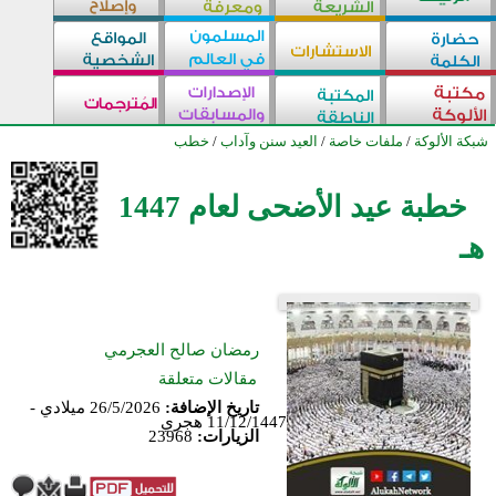
شبكة الألوكة
/
ملفات خاصة
/
العيد سنن وآداب
/
خطب
خطبة عيد الأضحى لعام 1447
هـ
رمضان صالح العجرمي
مقالات متعلقة
تاريخ الإضافة:
26/5/2026 ميلادي -
11/12/1447 هجري
الزيارات:
23968