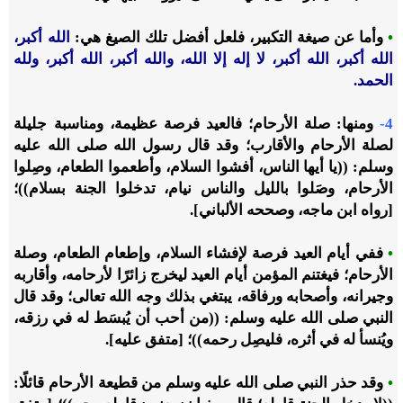
•
وأما عن صيغة التكبير، فلعل أفضل تلك الصيغ هي:
الله أكبر،
الله أكبر، الله أكبر، لا إله إلا الله، والله أكبر، الله أكبر، ولله
الحمد.
4-
ومنها: صلة الأرحام؛ فالعيد فرصة عظيمة، ومناسبة جليلة
لصلة الأرحام والأقارب؛ وقد قال رسول الله صلى الله عليه
وسلم: ((يا أيها الناس، أفشوا السلام، وأطعموا الطعام، وصِلوا
الأرحام، وصَلوا بالليل والناس نيام، تدخلوا الجنة بسلام))؛
[رواه ابن ماجه، وصححه الألباني].
•
ففي أيام العيد فرصة لإفشاء السلام، وإطعام الطعام، وصلة
الأرحام؛ فيغتنم المؤمن أيام العيد ليخرج زائرًا لأرحامه، وأقاربه
وجيرانه، وأصحابه ورفاقه، يبتغي بذلك وجه الله تعالى؛ وقد قال
النبي صلى الله عليه وسلم: ((من أحب أن يُبسَط له في رزقه،
ويُنسأ له في أثره، فليصِل رحمه))؛ [متفق عليه].
•
وقد حذر النبي صلى الله عليه وسلم من قطيعة الأرحام قائلًا: