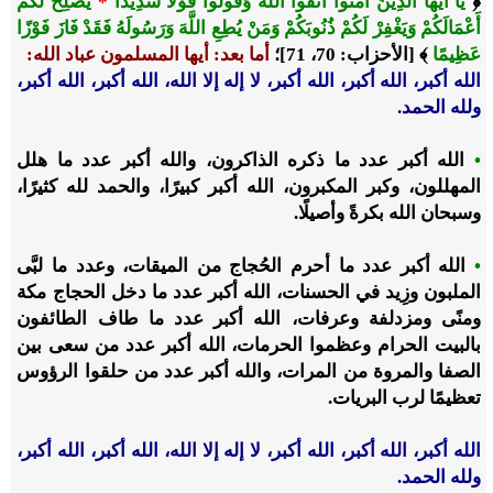
﴿
يَا أَيُّهَا الَّذِينَ آمَنُوا اتَّقُوا اللَّهَ وَقُولُوا قَوْلًا سَدِيدًا
*
يُصْلِحْ لَكُمْ
أَعْمَالَكُمْ وَيَغْفِرْ لَكُمْ ذُنُوبَكُمْ وَمَنْ يُطِعِ اللَّهَ وَرَسُولَهُ فَقَدْ فَازَ فَوْزًا
عَظِيمًا
﴾ [الأحزاب: 70، 71]؛
أما بعد: أيها المسلمون عباد الله:
الله أكبر، الله أكبر، الله أكبر، لا إله إلا الله، الله أكبر، الله أكبر،
ولله الحمد.
•
الله أكبر عدد ما ذكره الذاكرون، والله أكبر عدد ما هلل
المهللون، وكبر المكبرون، الله أكبر كبيرًا، والحمد لله كثيرًا،
وسبحان الله بكرةً وأصيلًا.
•
الله أكبر عدد ما أحرم الحُجاج من الميقات، وعدد ما لبَّى
الملبون وزِيد في الحسنات، الله أكبر عدد ما دخل الحجاج مكة
ومنًى ومزدلفة وعرفات، الله أكبر عدد ما طاف الطائفون
بالبيت الحرام وعظموا الحرمات، الله أكبر عدد من سعى بين
الصفا والمروة من المرات، والله أكبر عدد من حلقوا الرؤوس
تعظيمًا لرب البريات.
الله أكبر، الله أكبر، الله أكبر، لا إله إلا الله، الله أكبر، الله أكبر،
ولله الحمد.