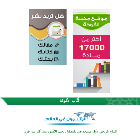
اختتام الدورة التاسعة لمسابقة حفظ وتلاوة القرآن الكريم في أزناكاييف
تيسليتش تختتم برنامجا تعليميا لتعزيز القيم وبناء الشخصية للشباب المسلمين
كُتَّاب الألوكة
اختتام منافسات قرآنية متميزة في بنغلاديش بمشاركة 3000 متسابق
أكثر من 400 طالب يشاركون في مسابقة المعلومات الإسلامية بأستراليا
افتتاح تاريخي لأول مسجد في بلييفليا بالجبل الأسود منذ أكثر من قرن