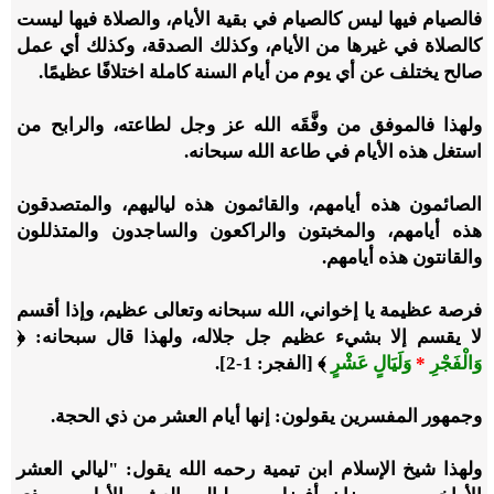
فالصيام فيها ليس كالصيام في بقية الأيام، والصلاة فيها ليست
كالصلاة في غيرها من الأيام، وكذلك الصدقة، وكذلك أي عمل
صالح يختلف عن أي يوم من أيام السنة كاملة اختلافًا عظيمًا.
ولهذا فالموفق من وفَّقَه الله عز وجل لطاعته، والرابح من
استغل هذه الأيام في طاعة الله سبحانه.
الصائمون هذه أيامهم، والقائمون هذه لياليهم، والمتصدقون
هذه أيامهم، والمخبتون والراكعون والساجدون والمتذللون
والقانتون هذه أيامهم.
فرصة عظيمة يا إخواني، الله سبحانه وتعالى عظيم، وإذا أقسم
لا يقسم إلا بشيء عظيم جل جلاله، ولهذا قال سبحانه: ﴿
وَالْفَجْرِ
*
وَلَيَالٍ عَشْرٍ
﴾ [الفجر: 1-2].
وجمهور المفسرين يقولون: إنها أيام العشر من ذي الحجة.
ولهذا شيخ الإسلام ابن تيمية رحمه الله يقول: "ليالي العشر