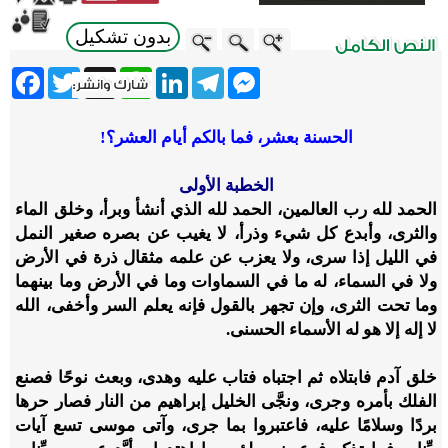
بدون تشكيل
ebook
Twitter
WhatsApp
X
LinkedIn
Telegram
Messenger
الحسنة بعشر، فما بالكم أيام العشر؟!
الخطبة الأولى
الحمد لله رب العالمين، الحمد لله الذي أنشأ وبرأ، وخلق الماء
والثرى، وأبدع كل شيء وذرأ، لا يغيب عن بصره صغير النمل
في الليل إذا سرى، ولا يعزب عن علمه مثقال ذرة في الأرض
ولا في السماء، له ما في السماوات وما في الأرض وما بينهما
وما تحت الثرى، وإن تجهر بالقول فإنه يعلم السر وأخفى، الله
لا إله إلا هو له الأسماء الحسنى.
خلق آدم فابتلاه ثم اجتباه فتاب عليه وهدى، وبعث نوحًا فصنع
الفلك بأمره وجرى، ونجَّى الخليل إبراهيم من النار فصار حرها
بردًا وسلامًا عليه، فاعتبروا بما جرى، وآتى موسى تسع آيات