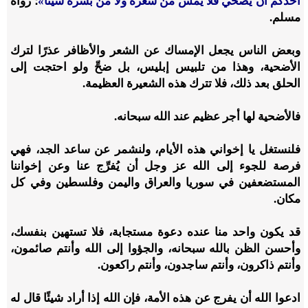
أحدكم أن يضحي فلا يمس من شعره ولا من بشره شيئًا»
؛ رواه
مسلم.
وبعض الناس يجعل الإمساك عن الشعر والأظافر عذرًا لترك
الأضحية، وهذا من تلبيس إبليس، بل ضحِّ ولو احتجت إلى
الحلق بعد ذلك، فلا تترك هذه الشعيرة العظيمة.
فالأضحية لها أجر عظيم عند الله سبحانه.
فلنستغل يا إخواني هذه الأيام، ولنشمر عن ساعد الجد، فهي
فرصة للجوء إلى الله عز وجل أن يُفرِّج عنا وعن إخواننا
المستضعفين في سوريا والعراق واليمن وفلسطين وفي كل
مكان.
قد يكون واحد منا عنده دعوة مستجابة، فلا تستهين بنفسك،
وأحسن الظن بالله سبحانه، والجؤوا إلى الله وأنتم صائمون،
وأنتم ذاكرون، وأنتم ساجدون، وأنتم راكعون.
ادعوا الله أن يفرج عن هذه الأمة، فإن الله إذا أراد شيئًا قال له