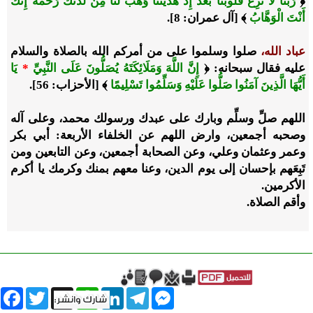
﴿
رَبَّنَا لَا تُزِغْ قُلُوبَنَا بَعْدَ إِذْ هَدَيْتَنَا وَهَبْ لَنَا مِنْ لَدُنْكَ رَحْمَةً إِنَّكَ
أَنْتَ الْوَهَّابُ
﴾ [آل عمران: 8].
عباد الله،
صلوا وسلموا على من أمركم الله بالصلاة والسلام
عليه فقال سبحانه: ﴿
إِنَّ اللَّهَ وَمَلَائِكَتَهُ يُصَلُّونَ عَلَى النَّبِيِّ
*
يَا
أَيُّهَا الَّذِينَ آمَنُوا صَلُّوا عَلَيْهِ وَسَلِّمُوا تَسْلِيمًا
﴾ [الأحزاب: 56].
اللهم صلِّ وسلِّم وبارك على عبدك ورسولك محمد، وعلى آله
وصحبه أجمعين، وارض اللهم عن الخلفاء الأربعة: أبي بكر
وعمر وعثمان وعلي، وعن الصحابة أجمعين، وعن التابعين ومن
تَبِعَهم بإحسان إلى يوم الدين، وعنا معهم بمنك وكرمك يا أكرم
الأكرمين.
وأقم الصلاة.
book
Twitter
WhatsApp
X
LinkedIn
Telegram
Messenger