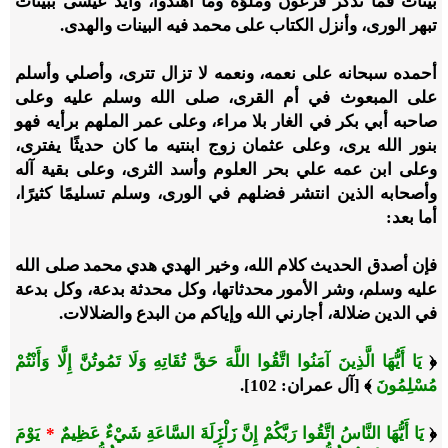
بيِّنات فما تذكر فرعون وملؤه وما اهتدوا، وأيَّد عيسى ببيِّنات
تبهر الورى، وأنزل الكتاب على محمد فيه البينات والهدى.
أحمده سبحانه على نعمه، ونعمه لا تزال تترى، وأصلي وأسلم
على المبعوث في أم القرى، صلى الله وسلم عليه وعلى
صاحبه أبي بكر في الغار بلا مراء، وعلى عمر الملهم برأيه فهو
بنور الله يرى، وعلى عثمان زوج ابنتيه ما كان حديثًا يفترى،
وعلى ابن عمه علي بحر العلوم وأسد الثرى، وعلى بقية آله
وأصحابه الذين انتشر فضلهم في الورى، وسلم تسليمًا كثيرًا،
أما بعد:
فإن أصدق الحديث كلام الله، وخير الهدي هدي محمد صلى الله
عليه وسلم، وشر الأمور محدثاتها، وكل محدثة بدعة، وكل بدعة
في الدين ضلالة، أجارني الله وإياكم من البدع والضلالات.
﴿
يَا أَيُّهَا الَّذِينَ آمَنُوا اتَّقُوا اللَّهَ حَقَّ تُقَاتِهِ وَلَا تَمُوتُنَّ إِلَّا وَأَنْتُمْ
مُسْلِمُونَ
﴾ [آل عمران: 102].
﴿
يَا أَيُّهَا النَّاسُ اتَّقُوا رَبَّكُمْ إِنَّ زَلْزَلَةَ السَّاعَةِ شَيْءٌ عَظِيمٌ
*
يَوْمَ