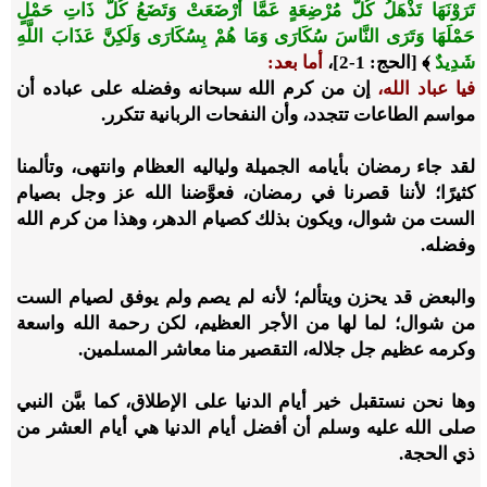
تَرَوْنَهَا تَذْهَلُ كُلُّ مُرْضِعَةٍ عَمَّا أَرْضَعَتْ وَتَضَعُ كُلُّ ذَاتِ حَمْلٍ
حَمْلَهَا وَتَرَى النَّاسَ سُكَارَى وَمَا هُمْ بِسُكَارَى وَلَكِنَّ عَذَابَ اللَّهِ
شَدِيدٌ
﴾ [الحج: 1-2]،
أما بعد:
فيا عباد الله،
إن من كرم الله سبحانه وفضله على عباده أن
مواسم الطاعات تتجدد، وأن النفحات الربانية تتكرر.
لقد جاء رمضان بأيامه الجميلة ولياليه العظام وانتهى، وتألمنا
كثيرًا؛ لأننا قصرنا في رمضان، فعوَّضنا الله عز وجل بصيام
الست من شوال، ويكون بذلك كصيام الدهر، وهذا من كرم الله
وفضله.
والبعض قد يحزن ويتألم؛ لأنه لم يصم ولم يوفق لصيام الست
من شوال؛ لما لها من الأجر العظيم، لكن رحمة الله واسعة
وكرمه عظيم جل جلاله، التقصير منا معاشر المسلمين.
وها نحن نستقبل خير أيام الدنيا على الإطلاق، كما بيَّن النبي
صلى الله عليه وسلم أن أفضل أيام الدنيا هي أيام العشر من
ذي الحجة.