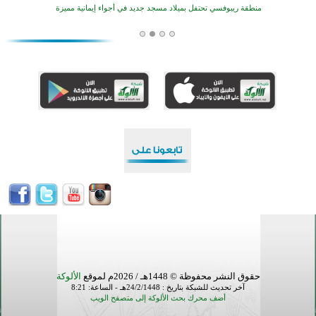
منطقة ريبوفسي تحتفل بميلاد مسجد جديد في أجواء إيمانية مميزة
أكبر مشروع إسلامي في ريف أستراليا يفتتح أبوابه بعد سنوات من العمل والعطاء
القرآن والتربية في صدارة البرامج الصيفية للمسلمين في بينزا وساراتوف وموردوفيا هذا العام
اختتام الدورة التاسعة لمسابقة حفظ وتلاوة القرآن الكريم في أزناكاييف
تيسليتش تختتم برنامجا تعليميا لتعزيز القيم وبناء الشخصية للشباب المسلمين
اختتام منافسات قرآنية متميزة في بنغلاديش بمشاركة 3000 متسابق
أكثر من 400 طالب يشاركون في مسابقة المعلومات الإسلامية بأستراليا
حقوق النشر محفوظة © 1448هـ / 2026م لموقع
الألوكة
آخر تحديث للشبكة بتاريخ : 24/2/1448هـ - الساعة: 8:21
أضف محرك بحث الألوكة إلى متصفح الويب