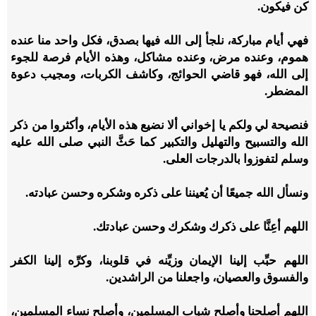
كن فيكون.
فهي أيام مباركة، نلجأ إلى الله فيها بصدق، فكل واحد منا عنده
هموم، وعنده مرض، وعنده مشاكل، وهذه الأيام فرصة للجوء
إلى الله، فهو قاضي الحوائج، وكاشف الكربات، ومجيب دعوة
المضطر.
فنصيحة لي ولكم يا إخواني ألا نضيع هذه الأيام، وأكثروا من ذكر
الله والتسبيح والتهليل والتكبير كما حَثَّ النبي صلى الله عليه
وسلم لتفوزوا بالدرجات العلى.
ونسأل الله جميعًا أن يُعيننا على ذكره وشكره وحسن عبادته.
اللهم أعِنَّا على ذكرك وشكرك وحسن عبادتك.
اللهم حبِّب إلينا الإيمان وزيِّنه في قلوبنا، وكرِّه إلينا الكفر
والفسوق والعصيان، واجعلنا من الراشدين.
اللهم أصلحنا وأصلح شباب المسلمين، وأصلح نساء المسلمين،