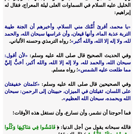
الخليل عليه السلام في السماوات العلى ليلة المعراج، فقال له
إبراهيم:
«يا محمد، أقرئ أُمَّتك مني السلام، وأخبرهم أن الجنة طيبة
التربة عذبة الماء، وأنها قيعان، وأن غراسها سبحان الله، والحمد
لله، ولا إله إلا الله، والله أكبر»
؛ رواه الترمذي وحسنه الألباني.
وفي الحديث الصحيح قال صلى الله عليه وسلم:
«لأن أقول:
سبحان الله، والحمد لله، ولا إله إلا الله، والله أكبر، أحَبُّ إليَّ
مما طلعت عليه الشمس»
؛ رواه مسلم.
وفي الصحيحين قال صلى الله عليه وسلم:
«كلمتان خفيفتان
على اللسان، ثقيلتان في الميزان، حبيبتان إلى الرحمن: سبحان
الله وبحمده، سبحان الله العظيم»
.
فما أحوجنا أن نشمر، وأن نسارع، وأن نستغل هذه الأوقات!
فالله سبحانه يقول من أجل الدنيا: ﴿
فَامْشُوا فِي مَنَاكِبِهَا وَكُلُوا