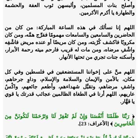
وأصلح بنات المسلمين، وألبسهن ثوب العفة والحشمة
والطهارة يا أكرم الأكرمين.
اللهم إنا نسألك في هذه الساعة المباركة: من كان من
الحاضرين والسامعين والسامعات مهمومًا ففرِّج همَّه، ومن كان
مكروبًا فاكشف كُرْبته، ومن كان مريضًا أو عنده مريض فاشْفِه
واشْفِ مرضاه، ومن مات له قريب فارحم ميته رحمة الأبرار،
وأسكنه جنات تجري من تحتها الأنهار.
اللهم منَّ على إخواننا المستضعفين في فلسطين وفي كل
مكان، بالأمن والإيمان والسلامة والإسلام، وداوِ جرحاهم،
واشفِ مرضاهم، وتقبَّل شهداءهم، وأطعم جائعهم، واكْسُ
عاريهم، اللهم أرنا في الطغاة الظالمين عجائب قدرتك يا قوي
يا قهَّار.
﴿
رَبَّنَا ظَلَمْنَا أَنْفُسَنَا وَإِنْ لَمْ تَغْفِرْ لَنَا وَتَرْحَمْنَا لَنَكُونَنَّ مِنَ
الْخَاسِرِينَ
﴾ [الأعراف: 23].