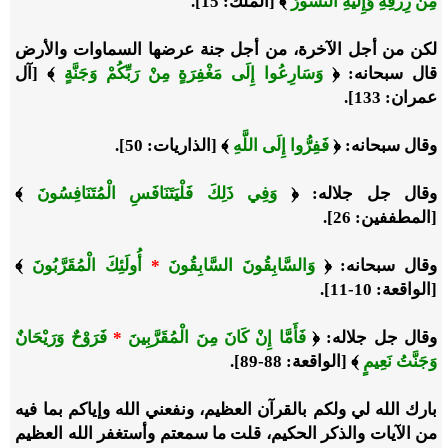
مِنْ رِزْقِهِ وَإِلَيْهِ النُّشُورُ
﴾ [الملك: 15].
لكن من أجل الآخرة، من أجل جنة عرضها السماوات والأرض
قال سبحانه: ﴿
وَسَارِعُوا إِلَى مَغْفِرَةٍ مِنْ رَبِّكُمْ وَجَنَّةٍ
﴾ [آل
عمران: 133].
وقال سبحانه: ﴿
فَفِرُّوا إِلَى اللَّهِ
﴾ [الذاريات: 50].
وقال جل جلاله: ﴿
وَفِي ذَلِكَ فَلْيَتَنَافَسِ الْمُتَنَافِسُونَ
﴾
[المطففين: 26].
وقال سبحانه: ﴿
وَالسَّابِقُونَ السَّابِقُونَ
*
أُولَئِكَ الْمُقَرَّبُونَ
﴾
[الواقعة: 10-11].
وقال جل جلاله: ﴿
فَأَمَّا إِنْ كَانَ مِنَ الْمُقَرَّبِينَ
*
فَرَوْحٌ وَرَيْحَانٌ
وَجَنَّتُ نَعِيمٍ
﴾ [الواقعة: 88-89].
بارك الله لي ولكم بالقرآن العظيم، ونفعني الله وإياكم بما فيه
من الآيات والذكر الحكيم، قلت ما سمعتم وأستغفر الله العظيم