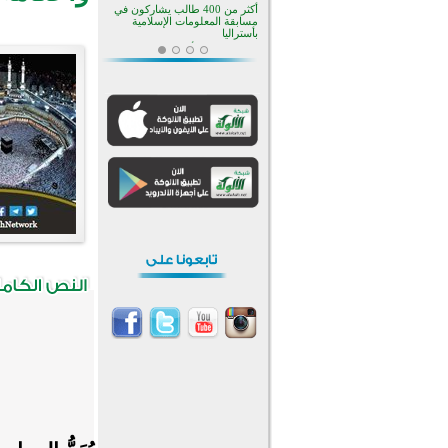
بالجبل الأسود منذ أكثر من قرن
منطقة ريبوفسي تحتفل بميلاد
مسجد جديد في أجواء إيمانية مميزة
أكبر مشروع إسلامي في ريف
أستراليا يفتتح أبوابه بعد سنوات من
العمل والعطاء
القرآن والتربية في صدارة البرامج
الصيفية للمسلمين في بينزا
وساراتوف وموردوفيا هذا العام
اختتام الدورة التاسعة لمسابقة حفظ
وتلاوة القرآن الكريم في أزناكاييف
تيسليتش تختتم برنامجا تعليميا لتعزيز
القيم وبناء الشخصية للشباب
المسلمين
اختتام منافسات قرآنية متميزة في
بنغلاديش بمشاركة 3000 متسابق
أكثر من 400 طالب يشاركون في
مسابقة المعلومات الإسلامية
بأستراليا