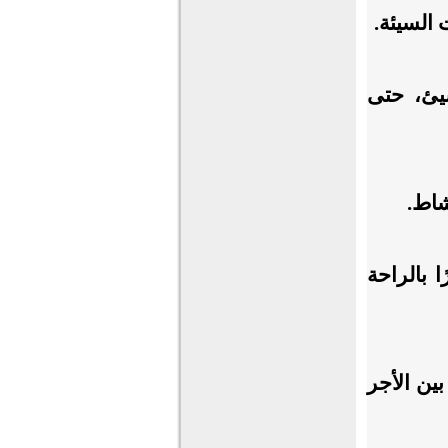
 السيئة.
يئ، حتى
شاط.
 بالراحة
ين الأجر