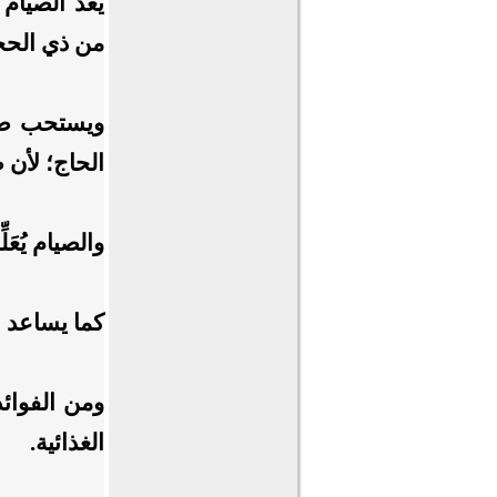
يُعَدُّ الص
من ذي الحجة
ويستحب صيا
الحاج؛ لأن ص
والصيام يُع
كما يساعد ا
ومن الفوائد
الغذائية.