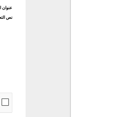
عنوان ا
نص التع