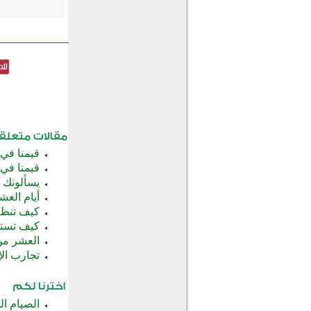
قيمنا في
قيمنا في 
يسألونك 
أيام العش
كيف تنظم
كيف تستث
العشر من 
تجارب ال
الصيام ا