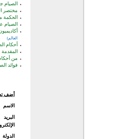
الصيام ج
مختصر ال
الحكمة م
الصيام عن
أكاديميو
العالم)
أحكام الصيا
المقدمة في
من أحكام
فوائد الص
أضف تع
الاسم
البريد
الإلكترو
الدولة