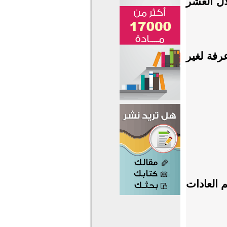
لال العشر
رفة لغير
 العادات