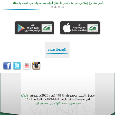
القرآن والتربية في صدارة البرامج الصيفية للمسلمين في بينزا وساراتوف وموردوفيا هذا العام
اختتام الدورة التاسعة لمسابقة حفظ وتلاوة القرآن الكريم في أزناكاييف
تيسليتش تختتم برنامجا تعليميا لتعزيز القيم وبناء الشخصية للشباب المسلمين
انطلاق فعاليات "أيام مساجد إستولتس 2026" ببرنامج ديني وثقافي يمتد حتى أغسطس
أكثر من 400 طالب يشاركون في مسابقة المعلومات الإسلامية بأستراليا
افتتاح تاريخي لأول مسجد في بلييفليا بالجبل الأسود منذ أكثر من قرن
حقوق النشر محفوظة © 1448هـ / 2026م لموقع
الألوكة
آخر تحديث للشبكة بتاريخ : 19/2/1448هـ - الساعة: 18:41
أضف محرك بحث الألوكة إلى متصفح الويب