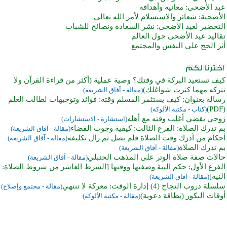
عيد الأضحى: معانيه وأهدافه
الأضحية: شعائر والاستسلام لأمر الله تعالى
التحضير لعيد الأضحى: نشر السعادة ونصائح للشباب
تقاليد عيد الأضحى حول العالم
أثر الحج على النفس والمجتمع
كيف تستعيد البركة في وقتك؟ وصية عملية (أكثر من قراءة القرآن ولا
تتركه مهما كثرت شواغلك)
(مقالة - آفاق الشريعة)
رسالة بعنوان: كيف يستثمر المسلم وقته: فوائد وتوجيهات لطالب العلم
(PDF)
(كتاب - مكتبة الألوكة)
زوجي يقضي أغلب وقته مع أهله
(استشارة - الاستشارات)
بم تدرك الصلاة: الفرع الثالث: كيفية وجوب القضاء
(مقالة - آفاق الشريعة)
أحكام من أدرك وقت الصلاة فلم يصل ثم زال تكليفه
(مقالة - آفاق الشريعة)
بم تدرك الصلاة
(مقالة - آفاق الشريعة)
حالات صفة صلاة الوتر على المذهب الحنبلي
(مقالة - آفاق الشريعة)
الفرع الأول: حكم النية وصفتها ووقتها [الشرط العاشر من شروط الصلاة:
النية]
(مقالة - آفاق الشريعة)
سلسلة دروب النجاح (4) إدارة الوقت: معركة لا تنتهي
(مقالة - مجتمع وإصلاح)
أوقات البكور (بطاقة دعوية)
(مقالة - مكتبة الألوكة)