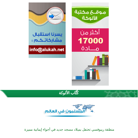
تيسليتش تختتم برنامجا تعليميا لتعزيز القيم وبناء الشخصية للشباب المسلمين
انطلاق فعاليات "أيام مساجد إستولتس 2026" ببرنامج ديني وثقافي يمتد حتى أغسطس
كُتَّاب الألوكة
أكثر من 400 طالب يشاركون في مسابقة المعلومات الإسلامية بأستراليا
افتتاح تاريخي لأول مسجد في بلييفليا بالجبل الأسود منذ أكثر من قرن
منطقة ريبوفسي تحتفل بميلاد مسجد جديد في أجواء إيمانية مميزة
أكبر مشروع إسلامي في ريف أستراليا يفتتح أبوابه بعد سنوات من العمل والعطاء