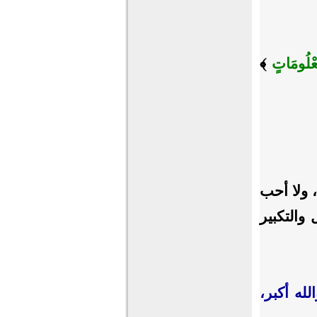
عْلُومَاتٍ
﴾
 ولا أحب
والتكبير
لله أكبر،