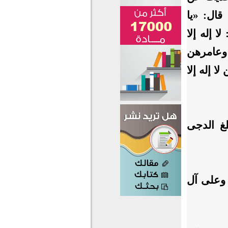
قال: «يا
ا إله إلا
 وعامرهن
ا إله إلا
غ الدجى
 وعلى آل