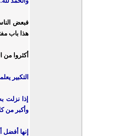
والحمد لله.
فبعض الناس
هذا باب مفتو
أكثروا من ال
التكبير يعل
إذا نزلت به
وأكبر من ك
إنها أفضل أي