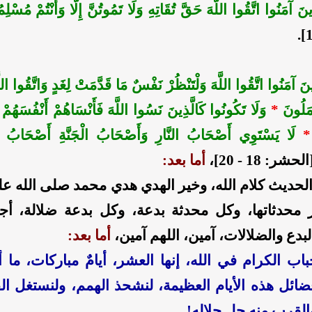
َذِينَ آمَنُوا اتَّقُوا اللَّهَ حَقَّ تُقَاتِهِ وَلَا تَمُوتُنَّ إِلَّا وَأَنْتُمْ مُسْل
َذِينَ آمَنُوا اتَّقُوا اللَّهَ وَلْتَنْظُرْ نَفْسٌ مَا قَدَّمَتْ لِغَدٍ وَاتَّقُوا اللَّ
ْمَلُونَ
*
وَلَا تَكُونُوا كَالَّذِينَ نَسُوا اللَّهَ فَأَنْسَاهُمْ أَنْفُسَهُمْ 
*
لَا يَسْتَوِي أَصْحَابُ النَّارِ وَأَصْحَابُ الْجَنَّةِ أَصْحَابُ الْ
حشر: 18 - 20]،
أما بعد:
لحديث كلام الله، وخير الهدي هدي محمد صلى الله عل
 محدثاتها، وكل محدثة بدعة، وكل بدعة ضلالة، أجا
لبدع والضلالات، آمين، اللهم آمين،
أما بعد:
أحباب الكرام في الله، إنها العشر، أيامٌ مباركات، ما 
ائل هذه الأيام العظيمة، لنشحذ الهمم، ولنستغل 
القرب منه جل جلاله!