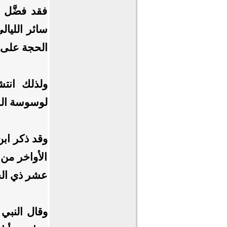
فقد فضَّل 
سائر الليال
الحجة على س
ولذلك انتش
لوسوسة ال
وقد ذكر ابن
الأواخر من
عشر ذي الحج
وقال النبي