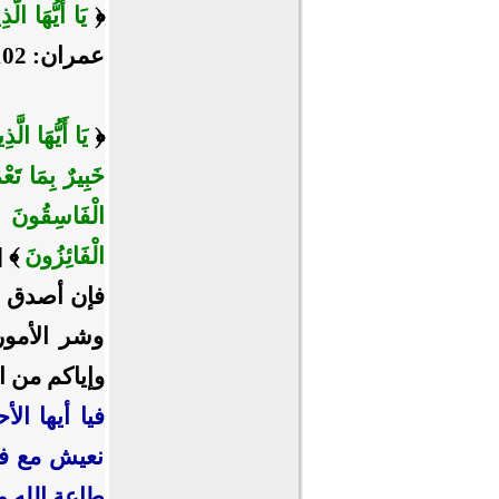
﴿
يَا أَيُّهَا الّ
عمران: 102].
﴿
يَا أَيُّهَا الّ
خَبِيرٌ بِمَا تَع
الْفَاسِقُونَ
الْفَائِزُونَ
﴾ [ال
فإن أصدق ا
وشر الأمور
وإياكم من ا
فيا أيها ال
نعيش مع فض
طاعة الله و