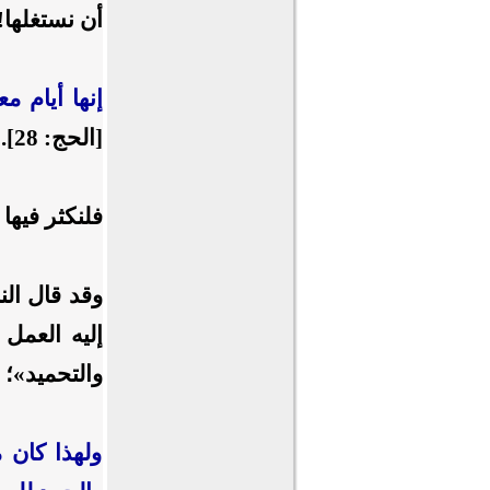
أن نستغلها!
إنها أيام 
[الحج: 28].
فلنكثر فيها
وقد قال الن
إليه العمل 
والتحميد»؛ 
ولهذا كان م