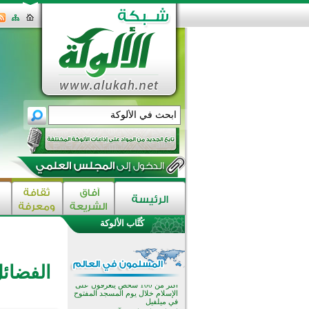
القرآن والتربية في صدارة البرامج
الصيفية للمسلمين في بينزا
وساراتوف وموردوفيا هذا العام
اختتام الدورة التاسعة لمسابقة حفظ
وتلاوة القرآن الكريم في أزناكاييف
كُتَّاب الألوكة
أكثر من 100 شخص يتعرفون على
الإسلام خلال يوم المسجد المفتوح
في ميلفيل
اختتام منافسات قرآنية متميزة في
الفضائل
بنغلاديش بمشاركة 3000 متسابق
أكثر من 400 طالب يشاركون في
مسابقة المعلومات الإسلامية
بأستراليا