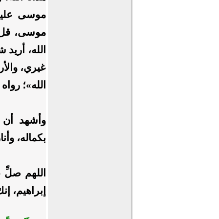
موسى عليه 
موسى، قل: ل
الله، أريد 
غيري، والأر
الله»؛ رواه
وأشهد أن م
بكماله، وأن
اللهم صلِّ
إبراهيم، إن