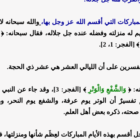
 المباركات التي أقسم الله عز وجل بها،
والله سبحانه لا
له منزلته وفضله عنده جل جلاله، فقال سبحانه: ﴿
 [الفجر: 1، 2].
فسرين على أن الليالي العشر هي عشر ذي الحجة.
ه: ﴿
وَالشَّفْعِ وَالْوَتْرِ
﴾ [الفجر: 3]، وقد جاء عن ال
تفسيرٌ أن الوتر يوم عرفة، والشفع يوم النحر، 
حته، ذكره بعض أهل العلم.
ل أقسم بهذه الأيام المباركات لعِظَم شأنها ومنزلتها، ف