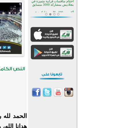
افتتاح تاريخي لأول مسجد في بلييفليا
بالجبل الأسود منذ أكثر من قرن
منطقة ريبوفسي تحتفل بميلاد
مسجد جديد في أجواء إيمانية مميزة
أكبر مشروع إسلامي في ريف
أستراليا يفتتح أبوابه بعد سنوات من
العمل والعطاء
القرآن والتربية في صدارة البرامج
الصيفية للمسلمين في بينزا
وساراتوف وموردوفيا هذا العام
اختتام الدورة التاسعة لمسابقة حفظ
وتلاوة القرآن الكريم في أزناكاييف
أكثر من 100 شخص يتعرفون على
الإسلام خلال يوم المسجد المفتوح
في ميلفيل
اختتام منافسات قرآنية متميزة في
بنغلاديش بمشاركة 3000 متسابق
الحمد لله ر
هدانا الله،