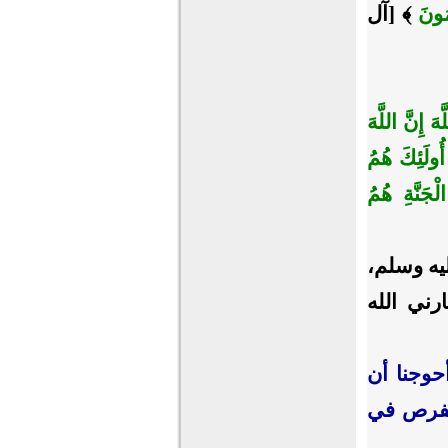
ِمُونَ
﴾ [آل
هَ إِنَّ اللَّهَ
أُولَئِكَ هُمُ
جَنَّةِ هُمُ
يه وسلم،
رني الله
أحوجنا أن
الفرص في