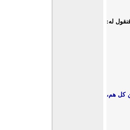
نقول له:
ن كل هم،