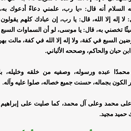
السلام أنه قال: «يا رب، علمني دعاءً أدعوك به، 
ا إله إلا الله، قال: يا رب، إن عبادك كلهم يقولون: ل
شيئًا تخصني به، قال: يا موسى، لو أن السماوات السبع
ضين السبع في كفة، ولا إله إلا الله في كفة، مالت بهن ل
 ابن حبان والحاكم، وصححه الألباني.
حمدًا عبده ورسوله، وصفيه من خلقه وخليله، بل
ار الكون بجماله، حسنت جميع خصاله، صلوا عليه وآله.
 على محمد وعلى آل محمد، كما صليت على إبراهيم
ك حميد مجيد.