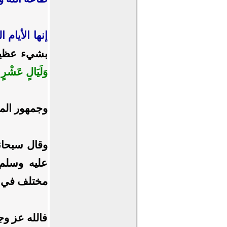
إنها الأيام
بشيء عظيم 
وَلَيَالٍ عَشْرٍ
﴾
وجمهور الم
وقال سبحان
عليه وسلم 
مختلف في ص
فالله عز وج