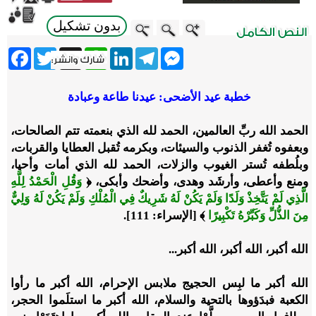
بدون تشكيل
ebook
Twitter
WhatsApp
X
LinkedIn
Telegram
Messenger
خطبة عيد الأضحى: عيدنا طاعة وعبادة
الحمد الله ربِّ العالمين، الحمد لله الذي بنعمته تتم الصالحات،
وبعفوه تُغفر الذنوب والسيئات، وبكرمه تُقبل العطايا والقربات،
وبلُطفه تُستر الغيوب والزلات، الحمد لله الذي أمات وأحيا،
ومنع وأعطى، وأرشَد وهدى، وأضحك وأبكى، ﴿
وَقُلِ الْحَمْدُ لِلَّهِ
الَّذِي لَمْ يَتَّخِذْ وَلَدًا وَلَمْ يَكُنْ لَهُ شَرِيكٌ فِي الْمُلْكِ وَلَمْ يَكُنْ لَهُ وَلِيٌّ
مِنَ الذُّلِّ وَكَبِّرْهُ تَكْبِيرًا
﴾ [الإسراء: 111].
الله أكبر، الله أكبر، الله أكبر...
الله أكبر ما لبِس الحجيج ملابس الإحرام، الله أكبر ما رأوا
الكعبة فبدَؤوها بالتحية والسلام، الله أكبر ما استلَموا الحجر،