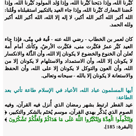
كبَّرنا الله، وإذا ذبَحنا كبَّرنا الله، وإذا وُلد المولود كبَّرنا الله، وإذا
خُضنا المعارك كبَّرنا الله، وإذا جاء العيد بالتكبير استقبلناه وقُلنا:
الله أكبر الله أكبر الله أكبر، لا إله إلا الله، الله أكبر الله أكبر
ولله الحمد.
كان لعمر بن الخطاب - رضي الله عنه - قُبة في مِنًى، فإذا جاء
العيد كبَّر عمرُ فكبَّرت منى، فكبَّرت الأرضُ، وكأنك أمام أُمة
تُعلن أن الخنوع والخضوع لا يكونان إلا الله، وأن الذِّلة والانكسار
لا يكونان إلا الله، وأن الاستمداد والاستلهام لا يكونان إلا من
الله، وأن العون والتوكل لا يكونان إلا على الله، وأن الحفظ
والاستعانة لا يكونان إلا بالله - سبحانه وتعالى.
أيها المسلمون عباد الله، الأعياد في الإسلام طاعة تأتي بعد
الطاعة:
عيد الفطر ارتبط بشهر رمضان الذي أُنزل فيه القرآن، وفيه
الصوم الذي يُذكِّر بهدي القرآن، موسم يُختَم بالشكر والتكبير، ﴿
وَلِتُكْمِلُوا الْعِدَّةَ وَلِتُكَبِّرُوا اللَّهَ عَلَى مَا هَدَاكُمْ وَلَعَلَّكُمْ تَشْكُرُونَ
﴾
[البقرة: 185].