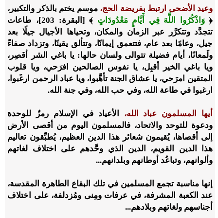
وعيد الأضحى ارتبط بفريضة الحج،
موسم يختم بالذكر والتكبير،
﴿
وَاذْكُرُوا اللَّهَ فِي أَيَّامٍ مَعْدُودَاتٍ
﴾ [البقرة: 203]، طاعات
تتجدَّد وتتكرَّر عبر الزمان والمكان، وتحياها الأجيال جيلًا بعد
جيل، وعامًا بعد عام، فتتعمق إيمانًا، وتتألق يقينًا، وتزداد صفاءً
ولَمعانًا، أيام فضيلة تتوالى ولسان حالها: يا باغي الشر أقصِر،
ويا باغي الخير أقبِل، يا نفوس الصالحين افرَحي، ويا قلوب
المتقين امرَحي، يا عشاق الجنة تأهَّبوا، ويا عباد الرحمن ارغَبوا،
ارغبوا في طاعة الله، وفي حب الله، وفي جنة الله.
أيها المسلمون عباد الله،
الأعياد في الإسلام رمزٌ للوحدة
ودعوة للتوحد والاتحاد، فالمسلمون اليوم من أقصى الأرض
إلى أقصاها، يُقيمون شعائر هذا الدين العظيم، يُطبِّقون تعاليم
هذا الدين القويم، الدين الذي وحَّدهم على اختلاف لغاتهم
وألوانهم، وتباعُد أوطانهم وبلدانهم...
إنها مناسبة تجمع المسلمين في تلك البقاع الطاهرة المقدسة،
عند الكعبة المشرفة، في عرفات ومِنى ومُزدلفة، على اختلاف
أجناسهم ولغاتهم وبلادهم...