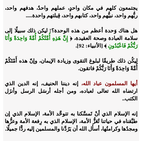
يجتمعون كلهم في مكان واحدٍ، عملهم واحدٌ، هدفهم واحد،
ربُّهم واحد، نبيُّهم واحد، كتابهم واحد، قِبلتهم واحدة.....
هل هناك وَحدة أعظم من هذه الوحدة؟! ليكن ذلك سبيلًا إلى
سلامة العبادة وصحة العقيدة، ﴿
إِنَّ هَذِهِ أُمَّتُكُمْ أُمَّةً وَاحِدَةً وَأَنَا
رَبُّكُمْ فَاعْبُدُونِ
﴾ [الأنبياء: 92].
ليكُن ذلك طريقًا لبلوغ التقوى وزيادة الإيمان، وإنّ هذه أَمْتَكُمْ
أُمَّةً وَاحِدَةً وَأَنَا رَبُّكُمْ فاتقون.
أيها المسلمون عباد الله،
إنه ديننا الحنيف، إنه الدين الذي
ارتضاه الله تعالى لعباده، ومن أجله أرسَل الرسل وأنزَل
الكتب..
إنه الإسلام الذي أنْ تَمسَّكنا به تتوحَّد الأمة، الإسلام الذي إن
طبَّقناه في حياتنا تُعَزُّ الأمة، الإسلام الذي به رِفعة الأمة وعزُّها
ومجدُها وكرامتُها، أسأل الله أن يَرُدَّنا والمسلمين إليه ردًّا جميلًا.