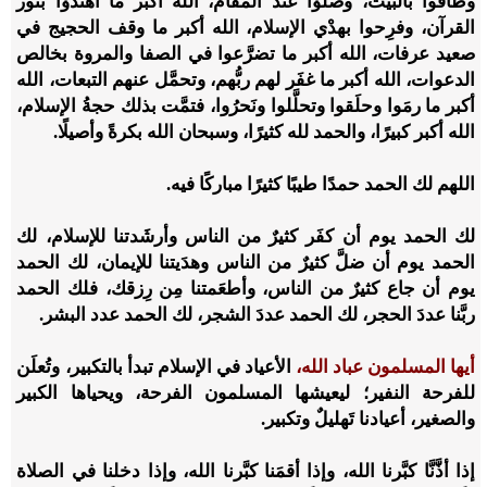
وطافوا بالبيت، وصلَّوْا عند المقام، الله أكبر ما اهتَدَوْا بنور
القرآن، وفرِحوا بهدْي الإسلام، الله أكبر ما وقف الحجيج في
صعيد عرفات، الله أكبر ما تضرَّعوا في الصفا والمروة بخالص
الدعوات، الله أكبر ما غفَر لهم ربُّهم، وتحمَّل عنهم التبعات، الله
أكبر ما رمَوا وحلَقوا وتحلَّلوا ونَحرُوا، فتمَّت بذلك حجةُ الإسلام،
الله أكبر كبيرًا، والحمد لله كثيرًا، وسبحان الله بكرةً وأصيلًا.
اللهم لك الحمد حمدًا طيبًا كثيرًا مباركًا فيه.
لك الحمد يوم أن كفَر كثيرٌ من الناس وأرشَدتنا للإسلام، لك
الحمد يوم أن ضلَّ كثيرٌ من الناس وهدَيتنا للإيمان، لك الحمد
يوم أن جاع كثيرٌ من الناس، وأطعَمتنا مِن رِزقك، فلك الحمد
ربَّنا عددَ الحجر، لك الحمد عددَ الشجر، لك الحمد عدد البشر.
أيها المسلمون عباد الله،
الأعياد في الإسلام تبدأ بالتكبير، وتُعلَن
للفرحة النفير؛ ليعيشها المسلمون الفرحة، ويحياها الكبير
والصغير، أعيادنا تَهليلٌ وتكبير.
إذا أذَّنَّا كبَّرنا الله، وإذا أقمَنا كبَّرنا الله، وإذا دخلنا في الصلاة