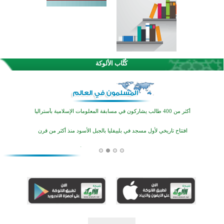
القرآن والتربية في صدارة البرامج الصيفية للمسلمين في بينزا وساراتوف وموردوفيا هذا العام
اختتام الدورة التاسعة لمسابقة حفظ وتلاوة القرآن الكريم في أزناكاييف
كُتَّاب الألوكة
أكثر من 100 شخص يتعرفون على الإسلام خلال يوم المسجد المفتوح في ميلفيل
اختتام منافسات قرآنية متميزة في بنغلاديش بمشاركة 3000 متسابق
أكثر من 400 طالب يشاركون في مسابقة المعلومات الإسلامية بأستراليا
افتتاح تاريخي لأول مسجد في بلييفليا بالجبل الأسود منذ أكثر من قرن
منطقة ريبوفسي تحتفل بميلاد مسجد جديد في أجواء إيمانية مميزة
أكبر مشروع إسلامي في ريف أستراليا يفتتح أبوابه بعد سنوات من العمل والعطاء
القرآن والتربية في صدارة البرامج الصيفية للمسلمين في بينزا وساراتوف وموردوفيا هذا العام
اختتام الدورة التاسعة لمسابقة حفظ وتلاوة القرآن الكريم في أزناكاييف