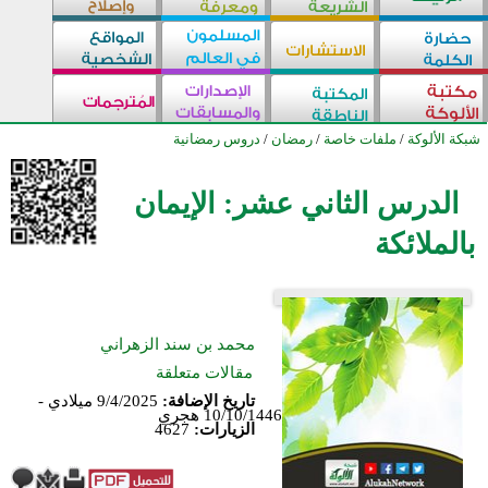
شبكة الألوكة
/
ملفات خاصة
/
رمضان
/
دروس رمضانية
الدرس الثاني عشر: الإيمان
بالملائكة
محمد بن سند الزهراني
مقالات متعلقة
تاريخ الإضافة:
9/4/2025 ميلادي -
10/10/1446 هجري
الزيارات:
4627