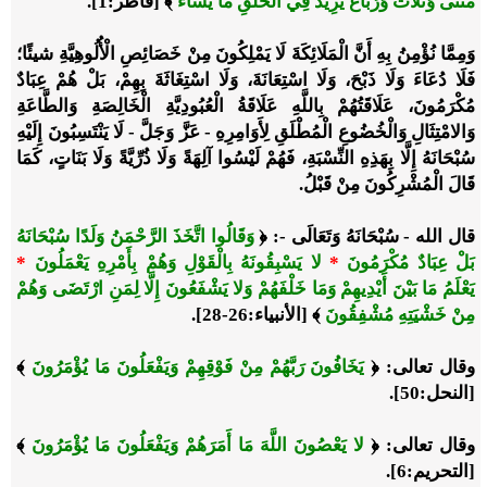
مَثْنَى وَثُلاثَ وَرُبَاعَ يَزِيدُ فِي الْخَلْقِ مَا يَشَاءُ
﴾ [فاطر:1].
وَمِمَّا نُؤْمِنُ بِهِ أَنَّ الْمَلَائِكَةَ لَا يَمْلِكُونَ مِنْ خَصَائِصِ الْأُلُوهِيَّةِ شيئًا؛
فَلَا دُعَاءَ وَلَا ذَبْحَ، وَلَا اسْتِعَانَةَ، وَلَا اسْتِغَاثَةَ بِهِمْ، بَلْ هُمْ عِبَادٌ
مُكْرَمُونَ، عَلَاقَتُهُمْ بِاللَّهِ عَلَاقَةُ الْعُبُودِيَّةِ الْخَالِصَةِ وَالطَّاعَةِ
وَالامْتِثَالِ وَالْخُضُوعِ الْمُطْلَقِ لِأَوَامِرِهِ - عَزَّ وَجَلَّ - لَا يَنْتَسِبُونَ إِلَيْهِ
سُبْحَانَهُ إِلَّا بِهَذِهِ النِّسْبَةِ، فَهُمْ لَيْسُوا آلِهَةً وَلَا ذُرِّيَّةً وَلَا بَنَاتٍ، كَمَا
قَالَ الْمُشْرِكُونَ مِنْ قَبْلُ.
قال الله - سُبْحَانَهُ وَتَعَالَى -: ﴿
وَقَالُوا اتَّخَذَ الرَّحْمَنُ وَلَدًا سُبْحَانَهُ
بَلْ عِبَادٌ مُكْرَمُونَ
*
لا يَسْبِقُونَهُ بِالْقَوْلِ وَهُمْ بِأَمْرِهِ يَعْمَلُونَ
*
يَعْلَمُ مَا بَيْنَ أَيْدِيهِمْ وَمَا خَلْفَهُمْ وَلا يَشْفَعُونَ إِلَّا لِمَنِ ارْتَضَى وَهُمْ
مِنْ خَشْيَتِهِ مُشْفِقُونَ
﴾ [الأنبياء:26-28].
وقال تعالى: ﴿
يَخَافُونَ رَبَّهُمْ مِنْ فَوْقِهِمْ وَيَفْعَلُونَ مَا يُؤْمَرُونَ
﴾
[النحل:50].
وقال تعالى: ﴿
لا يَعْصُونَ اللَّهَ مَا أَمَرَهُمْ وَيَفْعَلُونَ مَا يُؤْمَرُونَ
﴾
[التحريم:6].