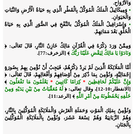
وَالْأَرْوَاحِ.
•
وَمِيكَائِيلُ الْمَلَكُ الْمُوَكَّلُ بِالْقَطْرِ الَّذِي بِهِ حَيَاةُ الْأَرْضِ وَالنَّبَاتِ
وَالْحَيَوَانِ.
•
وَإِسْرَافِيلُ الْمَلَكُ الْمُوَكَّلُ بالنَّفْخِ فِي الصُّوَرِ الَّذِي بِهِ حَيَاةُ
الْخَلْقِ بَعْدَ مَمَاتِهِمْ.
وَمِمَّنْ وَرَدَ ذِكْرُهُ فِي الْقُرْآنِ مَالِكٌ خَازِنُ النَّارِ، قَالَ تَعَالَى: ﴿
وَنَادَوْا يَا مَالِكُ لِيَقْضِ عَلَيْنَا رَبُّكَ
﴾ [الزخرف:77].
أَمَّا الْمَلَائِكَةُ الَّذِينَ لَمْ يَرِدْ ذِكْرُهُمْ، فَيَجِبُ أَنْ نُؤْمِنَ بِهِمْ بِصُورَةٍ
إِجْمَالِيَّةٍ، وَنُؤْمِنَ بِمَا ذُكِرَ مِنْ أَوْصَافِهِمْ وَأَفْعَالِهِمْ، قَالَ تَعَالَى: ﴿
وَإِنَّ عَلَيْكُمْ لَحَافِظِينَ
*
كِرَامًا كَاتِبِينَ
*
يَعْلَمُونَ مَا تَفْعَلُونَ
﴾
[الانفطار:10-12]، وقال تعالى: ﴿
لَهُ مُعَقِّبَاتٌ مِنْ بَيْنِ يَدَيْهِ وَمِنْ
خَلْفِهِ يَحْفَظُونَهُ مِنْ أَمْرِ اللَّهِ
﴾ [الرعد:11].
وَنُؤْمِنُ بِمَلِكِ الْمَوْتِ وَحَمَلَةِ الْعَرْشِ وَالْمَلَائِكَةِ الْمُوَكَّلِينَ بِالنَّارِ،
وَهُمْ الزَّبَانِيَةُ وَهُمْ تِسْعَةَ عَشَرَ، وَنُؤْمِنُ بِالْمَلَائِكَةِ الْمُوَكَّلِينَ
بِالْجَنَانِ.