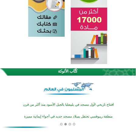
اختتام الدورة التاسعة لمسابقة حفظ وتلاوة القرآن الكريم في أزناكاييف
تيسليتش تختتم برنامجا تعليميا لتعزيز القيم وبناء الشخصية للشباب المسلمين
كُتَّاب الألوكة
اختتام منافسات قرآنية متميزة في بنغلاديش بمشاركة 3000 متسابق
أكثر من 400 طالب يشاركون في مسابقة المعلومات الإسلامية بأستراليا
افتتاح تاريخي لأول مسجد في بلييفليا بالجبل الأسود منذ أكثر من قرن
منطقة ريبوفسي تحتفل بميلاد مسجد جديد في أجواء إيمانية مميزة
أكبر مشروع إسلامي في ريف أستراليا يفتتح أبوابه بعد سنوات من العمل والعطاء
القرآن والتربية في صدارة البرامج الصيفية للمسلمين في بينزا وساراتوف وموردوفيا هذا العام