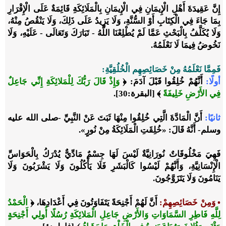
إِنَّ عَقِيدَةَ أَهْلِ الْإِيمَانِ فِي الْإِيمَانِ بِالْمَلَائِكَةِ قَائِمَةٌ عَلَى الْإِقْرَارِ
بِمَا جَاءَ فِي الْكِتَابِ أَوْ السُّنَّةِ، وَلَا يَزِيدُ عَلَى ذَلِكَ، وَلَا يَنْقُصُ مِنْهُ،
وَلَا يُكَلَّفُ بِالْبَحْثِ عَمَّا لَمْ يُطْلِعْنَا اللَّهُ - تَبَارَكَ وَتَعَالَى - عَلَيْهِ، وَلَا
نَخُوضُ فِيمَا لَا نَعْلَمُهُ.
فَمِمَّا نَعْلَمُهُ مِنْ خَصَائِصِهِم الْخُلُقِيَّةِ:
أولًا:
أَنَّهُمْ خُلِقُوا قَبْلَ آدَمَ: ﴿
وَإِذْ قَالَ رَبُّكَ لِلْمَلائِكَةِ إِنِّي جَاعِلٌ
فِي الأَرْضِ خَلِيفَةً
﴾ [البقرة:30].
ثانيًا:
أَنَّ الْمَادَّةَ الَّتِي خُلِقُوا مِنْهَا ثَبَتَ عَنْ النَّبِيِّ -صلى الله عليه
وسلم- أَنَّهُ قَالَ: «خُلِقَتِ الْمَلَائِكَةُ مِنْ نُورٍ».
فَهِيَ مَخْلُوقَاتٌ نُورَانِيَّةٌ لَيْسَ لَهَا جِسْمٌ مَادِّيٌّ يُدْرَكُ بِالْحَوَاسِّ
الْإِنْسَانِيَّةِ، وَأَنَّهُمْ لَيْسُوا كَالْبَشَرِ فَلَا يَأْكُلُونَ وَلَا يَشْرَبُونَ وَلَا
يَنَامُونَ وَلَا يَتَزَوَّجُونَ.
• وَمِنْ خَصَائِصِهِمْ:
أَنَّ لَهُمْ أَجْنِحَةً يَتَفَاوَتُونَ فِي أَعْدَادِهَا، ﴿
الْحَمْدُ
لِلَّهِ فَاطِرِ السَّمَاوَاتِ وَالأَرْضِ جَاعِلِ الْمَلائِكَةِ رُسُلًا أُولِي أَجْنِحَةٍ