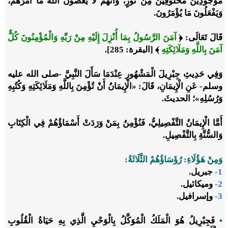
مَوْجُودِينَ مَخْلُوقِينَ مِنْ نُورٍ، وَأَنَّهُمْ لَا يَعْصُونَ اللَّهَ مَا أَمَرَهُمْ،
وَيَفْعَلُونَ مَا يُؤْمَرُونَ.
قَالَ تَعَالَى: ﴿
آمَنَ الرَّسُولُ بِمَا أُنْزِلَ إِلَيْهِ مِنْ رَبِّهِ وَالْمُؤْمِنُونَ كُلٌّ
آمَنَ بِاللَّهِ وَمَلَائِكَتِهِ
﴾ [البقرة: 285].
وَفِي حَدِيثِ جِبْرِيلَ الْمَشْهُورِ عِنْدَمَا سَأَلَ النَّبِيَّ -صلى الله عليه
وسلم- عَنِ الْإِيمَانِ، قَالَ: «الْإِيمَانُ أَنْ تُؤْمِنَ بِاللَّهِ وَمَلَائِكَتِهِ وَكُتُبِهِ
وَرُسُلِهِ»؛ الحديثَ.
أَمَّا الْإِيمَانُ التَّفْصِيلِيُّ، فَنُؤْمِنُ بِمَنْ وَرَدَتْ أَسْمَاؤُهُمْ فِي الْكِتَابِ
وَالسُّنَّةِ بِالتَّفْصِيلِ.
وَمِنْ هَؤُلَاءِ: رُؤَسَاؤُهُمْ الثَّلَاثَةُ:
1-
جبريل.
2-
وميكائيل.
3-
وإسرافيل.
•
فَجِبْرِيلُ هُوَ الْمَلَكُ الْمُوَكَّلُ بِالْوَحْيِ الَّذِي بِهِ حَيَاةُ الْقُلُوبِ