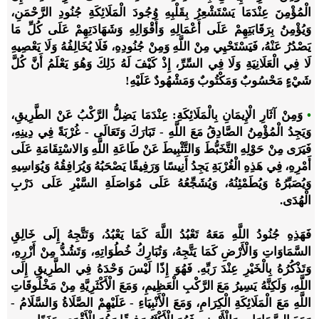
الْمُؤْمِنَ عِنْدَمَا يَسْتَشْعِرُ بِقَلْبِهِ وُجُودَ الْمَلَائِكَةِ جُنُودِ الرَّحْمَنِ،
وَيُؤْمِنُ بِرَقَابَتِهِمْ عَلَى أَعْمَالِهِ وَأَقْوَالِهِ وَشَهَادَتِهِمْ عَلَى كُلِّ مَا
يَصْدُرُ عَنْهُ، فَيَسْتَحْيِي مِنْ اللَّهِ وَمِنْ جُنُودِهِ، فَلَا يُخَالِفُهُ وَلَا يَعْصِيهِ
لَا فِي الْعَلَانِيَةِ وَلَا فِي السِّرِّ، إِذْ كَيْفَ لَهُ ذَلِكَ وَهُوَ يَعْلَمُ أَنَّ كُلَّ
شَيْءٍ مَحْسُوبٌ وَمَكْتُوبٌ وَمَشْهُودٌ عَلَيْهِ!
•
وَمِنْ آثَارِ الْإِيمَانِ بِالْمَلَائِكَةِ: عِنْدَمَا يَضِلُّ الرَّكْبُ عَنْ الطَّرِيقِ،
وَيَجِدُ الْمُؤْمِنُ الصَّادِقُ مَعَ اللَّهِ - تَبَارَكَ وَتَعَالَى - غُرْبَةً فِي دِينِهِ،
فَيَرَى مِنْ حَوْلِهِ التَّخَبُّطَ وَالتَّثْبِيطَ عَنْ طَاعَةِ اللَّهِ وَالاسْتِقَامَةِ عَلَى
أَمْرِهِ، فِي هَذِهِ الْغُرْبَةِ يَجِدُ أَنِيسًا وَرَفِيقًا يَصْحَبُهُ وَيُرَافِقُهُ وَيُوَاسِيهِ
وَيُصَبِّرُهُ وَيُطَمْئِنُهُ، وَيُشَجِّعُهُ عَلَى مُوَاصَلَةِ السَّيْرِ عَلَى دَرْبِ
الْهُدَى.
فَهَذِهِ جُنُودُ اللَّهِ مَعَهُ تَعْبُدُ اللَّهَ كَمَا يَعْبُدُ، وَتَتَّجِهُ إِلَى خَالِقِ
السَّمَاوَاتِ وَالْأَرْضِ كَمَا يَتَّجِهُ، وَتُبَارِكُ خُطُوَاتِهِ، وَتَشُدُّ مِنْ أَزْرِهِ،
وَتَذْكُرُهُ بِالْخَيْرِ عِنْدَ رَبِّهِ. فَهُوَ إِذًا لَيْسَ وَحْدَهُ فِي الطَّرِيقِ إِلَى
اللَّهِ، وَلَكِنَّهُ يَسِيرُ مَعَ الرَّكْبِ الْعَظِيمِ، وَمَعَ الْأَكْثَرِيَّةِ مِنْ مَخْلُوقَاتِ
اللَّهِ مَعَ الْمَلَائِكَةِ الْكِرَامِ، وَمَعَ الْأَنْبِيَاءِ - عَلَيْهِمْ الصَّلَاةُ وَالسَّلَامُ -