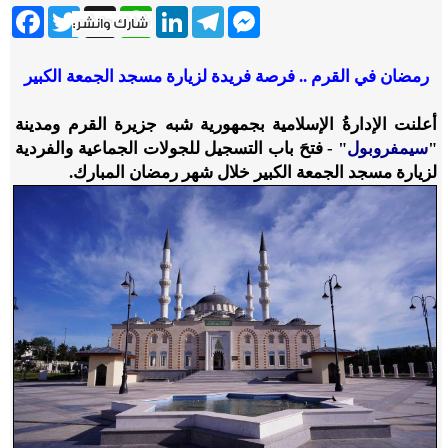
ebook
Twitter
WhatsApp
X
LinkedIn
Telegram
Messenger
رمضان في القرم .. فرصة فريدة لزيارة مسجد الجمعة الكبير
أعلنت الإدارةُ الإسلامية بجمهورية شبه جزيرة القرم ومدينة
"
سيمفروبول
" - فتحَ باب التسجيل للجولات الجماعية والفردية
لزيارة مسجد الجمعة الكبير خلال شهر رمضان المبارك.