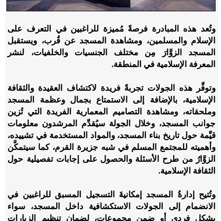
وتُعد هذه المبادرة فرصةً مُميزة للراغبين في التعرف على
الإسلام والمسلمين، ومشاهدة المسجد عن قُرب، ويستقبل
المسجد الزوَّارَ مِن مختلف الجنسيات والخلفيات، لنشر
المعرفة الإسلامية في المنطقة.
وتوفِّر هذه الجولات تجربةً فريدة لاكتشاف العقيدة والثقافة
الإسلامية، بالإضافة إلى الاستمتاع بجمال وعظمة المسجد
وملحقاته، ومشاهدة التصاميم المعمارية الفريدة التي تُزين
جوانب المسجد، وخلال الجولة سيُقدِّم المرشدون معلومات
قيِّمة حول تاريخ بناء المسجد، والمواد المستخدمة في تشييده،
وأهميته للمجتمع المسلم في شبه جزيرة القرم، كما سيتمكَّن
الزوَّارُ من طرح الأسئلة والحصول على إجابات تفصيلية حول
الثقافة الإسلامية.
وتُتيح إدارةُ المسجد إمكانيةَ التسجيل المسبق للراغبين في
الانضمام إلى الجولات الاستكشافية داخل المسجد، سواء
بشكل فردي أو ضمن مجموعات، لضمان تنظيم الزيارات