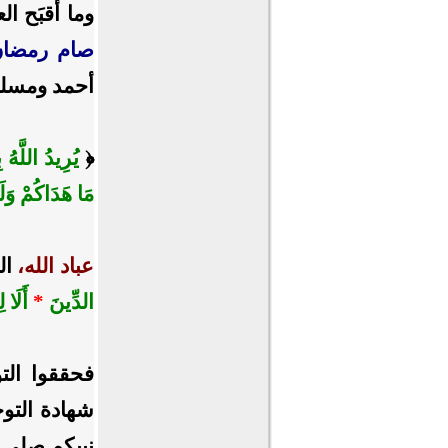
وما أقبَح ال
صام رمضان،
أحمد ومسل
﴿
يُرِيدُ اللَّهُ 
مَا هَدَاكُمْ وَل
عباد الله،
ال
الدِّينَ
*
أَلَا ل
فحققوا الت
شهادة التوح
نبيكم صلى ال