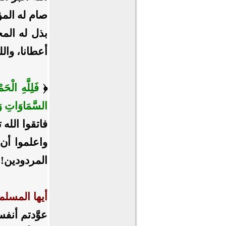
صام له المؤمن
بذل له المح
أعطانا، والل
﴿
فَلِلَّهِ الْح
السَّمَاوَاتِ وَا
فاتقوا الله
واعلموا أن 
المردودين!
أيها المسلم
عوَّدتم أنف