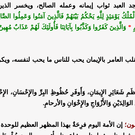
د العبد ثواب إيمانه وعمله الصالح، ويخسر الذي
الْمُلْكُ ‌يَوْمَئِذٍ لِلَّهِ يَحْكُمُ بَيْنَهُمْ فَالَّذِينَ آمَنُوا وَعَمِلُوا ال
مِ
*
وَالَّذِينَ كَفَرُوا وَكَذَّبُوا بِآيَاتِنَا فَأُولَئِكَ لَهُمْ عَذَابٌ مُهِينٌ
ب العامر بالإيمان يحب للناس ما يحب لنفسه، ويكر
ظَمِ شَعَائِرِ الإِيمَانِ، وَأَوفَرِ حُظُوظِ البِرِّ والإِحْسَانِ، الإِ
 الوَالِدَيْنِ وَالأَزْوَاجِ والإِخْوَانِ والأرحامِ.
ون؛
إن الأمة اليوم فرِحَةٌ بهذا المظهر العظيم للوحدة 