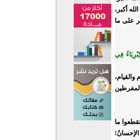
الله أكبر،
بر على ما
كِبْرِيَاءُ فِي
 والقيام،
‏المفرطين
تقطعوا ما
الإحسانُ!