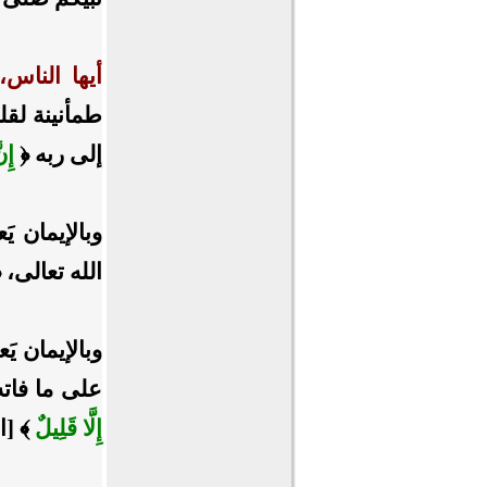
أيها الناس،
طمأنينة لقلب
إلى ربه ﴿
إِن
وبالإيمان ي
الله تعالى، 
وبالإيمان يَ
على ما فاته 
إِلَّا قَلِيلٌ
﴾ [الت