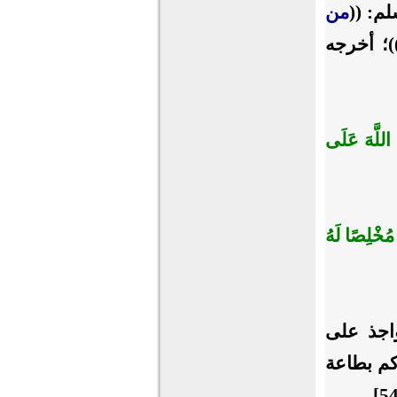
لم: ((
من
)؛ أخرجه
وا اللَّهَ عَلَى
 ‌مُخْلِصًا لَهُ
واجذ على
كم بطاعة