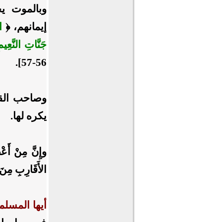
وبالموت يج
إيمانهم، ﴿
‌
جَنَّاتِ النَّعِي
56-57].
وصاحب القل
يكره لها.
وإِنَّ مِنْ أَعْ
الأَقَارِبِ مِنَ
أيها المسلم