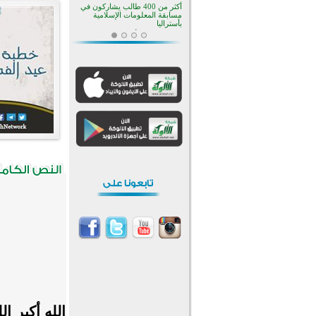
منطقة ريبوفسي تحتفل بميلاد
مسجد جديد في أجواء إيمانية مميزة
أكبر مشروع إسلامي في ريف
أستراليا يفتتح أبوابه بعد سنوات من
العمل والعطاء
القرآن والتربية في صدارة البرامج
الصيفية للمسلمين في بينزا
وساراتوف وموردوفيا هذا العام
اختتام الدورة التاسعة لمسابقة حفظ
وتلاوة القرآن الكريم في أزناكاييف
تيسليتش تختتم برنامجا تعليميا لتعزيز
القيم وبناء الشخصية للشباب
المسلمين
اختتام منافسات قرآنية متميزة في
بنغلاديش بمشاركة 3000 متسابق
أكثر من 400 طالب يشاركون في
مسابقة المعلومات الإسلامية
بأستراليا
الله أكبر الل