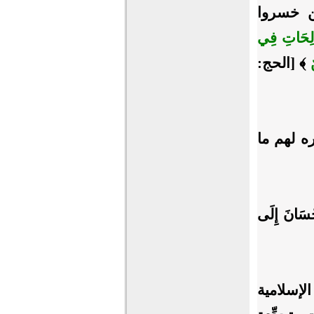
ن خسروا
صَّالِحَاتِ فِي
﴾ [الحج:
ه لهم ما
حْسَانَ إِلَى
الإسلامية