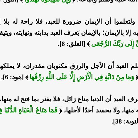
ولتعلموا أن الإيمان ضرورة للعبد، فلا راحة له بلا إ
ه إلا بالإيمان؛ بالإيمان يَعرف العبد بدايته ونهايته، وي
َّ إِلَى رَبِّكَ ‌الرُّجْعَى
﴾ [العلق: 8].
َعلم العبد أن الأجل والرزق مكتوبان مقدران، لا يملكهم
﴿
وَمَا مِنْ دَابَّةٍ فِي الْأَرْضِ إِلَّا ‌عَلَى ‌اللَّهِ ‌رِزْقُهَا
﴾ [هود: 6].
عرف العبد أن الدنيا متاع زائل، فلا يغتر بما فتح له منها
منها، ولا يحسد أحدًا لأجلها، ﴿
فَمَا ‌مَتَاعُ ‌الْحَيَاةِ الدُّنْيَا
وبة: 38].