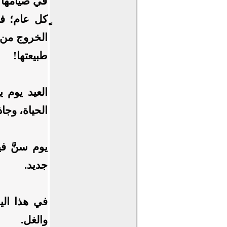
في صيامها و
ٍكل عام؛ ف
الخروج من 
طبيعتها!
العيد يوم ي
الحياة، وجاذ
يوم سنَّ في
جديد.
في هذا اليو
والغل.