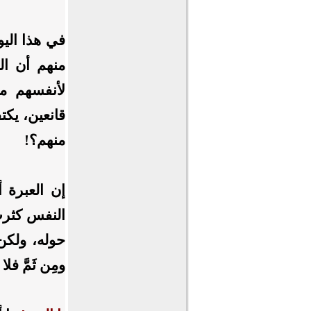
في هذا اليوم
منهم أن ال
لأنفسهم مع
قانعين، يكتف
منهم؟!
إن العبرة أ
النفس كثرت
حوله، ولكن
ومِن ثَمَّ ف