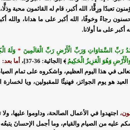
ون تعبدًا ورِقًّا، الله أكبر، قام له القائمون محبة وذلًّا، 
سنون رجاءً وخوفًا، الله أكبر على ما هدانا، والله أك
ه أكبر على ما أولانا.
َمْدُ رَبِّ السَّمَاوَاتِ وَرَبِّ الْأَرْضِ رَبِّ الْعَالَمِينَ
*
‌وَلَهُ ‌الْ
لْأَرْضِ وَهُوَ الْعَزِيزُ الْحَكِيمُ
﴾ [الجاثية: 36-37]،
أما بعد:
 تعالى في هذا اليوم العظيم، واشكروه على تمام الصيام
العيد هو يوم الجوائز، فهنيئًا للمقبولين، ويا لخسارة 
ون،
اجتهدوا في الأعمال الصالحة، وداوموا عليها، ولا 
سكم عليه من الصيام والقيام، وما أجمل الإحسانَ يتبعُه 