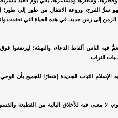
فطرها، وشعارها ومشاعرها، يأتي يوم العيد ببُشْريَاتٍ
هو سرُّ الفرح، وروعة الانتقال من طور إلى طور؛ إ
الزمن إلى زمن جديد، في هذه الحياة التي تعقدت وا
عمُّ فيه الناس ألفاظ الدعاء، والتهنئة؛ ليرتفعوا فو
بيات التراب.
ه الإسلام الثياب الجديدة إشعارًا للجميع بأن الوحي 
م، لا معنى فيه للأخلاق البالية من القطيعة والقسو