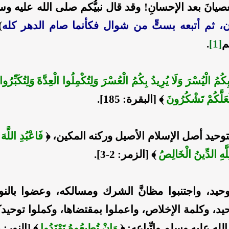
عصيانَ بعد الإحسانِ! وقد قال نبيُّكم صلى الله عليه وس
 ثم أتبعه بستٍّ من شوال فكأنما صام الدهر كله
)
م
[1]
.
بِكُمُ ‌الْيُسْرَ وَلَا يُرِيدُ بِكُمُ الْعُسْرَ وَلِتُكْمِلُوا الْعِدَّةَ وَلِتُكَبِّرُ
َعَلَّكُمْ تَشْكُرُونَ
﴾ [البقرة: 185].
توحيد أصل الإسلام الأصيل وركنه المكين، ﴿
فَاعْبُدِ اللَّهَ
ِلَّهِ الدِّينُ الْخَالِصُ
﴾ [الزمر: 2-3].
وحيد، واجتنبوا مظانَّ الشرك ومسالكه، وعضوا بالن
يد، وكلمة الإخلاص، واعملوا بمقتضاها، وكملوا توحيد
له عليه وسلم واتِّباعه: ﴿
وَإِنْ تُطِيعُوهُ ‌تَهْتَدُوا
﴾ [النور: 54].