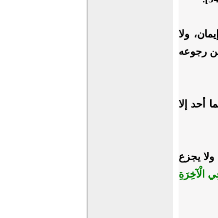
يمان، ولا
تيقن رجوعه
ا أحد إلا
، ولا يجزع
 فِي الْآخِرَةِ