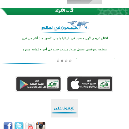
تيسليتش تختتم برنامجا تعليميا لتعزيز القيم وبناء الشخصية للشباب المسلمين
كُتَّاب الألوكة
اختتام منافسات قرآنية متميزة في بنغلاديش بمشاركة 3000 متسابق
أكثر من 400 طالب يشاركون في مسابقة المعلومات الإسلامية بأستراليا
افتتاح تاريخي لأول مسجد في بلييفليا بالجبل الأسود منذ أكثر من قرن
منطقة ريبوفسي تحتفل بميلاد مسجد جديد في أجواء إيمانية مميزة
أكبر مشروع إسلامي في ريف أستراليا يفتتح أبوابه بعد سنوات من العمل والعطاء
القرآن والتربية في صدارة البرامج الصيفية للمسلمين في بينزا وساراتوف وموردوفيا هذا العام
اختتام الدورة التاسعة لمسابقة حفظ وتلاوة القرآن الكريم في أزناكاييف
تيسليتش تختتم برنامجا تعليميا لتعزيز القيم وبناء الشخصية للشباب المسلمين
اختتام منافسات قرآنية متميزة في بنغلاديش بمشاركة 3000 متسابق
أكثر من 400 طالب يشاركون في مسابقة المعلومات الإسلامية بأستراليا