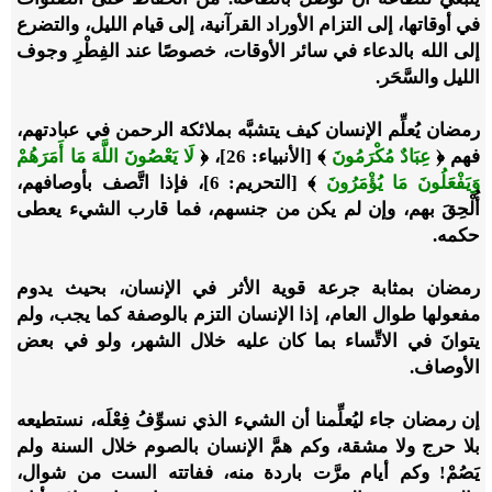
في أوقاتها، إلى التزام الأوراد القرآنية، إلى قيام الليل، والتضرع
إلى الله بالدعاء في سائر الأوقات، خصوصًا عند الفِطْرِ وجوف
الليل والسَّحَر.
رمضان يُعلِّم الإنسان كيف يتشبَّه بملائكة الرحمن في عبادتهم،
فهم ﴿
عِبَادٌ مُكْرَمُونَ
﴾ [الأنبياء: 26]، ﴿
لَا يَعْصُونَ اللَّهَ مَا أَمَرَهُمْ
وَيَفْعَلُونَ مَا يُؤْمَرُونَ
﴾ [التحريم: 6]، فإذا اتَّصف بأوصافهم،
أُلْحِقَ بهم، وإن لم يكن من جنسهم، فما قارب الشيء يعطى
حكمه.
رمضان بمثابة جرعة قوية الأثر في الإنسان، بحيث يدوم
مفعولها طوال العام، إذا الإنسان التزم بالوصفة كما يجب، ولم
يتوانَ في الاتِّساء بما كان عليه خلال الشهر، ولو في بعض
الأوصاف.
إن رمضان جاء ليُعلِّمنا أن الشيء الذي نسوِّفُ فِعْلَه، نستطيعه
بلا حرج ولا مشقة، وكم همَّ الإنسان بالصوم خلال السنة ولم
يَصُمْ! وكم أيام مرَّت باردة منه، ففاتته الست من شوال،