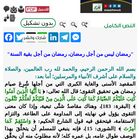
بدون تشكيل
ebook
Twitter
WhatsApp
X
LinkedIn
Telegram
Messenger
"رمضان ليس من أجل رمضان، رمضان من أجل بقية السنة"
بسم الله الرحمن الرحيم، والحمد لله رب العالمين، والصلاة
والسلام على أشرف الأنبياء والمرسلين؛ أما بعد:
المقصِد الأسنى والغاية الكبرى التي من أجلها شُرِعَ صيام
رمضان هي تحقيق التقوى؛ قال الله تعالى: ﴿
يَا أَيُّهَا الَّذِينَ آمَنُوا
كُتِبَ عَلَيْكُمُ الصِّيَامُ كَمَا كُتِبَ عَلَى الَّذِينَ مِنْ قَبْلِكُمْ لَعَلَّكُمْ تَتَّقُونَ
﴾ [البقرة: 183]، وهناك مقاصدُ شتَّى تبعية، وإذا كان معنى
التقوى يؤول في نهايته إلى المداومة على الطاعة، والتزام
الاستقامة، فيتحقق فيه قول الشارع الحكيم: ﴿
وَاسْتَقِمْ كَمَا
أُمِرْتَ
﴾ [الشورى: 15]، فإنه ينبغي للمسلم أن يتخلَّقَ بهذا
الوصف طوال عامه، بل عمره كله؛ لأنه مطلوبٌ منه أن يحقِّق