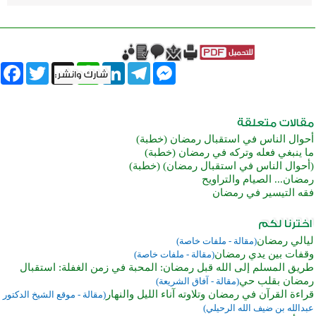
book
Twitter
WhatsApp
X
LinkedIn
Telegram
Messenger
أحوال الناس في استقبال رمضان (خطبة)
ما ينبغي فعله وتركه في رمضان (خطبة)
(أحوال الناس في استقبال رمضان) (خطبة)
رمضان... الصيام والتراويح
فقه التيسير في رمضان
ليالي رمضان
(مقالة - ملفات خاصة)
وقفات بين يدي رمضان
(مقالة - ملفات خاصة)
طريق المسلم إلى الله قبل رمضان: المحبة في زمن الغفلة: استقبال
رمضان بقلب حي
(مقالة - آفاق الشريعة)
قراءة القرآن في رمضان وتلاوته آناء الليل والنهار
(مقالة - موقع الشيخ الدكتور
عبدالله بن ضيف الله الرحيلي)