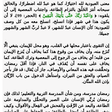
معنى العبودية لله اختيارًا، كما هو عبدٌ لله اضطرارًا، والخالق
سبحانه أمَرَ الخَلْقَ بالتزام الطاعة، واجتناب المعصية إلى أن
يلقوه: ﴿
وَاعْبُدْ رَبَّكَ حَتَّى يَأْتِيَكَ الْيَقِينُ
﴾ [الحجر: 99]، لا أن
يكون هذا في شهر فإذا انسلخ، انسلخ معه من كل وصف
للعبودية؛ كأن الإنسان عبدٌ للشهر، لا عبدٌ لربِّ الشهر والشهور
جميعًا.
إن التقوى باعتبار محلها في القلب، وهو محل للإيمان، ينبغي ألَّا
تُنزَع منه، وأن يخاف من وقوع هذا كما يخاف أن يُنزع الإيمان
من قلبه؛ أي يخاف من الرجوع إلى المعصية وترك الطاعة، كما
يخاف على نفسه أن يُقذَف في النار، فإذا أفَلَ رمضان،
وتحقَّقت فيه هذه المعاني والأوصاف، جاز أن يُقال: قد فاز بأجر
الصيام، والعتق من النيران، واستأهل الدخول من باب الرَّيَّان
بإذن الله المنَّان.
رمضان مدرسة، ومن شأن المدرسة التربية والتعليم؛ لذلك فإن
رمضان يُربِّي الإنسان على الصبر والتحمُّل والمداومة على
الطاعة، والبعد عن الرَّفَثِ والفحش في الفِعال والأقوال، وكيف
ينبغي للطاعة أن تُوصَل بالطاعة؛ من الحفاظ على الصلوات