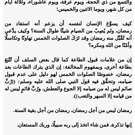
والتسع من ذي الحجة، ويوم عرفة، ويوم عاشوراء، وثلاثة أيام
من كل شهر، ويوما الاثنين والخميس!
كيف يسوِّغ الإنسان لنفسه أن يزعم أنه استفاد من
رمضان، ولم يُصِبْ من الصيام شيئًا طوال السنة؟ وكيف يدَّعي
أنه تُقُبِّل منه رمضان وقد تَرَكَ الصلوات الخمس تهاونًا وتكاسلًا
وأمْنًا من الله ومكره؟
إن من علامات قبول الطاعة كما قال بعض السلف أن تُتْبَعَ
بطاعة أخرى، وبمفهوم المخالفة: إن الذي يترك الطاعات بعد
رمضان، خصوصًا الصلوات الخمس لهو دليل على عدم قبول
صيامه، وتحقَّق فيه قول النبي صلى الله عليه وسلم: ((رُبَّ
صائم ليس له من صيامه إلا الجوع والعطش، ورُبَّ قائمٍ ليس له
من قيامه إلا السهر والتعب)).
رمضان ليس من أجل رمضان، رمضان من أجل بقية السنة.
إنها تذكرة، فمن شاء اتخذ إلى ربه سبيلًا، وربك المستعان.