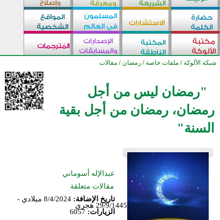
شبكة الألوكة
/
ملفات خاصة
/
رمضان
/
مقالات
"رمضان ليس من أجل
رمضان، رمضان من أجل بقية
السنة"
عبدالإله أسوماني
مقالات متعلقة
تاريخ الإضافة:
8/4/2024 ميلادي -
29/9/1445 هجري
الزيارات:
6057