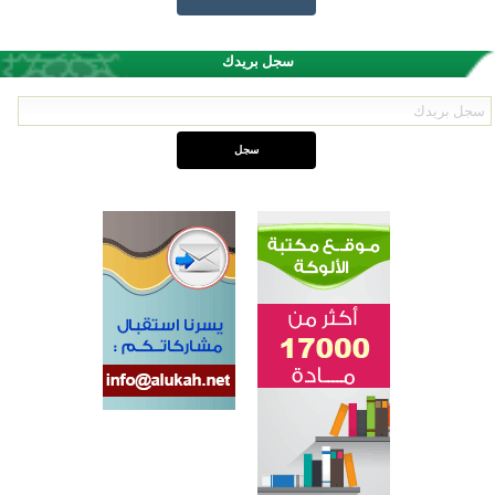
سجل بريدك
اختتام الدورة التاسعة لمسابقة حفظ وتلاوة القرآن الكريم في أزناكاييف