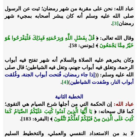
عباد الله:
نحن على مقربة من شهر رمضان؛ ثبت عن الرسول
صلى الله عليه وسلم أنه كان يبشر أصحابه بمجيء شهر
رمضان
[3]
.
وقال الله تعالى: ﴿
قُلْ بِفَضْلِ اللَّهِ وَبِرَحْمَتِهِ فَبِذَلِكَ فَلْيَفْرَحُوا هُوَ
خَيْرٌ مِمَّا يَجْمَعُونَ
﴾ [يونس: 58].
وكان يخبرهم عليه الصلاة والسلام أنه شهر تفتح فيه أبواب
الرحمة، وتغلق فيه أبواب جهنم، وتغل فيه الشياطين؛ قال صلى
الله عليه وسلم: ((
إذا جاء رمضان، فُتحت أبواب الجنة، وغُلقت
أبواب النار، وصُفدت الشياطين
)
[4]
.
الخطبة الثانية
عباد الله:
إن الحكمة التي من أجلها شرع الصيام هي التقوى؛
كما قال سبحانه: ﴿
يَا أَيُّهَا الَّذِينَ آمَنُوا كُتِبَ عَلَيْكُمُ الصِّيَامُ كَمَا
كُتِبَ عَلَى الَّذِينَ مِنْ قَبْلِكُمْ لَعَلَّكُمْ تَتَّقُونَ
﴾ [البقرة: 183].
لا بد من الاستعداد النفسي والعملي، والتخطيط السليم