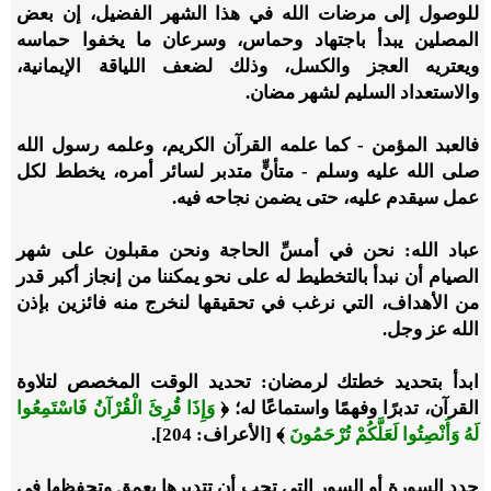
للوصول إلى مرضات الله في هذا الشهر الفضيل، إن بعض
المصلين يبدأ باجتهاد وحماس، وسرعان ما يخفوا حماسه
ويعتريه العجز والكسل، وذلك لضعف اللياقة الإيمانية،
والاستعداد السليم لشهر مضان.
فالعبد المؤمن - كما علمه القرآن الكريم، وعلمه رسول الله
صلى الله عليه وسلم - متأنٍّ متدبر لسائر أمره، يخطط لكل
عمل سيقدم عليه، حتى يضمن نجاحه فيه.
عباد الله:
نحن في أمسِّ الحاجة ونحن مقبلون على شهر
الصيام أن نبدأ بالتخطيط له على نحو يمكننا من إنجاز أكبر قدر
من الأهداف، التي نرغب في تحقيقها لنخرج منه فائزين بإذن
الله عز وجل.
ابدأ بتحديد خطتك لرمضان: تحديد الوقت المخصص لتلاوة
القرآن، تدبرًا وفهمًا واستماعًا له؛ ﴿
وَإِذَا قُرِئَ الْقُرْآنُ فَاسْتَمِعُوا
لَهُ وَأَنْصِتُوا لَعَلَّكُمْ تُرْحَمُونَ
﴾ [الأعراف: 204].
حدد السورة أو السور التي تحب أن تتدبرها بعمق وتحفظها في