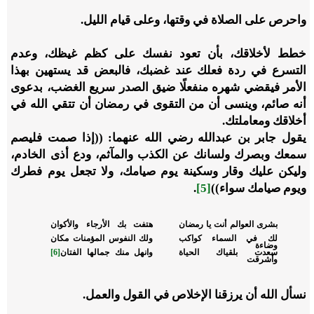
واحرص على الصلاة في وقتها، وعلى قيام الليل.
خطط لأخلاقك، بأن تعود نفسك على كظم غيظك، وعدم
التسرع في ردة فعلك عند غضبك، فالبعض قد يستهين بهذا
الأمر فيقضي شهره منفعلًا ضيق الصدر سريع الغضب، بدعوى
أنه صائم، وينسى أن من التقوى في رمضان أن تتقي الله في
أخلاقك ومعاملتك.
يقول جابر بن عبدالله رضي الله عنهما: ((إذا صمت فليصم
سمعك وبصرك ولسانك عن الكذب والمآثم، ودع أذى الخادم،
وليكن عليك وقار وسكينة يوم صيامك، ولا تجعل يوم فطرك
ويوم صيامك سواء))
[5]
.
بشرى العوالم أنت يا رمضان
هتفت بك الأرجاء والأكوان
لك في السماء كواكب
ولك النفوس المؤمنات مكان
وضاءة
سعدت بلقياك الحياة
وانهل منك جمالها الفتان
[6]
وأشرقت
نسأل الله أن يرزقنا الإخلاص في القول والعمل.