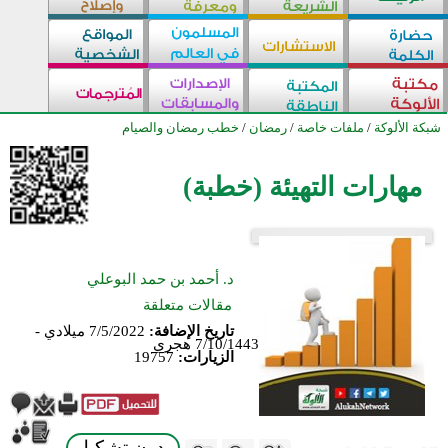
شبكة الألوكة
/
ملفات خاصة
/
رمضان
/
خطب رمضان والصيام
مهارات التهيئة (خطبة)
د. أحمد بن حمد البوعلي
مقالات متعلقة
تاريخ الإضافة:
7/5/2022 ميلادي -
7/10/1443 هجري
الزيارات:
19757
بدون تشكيل