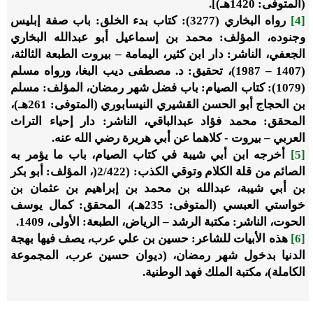
(المتوفى: 1420هـ)].
[4]
رواه البخاري (3277): كتاب بدء الخلق: باب صفة إبليس
وجنوده، المؤلف: محمد بن إسماعيل أبو عبدالله البخاري
الجعفي، الناشر: دار ابن كثير، اليمامة – بيروت الطبعة الثالثة،
(1407 – 1987)، تحقيق: د. مصطفى ديب البغا، ورواه مسلم
(1079): كتاب الصيام: باب فضل شهر رمضان، المؤلف: مسلم
بن الحجاج أبو الحسن القشيري النيسابوري (المتوفى: 261هـ)،
المحقق: محمد فؤاد عبدالباقي، الناشر: دار إحياء التراث
العربي – بيروت - كلاهما عن أبي هريرة رضي الله عنه.
[5]
أخرجه ابن أبي شيبة في كتاب الصيام، باب ما يؤمر به
الصائم من قلة الكلام وتوقي الكذب: (2/422(، المؤلف: أبو بكر
بن أبي شيبة، عبدالله بن محمد بن إبراهيم بن عثمان بن
خواستي العبسي (المتوفى: 235هـ)، المحقق: كمال يوسف
الحوت، الناشر: مكتبة الرشد – الرياض، الطبعة: الأولى، 1409.
[6]
هذه الأبيات للشاعر: حسين بن علي عرب، يصف فيها بهجة
الدنيا بدخول شهر رمضان، (ديوان حسين عرب، المجموعة
الكاملة)، مكتبة الملك فهد الوطنية.