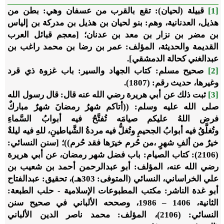
[1]
قبيلة (لحيان): تقع بالقرب من عسفان وهي: بطن من
هذيل، العدنانية، وهم: بنو لحيان بن هذيل بن مدركة بن إلياس
بن مضر بن نزار بن معد بن عدنان؛ [معجم قبائل العرب
القديمة والحديثة، المؤلف: عمر بن رضا بن محمد راغب بن
عبدالغني كحالة الدمشقي].
[2]
صحيح مسلم: كتاب الجهاد والسير: باب غزوة ذي قرد
وغيرها، حديث رقم: (1807).
[3]
ثبت ذلك عن أبي هريرة رضي الله عنه قال: قال رسول الله
صلى الله عليه وسلم: ((أتاكم شهرُ رمضانَ شهرٌ مباركٌ
فرض اللهُ عليكم صيامَه تُفتَّحُ فيه أبوابُ السَّماءِ
وتُغلَّقُ فيه أبوابُ الجحيمِ وتُغلُّ فيه مردةُ الشَّياطينِ، للهِ فيه ليلةٌ
خيرٌ من ألفِ شهرٍ ،من حُرم خيرَها فقد حُرم))؛ [سنن النسائي:
(2106): كتاب الصيام: باب فضل شهر رمضان، عن أبي هريرة
رضي الله عنه، المؤلف: أبو عبدالرحمن أحمد بن شعيب بن
علي الخراساني، النسائي (المتوفى: 303هـ)، تحقيق: عبدالفتاح
أبو غدة الناشر: مكتب المطبوعات الإسلامية - حلب الطبعة:
الثانية، 1406 – 1986، وصححه الألباني في صحيح سنن
النسائي: (2106)، المؤلف: محمد ناصر الدين الألباني