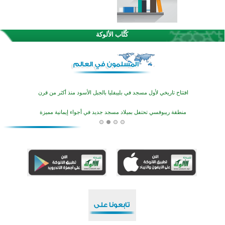
اختتام الدورة التاسعة لمسابقة حفظ وتلاوة القرآن الكريم في أزناكاييف
تيسليتش تختتم برنامجا تعليميا لتعزيز القيم وبناء الشخصية للشباب المسلمين
كُتَّاب الألوكة
اختتام منافسات قرآنية متميزة في بنغلاديش بمشاركة 3000 متسابق
أكثر من 400 طالب يشاركون في مسابقة المعلومات الإسلامية بأستراليا
افتتاح تاريخي لأول مسجد في بلييفليا بالجبل الأسود منذ أكثر من قرن
منطقة ريبوفسي تحتفل بميلاد مسجد جديد في أجواء إيمانية مميزة
أكبر مشروع إسلامي في ريف أستراليا يفتتح أبوابه بعد سنوات من العمل والعطاء
القرآن والتربية في صدارة البرامج الصيفية للمسلمين في بينزا وساراتوف وموردوفيا هذا العام
اختتام الدورة التاسعة لمسابقة حفظ وتلاوة القرآن الكريم في أزناكاييف
تيسليتش تختتم برنامجا تعليميا لتعزيز القيم وبناء الشخصية للشباب المسلمين
اختتام منافسات قرآنية متميزة في بنغلاديش بمشاركة 3000 متسابق
أكثر من 400 طالب يشاركون في مسابقة المعلومات الإسلامية بأستراليا