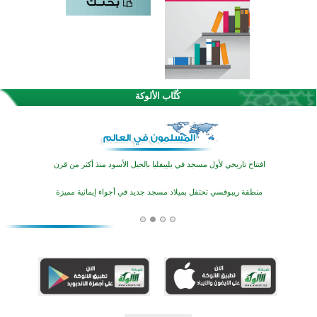
اختتام الدورة التاسعة لمسابقة حفظ وتلاوة القرآن الكريم في أزناكاييف
تيسليتش تختتم برنامجا تعليميا لتعزيز القيم وبناء الشخصية للشباب المسلمين
كُتَّاب الألوكة
اختتام منافسات قرآنية متميزة في بنغلاديش بمشاركة 3000 متسابق
أكثر من 400 طالب يشاركون في مسابقة المعلومات الإسلامية بأستراليا
افتتاح تاريخي لأول مسجد في بلييفليا بالجبل الأسود منذ أكثر من قرن
منطقة ريبوفسي تحتفل بميلاد مسجد جديد في أجواء إيمانية مميزة
أكبر مشروع إسلامي في ريف أستراليا يفتتح أبوابه بعد سنوات من العمل والعطاء
القرآن والتربية في صدارة البرامج الصيفية للمسلمين في بينزا وساراتوف وموردوفيا هذا العام
اختتام الدورة التاسعة لمسابقة حفظ وتلاوة القرآن الكريم في أزناكاييف
تيسليتش تختتم برنامجا تعليميا لتعزيز القيم وبناء الشخصية للشباب المسلمين