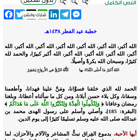
ebook
Twitter
WhatsApp
X
LinkedIn
Telegram
Messenger
خطبة عيد الفطر ١٤٣٨هـ
الله أكبر، الله أكبر، الله أكبر، الله أكبر، الله أكبر، الله أكبر، الله
أكبر، الله أكبر، الله أكبر، الله أكبر، الله أكبر كبيرًا، والحمد لله
كثيرًا، وسبحان الله بكرةً وأصيلًا.
اللهُ أَكبَرُ مَا أَحلَى النِّدَاءَ بها
كَأَنَّهُ الرِّيُّ في الأَروَاحِ يَنتَشِرُ
الحمد لله الذي خلقنا فسوَّانا، ومَنَّ علينا فهدانا، وأطعمنا
وسقانا، وكل بلاء حسن أبلانا، ومن كل ما سألناه أعطانا، وبلغنا
رمضان وعافانا ﴿
وَلِتُكْمِلُوا الْعِدَّةَ وَلِتُكَبِّرُوا اللَّهَ عَلَى مَا هَدَاكُمْ
﴾
[البقرة: 185]، وأصلي وأسلم على رسول الهدى محمد بن
عبدالله صلى الله عليه وسلم تسليمًا كثيرًا إلى يوم الدين.
أيها الأحبة،
بدموع الفِراق نبثُّ المشاعر والآلام والأحزان، لما