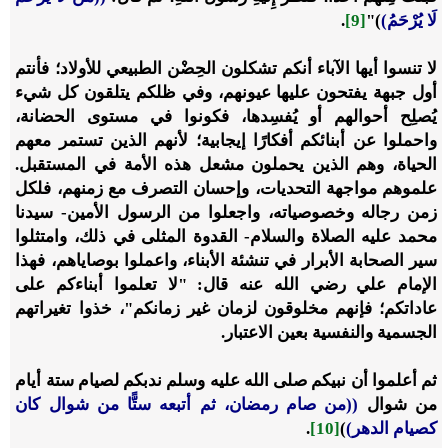
لَا يُرْحَمُ)
)"
[9]
.
لا تنسوا أيها الآباء أنكم تشكلون الحِضْن الطبيعي للأولاد؛ فأنتم
أول جبهة يفتحون عليها عيونهم، وفي ظلكم يتلقون كل شيء
يُصلِح أحوالهم أو يُفسِدها، فكونوا في مستوى الحضانة،
واحملوا عن أبنائكم أفكارًا إيجابية؛ لأنهم الذين تستمر معهم
الحياة، وهم الذين يحملون مشعل هذه الأمة في المستقبل.
علموهم مواجهة التحديات، وإحسان التصرف مع زمنهم، فلكل
زمن رجاله وخصوصياته، واجعلوا من الرسول الأمين- سيدنا
محمد عليه الصلاة والسلام- القدوة المثلى في ذلك، وامتثلوا
سير الصحابة الأبرار في تنشئة الأبناء، واعملوا بوصاياهم، فهذا
الإمام علي رضي الله عنه قال: "لا تعلموا أبناءكم على
عاداتكم؛ فإنهم مخلوقون لزمان غير زمانكم"، خذوا تغيراتهم
الجسمية والنفسية بعين الاعتبار.
ثم أعلموا أن نبيكم صلى الله عليه وسلم ندبكم لصيام ستة أيام
من شوال
((من صام رمضان، ثم أتبعه ستًّا من شوال كان
كصيام الدهر)
)
[10]
.