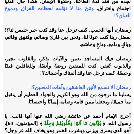
نجده من فقد لذة الطاعة، وحلاوة الإيمان، هكذا حال الدنيا
اجتماع وافتراق،
ومَنْ منا لا تؤلمه لحظات الفراق ودموع
العناق؟!
رمضان، أيها الحبيب، كيف ترحل عنا وقد كنت خير جليس لنا؟!
بفضل ربنا كنت عونًا لنا، ونحن بين قارئ وصائم، ومُنفِق وقائم،
وباكٍ ودامع، وداعٍ وخاشع.
رمضان فيك المساجد تعمر، والآيات تذكر، والقلوب تجبر،
والذنوب تُغفر، كنت للمتقين روضةً وأنسًا، وللغافلين قيدًا
وحبسًا، كيف ترحل عنا وقد ألفناك وأحببناك؟!
رمضان ألا تسمع لأنين العاشقين وآهات المحبين؟!
يسلينا ما نرجوه من الله وهو الكريم والجواد العظيم أن يتقبل
منا جميعًا، ويجعلنا ممن قامه وصامه إيمانًا واحتسابًا.
أخرج الإمام أحمد عن عائشة رضي الله عنها أنها قالت: يا
رسول الله، ﴿
يُؤْتُونَ مَا آتَوْا وَقُلُوبُهُمْ وَجِلَةٌ
﴾ [المؤمنون: 60]،
أهو الذي يسرق ويزني ويشرب الخمر وهو يخاف الله عز وجل؟