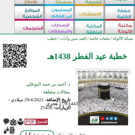
شبكة الألوكة
/
ملفات خاصة
/
العيد سنن وآداب
/
خطب
خطبة عيد الفطر 1438هـ
د. أحمد بن حمد البوعلي
مقالات متعلقة
تاريخ الإضافة:
29/4/2022 ميلادي -
27/9/1443 هجري
الزيارات:
25430
بدون تشكيل