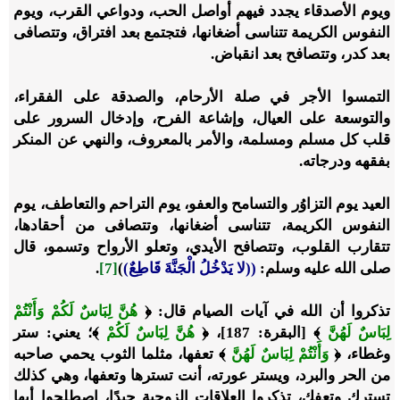
ويوم الأصدقاء يجدد فيهم أواصل الحب، ودواعي القرب، ويوم
النفوس الكريمة تتناسى أضغانها، فتجتمع بعد افتراق، وتتصافى
بعد كدر، وتتصافح بعد انقباض.
التمسوا الأجر في صلة الأرحام، والصدقة على الفقراء،
والتوسعة على العيال، وإشاعة الفرح، وإدخال السرور على
قلب كل مسلم ومسلمة، والأمر بالمعروف، والنهي عن المنكر
بفقهه ودرجاته.
العيد يوم التزاوُر والتسامح والعفو، يوم التراحم والتعاطف، يوم
النفوس الكريمة، تتناسى أضغانها، وتتصافى من أحقادها،
تتقارب القلوب، وتتصافح الأيدي، وتعلو الأرواح وتسمو، قال
صلى الله عليه وسلم:
((لا يَدْخُلُ الْجَنَّةَ قَاطِعٌ)
)
[7]
.
تذكروا أن الله في آيات الصيام قال: ﴿
هُنَّ لِبَاسٌ لَكُمْ وَأَنْتُمْ
لِبَاسٌ لَهُنَّ
﴾ [البقرة: 187]، ﴿
هُنَّ لِبَاسٌ لَكُمْ
﴾؛ يعني: ستر
وغطاء، ﴿
وَأَنْتُمْ لِبَاسٌ لَهُنَّ
﴾ تعفها، مثلما الثوب يحمي صاحبه
من الحر والبرد، ويستر عورته، أنت تسترها وتعفها، وهي كذلك
تسترك وتعفك، تذكروا العلاقات الزوجية جيدًا، اصطلحوا أيها