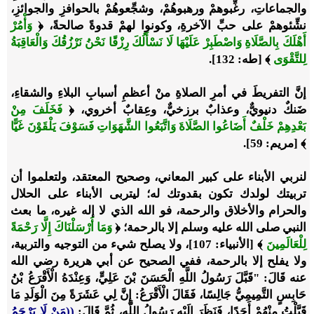
والجماعاتِ، رغِّبوهمْ ورهبوهُمْ، وشجِّعوهُمْ بالحوافزِ والجوائزِ،
نشِّئوهمْ على حبِّ الآخرةِ، وكونوا لهمْ قدوةً صالحةً، ﴿
وَأْمُرْ
أَهْلَكَ بِالصَّلَاةِ وَاصْطَبِرْ عَلَيْهَا لَا نَسْأَلُكَ رِزْقًا نَحْنُ نَرْزُقُكَ وَالْعَاقِبَةُ
لِلتَّقْوَى
﴾ [طه: 132].
إنَّ التفريطَ في أمرِ الصلاةِ منْ أعظمِ أسبابِ البلاءِ والشقاءِ،
ضَنكٌ دنيويٌّ، وعذابٌ برزخيٌّ، وعِقابٌ أخروي، ﴿
فَخَلَفَ مِنْ
بَعْدِهِمْ خَلْفٌ أَضَاعُوا الصَّلَاةَ وَاتَّبَعُوا الشَّهَوَاتِ فَسَوْفَ يَلْقَوْنَ غَيًّا
﴾ [مريم: 59].
لنربي الأبناء على كبير المعاني، وصحيح المعتقد، ولتعلموا أن
تربيتك لولدك تكون بقدوتك له؛ ليتربى الأبناء على الحلال
والحرام والأخلاق والرحمة، فو الله الذي لا إله غيره، ما بعث
النبي صلى الله عليه وسلم إلا بالرحمة؛ ﴿
وَمَا أَرْسَلْنَاكَ إِلَّا رَحْمَةً
لِلْعَالَمِينَ
﴾ [الأنبياء: 107]، ولا يصلح شيء من التوجيه والتربية،
ولا يفلح إلا بالرحمة، ففي الصحيح عن أبي هريرة رضي الله
عنه قَالَ: "قَبَّلَ رَسُولُ اللَّهِ الْحَسَنَ بْنَ عَلِيٍّ، وَعِنْدَهُ الْأَقْرَعُ بْنُ
حَابِسٍ التَّمِيمِيُّ جَالِسًا، فَقَالَ الْأَقْرَعُ: إِنَّ لِي عَشَرَةً مِنَ الْوَلَدِ مَا
قَبَّلْتُ مِنْهُمْ أَحَدًا، فَنَظَرَ إِلَيْهِ رَسُولُ اللَّهِ، ثُمَّ قَالَ:
((مَنْ لَا يَرْحَمُ