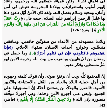
في أعمالٍ نكراء، وفتنٍ عمياء، حفِظَهم الله ورحمهم، وأعادَ
إليهم أمنَهم، واستقرارَهم، وبلادنا المحروسة تعيش في أمن
وأمان، ومحبة وسلام بفضل الله، ولقد كان الأمنُ أوَّلَ دعوةٍ دعا
بها خليلُ الرحمن إبراهيم عليه السلام؛ حيث قال: ﴿
رَبِّ اجْعَلْ
هَذَا بَلَدًا آمِنًا وَارْزُقْ أَهْلَهُ مِنَ الثَّمَرَاتِ مَنْ آمَنَ مِنْهُمْ بِاللَّهِ وَالْيَوْمِ
الْآخِرِ
﴾ [البقرة: 126].
وبلادنا مستهدفة من الأعداء من صفويِّين حاقدين، ومنافقين
مندسِّين، وخوارج أحداث الأسنان، سفهاء الأحلام،
((فإذا
لقيتموهم فاقتلوهم، فإن في قتلهم أجرًا)
)
[5]
، وما حصل في
رمضان من الإرهابيين، وبالقرب من بيت الله وحرمه الآمن لهو
شرٌّ مستطير، وفكر عقيم.
إنّ المجتمعَ كلَّه يجِب أن يرتفعَ صوته، وأن تتوحَّد كلمته وجهوده
من أجلِ حماية البلادِ والعباد من القَتل والاستباحةِ والتّدبير
الأسود، فالضرر والهلاكُ لن يستثنيَ أحدًا، إنَّ المسؤوليةَ على
الجميع، وليس على أجهزةِ الأمنِ وحدَها، وهي أجهزةٌ موفَّقة
منصورة بإذن الله ﴿
وَلَا يَحِيقُ الْمَكْرُ السَّيِّئُ إِلَّا بِأَهْلِهِ
﴾ [فاطر:
43].