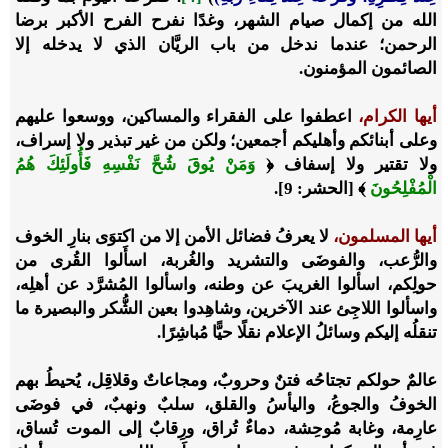
الله من إكمال صيام الشهر، وغدًا نفرح الفرح الأكبر برضا
الرحمن؛ عندما ندخل من باب الريَّان الذي لا يدخله إلا
الصائمون المؤمنون.
أيها الكرام،
اعطفوا على الفقراء والمساكين، ووسعوا عليهم
وعلى أبنائكم وأهليكم أجمعين؛ ولكن من غير تبذير ولا إسراف،
ولا تقتير ولا إسفاف ﴿
وَمَنْ يُوقَ شُحَّ نَفْسِهِ فَأُولَئِكَ هُمُ
الْمُفْلِحُونَ
﴾ [الحشر: 9].
أيها المسلمون،
لا يعرفُ فضائل الأمن إلا من اكتوَى بنارِ الخوف
والرُّعب، والفوضَى والتشريد والغُربة، اسأَلوا القُرى من
حولِكم، اسألوا الغريبَ عن وطنه، واسألوا المُشرَّد عن أهلِه،
واسألوا اللاجِئ عند الآخرين، وشاهِدوا بعين الشُّكر والبصيرة ما
تنقلُه إليكم وسائلُ الإعلام نقلًا حيًّا مُباشِرًا.
عالمٌ حولكم تجتاحُه فتنٌ وحروبٌ، ومجاعاتٌ وقلاقِل، يُحيطُ بهم
الخوفُ والجوعُ، واليأسُ والقلق، سلبٌ ونهبٌ، في فوضَى
عارِمة، وغابة مُوحِشة، دماءٌ تُراق، ورِقابٌ إلى الموت تُساق،