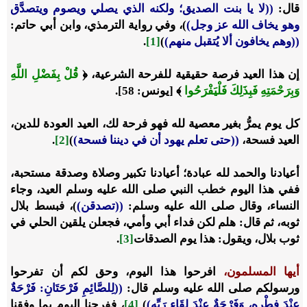
قال:
((لا يا بنت الصديق؛ ولكنه الذي يصلي ويصوم ويتصدَّق
وهو يخاف الله عز وجل)
)، وفي رواية الترمذي، وابن أبي حاتم:
((وهم يخافون ألا يُتقبل منهم)
)
[1]
.
إن هذا العيد فرصة حقيقية للفرحة الشرعية، ﴿
قُلْ بِفَضْلِ اللَّهِ
وَبِرَحْمَتِهِ فَبِذَلِكَ فَلْيَفْرَحُوا
﴾ [يونس: 58].
كل يوم يمرُّ بغير معصية لله فهو فرحة لك، العيد العودة للدين،
العيد فسحة،
((حتى تعلم يهود أن في ديننا فسحة)
)
[2]
.
أعيادنا والحمد لله عبادة؛ أعيادنا تكبير وصلاة وصدقة مستحبة،
ففي هذا اليوم خطب النبي صلى الله عليه وسلم العيد، وجاء
النساء، وقال صلى الله عليه وسلم:
((تصدقن)
)، فبسط بلال
ثوبه، ثم قال: هلم لكن فداء أبي وأمي، فجعلن يلقين الحلي في
ثوب بلال، ويقول: هذا يوم الصدقات
[3]
.
أيها المسلمون،
افرحوا هذا اليوم، وحق لكم أن تفرحوا
ورسولكم صلى الله عليه وسلم قال:
((لِلصَّائِمِ فَرْحَتَانِ: فَرْحَةٌ
عِنْدَ فِطْرِهِ، وَفَرْحَةٌ عِنْدَ لِقَاءِ رَبِّهِ)
)
[4]
، ففرحنا اليوم بما وفقنا