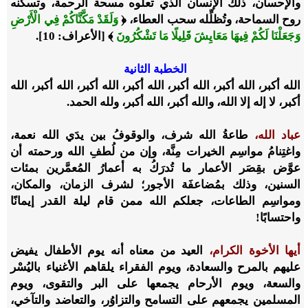
والإحسان، ذلك الإنسان الذي تعلوه مسحة الرحمة، وتسكنه
روح السماحة، وتُظلِّله سحب العطاء، ﴿
وَلَقَدْ مَكَّنَّاكُمْ فِي الْأَرْضِ
وَجَعَلْنَا لَكُمْ فِيهَا مَعَايِشَ قَلِيلًا مَا تَشْكُرُونَ
﴾ [الأعراف: 10].
الخطبة الثانية
الله أكبر، الله أكبر، الله أكبر، الله أكبر، الله أكبر، الله أكبر، الله
أكبر، لا إله إلا الله، والله أكبر، الله أكبر، ولله الحمد.
عباد الله،
طاعةُ الله شرف، والوقوفُ بين يدَي الله نعمة،
واغتِنامُ مواسِم الخيرات مِنَّة، وإن من لُطفِ الله ورحمته أن
عوَّض بقِصَر الأعمار ما تُدرَكُ به أعمارُ المُعمَّرين بمئات
السنين، وذلك بمُضاعفَة الأجور؛ لشرف الزمان، والمكان،
ومواسِم الطاعات، جعلكم الله ممن قام ليلة القدر إيمانًا
واحتسابًا!
أيها الأخوة الكرام،
العيد من معناه أنه يوم الأطفال يفيض
عليهم بالمرح والسعادة، ويوم الفقراء يلقاهم الأغنياء باليُسْر
والسعة، ويوم الأرحام يجمعها على البر والتقوى، ويوم
المسلمين يجمعهم على التسامح والتزاوُر، والتعاضد والتآخي،