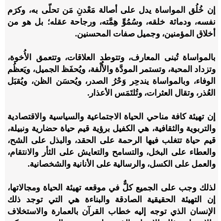
إن خُلُق المواساة يدل على أصالة مَعْدنِ مَن تحلّى به، وكرَم
نفسه، ودماثة خلقه، وسُمُوِّ هِمَّته، ورجاحة عقله؛ بل هو من
أخلاق المؤمنين، وجميل صفات المحسنين.
بالمواساة تُبنى المعارف، وتتوطد العلاقات، وتتعمق الأُخوة،
وتزداد المحبة، وتستمر المودَّة والأُلْفة، ويُحفَظ الجميل، ويَعظُم
الوفاء، وبالمواساة يندحِر وَحْرُ الصدر، ويُحسَن الظن، ويُقبَل
العُذر، وتقال العثرات، وتُلتَمَس الأعذار.
إن تهيئة كافة مناحي الحياة الاجتماعية والسياسية والاقتصادية
والتربوية والثقافية، هي الكفيل برؤية قيم حياة حضارية ونبيلة،
قيم حياة تتغلب فيها الرحمة على الحقد، والبذل على الشح،
والعطاء على البخل، والتسامح والتعايش على الثأر والانتقام،
والعمل على الكسل، والرسالية على الأنانية والشخصانية.
لذلك وجب على الجميع كلٌّ في موقعه تهيئة الحياة ومجالاتها،
إن التهيئة الحقيقية الصادقة والبناءة هي التي توجد ذلك
الإنسان الذي توجه إليه خطاب القرآن بالعمارة والاستخلاف