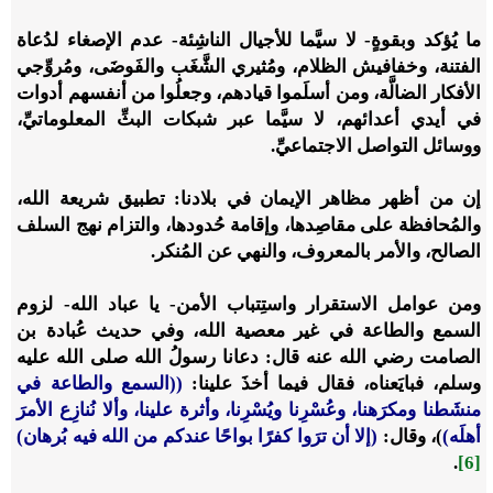
ما يُؤكد وبقوةٍ- لا سيَّما للأجيال الناشِئة- عدم الإصغاء لدُعاة
الفتنة، وخفافيش الظلام، ومُثيري الشَّغَب والفَوضَى، ومُروِّجي
الأفكار الضالَّة، ومن أسلَموا قيادهم، وجعلُوا من أنفسهم أدوات
في أيدي أعدائهم، لا سيَّما عبر شبكات البثِّ المعلوماتيِّ،
ووسائل التواصل الاجتماعيِّ.
إن من أظهر مظاهر الإيمان في بلادنا: تطبيق شريعة الله،
والمُحافظة على مقاصِدها، وإقامة حُدودها، والتزام نهج السلف
الصالح، والأمر بالمعروف، والنهي عن المُنكر.
ومن عوامل الاستقرار واستِتباب الأمن- يا عباد الله- لزوم
السمع والطاعة في غير معصية الله، وفي حديث عُبادة بن
الصامت رضي الله عنه قال: دعانا رسولُ الله صلى الله عليه
وسلم، فبايَعناه، فقال فيما أخذَ علينا:
((السمع والطاعة في
منشَطنا ومكرَهنا، وعُسْرِنا ويُسْرِنا، وأثرة علينا، وألا نُنازِع الأمرَ
أهلَه)
)، وقال:
(إلا أن ترَوا كفرًا بواحًا عندكم من الله فيه بُرهان)
.
[6]