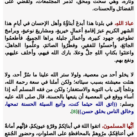
وناره، وهي سحت ومحق، تدمر المجتمعات، وتقضي على
الفضائل والحسنات.
عبادَ اللهِ،
في بلدِنا هذا أبدعَ أبناؤُهُ وأهل الإحسان في أيامِ هذا
الشهرِ الكريمِ عبرَ إقامةِ أعمالٍ خيريةٍ، ومشاريعَ نوعيةٍ، وبرامجَ
تطوعيةٍ، جهود كبيرة، وأعمال جليلة يراها الجميعُ، فأطعمُوا
الجائعَ، وأحسنُوا للفقيرِ، وفطَّرُوا الصائمَ، وعلَّموا الجاهلَ،
واعتنَوا بكتابِ اللهِ جلَّ وعلا، بارك الله فيهم، وأخلف عليهم،
ونفع بهم.
لا يخلو أحد من معصية، ولولا ستر الله علينا ما سُرَّ أحد، ولا
هنئت معيشته بسبب سيئاته؛ ولكن أملنا في سعة رحمة الله،
ونلجأ إلى باب التوبة والاستغفار؛ ولكن من فقه المسلم أنه إذا
أساء ووقع في المعصية أن يتبعها بالحسنة، قال صلى الله عليه
وسلم:
((اتق الله حيثما كنت، وأتبع السيئة الحسنة تمحها،
وخالق الناس بخلق حسن)
)
[8]
.
أيُّها المسلمونَ،
اتقوا اللهَ في أبنائِكمْ وقرّةِ عيونِكمْ، فإنَّهم أمانةٌ
في أعناقِكمْ، مرُوهمْ بالمحافظةِ على الصلواتِ، وحضورِ الجُمَعِ