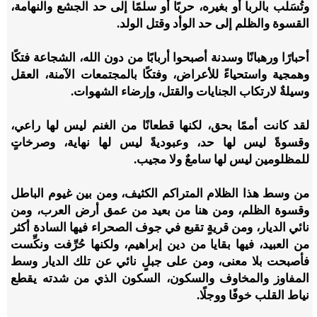
وتُسَلب بالربا أو بغيره، حربًا أو سلمًا إلى حد الجشع والنهامة،
القسوة والظلم إلى حد الوأد وقتل الولد.
أحبارًا ورهبانًا وسدنة أصبحوا أربابًا من دون الله، الشجاعة فتكًا
وهمجية واستحياءً للأعراض، وفتكًا بالمجتمعات الآمنة، العقل
وسيلةٌ لارتكاب الجنايات والقتل، وإرضاء الشهوات.
لقد كانت أممًا بحق، لكنها قطعانًا من الغنم ليس لها راعي،
وقسوةً ليس لها حد، وعبوديةً ليس لها نهاية، وصرخاتٍ
للمظلومين ليس لها سامعٌ ولا مجيب.
من وسط هذا الظلام المتراكم الكثيف، ومن بين غيوم الباطل
وقسوة الظلم، ومن هنا من بعيد من عمق أرض العرب، ومن
نائي الديار، ومن قريةٍ تقبع في جوف الصحراء فيها السادة أكثر
من العبيد، فيها بقايا من دين إبراهيم، ولكنها حُرِّفت ونكِّست
فأصبحت بلا معنى، ومن على جبلٍ نائي عن تلك الديار وسط
المفاوز والمخاوف والسكون، السكون الذي من شدته يقطع
نياط القلب خوفًا ووجلًا.