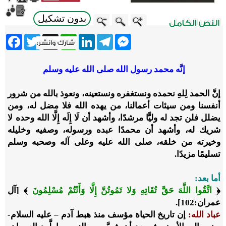
بدون تشكيل
ebook
Twitter
WhatsApp
X
LinkedIn
Telegram
Messenger
إنَّه محمد رسول الله صلى الله عليه وسلم
إنَّ الحمد لِلهِ نحمده ونستغفره ونستعينه، ونعوذ بالله من شرور
أنفسنا ومن سيئات أعمالنا، من يهده الله فلا مضل له، ومن
يضلل فلن تجد له وليًّا مرشدًا، وأشهد أن لَا إِلَه إِلَّا الله وحده لا
شريك له، وأشهد أن محمدًا عبده ورسوله، وصفيه وخليله
وخيرته من خلقه، صلى الله عليه وعلى آله وصحبه وسلم
تسليمًا مزيدًا.
أما بعد:
﴿
اتَّقُوا اللَّهَ حَقَّ تُقَاتِهِ وَلا تَمُوتُنَّ إِلَّا وَأَنْتُمْ مُسْلِمُونَ
﴾ [آل
عمران:102].
عباد الله:
إن تاريخ الحياة مؤسف منذ هبط آدم – عليه السلام-