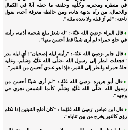
في منظره ومخبره، وخُلُقِه وخلقته ما جعله آيةً في الكمال
والجمال، من رآه بديهة هابه، ومن خالطه معرفة أحبه، يقول
ناعته: "لم أرَ قبله ولا بعده مثله".
قال البراء -رَضِيَ الله عَنْهُ-: "له شعرٌ يبلغ شحمة أذنيه، رأيته
♦
في حلةٍ حمراء لم أرى شيئًا قط أحسن منها".
قال جابر -رَضِيَ الله عَنْهُ-: "رأيته ليلة إضحيان"؛ أي ليلة بدر
♦
"فجعلت انظر إلى رسول الله -صَلَّى الله عَلَيْهِ وَسَلَّم- وعليه
حلةٌ حمراء وانظر إلى القمر، فإذا هو عندي أحسن من القمر".
قال أبو هريرة -رَضِيَ الله عَنْهُ-: "لم أرى شيئًا أحسن من
♦
رسول الله -صَلَّى الله عَلَيْهِ وَسَلَّم- كأنما الشمس تجري في
وجهه".
قال ابن عباس -رَضِيَ الله عَنْهُما-: "كان أفلج الثنيتين إذا تكلم
♦
رؤي كالنور يخرج من بين ثناياه".