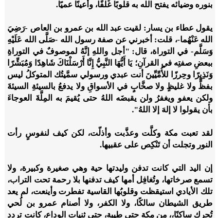
بنوره وضيائه يفتح الله به قلوبًا غُلفًا، وأعينًا عميًا.
يقول عطاء بن يسار: لقيت عبد الله بن عمرو بن العاص -رَضِيَ
الله عَنْهُما-، قلت: أخبرني عن صفة رسول الله -صَلَّى الله عَلَيْهِ
وَسَلَّم- في التوراة، قال: "أجل واللهِ إنَّهُ لموصوفٌ في التوراةِ
ببعضِ صفتِه في القرآنِ؛ يَا أَيُّهَا النَّبِيُّ إِنَّا أَرْسَلْنَاكَ شَاهِدًا وَمُبَشِّرًا
وَنَذِيرًا وحِرزًا للأُمِّيِّينَ أنت عبدي ورسولي سمَّيتُك المتوكلُ ليس
بفظٍّ ولا غليظٍ ولا صخَّابٍ في الأسواقِ ولا يدفعُ بالسيئةِ السيئةَ
ولكن يعفو ويغفرُ ولن يقبضَه اللهُ حتى يُقيمَ به المِلَّةَ العوجاءَ
بأن يقولوا لا إلهَ إلا اللهُ".
لقد تعبت مكة وكلَّت وعذَّبت وأذلّت، لكن كيف لنفوسٍ رأت
النور وتجلت أن تَنْكِص على عقبيها.
إن اليد التي كانت تدفن وليدتها حية وهي صغيرة وكبيرة، ولا
تسمع صرخاتها، وتُغافِل أمها كيف تدفنها بلا رحمة تحت التراب،
تلك الأيادي استيقظت وقلوبُها القاسية تفطرت وأينعت، لم يعد
طريق الشيطان سالكًا، ولا الكفر، ولا أصنام عمرو بن لُحي
تُحرك ساكنًا،، من مكة حتى طيبة، حتى ثنيات الوداع، كانت تردد