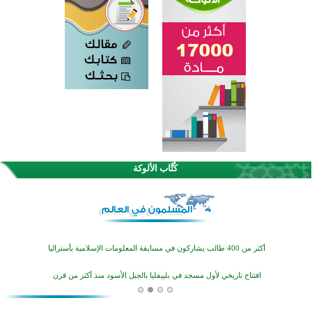
القرآن والتربية في صدارة البرامج الصيفية للمسلمين في بينزا وساراتوف وموردوفيا هذا العام
اختتام الدورة التاسعة لمسابقة حفظ وتلاوة القرآن الكريم في أزناكاييف
كُتَّاب الألوكة
أكثر من 100 شخص يتعرفون على الإسلام خلال يوم المسجد المفتوح في ميلفيل
اختتام منافسات قرآنية متميزة في بنغلاديش بمشاركة 3000 متسابق
أكثر من 400 طالب يشاركون في مسابقة المعلومات الإسلامية بأستراليا
افتتاح تاريخي لأول مسجد في بلييفليا بالجبل الأسود منذ أكثر من قرن
منطقة ريبوفسي تحتفل بميلاد مسجد جديد في أجواء إيمانية مميزة