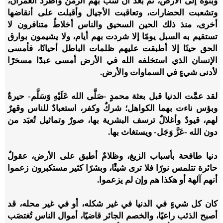
وبنوه إلى الأرض، ثم بعد أن شبَّ بهم الزمن واطَّرد العمران،
وتشعبت الحضارات، وتعاقبت الأجيال وأقبلت على أنقاضها
أخرى، منذ ذلك الحين السحيق والناس أخلاطٌ متنافرون لا
تستقيم به السبل يومًا إلا شردت بهم أيام، ولا يشيمون بوارق
الحق حينًا إلا أطبقت عليهم ظلمات الباطل أحيانًا، فأمسى
الإنسان الذي استخلفه الله في الأرض أمسى عبدًا مسخرًا
لأدنى شيءٍ في السماوات والأرض.
لقد عمَّت الدنيا قبل بعثة محمدٍ -صَلَّى الله عَلَيْهِ وَسَلَّم- حيرةٌ
وبؤس ناءت بهما الكواهل؛ شركٌ وكفر، استعبادٌ للناس وقهرٌ
لهم، قيودٌ وأغلالٌ ترسف البشرية بها، صورٌ وتماثيل تُعبَد من
دون الله -عَزَّ وَجَل- ويستغاث بها.
دنيا طافحة بأسباب الزيغ، وظلامٌ أطبق على الأرض، عقولٌ
حائرة تتلمس نورًا فلا ترى شيئًا، وبشرًا كثير مستكبرون زعموا
أنهم آلهة أو هكذا هم وإن لم يزعموا.
كان كل شيءٍ في الدنيا في غير شكله، أو في غير محله، قد
أصبح الذئب راعيًا، والخصم الجائر قاضيًا، أموال الناس تُغتصَب