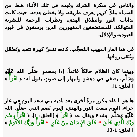
والناس في سكرة الشرك وقيده في تلك الأثناء هبط من
السماء ملكٌ كريم يعرف طريقه، ولا يخطئ هدفه، حيث كانت
بدايات النور وانطلاق الهدى، ونظرات الرحمة للبشرية
المتهالكة، للمستضعفين المقهورين الذين يرسفون في قيود
العبودية والإذلال.
في هذا الغار المهيب المُحجَّب، كانت نفسٌ كبيرة تتعبد وتُصْقَل
وتُنَقى روحُها.
وبينما كان الظلام حالكاً قائماً، إذا بمحمدٍ -صَلَّى الله عَلَيْهِ
وَسَلَّم- يصغي في دهشةٍ وانبهار إلى صوتٍ يقول له: ﴿
اقْرَأْ
﴾
[العلق: 1].
ها هو اللقاء يتكرر مرةً أخرى بعد بادية بني سعد اليوم في غار
حراء، اليوم مبعث النور والهدي، اليوم يُضم النبي -صَلَّى الله
عَلَيْهِ وَسَلَّم- بشدة ويقال له: ﴿
اقْرَأْ
﴾ [العلق: 1]، ﴿
اقْرَأْ بِاسْمِ
رَبِّكَ الَّذِي خَلَقَ
*
خَلَقَ الإِنسَانَ مِنْ عَلَقٍ
*
اقْرَأْ وَرَبُّكَ الأَكْرَمُ
﴾
[العلق: 1-3].