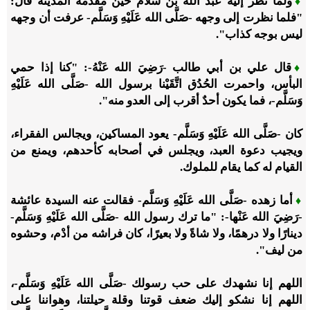
ولما نظر إليه عبد الله بن سلام حين مقدمه المدينة قال:
♦
"فلما نظرت إلى وجهه -صَلَّى الله عَلَيْهِ وَسَلَّم- عرفت أن وجهه
ليس بوجه كذاب".
قال علي بن أبي طالب -رَضِيَ الله عَنْهُ-: "كنا إذا حمي
♦
البأس، واحمرت الحُدُق اتَّقَيْنا برسول الله -صَلَّى الله عَلَيْهِ
وَسَلَّم-، فما يكون أحدٌ أقرب إلى العدو منه".
كان -صَلَّى الله عَلَيْهِ وَسَلَّم- يعود المساكين، ويجالس الفقراء،
ويجيب دعوة العبد، ويجلس في أصحابه كأحدهم، ويمنع من
القيام له كما يقام للملوك.
أما زهده -صَلَّى الله عَلَيْهِ وَسَلَّم- فقالت عنه السيدة عائشة
♦
-رَضِيَ الله عَنْها-: "ما ترك رسول الله -صَلَّى الله عَلَيْهِ وَسَلَّم-
دينارًا ولا درهمًا، ولا شاةً ولا بعيرًا، كان فراشه من أدْم، وحشوه
من ليف".
اللهم إنا نشهدك على حب رسولك -صَلَّى الله عَلَيْهِ وَسَلَّم-،
اللهم إنا نشكو إليك ضعف قوتنا وقلة حيلتنا، وهواننا على