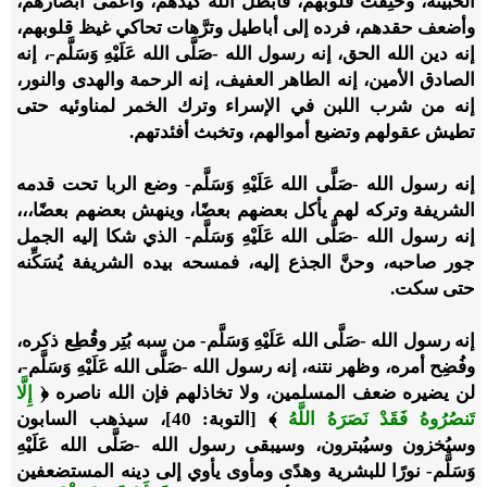
الخبيثة، وحَنِقَت قلوبُهم، فأبطل الله كيدهم، وأعمى أبصارهم،
وأضعف حقدهم، فرده إلى أباطيل وترَّهات تحاكي غيظ قلوبهم،
إنه دين الله الحق، إنه رسول الله -صَلَّى الله عَلَيْهِ وَسَلَّم-، إنه
الصادق الأمين، إنه الطاهر العفيف، إنه الرحمة والهدى والنور،
إنه من شرب اللبن في الإسراء وترك الخمر لمناوئيه حتى
تطيش عقولهم وتضيع أموالهم، وتخبث أفئدتهم.
إنه رسول الله -صَلَّى الله عَلَيْهِ وَسَلَّم- وضع الربا تحت قدمه
الشريفة وتركه لهم يأكل بعضهم بعضًا، وينهش بعضهم بعضًا،،،
إنه رسول الله -صَلَّى الله عَلَيْهِ وَسَلَّم- الذي شكا إليه الجمل
جور صاحبه، وحنَّ الجذع إليه، فمسحه بيده الشريفة يُسَكِّنه
حتى سكت.
إنه رسول الله -صَلَّى الله عَلَيْهِ وَسَلَّم- من سبه بُتِر وقُطِع ذكره،
وفُضِح أمره، وظهر نتنه، إنه رسول الله -صَلَّى الله عَلَيْهِ وَسَلَّم-،
لن يضيره ضعف المسلمين، ولا تخاذلهم فإن الله ناصره ﴿
إِلَّا
تَنصُرُوهُ فَقَدْ نَصَرَهُ اللَّهُ
﴾ [التوبة: 40]، سيذهب السابون
وسيُخزون وسيُبترون، وسيبقى رسول الله -صَلَّى الله عَلَيْهِ
وَسَلَّم- نورًا للبشرية وهدًى ومأوى يأوي إلى دينه المستضعفين