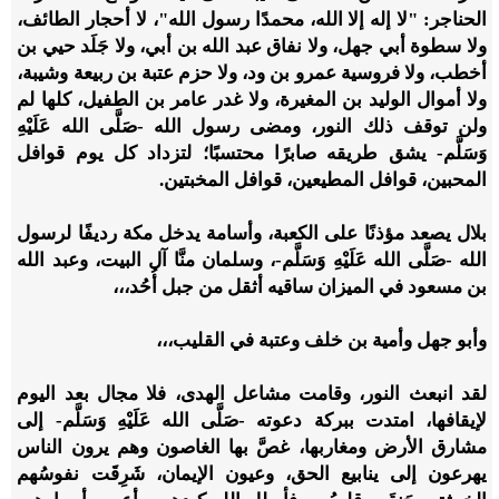
الحناجر: "لا إله إلا الله، محمدًا رسول الله"، لا أحجار الطائف،
ولا سطوة أبي جهل، ولا نفاق عبد الله بن أبي، ولا جَلَد حيي بن
أخطب، ولا فروسية عمرو بن ود، ولا حزم عتبة بن ربيعة وشيبة،
ولا أموال الوليد بن المغيرة، ولا غدر عامر بن الطفيل، كلها لم
ولن توقف ذلك النور، ومضى رسول الله -صَلَّى الله عَلَيْهِ
وَسَلَّم- يشق طريقه صابرًا محتسبًا؛ لتزداد كل يوم قوافل
المحبين، قوافل المطيعين، قوافل المخبتين.
بلال يصعد مؤذنًا على الكعبة، وأسامة يدخل مكة رديفًا لرسول
الله -صَلَّى الله عَلَيْهِ وَسَلَّم-، وسلمان منَّا آل البيت، وعبد الله
بن مسعود في الميزان ساقيه أثقل من جبل أُحُد،،،
وأبو جهل وأمية بن خلف وعتبة في القليب،،،
لقد انبعث النور، وقامت مشاعل الهدى، فلا مجال بعد اليوم
لإيقافها، امتدت ببركة دعوته -صَلَّى الله عَلَيْهِ وَسَلَّم- إلى
مشارق الأرض ومغاربها، غصَّ بها الغاصون وهم يرون الناس
يهرعون إلى ينابيع الحق، وعيون الإيمان، شَرِقَت نفوسُهم