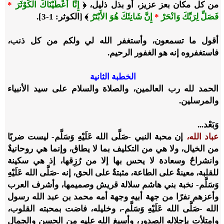
من كل مكان بعز عزيز، أو بذل ذليل، ﴿
إِنَّا أَعْطَيْنَاكَ الْكَوْثَرَ
*
فَصَلِّ لِرَبِّكَ وَانْحَرْ
*
إِنَّ شَانِئَكَ هُوَ الأَبْتَرُ
﴾ [الكوثر: 1-3].
أقول ما تسمعون، وأستغفر الله لي ولكم من كل ذنب،
فاستغفروه إنه هو الغفور الرحيم.
الخطبة الثانية
الحمد لله رب العالمين، والصلاة والسلام على سيد الأنبياء
والمرسلين.
وَبَعْد...
عباد الله،
إن محبة النبي -صَلَّى الله عَلَيْهِ وَسَلَّم- ليست ضربًا
من الخيال، ولا هي من التكليف بما لا يطاق، وإنما هي روحانيةٌ
وانشراحٌ وسعادة لا يحس بها إلا من رُزِقها، إذ هي سكينة
للقلبة، معينةٌ على الطاعة، مثبتةٌ على الحق، إنه -صَلَّى الله عَلَيْهِ
وَسَلَّم- نخبة بني هاشم سلالة قريش وصميمها، وأشرف العرب
وأعزهم نفرًا من جهة أبيه وجهة أمه محمد بن عبد الله رسول
الله -صَلَّى الله عَلَيْهِ وَسَلَّم-، وخليله، فاضت بمحبته القلوب،
وامتلأت بإجلاله الصدور، وأسبغ الله عليه من الحسن والجمال