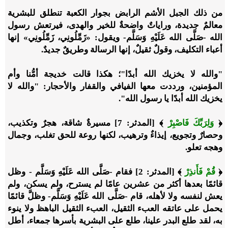
من ذلك الجبل الأشم الرابض بجوار الكعبة تنطلق للبشرية
معالمٌ جديدة، وراياتٌ واضحةٌ للخير والهدى، فيرتعش رسول
الله -صَلَّى الله عَلَيْهِ وَسَلَّم- ويقول: «زَمِّلُونِي، زَمِّلُونِي» إنها
أعباء التكليف، وقولٌ ثقيلٌ، إنها الرسالة وطريقٌ جديدٌ.
"والله لا يخزيك الله أبدًا"؛ هكذا قالت خديجة أمُّنا وأم
المؤمنين، ورددت معها الفيافي والقفار والأحجار: "والله لا
يخزيك الله أبدًا يا رسول الله".
﴿
وَلِرَبِّكَ فَاصْبِرْ
﴾ [المدثر: 7] مسيرةٌ شاقة، هجرٌ وتكذيب،
وحصارٌ وتجويع، إيذاءٌ وترهيب، لكنها روعة للحق تغلب، وجمال
وهجه تعلو.
﴿
قُمْ فَأَنذِرْ
﴾ [المدثر: 2] فقام -صَلَّى الله عَلَيْهِ وَسَلَّم - وظل
قائمًا بعدها أكثر من عشرين عامًا لم يسترح، ولم يسكن، ولم
يعش لنفسه ولا لأهله، قام -صَلَّى الله عَلَيْهِ وَسَلَّم- وظلَّ قائمًا
يحمل على عاتقه العبء الثقيل، العبء الثقيل الباهظ ولا ينوء
به، لقد طلع البدر علينا، طلع على البشرية بأسرها جمعاء، أطل