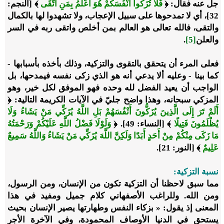
جل عنه فقال: ﴿
فَلَا تُزَكُّوا أَنْفُسَكُمْ هُوَ أَعْلَمُ بِمَنِ اتَّقَى
﴾ [النجم:
32]، أي لا تمدحوها على سبيل الإعجاب، ولا تشهدوا لها بالكمال
والتقى، فالله تعالى هو العالم بمن أخلص واتقى ربه في السر
والعلن
[5]
.
فعلى المرء أن يتحقق بالتقوى والتزكية، وذلك بأخذه بأسبابها -
كما بينا - وعليه ألا يدعي أنه هو الذي زكى نفسه فيمدحها، بل
الواجب أن يعيد الفضل لله وحده فهو الموفق لكل خير، وهو
المزكي سبحانه، وهذا واضح جليّ في الآيات الكريمة التالية: ﴿
أَلَمْ تَرَ إِلَى الَّذِينَ يُزَكُّونَ أَنْفُسَهُمْ بَلِ اللَّهُ يُزَكِّي مَنْ يَشَاءُ وَلَا
يُظْلَمُونَ فَتِيلًا
﴾ [النساء: 49]. ﴿
وَلَوْلَا فَضْلُ اللَّهِ عَلَيْكُمْ وَرَحْمَتُهُ
مَا زَكَى مِنْكُمْ مِنْ أَحَدٍ أَبَدًا وَلَكِنَّ اللَّهَ يُزَكِّي مَنْ يَشَاءُ وَاللَّهُ سَمِيعٌ
عَلِيمٌ
﴾ [النور: 21].
نسبة التزكية:
مما سبق لاحظنا أن التزكية تكون من الإنسان، ومن الرسول،
ومن الله. وللراغب الأصفهاني كلام جميل ومفيد في هذا
المعنى إذ يقول: « بزكاء النفس وطهارتها يصير الإنسان بحيث
يستحق في الدنيا الأوصاف المحمودة، وفي الآخرة الأجر