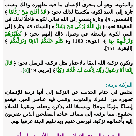
والمثوبة، وهو أن يتحرى الإنسان ما فيه تطهيره وذلك ينسب
تارة إلى العبد لكونه مكتسبًا لذلك نحو: ﴿
قَدْ أَفْلَحَ مَنْ زَكَّاهَا
﴾
[الشمس: 9]، وتارة ينسب إلى الله تعالى لكونه فاعلًا لذلك في
الحقيقة نحو: ﴿
بَلِ اللَّهُ يُزَكِّي مَنْ يَشَاءُ
﴾ [النساء: 49] وتارة إلى
النبي لكونه واسطة في وصول ذلك إليهم نحو: ﴿
تُطَهِّرُهُمْ
وَتُزَكِّيهِمْ بِهَا
﴾ [التوبة: 103] و﴿
يَتْلُو عَلَيْكُمْ آيَاتِنَا وَيُزَكِّيكُمْ
﴾
[البقرة: 151].
وتكون تزكية الله ايضًا بالاختيار مثل تزكيته للرسل نحو: ﴿
قَالَ
إِنَّمَا أَنَا رَسُولُ رَبِّكِ لِأَهَبَ لَكِ غُلَامًا زَكِيًّا
﴾ [مريم: 19]
[6]
.
التزكية تربية:
نخلص في ختام الحديث عن التزكية إلى أنها تربية للإنسان،
تطهره من الشرك والذنوب، وتنمي فيه عناصر الخير، فيغدو
إنسانًا مؤمنًا موحدًا ومسبحًا لله بذكره وفعله، ومقيما للصلاة
بخشوع، مما يرفعه إلى مصاف عباده المفلحين الذين يتقربون
إليه بأعمالهم تزكية، فيرضى عنهم ويدخلهم الجنة عرفها لهم.
المصدر: المنتدي الإسلامي العالمي للأسرة والمرأة