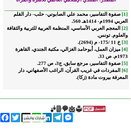
[1]
صفوة التفاسير، محمد علي الصابوني- حلب- دار القلم
العربي 1994م- 1414هـ 560.
[2]
المعجم العربي الأساسي، المنظمة العربية للتربية والثقافة
والعلوم. تونس.
[3]
خ 11 /175- م (2694).
[4]
ميزان العمل، أبوحامد الغزالي، مكتبة الجندي، القاهرة
1973م. ص 33.
[5]
صفوة التفاسير، مرجع سابق، ج3، ص 277.
[6]
المفردات في غريب القرآن، الراغب الأصفهاني، دار
المعرفة بيروت مادة (زكا).
book
Twitter
WhatsApp
X
LinkedIn
Telegram
Messenger