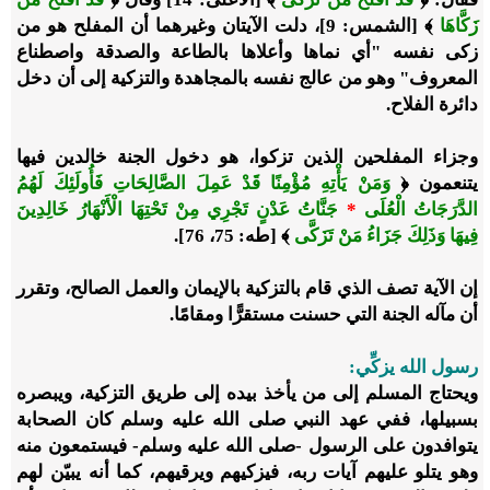
زَكَّاهَا
﴾ [الشمس: 9]، دلت الآيتان وغيرهما أن المفلح هو من
زكى نفسه "أي نماها وأعلاها بالطاعة والصدقة واصطناع
المعروف" وهو من عالج نفسه بالمجاهدة والتزكية إلى أن دخل
دائرة الفلاح.
وجزاء المفلحين الذين تزكوا، هو دخول الجنة خالدين فيها
يتنعمون ﴿
وَمَنْ يَأْتِهِ مُؤْمِنًا قَدْ عَمِلَ الصَّالِحَاتِ فَأُولَئِكَ لَهُمُ
الدَّرَجَاتُ الْعُلَى
*
جَنَّاتُ عَدْنٍ تَجْرِي مِنْ تَحْتِهَا الْأَنْهَارُ خَالِدِينَ
فِيهَا وَذَلِكَ جَزَاءُ مَنْ تَزَكَّى
﴾ [طه: 75، 76].
إن الآية تصف الذي قام بالتزكية بالإيمان والعمل الصالح، وتقرر
أن مآله الجنة التي حسنت مستقرًّا ومقامًا.
رسول الله يزكِّي:
ويحتاج المسلم إلى من يأخذ بيده إلى طريق التزكية، ويبصره
بسبيلها، ففي عهد النبي صلى الله عليه وسلم كان الصحابة
يتوافدون على الرسول -صلى الله عليه وسلم- فيستمعون منه
وهو يتلو عليهم آيات ربه، فيزكيهم ويرقيهم، كما أنه يبيّن لهم