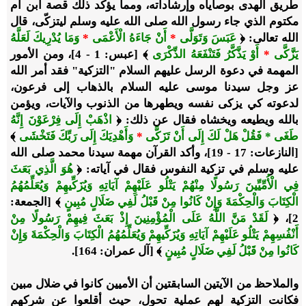
طريق الهدى بوصاياه وإرشاداته، ومما يؤكد ذلك قصة ابن أم
مكتوم الذي جاء رسول الله صلى الله عليه وسلم ليتزكّى، قال
الله تعالى: ﴿
عَبَسَ وَتَوَلَّى
*
أَنْ جَاءَهُ الْأَعْمَى
*
وَمَا يُدْرِيكَ لَعَلَّهُ
يَزَّكَّى
*
أَوْ يَذَّكَّرُ فَتَنْفَعَهُ الذِّكْرَى
﴾ [عبس: 1 - 4]، ومن الأمور
المهمة في دعوة الرسل عليهم السلام "التزكية" فقد أمر الله
عز وجل سيدنا موسى عليه السلام بالذهاب إلى فرعون،
لدعوته كي يزكى نفسه ويطهرها من الذنوب والآيات، ويؤمن
بالله ويطيعه ويخشاه فقال عن ذلك: ﴿
اذْهَبْ إِلَى فِرْعَوْنَ إِنَّهُ
طَغَى * فَقُلْ هَلْ لَكَ إِلَى أَنْ تَزَكَّى
*
وَأَهْدِيَكَ إِلَى رَبِّكَ فَتَخْشَى
﴾
[النازعات: 17 - 19]، وأكد القرآن مهمة سيدنا محمد صلى الله
عليه وسلم في تزكية النفوس فقال في آياته: ﴿
هُوَ الَّذِي بَعَثَ
فِي الْأُمِّيِّينَ رَسُولًا مِنْهُمْ يَتْلُو عَلَيْهِمْ آيَاتِهِ وَيُزَكِّيهِمْ وَيُعَلِّمُهُمُ
الْكِتَابَ وَالْحِكْمَةَ وَإِنْ كَانُوا مِنْ قَبْلُ لَفِي ضَلَالٍ مُبِينٍ
﴾ [الجمعة:
2]، ﴿
لَقَدْ مَنَّ اللَّهُ عَلَى الْمُؤْمِنِينَ إِذْ بَعَثَ فِيهِمْ رَسُولًا مِنْ
أَنْفُسِهِمْ يَتْلُو عَلَيْهِمْ آيَاتِهِ وَيُزَكِّيهِمْ وَيُعَلِّمُهُمُ الْكِتَابَ وَالْحِكْمَةَ وَإِنْ
كَانُوا مِنْ قَبْلُ لَفِي ضَلَالٍ مُبِينٍ
﴾ [آل عمران: 164].
والملاحظ من الآيتين السابقتين أن الأميين كانوا في ضلال مبين
فكانت التزكية لهم عملية تحول، حيث أقلعوا عن شركهم