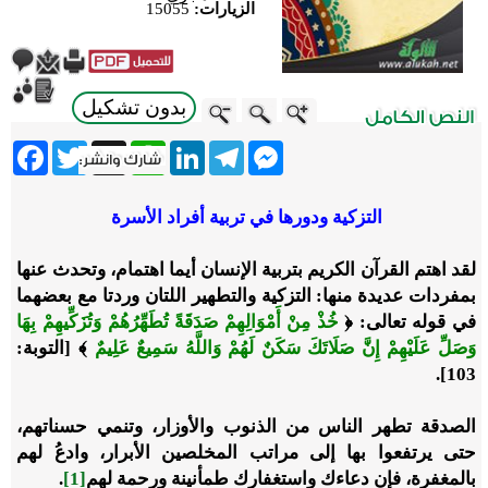
الزيارات:
15055
بدون تشكيل
ebook
Twitter
WhatsApp
X
LinkedIn
Telegram
Messenger
التزكية ودورها في تربية أفراد الأسرة
لقد اهتم القرآن الكريم بتربية الإنسان أيما اهتمام، وتحدث عنها
بمفردات عديدة منها: التزكية والتطهير اللتان وردتا مع بعضهما
في قوله تعالى: ﴿
خُذْ مِنْ أَمْوَالِهِمْ صَدَقَةً تُطَهِّرُهُمْ وَتُزَكِّيهِمْ بِهَا
وَصَلِّ عَلَيْهِمْ إِنَّ صَلَاتَكَ سَكَنٌ لَهُمْ وَاللَّهُ سَمِيعٌ عَلِيمٌ
﴾ [التوبة:
103].
الصدقة تطهر الناس من الذنوب والأوزار، وتنمي حسناتهم،
حتى يرتفعوا بها إلى مراتب المخلصين الأبرار، وادعُ لهم
بالمغفرة، فإن دعاءك واستغفارك طمأنينة ورحمة لهم
[1]
.