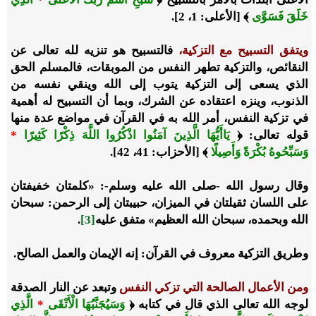
خَلَقَ فَسَوَّى
﴾ [الأعلى: 1، 2].
ويتفق التسبيح مع التزكية،
فالتسبيح هو تنزيه لله تعالى عن
النقائص، والتزكية تطهر النفس من الموبقات، فالمسلم الحق
الذي يسعى إلى التزكية يتوب إلى الله وينقي نفسه من
الذنوب، وينزه اعتقاده عن الشرك، وبما أن التسبيح له أهمية
في تزكية النفس، أمر الله به في القرآن في مواضع عدة منها
قوله تعالى: ﴿
يَاأَيُّهَا الَّذِينَ آمَنُوا اذْكُرُوا اللَّهَ ذِكْرًا كَثِيرًا
*
وَسَبِّحُوهُ بُكْرَةً وَأَصِيلًا
﴾ [الأحزاب: 41، 42].
وقال رسول الله -صلى الله عليه وسلم-: «كلمتان خفيفتان
على اللسان ثقيلتان في الميزان، حبيبتان إلى الرحمن: سبحان
الله وبحمده، سبحان الله العظيم» متفق عليه
[3]
.
وطريق التزكية معروف في القرآن: إنه الإيمان والعمل الصالح.
ومن الأعمال الصالحة التي تزكي النفس
وتبعد عن النار الصدقة
لوجه الله تعالى الذي قال في كتابه ﴿
وَسَيُجَنَّبُهَا الْأَتْقَى
*
الَّذِي