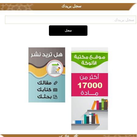
سجل بريدك
اختتام الدورة التاسعة لمسابقة حفظ وتلاوة القرآن الكريم في أزناكاييف
تيسليتش تختتم برنامجا تعليميا لتعزيز القيم وبناء الشخصية للشباب المسلمين