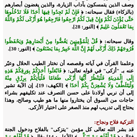
وصف الذين يتمسكون بآداب الزيارة، والذين يغضون أبصارهم
(بالزكاء) فقال سبحانه: ﴿
فَإِنْ لَمْ تَجِدُوا فِيهَا أَحَدًا فَلَا تَدْخُلُوهَا
حَتَّى يُؤْذَنَ لَكُمْ وَإِنْ قِيلَ لَكُمُ ارْجِعُوا فَارْجِعُوا هُوَ أَزْكَى لَكُمْ وَاللَّهُ
بِمَا تَعْمَلُونَ عَلِيمٌ
﴾ [النور: 28].
وقال سبحانه: ﴿
قُلْ لِلْمُؤْمِنِينَ يَغُضُّوا مِنْ أَبْصَارِهِمْ وَيَحْفَظُوا
فُرُوجَهُمْ ذَلِكَ أَزْكَى لَهُمْ إِنَّ اللَّهَ خَبِيرٌ بِمَا يَصْنَعُونَ
﴾ [النور: 30].
وعلمنا القرآن في آياته وقصصه أن نختار الطيب الحلال وعبّر
عنه بـ "أزكى" في قوله تعالى: ﴿
فَابْعَثُوا أَحَدَكُمْ بِوَرِقِكُمْ هَذِهِ
إِلَى الْمَدِينَةِ فَلْيَنْظُرْ أَيُّهَا أَزْكَى طَعَامًا فَلْيَأْتِكُمْ بِرِزْقٍ مِنْهُ
وَلْيَتَلَطَّفْ وَلَا يُشْعِرَنَّ بِكُمْ أَحَدًا
﴾ [الكهف: 19]، إن الآية تشير
إلى أن نربي أولادنا على حسن التصرف عند تكليفهم بشراء
حاجات من السوق أن يختاروا منها ما هو طيب وصالح، وهذا
يحتاج إلى تدريب لهم منذ الصغر على اختيار الأزكى.
التزكية فلاح ونجاح:
قد بشر الله تعالى كل مؤمن "يتزكى" بالفلاح ودخول الجنة
فقال: ﴿
قَدْ أَفْلَحَ مَنْ تَزَكَّى
﴾ [الأعلى: 14] وقال ﴿
قَدْ أَفْلَحَ مَنْ