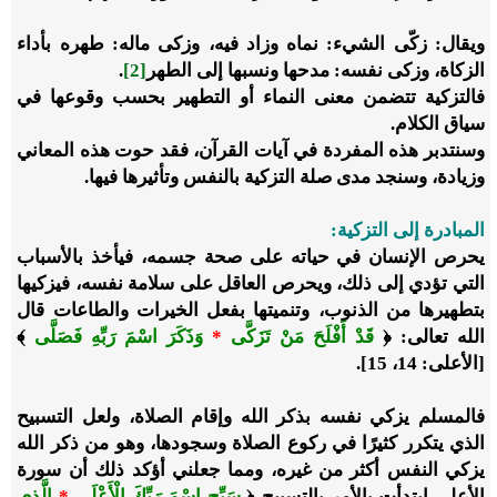
ويقال: زكّى الشيء: نماه وزاد فيه، وزكى ماله: طهره بأداء
الزكاة، وزكى نفسه: مدحها ونسبها إلى الطهر
[2]
.
فالتزكية تتضمن معنى النماء أو التطهير بحسب وقوعها في
سياق الكلام.
وسنتدبر هذه المفردة في آيات القرآن، فقد حوت هذه المعاني
وزيادة، وسنجد مدى صلة التزكية بالنفس وتأثيرها فيها.
المبادرة إلى التزكية:
يحرص الإنسان في حياته على صحة جسمه، فيأخذ بالأسباب
التي تؤدي إلى ذلك، ويحرص العاقل على سلامة نفسه، فيزكيها
بتطهيرها من الذنوب، وتنميتها بفعل الخيرات والطاعات قال
الله تعالى: ﴿
قَدْ أَفْلَحَ مَنْ تَزَكَّى
*
وَذَكَرَ اسْمَ رَبِّهِ فَصَلَّى
﴾
[الأعلى: 14، 15].
فالمسلم يزكي نفسه بذكر الله وإقام الصلاة، ولعل التسبيح
الذي يتكرر كثيرًا في ركوع الصلاة وسجودها، وهو من ذكر الله
يزكي النفس أكثر من غيره، ومما جعلني أؤكد ذلك أن سورة
الأعلى ابتدأت بالأمر بالتسبيح ﴿
سَبِّحِ اسْمَ رَبِّكَ الْأَعْلَى
*
الَّذِي