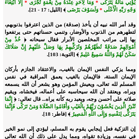
يُؤْتِي مَالَهُ يَتَزَكَّى
*
وَمَا لِأَحَدٍ عِنْدَهُ مِنْ نِعْمَةٍ تُجْزَى
*
إِلَّا ابْتِغَاءَ
وَجْهِ رَبِّهِ الْأَعْلَى
*
وَلَسَوْفَ يَرْضَى
﴾ [الليل: 17 - 21].
وقد أمر الله نبيه أن يأخذ (صدقة) من الذين اعترفوا بذنوبهم،
لتطهرهم من الذنوب والأوضار، وتنمي حسناتهم حتى يرتفعوا
بها إلى مراتب المخلصين الأبرار فقال سبحانه ﴿
خُذْ مِنْ
أَمْوَالِهِمْ صَدَقَةً تُطَهِّرُهُمْ وَتُزَكِّيهِمْ بِهَا وَصَلِّ عَلَيْهِمْ إِنَّ صَلَاتَكَ
سَكَنٌ لَهُمْ وَاللَّهُ سَمِيعٌ عَلِيمٌ
﴾ [التوبة: 103].
ومما يزكي النفس الإيمان بالغيب، والاعتقاد الجازم بأركان
الإيمان الستة، فالإيمان بالغيب يعمق المراقبة في نفس
المسلم لله تعالى، ويعيش المؤمن وهو يشعر أن الله يسمعه
ويراه، ويعتقد أن الله سيحاسبه على أعماله، فيخشاه، ويقيم
صلاته على أحسن وجه، ويعبد ربه كأنه يراه... قال تعالى: ﴿
إِنَّمَا
تُنْذِرُ الَّذِينَ يَخْشَوْنَ رَبَّهُمْ بِالْغَيْبِ وَأَقَامُوا الصَّلَاةَ وَمَنْ تَزَكَّى فَإِنَّمَا
يَتَزَكَّى لِنَفْسِهِ وَإِلَى اللَّهِ الْمَصِيرُ
﴾ [فاطر: 18].
إن التزكية فعل إيجابي يقوم به المسلم، ليؤدي إلى نمو الخير
في نفسه، وزيادة تقواه، ومما يدل على ذلك أن الله تعالى