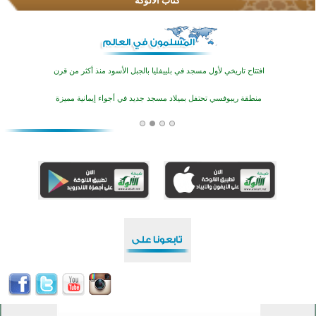
كُتَّاب الألوكة
اختتام منافسات قرآنية متميزة في بنغلاديش بمشاركة 3000 متسابق
أكثر من 400 طالب يشاركون في مسابقة المعلومات الإسلامية بأستراليا
افتتاح تاريخي لأول مسجد في بلييفليا بالجبل الأسود منذ أكثر من قرن
منطقة ريبوفسي تحتفل بميلاد مسجد جديد في أجواء إيمانية مميزة
أكبر مشروع إسلامي في ريف أستراليا يفتتح أبوابه بعد سنوات من العمل والعطاء
القرآن والتربية في صدارة البرامج الصيفية للمسلمين في بينزا وساراتوف وموردوفيا هذا العام
اختتام الدورة التاسعة لمسابقة حفظ وتلاوة القرآن الكريم في أزناكاييف
تيسليتش تختتم برنامجا تعليميا لتعزيز القيم وبناء الشخصية للشباب المسلمين
اختتام منافسات قرآنية متميزة في بنغلاديش بمشاركة 3000 متسابق
أكثر من 400 طالب يشاركون في مسابقة المعلومات الإسلامية بأستراليا