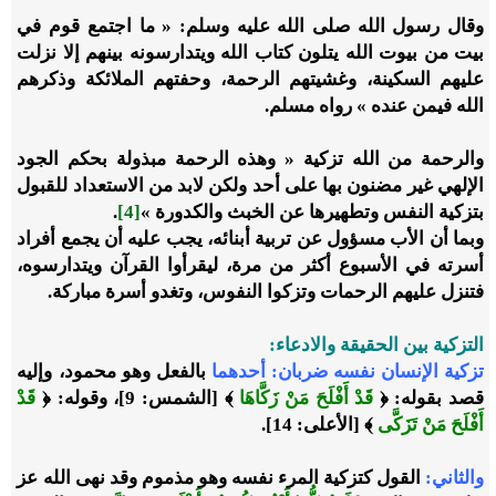
وقال رسول الله صلى الله عليه وسلم: « ما اجتمع قوم في
بيت من بيوت الله يتلون كتاب الله ويتدارسونه بينهم إلا نزلت
عليهم السكينة، وغشيتهم الرحمة، وحفتهم الملائكة وذكرهم
الله فيمن عنده » رواه مسلم.
والرحمة من الله تزكية « وهذه الرحمة مبذولة بحكم الجود
الإلهي غير مضنون بها على أحد ولكن لابد من الاستعداد للقبول
بتزكية النفس وتطهيرها عن الخبث والكدورة »
[4]
.
وبما أن الأب مسؤول عن تربية أبنائه، يجب عليه أن يجمع أفراد
أسرته في الأسبوع أكثر من مرة، ليقرأوا القرآن ويتدارسوه،
فتنزل عليهم الرحمات وتزكوا النفوس، وتغدو أسرة مباركة.
التزكية بين الحقيقة والادعاء:
تزكية الإنسان نفسه ضربان: أحدهما
بالفعل وهو محمود، وإليه
قصد بقوله: ﴿
قَدْ أَفْلَحَ مَنْ زَكَّاهَا
﴾ [الشمس: 9]، وقوله: ﴿
قَدْ
أَفْلَحَ مَنْ تَزَكَّى
﴾ [الأعلى: 14].
والثاني:
القول كتزكية المرء نفسه وهو مذموم وقد نهى الله عز