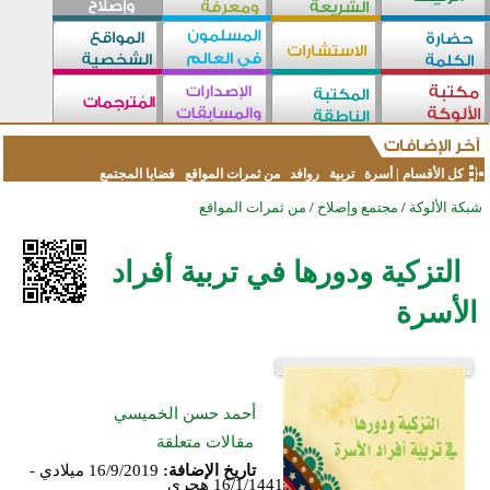
كل الأقسام
|
أسرة
تربية
روافد
من ثمرات المواقع
قضايا المجتمع
شبكة الألوكة
/
مجتمع وإصلاح
/
من ثمرات المواقع
التزكية ودورها في تربية أفراد
الأسرة
أحمد حسن الخميسي
مقالات متعلقة
تاريخ الإضافة:
16/9/2019 ميلادي -
16/1/1441 هجري