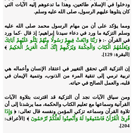
ودخلوا في الإسلام طائعين، وهذا ما تدعوهم إليه الآيات التي
كان يتلوها عليهم الرسول، صلى الله عليه وسلم.
ومما يؤكد على أن من مهام الرسول محمد صلى الله عليه
وسلم التزكية ما ورد في دعاء سيدنا إبراهيم؛ إذ قال -كما ورد
في القرآن -: ﴿
رَبَّنَا وَابْعَثْ فِيهِمْ رَسُولًا مِنْهُمْ يَتْلُو عَلَيْهِمْ آيَاتِكَ
وَيُعَلِّمُهُمُ الْكِتَابَ وَالْحِكْمَةَ وَيُزَكِّيهِمْ إِنَّكَ أَنْتَ الْعَزِيزُ الْحَكِيمُ
﴾
[البقرة: 129].
إن التزكية التي تحقق التغيير في اعتقاد الإنسان وأعماله هي
تربية ترمي إلى تنقية المرء من الذنوب، وتنمية الإيمان في
قلبه، والعمل الصالح في حياته.
ومن سياق الآيات نجد أن التزكية قد اقترنت بتلاوة الآيات
القرآنية وسماعها مع تعليم الكتاب والحكمة، مما يرشدنا إلى أن
تلاوة القرآن وسماعه تزكي المؤمن ونفسه قال تعالى: ﴿
وَإِذَا
قُرِئَ الْقُرْآنُ فَاسْتَمِعُوا لَهُ وَأَنْصِتُوا لَعَلَّكُمْ تُرْحَمُونَ
﴾ [الأعراف:
204].