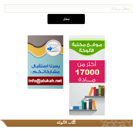
اختتام الدورة التاسعة لمسابقة حفظ وتلاوة القرآن الكريم في أزناكاييف
تيسليتش تختتم برنامجا تعليميا لتعزيز القيم وبناء الشخصية للشباب المسلمين
كُتَّاب الألوكة
اختتام منافسات قرآنية متميزة في بنغلاديش بمشاركة 3000 متسابق