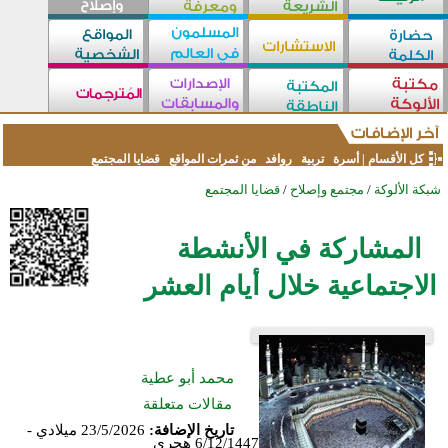
كل الأقسام
|
أسرة
تربية
روافد
من ثمرات المواقع
قضايا المجتمع
شبكة الألوكة
/
مجتمع وإصلاح
/
قضايا المجتمع
المشاركة في الأنشطة
الاجتماعية خلال أيام العشر
محمد أبو عطية
مقالات متعلقة
تاريخ الإضافة:
23/5/2026 ميلادي -
6/12/1447 هجري