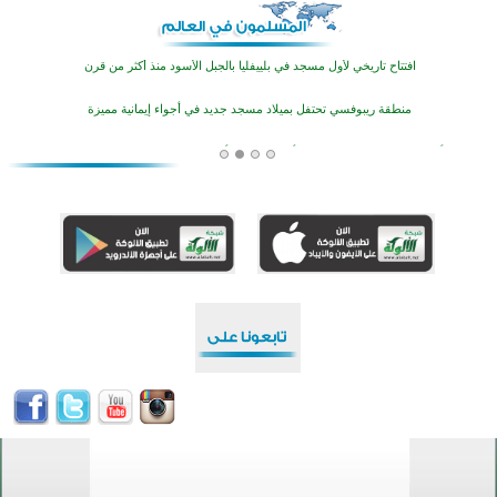
أكثر من 400 طالب يشاركون في مسابقة المعلومات الإسلامية بأستراليا
افتتاح تاريخي لأول مسجد في بلييفليا بالجبل الأسود منذ أكثر من قرن
منطقة ريبوفسي تحتفل بميلاد مسجد جديد في أجواء إيمانية مميزة
أكبر مشروع إسلامي في ريف أستراليا يفتتح أبوابه بعد سنوات من العمل والعطاء
القرآن والتربية في صدارة البرامج الصيفية للمسلمين في بينزا وساراتوف وموردوفيا هذا العام
اختتام الدورة التاسعة لمسابقة حفظ وتلاوة القرآن الكريم في أزناكاييف
تيسليتش تختتم برنامجا تعليميا لتعزيز القيم وبناء الشخصية للشباب المسلمين
اختتام منافسات قرآنية متميزة في بنغلاديش بمشاركة 3000 متسابق
أكثر من 400 طالب يشاركون في مسابقة المعلومات الإسلامية بأستراليا