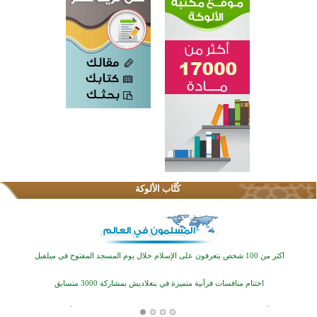
كُتَّاب الألوكة
القرآن والتربية في صدارة البرامج الصيفية للمسلمين في بينزا وساراتوف وموردوفيا هذا العام
اختتام الدورة التاسعة لمسابقة حفظ وتلاوة القرآن الكريم في أزناكاييف
أكثر من 100 شخص يتعرفون على الإسلام خلال يوم المسجد المفتوح في ميلفيل
اختتام منافسات قرآنية متميزة في بنغلاديش بمشاركة 3000 متسابق
أكثر من 400 طالب يشاركون في مسابقة المعلومات الإسلامية بأستراليا