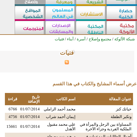
شبكة الألوكة
/
مجتمع وإصلاح
/
أسرة
/
أبناء
/
فتيات
فتيات
فتيات
فتيات
فتيات
فتيات
فتيات
فتيات
فتيات
فتيات
فتيات
فتيات
فتيات
فتيات
فتيات
فتيات
فتيات
فتيات
فتيات
فتيات
فتيات
فتيات
فتيات
فتيات
فتيات
فتيات
عرض أسماء المشايخ والكتاب في هذا القسم
تاريخ
عنوان المقالة
اسم الكاتب
قراءة
الإضافة
حياتك كنز
محمد أحمد الزاملي
01/07/2014
6766
وتكبر الطفلة
إيمان أحمد شراب
01/07/2014
4756
المساواة بين الرجل والمرأة في
علي محمد مقبول
15661
01/07/2014
الملكية الفردية وجزاء الآخرة
الأهدل
أحوال الطالبات المدعوات في
د. هند بنت مصطفى