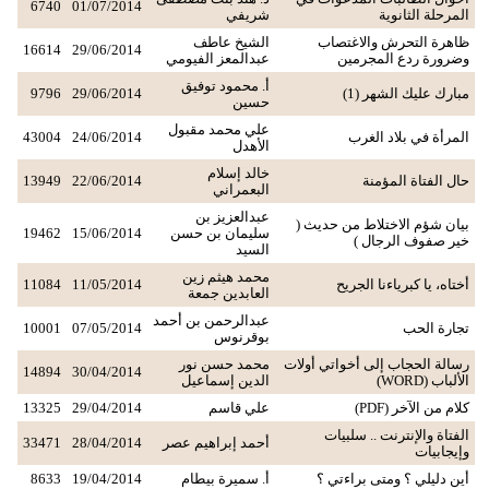
6740
01/07/2014
المرحلة الثانوية
شريفي
ظاهرة التحرش والاغتصاب
الشيخ عاطف
16614
29/06/2014
وضرورة ردع المجرمين
عبدالمعز الفيومي
أ. محمود توفيق
مبارك عليك الشهر (1)
29/06/2014
9796
حسين
علي محمد مقبول
المرأة في بلاد الغرب
24/06/2014
43004
الأهدل
خالد إسلام
حال الفتاة المؤمنة
22/06/2014
13949
البعمراني
عبدالعزيز بن
بيان شؤم الاختلاط من حديث (
سليمان بن حسن
15/06/2014
19462
خير صفوف الرجال )
السيد
محمد هيثم زين
أختاه، يا كبرياءنا الجريح
11/05/2014
11084
العابدين جمعة
عبدالرحمن بن أحمد
تجارة الحب
07/05/2014
10001
بوقرنوس
رسالة الحجاب إلى أخواتي أولات
محمد حسن نور
14894
30/04/2014
الألباب (WORD)
الدين إسماعيل
كلام من الآخر (PDF)
علي قاسم
29/04/2014
13325
الفتاة والإنترنت .. سلبيات
أحمد إبراهيم عصر
28/04/2014
33471
وإيجابيات
أين دليلي ؟ ومتى براءتي ؟
أ. سميرة بيطام
19/04/2014
8633