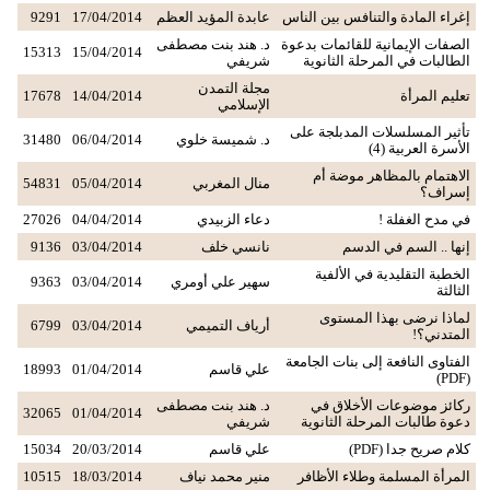
إغراء المادة والتنافس بين الناس
عابدة المؤيد العظم
17/04/2014
9291
الصفات الإيمانية للقائمات بدعوة
د. هند بنت مصطفى
15313
15/04/2014
الطالبات في المرحلة الثانوية
شريفي
مجلة التمدن
تعليم المرأة
14/04/2014
17678
الإسلامي
تأثير المسلسلات المدبلجة على
د. شميسة خلوي
06/04/2014
31480
الأسرة العربية (4)
الاهتمام بالمظاهر موضة أم
منال المغربي
05/04/2014
54831
إسراف؟
في مدح الغفلة !
دعاء الزبيدي
04/04/2014
27026
إنها .. السم في الدسم
نانسي خلف
03/04/2014
9136
الخطبة التقليدية في الألفية
سهير علي أومري
03/04/2014
9363
الثالثة
لماذا نرضى بهذا المستوى
أرياف التميمي
03/04/2014
6799
المتدني؟!
الفتاوى النافعة إلى بنات الجامعة
علي قاسم
01/04/2014
18993
(PDF)
ركائز موضوعات الأخلاق في
د. هند بنت مصطفى
32065
01/04/2014
دعوة طالبات المرحلة الثانوية
شريفي
كلام صريح جدا (PDF)
علي قاسم
20/03/2014
15034
المرأة المسلمة وطلاء الأظافر
منير محمد نياف
18/03/2014
10515