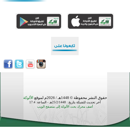
افتتاح تاريخي لأول مسجد في بلييفليا بالجبل الأسود منذ أكثر من قرن
منطقة ريبوفسي تحتفل بميلاد مسجد جديد في أجواء إيمانية مميزة
أكبر مشروع إسلامي في ريف أستراليا يفتتح أبوابه بعد سنوات من العمل والعطاء
القرآن والتربية في صدارة البرامج الصيفية للمسلمين في بينزا وساراتوف وموردوفيا هذا العام
اختتام الدورة التاسعة لمسابقة حفظ وتلاوة القرآن الكريم في أزناكاييف
أكثر من 100 شخص يتعرفون على الإسلام خلال يوم المسجد المفتوح في ميلفيل
اختتام منافسات قرآنية متميزة في بنغلاديش بمشاركة 3000 متسابق
حقوق النشر محفوظة © 1448هـ / 2026م لموقع
الألوكة
آخر تحديث للشبكة بتاريخ : 25/2/1448هـ - الساعة: 17:4
أضف محرك بحث الألوكة إلى متصفح الويب