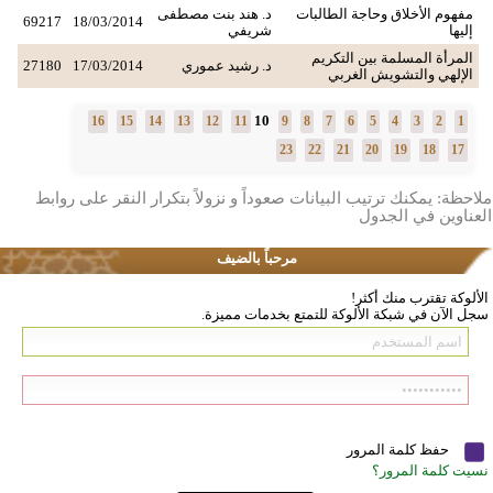
مفهوم الأخلاق وحاجة الطالبات
د. هند بنت مصطفى
69217
18/03/2014
إليها
شريفي
المرأة المسلمة بين التكريم
د. رشيد عموري
17/03/2014
27180
الإلهي والتشويش الغربي
10
16
15
14
13
12
11
9
8
7
6
5
4
3
2
1
23
22
21
20
19
18
17
ملاحظة: يمكنك ترتيب البيانات صعوداً و نزولاً بتكرار النقر على روابط
العناوين في الجدول
مرحباً بالضيف
الألوكة تقترب منك أكثر!
سجل الآن في شبكة الألوكة للتمتع بخدمات مميزة.
حفظ كلمة المرور
نسيت كلمة المرور؟