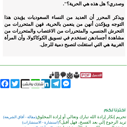
وصدري؟ هل هذه هي الحرية؟".
ويذكر المحرر أن العديد من النساء السعوديات يؤيدن هذا
التوجه ويؤكدن أنهن من ينعمن بالحرية، فهن المتحررات من
التحرش الجنسي، والمتحررات من الاغتصاب والمتحررات من
مشاهدة أجسادهن تستخدم في تسويق الكوكاكولا، وأن المرأة
الغربية هي التي استغلت لتصبح دمية للرجل.
book
Twitter
WhatsApp
X
LinkedIn
Telegram
Messenger
تحريم إنكار إرادة الله تبارك وتعالى أو إرادة المخلوق
(مقالة - آفاق الشريعة)
تريد الرجوع إلي بعد الفسخ، فهل أقبل؟
(استشارة - الاستشارات)