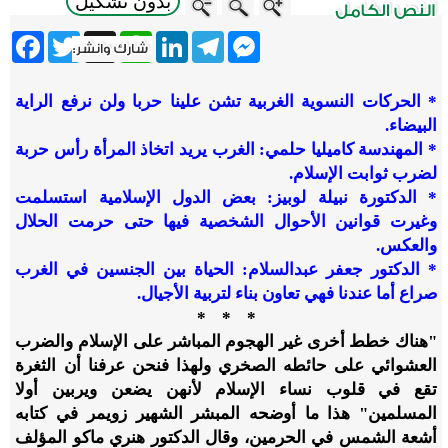
بدون تشكيل
ebook
Twitter
WhatsApp
X
LinkedIn
Telegram
Messenger
* الحركات النسوية الغربية تشن علينا حربا ولن نرفع الراية
البيضاء.
* المهندسة كاميليا حلمي: الغرب يريد اتخاذ المرأة رأس حربة
لضرب ثوابت الإسلام.
* الدكتورة نبيلة لوبيز: بعض الدول الإسلامية استسلمت
وغيرت قوانين الأحوال الشخصية فيها حتى حرمت الحلال
والعكس.
* الدكتور جعفر عبدالسلام: الحياة بين الجنسين في الغرب
صراع أما عندنا فهي تعاون بناء لتربية الأجيال.
* * *
"هناك خطط أخرى غير الهجوم المباشر على الإسلام والضرب
العشوائي على حائطه الصخري ولهذا فنحن عرفنا أن الثغرة
تقع في قلوب نساء الإسلام لأنهن يضعن ويربين أولا
المسلمين" هذا ما أوضحه المبشر الشهير زويمر في كتابه
أشعة الشمس في الحرمين، وقال الدكتور هنري ماكو
المؤلف