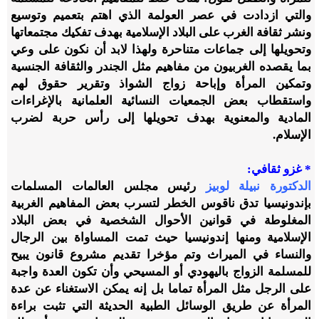
والتي ازدادت في عصر العولمة الذي اهتم بتعميم وتوسيع
ونشر ثقافة الغرب على البلاد الإسلامية بهدف تفكيك مجتمعاتها
وتحويلها إلى جماعات متناحرة ولهذا لابد أن نكون على وعي
بما يقصده الغربيون من مفاهيم مثل الجندر والثقافة الجنسية
وتمكين المرأة وإباحة زواج الشواذ وتقرير حقوق لهم
واستقطاب بعض الجمعيات النسائية العلمانية بالإغراءات
المادية والمعنوية بهدف تحويلها إلى رأس حربة لضرب
الإسلام.
* غزو ثقافي:
الدكتورة نبيلة لوبيز
رئيس مجلس العالمات المسلمات
بإندونيسيا تدق ناقوس الخطر لتسرب بعض المفاهيم الغربية
المغلوطة في قوانين الأحوال الشخصية في بعض البلاد
الإسلامية ومنها إندونيسيا حيث تمت المساواة بين الرجال
والنساء في الميراث وتم مؤخرا تقديم مشروع قانون يبيح
للمسلمة الزواج باليهودي أو المسيحي وأن تكون العدة واجبة
على الرجل مثل المرأة تماما بل إنه يمكن الاستغناء عن عدة
المرأة عن طريق الوسائل الطبية الحديثة التي تثبت براءة