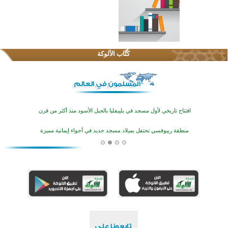
اختتام الدورة التاسعة لمسابقة حفظ وتلاوة القرآن الكريم في أزناكاييف
تيسليتش تختتم برنامجا تعليميا لتعزيز القيم وبناء الشخصية للشباب المسلمين
كُتَّاب الألوكة
اختتام منافسات قرآنية متميزة في بنغلاديش بمشاركة 3000 متسابق
أكثر من 400 طالب يشاركون في مسابقة المعلومات الإسلامية بأستراليا
افتتاح تاريخي لأول مسجد في بلييفليا بالجبل الأسود منذ أكثر من قرن
منطقة ريبوفسي تحتفل بميلاد مسجد جديد في أجواء إيمانية مميزة
أكبر مشروع إسلامي في ريف أستراليا يفتتح أبوابه بعد سنوات من العمل والعطاء
القرآن والتربية في صدارة البرامج الصيفية للمسلمين في بينزا وساراتوف وموردوفيا هذا العام
اختتام الدورة التاسعة لمسابقة حفظ وتلاوة القرآن الكريم في أزناكاييف
تيسليتش تختتم برنامجا تعليميا لتعزيز القيم وبناء الشخصية للشباب المسلمين
اختتام منافسات قرآنية متميزة في بنغلاديش بمشاركة 3000 متسابق