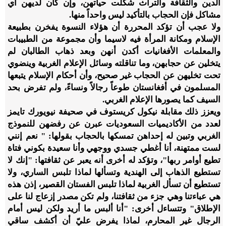
الدين والثقافة والتراث شكلت حياتهن، وإن كان لديهن أي
مشاكل فإن الحجاب بالتأكيد ليس واحداً منها.
ولا عجب أن تؤكد المحررة أن هؤلاء النسوة يفخرن بطبيعة
الإسلام ومكانة المرأة فيه لاسيما وأن مجموعة من الطبيبات
والمعلمات الأفغانيات أكدن أنهن وبعد ذهاب الطالبان لم
يتخلين عن حجابهن، وما تناقلته وسائل الإعلام الغربية وينضوي
تحت تخليهن عن الحجاب غير صحيح، وأن أحكام الإسلام يتبعها
المسلمون في أفغانستان طوعاً رجالاً ونساءً، ولم تفرض بحد
السيف كما يصورها الإعلام الغربي.
ويعزز ذلك مقابلة نيكول كريستوف في صحيفة نيويورك تايمز
لعدد من الأكاديميات السعوديات عبرن عن رفضهن للنموذج
الغربي وتبين له إحداهن تمسكها بالحجاب بقولها: " نعم إنني
لست ممتهنة، أنا أغطي جسدي ووجهي وأنا سعيدة بكوني فتاة
تطيع أوامر ربها"، وتؤكد له أخرى أنه يعبر عن ثقافتها: "إنك لا
تستطيع الذهاب إلى الهندية وتسألها لماذا تلبس الساري، ولا
تستطيع أن تسأل الغربية لماذا تلبس الفستان القصير، إذن هذه
هي عباءتنا وهي جزء من ثقافتنا، ولم تكن مصدر إزعاج لنا على
الإطلاق" وتتساءل أخرى: "أنا ألبس ما أريد ولكن ليس أمام
الرجال غير المحارم، لماذا يفرض عليّ أن أكشف ساقي