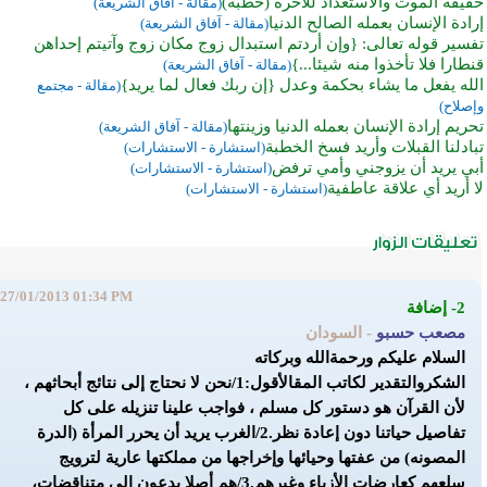
حقيقة الموت والاستعداد للآخرة (خطبة)
(مقالة - آفاق الشريعة)
إرادة الإنسان بعمله الصالح الدنيا
(مقالة - آفاق الشريعة)
تفسير قوله تعالى: {وإن أردتم استبدال زوج مكان زوج وآتيتم إحداهن
قنطارا فلا تأخذوا منه شيئا...}
(مقالة - آفاق الشريعة)
الله يفعل ما يشاء بحكمة وعدل {إن ربك فعال لما يريد}
(مقالة - مجتمع
وإصلاح)
تحريم إرادة الإنسان بعمله الدنيا وزينتها
(مقالة - آفاق الشريعة)
تبادلنا القبلات وأريد فسخ الخطبة
(استشارة - الاستشارات)
أبي يريد أن يزوجني وأمي ترفض
(استشارة - الاستشارات)
لا أريد أي علاقة عاطفية
(استشارة - الاستشارات)
27/01/2013 01:34 PM
2- إضافة
مصعب حسبو
- السودان
السلام عليكم ورحمةالله وبركاته
الشكروالتقدير لكاتب المقال
أقول:
1/نحن لا نحتاج إلى نتائج أبحاثهم ،
لأن القرآن هو دستور كل مسلم ، فواجب علينا تنزيله على كل
تفاصيل حياتنا دون إعادة نظر.
2/الغرب يريد أن يحرر المرأة (الدرة
المصونه) من عفتها وحيائها وإخراجها من مملكتها عارية لترويج
سلعهم كعارضات الأزياء وغيرهم.
3/هم أصلا يدعون إلى متناقضات،