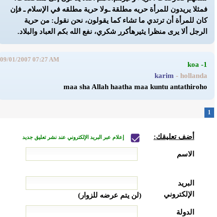
فمثلا يريدون للمرأة حريه مطلقة ـولا حرية مطلقه في الإسلام ـ فإن
كان للمرأة أن ترتدي ما تشاء كما يقولون، نحن نقول: من حرية
الرجل ألا يرى منظرا يثيره
أكرر شكري، نفع الله بكم العباد والبلاد.
09/01/2007 07:27 AM
1- koa
karim
- hollanda
maa sha Allah haatha maa kuntu antathiroho
1
أضف تعليقك:
إعلام عبر البريد الإلكتروني عند نشر تعليق جديد
الاسم
البريد
الإلكتروني
(لن يتم عرضه للزوار)
الدولة