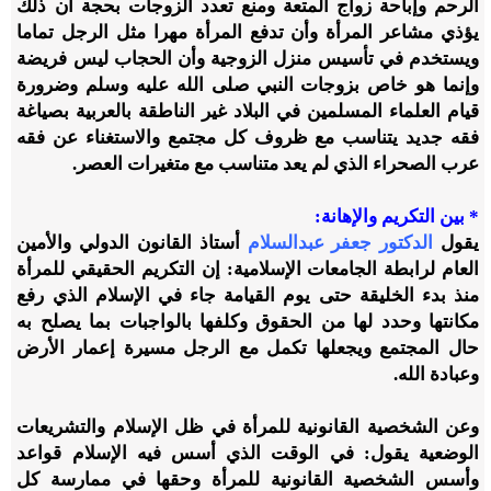
الرحم وإباحة زواج المتعة ومنع تعدد الزوجات بحجة أن ذلك
يؤذي مشاعر المرأة وأن تدفع المرأة مهرا مثل الرجل تماما
ويستخدم في تأسيس منزل الزوجية وأن الحجاب ليس فريضة
وإنما هو خاص بزوجات النبي صلى الله عليه وسلم وضرورة
قيام العلماء المسلمين في البلاد غير الناطقة بالعربية بصياغة
فقه جديد يتناسب مع ظروف كل مجتمع والاستغناء عن فقه
عرب الصحراء الذي لم يعد متناسب مع متغيرات العصر.
* بين التكريم والإهانة:
يقول
الدكتور جعفر عبدالسلام
أستاذ القانون الدولي والأمين
العام لرابطة الجامعات الإسلامية: إن التكريم الحقيقي للمرأة
منذ بدء الخليقة حتى يوم القيامة جاء في الإسلام الذي رفع
مكانتها وحدد لها من الحقوق وكلفها بالواجبات بما يصلح به
حال المجتمع ويجعلها تكمل مع الرجل مسيرة إعمار الأرض
وعبادة الله.
وعن الشخصية القانونية للمرأة في ظل الإسلام والتشريعات
الوضعية يقول: في الوقت الذي أسس فيه الإسلام قواعد
وأسس الشخصية القانونية للمرأة وحقها في ممارسة كل