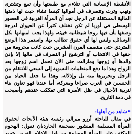
الأنشطة الإنسانية التي تتلاءم مع طبيعتها وأن تبيع وتشترى
وتهب وترث وتتصرف في أموالها كيفما تشاء حيث لها ذمتها
المالية المستقلة عن الرجل نجد أن المرأة الغربية في العصور
الوسطى في أوربا لم تكن تختلف كثيراً عن الحيوان لدرجة
وصفها بأن فيها روحا شيطانية خبيثة، ولهذا يجب امتهانها بكل
الوسائل، وليس لها أي حقوق تطالب بها، واستمر هذا الوضع
المتردي حتى منتصف القرن العشرين حيث كانت محرومة من
حقها في الانتخاب أو الترشيح أو التصرف في مالها إلا بإذن
والدها أو زوجها ومازالت حتى الآن تحمل اسم زوجها بعد
الزواج وهذا ما دفع المنظمات النسوية إلى السعي للانتقام من
الرجل وتحريرها منه بل وإذلاله، وهذا ما جعل الحياة بين
الجنسين في الغرب صراعا ومعركة، أما عندنا فهو تعاون بناء
لتربية الأجيال في ظل الأسرة التي تفككت عندهم وأصبحت
في ذمة التاريخ.
* شاهد من أهلها:
في مقال للباحثة أرزو ميرالي رئيسة هيئة الأبحاث لحقوق
المرأة المسلمة المنشور بصحيفة الجارديان تقول: الهجوم
المكثف على المرأة المسلمة من قبل الإعلام الغربي يتسم