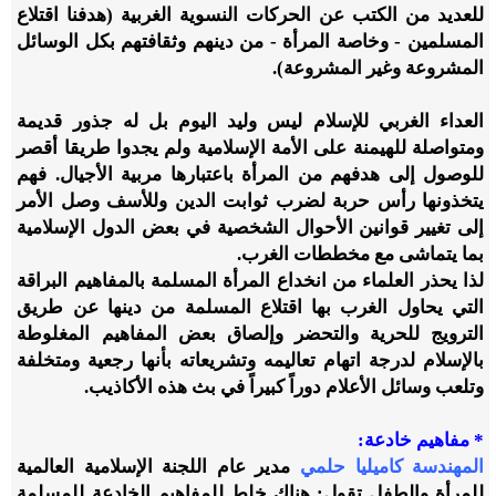
للعديد من الكتب عن الحركات النسوية الغربية (هدفنا اقتلاع
المسلمين - وخاصة المرأة - من دينهم وثقافتهم بكل الوسائل
المشروعة وغير المشروعة).
العداء الغربي للإسلام ليس وليد اليوم بل له جذور قديمة
ومتواصلة للهيمنة على الأمة الإسلامية ولم يجدوا طريقا أقصر
للوصول إلى هدفهم من المرأة باعتبارها مربية الأجيال. فهم
يتخذونها رأس حربة لضرب ثوابت الدين وللأسف وصل الأمر
إلى تغيير قوانين الأحوال الشخصية في بعض الدول الإسلامية
بما يتماشى مع مخططات الغرب.
لذا يحذر العلماء من انخداع المرأة المسلمة بالمفاهيم البراقة
التي يحاول الغرب بها اقتلاع المسلمة من دينها عن طريق
الترويج للحرية والتحضر وإلصاق بعض المفاهيم المغلوطة
بالإسلام لدرجة اتهام تعاليمه وتشريعاته بأنها رجعية ومتخلفة
وتلعب وسائل الأعلام دوراً كبيراً في بث هذه الأكاذيب.
* مفاهيم خادعة:
المهندسة كاميليا حلمي
مدير عام اللجنة الإسلامية العالمية
للمرأة والطفل تقول: هناك خلط للمفاهيم الخادعة للمسلمة