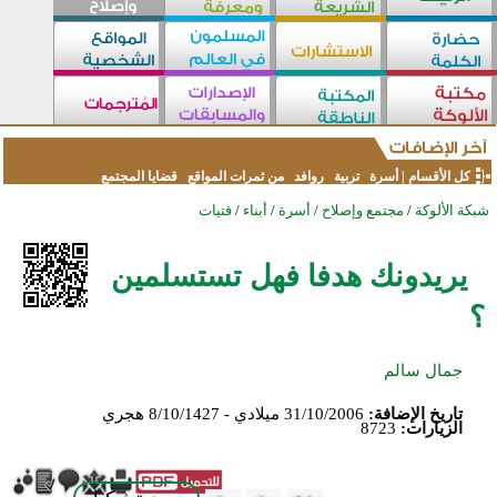
كل الأقسام
|
أسرة
تربية
روافد
من ثمرات المواقع
قضايا المجتمع
شبكة الألوكة
/
مجتمع وإصلاح
/
أسرة
/
أبناء
/
فتيات
يريدونك هدفا فهل تستسلمين
؟
جمال سالم
تاريخ الإضافة:
31/10/2006 ميلادي - 8/10/1427 هجري
الزيارات:
8723