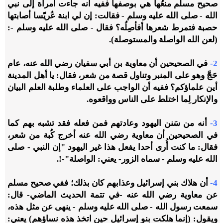
صحيح مسلم منعُها هي بوصفها ففيه أنه جاءت امرأة إلى نبي
الله - صلى الله عليه وسلم - فقالت: إن لي ابنة عُريّسا أصابتها
حصبة فتمرط شعرها أفأصِلُه؟ فقال - صلى الله عليه وسلم -:
(لعن الله الواصلة والمستوصلة).
2-
في الصحيحين أن معاوية بن أبي سفيان رضي الله عنه، عام
حَجَّ وهو على المنبر وتناول قصة من شعر، فقال: يا أهل المدينة
أين علماؤكم؟ ففيه أن الواجب على العلماء وطلبة العلم البيان
والإنكار لِما اختلط على الناس وواقعوه.
3-
أنه من سَنن اليهود وعادتهم فمن فعله فقد تشبه بهم كما
في الصحيحين أن معاوية رضي الله عنه أخرج كُبة من شعر،
فقال: ما كنت أُرى أحدا يفعل هذا غير اليهود "إن النبي - صلى
الله عليه وسلم - سماه الزور- يعني: الواصلة"-!.
4-
أن هلاك بني إسرائيل وعذابهم كان بذلك؛ ففي صحيح مسلم
عن معاوية رضي الله عنه -في تتمة الحديث الماضي- قال:
سمعت رسول الله - صلى الله عليه وسلم - ينهى عن مثل هذه،
ويقول: (إنما هلكت بنو إسرائيل حين اتخذ هذه نساؤهم) يعني: