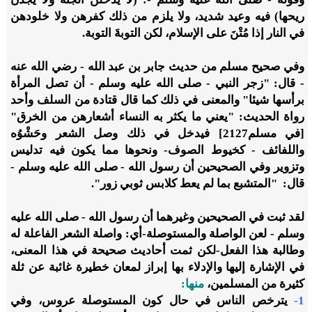
ريحها) فيه وعيد شديد، ولا يلزم من ذلك كفرهن ولا خلودهن
في النار إذا مُتْنَ على الإسلام، لكن التوبةَ التوبة.
وفي صحيح مسلم من حديث جابر بن عبد الله - رضي الله عنه
- قال: "زجر النبي - صلى الله عليه وسلم - أن تصل المرأة
برأسها شيئا" والمعنى في ذلك كما قال قتادة من السلف وأحد
رواة الحديث: "يعني ما يكثر به النساء أشعارهن من الخرق"
[في مسلم2127] فيدخل في ذلك وصل الشعر وحَشْوُه
واللفائف - كخيوط الصوف- ونحوها مما يكون فيه تدليس
وتزوير وفي الصحيحين أن رسول الله - صلى الله عليه وسلم -
قال: "المتشبع بما لم يعط كلابس ثوبي زور".
لقد ثبت في الصحيحين وغيرهما أن رسول الله - صلى الله عليه
وسلم - لعن الواصلة والمستوصلة-أي: واصلة الشعر الفاعلة له
وطالبة هذا الفعل-لكن ثمت أحاديث صحيحة في هذا المعنى،
في الإشارة إليها والإدلاء بها إبراز لمعان خطيرة غائبة عن ثلة
كثيرة من المسلمين،
منها:
1-
يترخص الناس في حال كون المستوصلة عروس، وفي