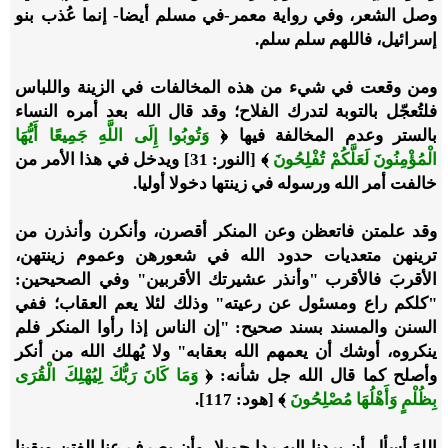
وصل الشعر، وفي رواية معمر-في مسلم أيضا- إنما عُذب بنو
إسرائيل، فاللهم سلم سلم.
ومن وقعت في شيء من هذه المخالفات في الزينة واللباس
فلتُعجّل بالتوبة لتدرك الفلاح؛ وقد قال الله بعد أمره النساء
بالستر وعدم المخالفة فيها ﴿
وَتُوبُوا إِلَى اللَّهِ جَمِيعًا أَيُّهَا
الْمُؤْمِنُونَ لَعَلَّكُمْ تُفْلِحُونَ
﴾ [النور: 31] ويدخل في هذا الأمر من
خالفت أمر الله ورسوله في زينتها دخولا أوليا.
وقد علمتن فاتعظن وعن المنكر أقصرن، وأنكرن وأنذرن من
ترينهن متعديات حدود الله في شعورهن وعموم زينتهن،
الأقربَ فالأقرب "وأنذر عشيرتك الأقربين" وفي الصحيحين:
"كلكم راع ومسئول عن رعيته" وذلك لئلا يعم العقاب؛ ففي
السنن والمسند بسند صحيح: "إن الناس إذا رأوا المنكر فلم
ينكروه، أوشك أن يعمهم الله بعقابه" ولا يُهلك الله من أنكر
وأصلح كما قال الله جل شأنه: ﴿
وَمَا كَانَ رَبُّكَ لِيُهْلِكَ الْقُرَى
بِظُلْمٍ وَأَهْلُهَا مُصْلِحُونَ
﴾ [هود: 117].
اللهَ أسأل أن يردنا إليه ردا جميلا، وأن يصرف عنا الفتن ويقينا