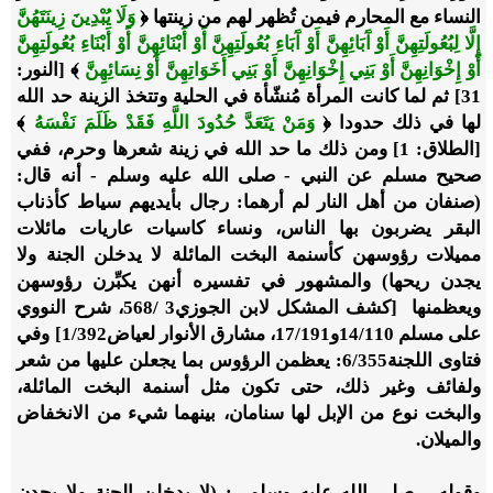
النساء مع المحارم فيمن تُظهر لهم من زينتها ﴿
وَلَا يُبْدِينَ زِينَتَهُنَّ
إِلَّا لِبُعُولَتِهِنَّ أَوْ آَبَائِهِنَّ أَوْ آَبَاءِ بُعُولَتِهِنَّ أَوْ أَبْنَائِهِنَّ أَوْ أَبْنَاءِ بُعُولَتِهِنَّ
أَوْ إِخْوَانِهِنَّ أَوْ بَنِي إِخْوَانِهِنَّ أَوْ بَنِي أَخَوَاتِهِنَّ أَوْ نِسَائِهِنَّ
﴾ [النور:
31] ثم لما كانت المرأة مُنشّأة في الحلية وتتخذ الزينة حد الله
لها في ذلك حدودا ﴿
وَمَنْ يَتَعَدَّ حُدُودَ اللَّهِ فَقَدْ ظَلَمَ نَفْسَهُ
﴾
[الطلاق: 1] ومن ذلك ما حد الله في زينة شعرها وحرم، ففي
صحيح مسلم عن النبي - صلى الله عليه وسلم - أنه قال:
(صنفان من أهل النار لم أرهما: رجال بأيديهم سياط كأذناب
البقر يضربون بها الناس، ونساء كاسيات عاريات مائلات
مميلات رؤوسهن كأسنمة البخت المائلة لا يدخلن الجنة ولا
يجدن ريحها) والمشهور في تفسيره أنهن يكبِّرن رؤوسهن
ويعظمنها [كشف المشكل لابن الجوزي3 /568، شرح النووي
على مسلم 14/110و17/191، مشارق الأنوار لعياض1/392] وفي
فتاوى اللجنة6/355: يعظمن الرؤوس بما يجعلن عليها من شعر
ولفائف وغير ذلك، حتى تكون مثل أسنمة البخت المائلة،
والبخت نوع من الإبل لها سنامان، بينهما شيء من الانخفاض
والميلان.
وقوله - صلى الله عليه وسلم -: (لا يدخلن الجنة ولا يجدن