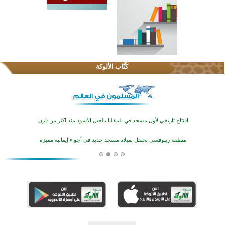
اختتام الدورة التاسعة لمسابقة حفظ وتلاوة القرآن الكريم في أزناكاييف
تيسليتش تختتم برنامجا تعليميا لتعزيز القيم وبناء الشخصية للشباب المسلمين
كُتَّاب الألوكة
اختتام منافسات قرآنية متميزة في بنغلاديش بمشاركة 3000 متسابق
أكثر من 400 طالب يشاركون في مسابقة المعلومات الإسلامية بأستراليا
افتتاح تاريخي لأول مسجد في بلييفليا بالجبل الأسود منذ أكثر من قرن
منطقة ريبوفسي تحتفل بميلاد مسجد جديد في أجواء إيمانية مميزة
أكبر مشروع إسلامي في ريف أستراليا يفتتح أبوابه بعد سنوات من العمل والعطاء
القرآن والتربية في صدارة البرامج الصيفية للمسلمين في بينزا وساراتوف وموردوفيا هذا العام
اختتام الدورة التاسعة لمسابقة حفظ وتلاوة القرآن الكريم في أزناكاييف
تيسليتش تختتم برنامجا تعليميا لتعزيز القيم وبناء الشخصية للشباب المسلمين