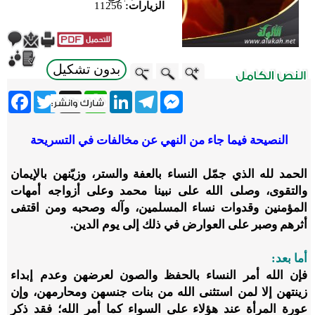
الزيارات:
11256
بدون تشكيل
ebook
Twitter
WhatsApp
X
LinkedIn
Telegram
Messenger
النصيحة فيما جاء من النهي عن مخالفات في التسريحة
الحمد لله الذي جمّل النساء بالعفة والستر، وزيّنهن بالإيمان
والتقوى، وصلى الله على نبينا محمد وعلى أزواجه أمهات
المؤمنين وقدوات نساء المسلمين، وآله وصحبه ومن اقتفى
أثرهم وصبر على العوارض في ذلك إلى يوم الدين.
أما بعد:
فإن الله أمر النساء بالحفظ والصون لعرضهن وعدم إبداء
زينتهن إلا لمن استثنى الله من بنات جنسهن ومحارمهن، وإن
عورة المرأة عند هؤلاء على السواء كما أمر الله؛ فقد ذكر