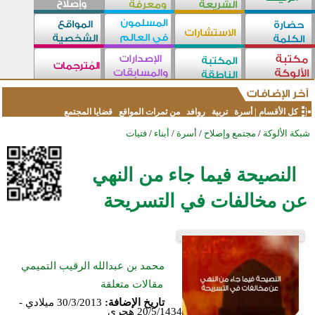
كل الأقسام
|
أسرة
تربية
روافد
من ثمرات المواقع
قضايا المجتمع
شبكة الألوكة
/
مجتمع وإصلاح
/
أسرة
/
أبناء
/
فتيات
النصيحة فيما جاء من النهي
عن مخالفات في التسريحة
محمد بن عبدالله الرقيب التميمي
مقالات متعلقة
تاريخ الإضافة:
30/3/2013 ميلادي -
20/5/1434 هجري