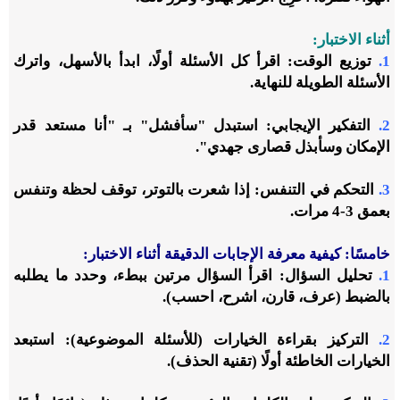
أثناء الاختبار:
1.
توزيع الوقت: اقرأ كل الأسئلة أولًا، ابدأ بالأسهل، واترك
الأسئلة الطويلة للنهاية.
2.
التفكير الإيجابي: استبدل "سأفشل" بـ "أنا مستعد قدر
الإمكان وسأبذل قصارى جهدي".
3.
التحكم في التنفس: إذا شعرت بالتوتر، توقف لحظة وتنفس
بعمق 3-4 مرات.
خامسًا: كيفية معرفة الإجابات الدقيقة أثناء الاختبار:
1.
تحليل السؤال: اقرأ السؤال مرتين ببطء، وحدد ما يطلبه
بالضبط (عرف، قارن، اشرح، احسب).
2.
التركيز بقراءة الخيارات (للأسئلة الموضوعية): استبعد
الخيارات الخاطئة أولًا (تقنية الحذف).