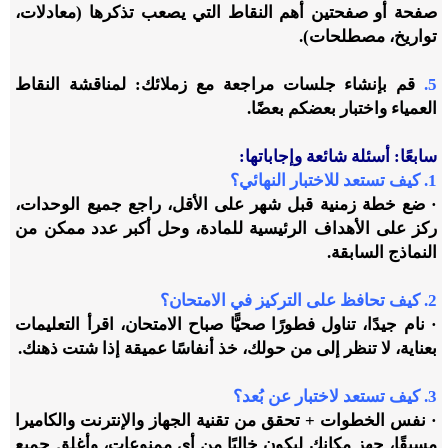
صفحة أو صفحتين أهم النقاط التي يصعب تذكرها (معادلات،
تواريخ، مصطلحات).
5.
قم بإنشاء جلسات مراجعة مع زملائك: لمناقشة النقاط
العمياء واختبار بعضكم بعضًا.
سابعًا: أسئلة شائعة وإجاباتها:
1. كيف تستعد للاختبار النهائي؟
· ضع خطة زمنية قبل شهر على الأقل، راجع جميع الوحدات،
ركز على الأهداف الرئيسية للمادة، وحل أكبر عدد ممكن من
النماذج السابقة.
2. كيف تحافظ على التركيز في الامتحان؟
· نام جيدًا، تناول فطورًا صحيًّا صباح الامتحان، اقرأ التعليمات
بعناية، لا تنظر إلى من حولك، خذ أنفاسًا عميقة إذا شتت ذهنك.
3. كيف تستعد لاختبار عن بُعد؟
· نفس الخطوات + تحقق من تقنية الجهاز والإنترنت والكاميرا
مسبقًا، جهز مكانك ليكون خاليًا من أي ممنوعات، وأغلِق جميع