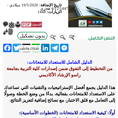
تاريخ الإضافة:
19/5/2026 ميلادي -
4/12/1447 هجري
الزيارات:
1448
بدون تشكيل
ebook
Twitter
WhatsApp
X
LinkedIn
Telegram
Messenger
الدليل الشامل للاستعداد للامتحانات:
من التخطيط إلى التفوق ضمن إصدارات كلية التربية بجامعة
راسو الإرشاد الأكاديمي
هذا الدليل يجمع أفضل الإستراتيجيات والتقنيات التي تساعدك
على الاستعداد للامتحانات بفعالية، بدءًا من وضع الخطة وصولًا
إلى التعامل مع قلق الاختبار، مع نصائح إضافية لتعزيز النتائج.
أولًا: كيفية الاستعداد للامتحانات (الخطوات الأساسية):