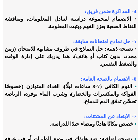
4- المذاكرة ضمن فريق:
· الانضمام لمجموعة دراسية لتبادل المعلومات، ومناقشة
النقاط الصعبة يعزز الفهم ويثبت المعلومة.
5- حل نماذج امتحانات سابقة:
· نصيحة ذهبية: حل النماذج في ظروف مشابهة للامتحان (زمن
محدد، بدون كتاب أو هاتف)، هذا يدربك على إدارة الوقت
والضغط النفسي.
6- الاهتمام بالصحة العامة:
•
النوم الكافي (7-8 ساعات ليلًا)، الغذاء المتوازن (خصوصًا
الفواكه والمكسرات والخضار)، وشرب الماء بوفرة، الرياضة
تحسِّن تدفق الدم للدماغ.
7- الابتعاد عن المشتتات:
•
خصص مكانًا هادئًا ومضاء جيدًا للدراسة.
•
نصيحة إضافية: ضع هاتفك في وضع الطيران أو في غرفة