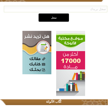
اختتام الدورة التاسعة لمسابقة حفظ وتلاوة القرآن الكريم في أزناكاييف
تيسليتش تختتم برنامجا تعليميا لتعزيز القيم وبناء الشخصية للشباب المسلمين
كُتَّاب الألوكة
اختتام منافسات قرآنية متميزة في بنغلاديش بمشاركة 3000 متسابق