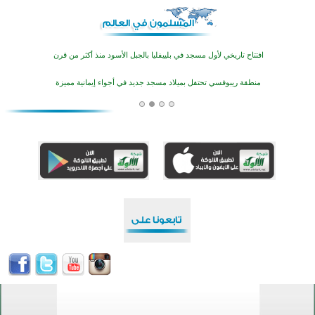
أكثر من 400 طالب يشاركون في مسابقة المعلومات الإسلامية بأستراليا
افتتاح تاريخي لأول مسجد في بلييفليا بالجبل الأسود منذ أكثر من قرن
منطقة ريبوفسي تحتفل بميلاد مسجد جديد في أجواء إيمانية مميزة
أكبر مشروع إسلامي في ريف أستراليا يفتتح أبوابه بعد سنوات من العمل والعطاء
القرآن والتربية في صدارة البرامج الصيفية للمسلمين في بينزا وساراتوف وموردوفيا هذا العام
اختتام الدورة التاسعة لمسابقة حفظ وتلاوة القرآن الكريم في أزناكاييف
تيسليتش تختتم برنامجا تعليميا لتعزيز القيم وبناء الشخصية للشباب المسلمين
اختتام منافسات قرآنية متميزة في بنغلاديش بمشاركة 3000 متسابق
أكثر من 400 طالب يشاركون في مسابقة المعلومات الإسلامية بأستراليا