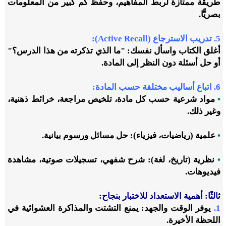
طريقة ممتازة لربط المفاهيم، وحفظ كم كبير من المعلومات
بصريًّا.
5. تدريب الاسترجاع (
Active Recall
):
أغلق الكتاب واسأل نفسك: "ما الذي تذكرته من هذا الدرس؟"
أو حل أسئلة دون النظر إلى المادة.
6. اتباع أساليب مختلفة حسب المادة:
•
مواد شرعية حسب كل مادة، تلخيص مراجعة، خرائط ذهنية،
وغير ذلك.
•
علمية (رياضيات، فيزياء): حل مسائل ورسوم بيانية.
•
نظرية (تاريخ، لغة): شرح شفهي، تسجيلات صوتية، مشاهدة
فيديوهات.
ثالثًا: أهمية الاستعداد للاختبار بنجاح:
1.
يوفر الوقت والجهد: يمنع التشتت والمذاكرة العشوائية في
اللحظة الأخيرة.