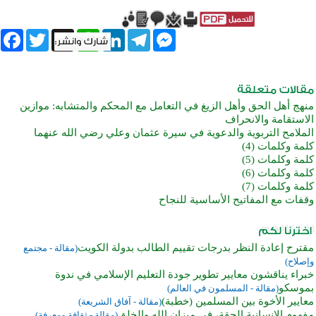
book
Twitter
WhatsApp
X
LinkedIn
Telegram
Messenger
منهج أهل الحق وأهل الزيغ في التعامل مع المحكم والمتشابه: موازين
الاستقامة والانحراف
الملامح التربوية والدعوية في سيرة عثمان وعلي رضي الله عنهما
كلمة وكلمات (4)
كلمة وكلمات (5)
كلمة وكلمات (6)
كلمة وكلمات (7)
وقفات مع المفاتيح الأساسية للنجاح
مقترح إعادة النظر بدرجات تقييم الطالب بدولة الكويت
(مقالة - مجتمع
وإصلاح)
خبراء يناقشون معايير تطوير جودة التعليم الإسلامي في ندوة
بموسكو
(مقالة - المسلمون في العالم)
معايير الأخوة بين المسلمين (خطبة)
(مقالة - آفاق الشريعة)
مفهوم الإنسانية الحقة، في ميزان الله والخلق
(مقالة - ثقافة ومعرفة)