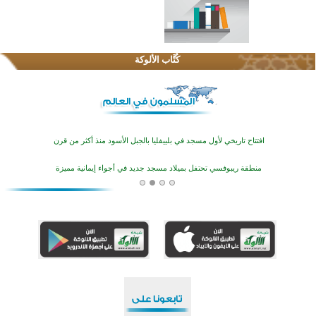
اختتام الدورة التاسعة لمسابقة حفظ وتلاوة القرآن الكريم في أزناكاييف
تيسليتش تختتم برنامجا تعليميا لتعزيز القيم وبناء الشخصية للشباب المسلمين
كُتَّاب الألوكة
اختتام منافسات قرآنية متميزة في بنغلاديش بمشاركة 3000 متسابق
أكثر من 400 طالب يشاركون في مسابقة المعلومات الإسلامية بأستراليا
افتتاح تاريخي لأول مسجد في بلييفليا بالجبل الأسود منذ أكثر من قرن
منطقة ريبوفسي تحتفل بميلاد مسجد جديد في أجواء إيمانية مميزة
أكبر مشروع إسلامي في ريف أستراليا يفتتح أبوابه بعد سنوات من العمل والعطاء
القرآن والتربية في صدارة البرامج الصيفية للمسلمين في بينزا وساراتوف وموردوفيا هذا العام
اختتام الدورة التاسعة لمسابقة حفظ وتلاوة القرآن الكريم في أزناكاييف
تيسليتش تختتم برنامجا تعليميا لتعزيز القيم وبناء الشخصية للشباب المسلمين
اختتام منافسات قرآنية متميزة في بنغلاديش بمشاركة 3000 متسابق