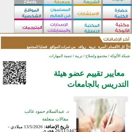
كل الأقسام
|
أسرة
تربية
روافد
من ثمرات المواقع
قضايا المجتمع
شبكة الألوكة
/
مجتمع وإصلاح
/
تربية
/
تنمية المهارات
معايير تقييم عضو هيئة
التدريس بالجامعات
د. عبدالسلام حمود غالب
مقالات متعلقة
تاريخ الإضافة:
13/5/2026 ميلادي -
26/11/1447 هجري