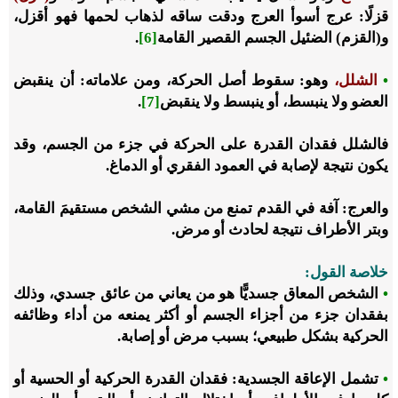
قزلًا: ‌عرج أسوأ ‌العرج ودقت ساقه لذهاب لحمها فهو أقزل،
و(القزم) الضئيل الجسم القصير القامة
[6]
.
•
الشلل،
وهو: سقوط أصل ‌الحركة، ومن علاماته: أن ينقبض
‌العضو ولا ينبسط، أو ينبسط ولا ينقبض
[7]
.
فالشلل فقدان القدرة على الحركة في جزء من الجسم، وقد
يكون نتيجة لإصابة في العمود الفقري أو الدماغ.
والعرج: آفة في القدم تمنع من مشي الشخص ‌مستقيمَ ‌القامة،
وبتر الأطراف نتيجة لحادث أو مرض.
‌خلاصة ‌القول:
•
الشخص المعاق جسديًّا هو من يعاني من عائق جسدي، وذلك
بفقدان جزء من أجزاء الجسم أو أكثر يمنعه من أداء وظائفه
الحركية بشكل طبيعي؛ بسبب مرض أو إصابة.
•
تشمل الإعاقة الجسدية: فقدان القدرة الحركية أو الحسية أو