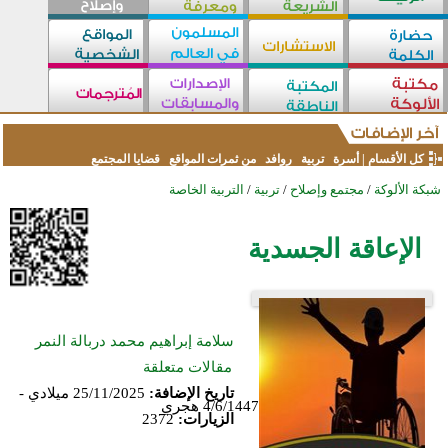
كل الأقسام
|
أسرة
تربية
روافد
من ثمرات المواقع
قضايا المجتمع
شبكة الألوكة
/
مجتمع وإصلاح
/
تربية
/
التربية الخاصة
الإعاقة الجسدية
سلامة إبراهيم محمد دربالة النمر
مقالات متعلقة
تاريخ الإضافة:
25/11/2025 ميلادي -
4/6/1447 هجري
الزيارات:
2372