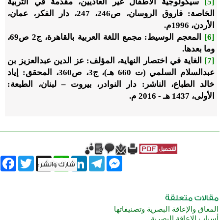
[5]
سيكولوجية الأطفال غير العاديين، مقدمة في التربية
الخاصة: فاروق الروسان، ص246، 247، دار الفكر، عمان،
الأردن، 1996م.
[6]
المعجم الوسيط: مجمع اللغة العربية بالقاهرة، ج2 ص69،
وما بعدها.
[7]
الغاية في اختصار النهاية، المؤلف: عز الدين عبدالعزيز بن
عبدالسلام السلمي (ت 660 ‏هـ)، ج3، ص360، المحقق: إياد
خالد الطباع، الناشر: دار النوادر، بيروت – لبنان، الطبعة:
الأولى، 1437 ‏هـ - 2016 م.
book
Twitter
WhatsApp
X
LinkedIn
Telegram
Messenger
المعاق والإعاقة البصرية وتصنيفاتها
أسباب الإعاقة البصرية