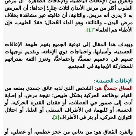
والفرق بين الإعاقات الباطنية، والإعاقات الظاهرة "أن ‌مرض
‌القلوب أكثر من مرض الأبدان لثلاث عِللٍ؛ إحداها: أن المريض
به لا يدري أنه مريض، والثانية: أن عاقبته غير مشاهَدة بخلاف
مرض البدن... والثالثة: وهو الداء العُضال؛ فقدُ الطبيب، فإن
الأطباء هم العلماء"
[1]
.
ويهدف هذا المقال إلى توعية الجميع بفهم طبيعة الإعاقات
الجسدية، وأسبابها، واحتياجات ذوي الإعاقة، وتقديم توجيهات
تسهم في دعمهم نفسيًّا، واجتماعيًّا، وتعزز الثقة بقدراتهم
للمشاركة الإيجابية في المجتمع.
الإعاقات الجسدية:
المعاق جسديًّا هو
: الشخص الذي لديه عائق جسدي يمنعه من
القيام بوظائفه الحركية بشكل طبيعي؛ نتيجة مرض، أو إصابة
أدت إلى ضمور في العضلات، أو فقدان القدرة الحركية، أو
الحسية، أو كليهما، في الأطراف السفلى أو العليا، أو اختلال
التوازن الحركي، أو بتر في الأطراف
[2]
.
والفرد المُعاق هو: من يعاني من عجز عظمي، أو عضلي، أو