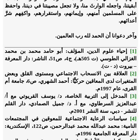
أبقيتنا، واجعله الوارثَ منا، ولا تجعل مصيبتنا في ديننا، واحفظ
على المسلمين أمنهم، وإيمانهم، واستقرارهم، واكفِهم شرَّ
أعدائهم.
وآخر دعوانا أن الحمد لله رب العالمين.
[1]
إحياء علوم الدين، المؤلف: أبو حامد محمد بن محمد
الغزالي الطوسي (ت 505هـ)، ج4، ص51، الناشر: ‏دار المعرفة
– بيروت (د - ت).
[2]
العلاقة بين الانسحاب الاجتماعي ومستوى القلق وبعض
المتغيرات لدى المعاقين حركيًّا: أحمد الشهري، ص6، جامعة أم
القرى، عام 1997م.
[3]
المدخل إلى التربية الخاصة، د/ يوسف القريوتي مع أ/
عبدالعزيز السرطاوي، مع أ. د/ جميل الصمادي، دار القلم
للنشر - دبي، سنة النشر 2001م.
[4]
سياسات الرعاية الاجتماعية للمعوقين في المجتمعات
النامية: محمد عبدالله محمد عبدالرحمن، ص122، الإسكندرية:
دار المعرفة الجامعية 1996م.