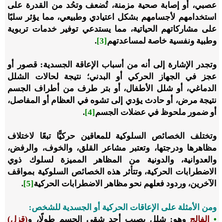
عصبي، أو إصابة صحية مزمنة، تُضعف وتحُد من القدرة على
استخدامهم لأجسامهم بشكل اعتيادي وطبيعي، مما يؤثر سلبًا
على مشاركاتهم الحياتية، مما يستدعي توفير خدمات تربوية
وطبية ونفسية خاصة لمساعدتهم
[3]
.
وتجدر الإشارة إلى أنه من أسباب الإعاقة الجسدية: قصور أو
عجز في الجهاز الحركي أو البدني؛ نتيجة لحالات الشلل
الدماغي، أو شلل الأطفال، أو بتر طرف من أطراف الجسم
نتيجة مرض، أو حادث يؤدي إلى تشوه في العظام أو المفاصل،
أو ضمور ملحوظ في عضلات الجسم
[4]
.
وتختلف الخصائص السلوكية للمعاقين حركيًّا تبعًا لاختلاف
مظاهرها ودرجتها، وتعتبر مشاعر القلق، والخوف، والرفض،
والعدوانية، والدونية من المظاهر المميزة لسلوك ذوي
الاضطرابات الحركية، وتتأثر هذه الخصائص السلوكية بمواقف
الآخرين، وردود فعلهم نحو مظاهر الاضطرابات الحركية
[5]
.
ومن الأمثلة على الإعاقات الحركية أو الجسدية ‏للشخص:
•
الفالج
وهو: ‌شلل ‌يصيب ‌أحد ‌شقي الجسم طولًا، و
(قزل)