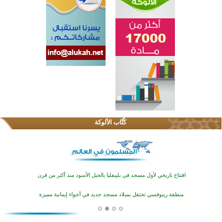
اختتام الدورة التاسعة لمسابقة حفظ وتلاوة القرآن الكريم في أزناكاييف
تيسليتش تختتم برنامجا تعليميا لتعزيز القيم وبناء الشخصية للشباب المسلمين
كُتَّاب الألوكة
اختتام منافسات قرآنية متميزة في بنغلاديش بمشاركة 3000 متسابق
أكثر من 400 طالب يشاركون في مسابقة المعلومات الإسلامية بأستراليا
افتتاح تاريخي لأول مسجد في بلييفليا بالجبل الأسود منذ أكثر من قرن
منطقة ريبوفسي تحتفل بميلاد مسجد جديد في أجواء إيمانية مميزة
أكبر مشروع إسلامي في ريف أستراليا يفتتح أبوابه بعد سنوات من العمل والعطاء