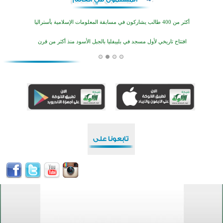
أكثر من 400 طالب يشاركون في مسابقة المعلومات الإسلامية بأستراليا
افتتاح تاريخي لأول مسجد في بلييفليا بالجبل الأسود منذ أكثر من قرن
منطقة ريبوفسي تحتفل بميلاد مسجد جديد في أجواء إيمانية مميزة
أكبر مشروع إسلامي في ريف أستراليا يفتتح أبوابه بعد سنوات من العمل والعطاء
القرآن والتربية في صدارة البرامج الصيفية للمسلمين في بينزا وساراتوف وموردوفيا هذا العام
اختتام الدورة التاسعة لمسابقة حفظ وتلاوة القرآن الكريم في أزناكاييف
أكثر من 100 شخص يتعرفون على الإسلام خلال يوم المسجد المفتوح في ميلفيل
اختتام منافسات قرآنية متميزة في بنغلاديش بمشاركة 3000 متسابق