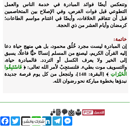
وتنعكس أيضًا فوائد المبادرة في خدمة الناس والعمل
التطوعي قبل فوات الفرص، وفي الإصلاح بين المتخاصمين
قبل أن تتفاقم الخلافات، وأيضًا في اغتنام مواسم الطاعات؛
كرمضان وأيام العشر من ذي الحجة.
خاتمة:
إن المبادرة ليست مجرد خُلُق محمود، بل هي منهج حياة دعا
إليه القرآن الكريم، ليصنع من المسلم إنسانًا حيًّا فاعلًا، يسبق
إلى الخير ولا يعرف الكسل أو التردد. فالمبادرة حياة،
والتسويف موت بطيء. فلنستجِبْ لأمر الله تعالى: ﴿
فَاسْتَبِقُوا
الْخَيْرَاتِ
﴾ [البقرة: 148]، ولنجعل من كل يوم فرصة جديدة
نبدؤها بخطوة مباركة نحو رضوان الله.
book
Twitter
WhatsApp
X
LinkedIn
Telegram
Messenger