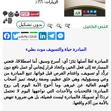
الزيارات:
2355
بدون تشكيل
ebook
Twitter
WhatsApp
X
LinkedIn
Telegram
Messenger
المبادرة حياة والتسويف موت بطيء
المبادرة لغةً أصلها بَدَرَ؛ أي: أسرع وسبق. أما اصطلاحًا، فتعني
المسارعة إلى فعل الخير، واتخاذ قرار إيجابي أو عمل نافع دون
تردُّد أو تسويف، واغتنام الفرص قبل فواتها. تنبع المبادرة من
وعي ومسؤولية، وهي خلق عظيم، وصفة رفيعة، تميز أصحاب
الهمم العالية عن غيرهم. وما أحوج الأمة اليوم إلى روح
المبادرة! فالتحديات والأحداث التي نواجهها اليوم لا تحتمل
ترددًا أو تسويفًا، فالمبادرة ليست فضيلة، بل هي ضرورة تنهض
بالأمة من آلام واقعها.