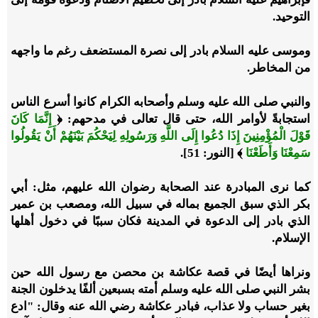
التوحيد.
وموسى عليه السلام بادر إلى نصرة المستضعف رغم ما واجهه
من المخاطر.
والنبي صلى الله عليه وسلم وأصحابه الكرام كانوا أسرع الناس
استجابةً لأوامر الله، حتى قال تعالى في مدحهم: ﴿
إِنَّمَا كَانَ
قَوْلَ الْمُؤْمِنِينَ إِذَا دُعُوا إِلَى اللَّهِ وَرَسُولِهِ لِيَحْكُمَ بَيْنَهُمْ أَنْ يَقُولُوا
سَمِعْنَا وَأَطَعْنَا
﴾ [النور: 51].
كما نرى المبادرة عند الصحابة رضوان الله عليهم، مثل: أبي
بكر الذي سبق الجميع بماله في سبيل الله، ومصعب بن عمير
الذي بادر إلى الدعوة في المدينة فكان سببًا في دخول أهلها
الإسلام.
ونراها أيضًا في قصة عكاشة بن محصن مع رسول الله حين
بشر النبي صلى الله عليه وسلم أمته بسبعين ألفًا يدخلون الجنة
بغير حساب ولا عذاب، فبادر عكاشة رضي الله عنه وقال: "ادع