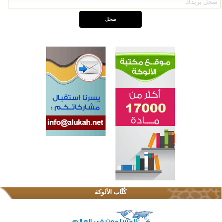
القرآن والتربية في صدارة البرامج الصيفية للمسلمين في بينزا وساراتوف وموردوفيا هذا العام
اختتام الدورة التاسعة لمسابقة حفظ وتلاوة القرآن الكريم في أزناكاييف
كُتَّاب الألوكة
أكثر من 100 شخص يتعرفون على الإسلام خلال يوم المسجد المفتوح في ميلفيل
اختتام منافسات قرآنية متميزة في بنغلاديش بمشاركة 3000 متسابق