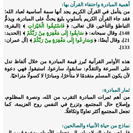
أهمية المبادرة واحتفاء القرآن بها:
من يتأمل في القرآن الكريم يجد أنها سمة أساسية لعباد الله؛
فقد جاء القرآن الكريم بأسلوبٍ بليغ يحثُّ على المبادرة، ويذمُّ
التباطؤ والتأخير، قال تعالى: ﴿
فَاسْتَبِقُوا الْخَيْرَاتِ
﴾ [البقرة:
148]، وقال سبحانه: ﴿
سَابِقُوا إِلَى مَغْفِرَةٍ مِنْ رَبِّكُمْ
﴾ [الحديد:
21]، وقال أيضًا: ﴿
وَسَارِعُوا إِلَى مَغْفِرَةٍ مِنْ رَبِّكُمْ
﴾ [آل عمران:
133].
هذه الأوامر القرآنية تُبرز قيمة المبادرة من خلال ألفاظ تدل
على السرعة والتقدُّم: سابقوا، سارعوا، استبقوا. فهي دعوة
لأن يكون المسلم متقدمًا لا متأخرًا، ومبادرًا لا كسولًا متراخيًا.
ثمار المبادرة:
من أهم ثمرات المبادرة التقرب من الله، ونصرة المظلوم،
وإصلاح حال المجتمع. وتزرع في النفس روح العزيمة، كما
تجعل المجتمع أكثر تعاونًا وتكافلًا.
نماذج من حياة الأنبياء والصالحين:
فإبراهيم عليه السلام بادر إلى تحطيم الأصنام ودعوة قومه إلى