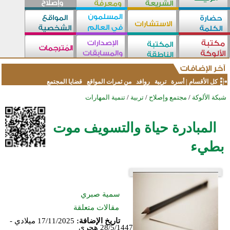
كل الأقسام
|
أسرة
تربية
روافد
من ثمرات المواقع
قضايا المجتمع
شبكة الألوكة
/
مجتمع وإصلاح
/
تربية
/
تنمية المهارات
المبادرة حياة والتسويف موت
بطيء
سمية صبري
مقالات متعلقة
تاريخ الإضافة:
17/11/2025 ميلادي -
28/5/1447 هجري