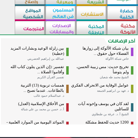
بيان شبكة الألوكة إلى زوارها
بين زلزلة الوعيد وبشارات المزيد
الفضلاء حول حقوق ...
(خطبة)
خاص شبكة الألوكة
عبدالله بن إبراهيم الحضريتي
تخريج حديث: مس زبيبة الحسن،
تفسير: (إن الذين يتلون كتاب الله
ولم يتوضأ
وأقاموا الصلاة ...
الشيخ محمد طه شعبان
تفسير القرآن الكريم
عوامل الوقاية من الانحراف الفكري
همسات تربوية (13) التربية
بالطاعات.. عندما تصبح ...
د. فهد بن ابراهيم الجمعة
د. عبدالسلام حمود غالب
لقد كان في يوسف وإخوته آيات
من الأخلاق الإسلامية (العدل)
للسائلين
أ. د. حسن بن محمد بن علي شبالة
الشيخ أ. د. عرفة بن طنطاوي
1200 حديث للحفظ مشكلة
الموائد اليومية من الموارد العلمية -
الحروف، متدرجة حسب الطول ...
باللغة ...
د. مصطفى سليمان مصطفى
إبراهيم بن محمد بن حميد