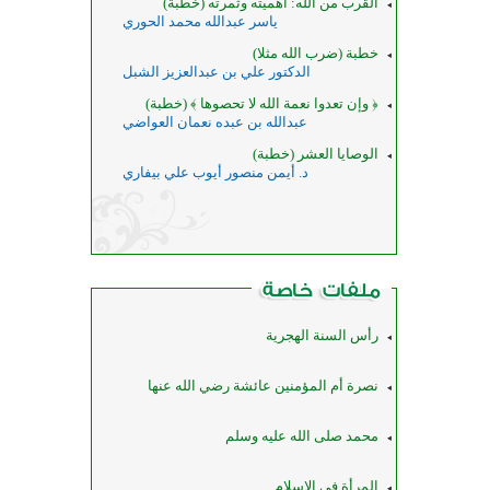
القرب من الله: أهميته وثمرته (خطبة)
الشيخ عبدالقادر شيبة الحمد
د. أمير بن محمد المدري
ياسر عبدالله محمد الحوري
إبادة المجتمع (خطبة)
زواج بلا أهداف
خطبة (ضرب الله مثلا)
محمد حسين حسن
الداعية عبدالعزيز بن صالح الكنهل
الدكتور علي بن عبدالعزيز الشبل
﴿ وإن تعدوا نعمة الله لا تحصوها ﴾ (خطبة)
وجوه من صمت الروح: الوجه: حين
الوحش الخفي
عبدالله بن عبده نعمان العواضي
يختبئ الحسد خلف ...
فاطمة عبدالمقصود
نوال محمد سعيد حدور
الوصايا العشر (خطبة)
د. أيمن منصور أيوب علي بيفاري
"حتى لا يعقروا ضروع مواشيهم إذا
الصدق مع الله (خطبة)
حلبوها" (خطبة)
عبدالله بن إبراهيم الحضريتي
د. محمد جمعة الحلبوسي
رأس السنة الهجرية
نصرة أم المؤمنين عائشة رضي الله عنها
محمد صلى الله عليه وسلم
المرأة في الإسلام