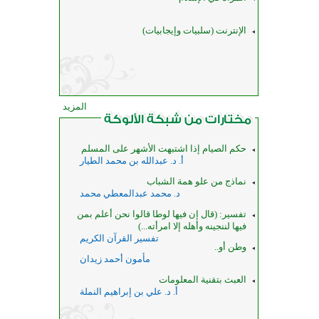
الإنترنت (سلبيات وإيجابيات)
المزيد
حكم الصيام إذا اشتبهت الأشهر على المسلم
أ. د. عبدالله بن محمد الطيار
نماذج من علو همة الشباب
د. محمد عبدالمعطي محمد
تفسير: (قال إن فيها لوطا قالوا نحن أعلم بمن
فيها لننجينه وأهله إلا امرأته...)
تفسير القرآن الكريم
وطن أو..
مأمون أحمد زيدان
العبث بتقنية المعلومات
أ. د. علي بن إبراهيم النملة