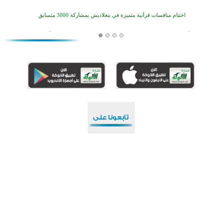
اختتام منافسات قرآنية متميزة في بنغلاديش بمشاركة 3000 متسابق
أكثر من 400 طالب يشاركون في مسابقة المعلومات الإسلامية بأستراليا
افتتاح تاريخي لأول مسجد في بلييفليا بالجبل الأسود منذ أكثر من قرن
منطقة ريبوفسي تحتفل بميلاد مسجد جديد في أجواء إيمانية مميزة
أكبر مشروع إسلامي في ريف أستراليا يفتتح أبوابه بعد سنوات من العمل والعطاء
القرآن والتربية في صدارة البرامج الصيفية للمسلمين في بينزا وساراتوف وموردوفيا هذا العام
اختتام الدورة التاسعة لمسابقة حفظ وتلاوة القرآن الكريم في أزناكاييف
أكثر من 100 شخص يتعرفون على الإسلام خلال يوم المسجد المفتوح في ميلفيل
اختتام منافسات قرآنية متميزة في بنغلاديش بمشاركة 3000 متسابق
حقوق النشر محفوظة © 1448هـ / 2026م لموقع
الألوكة
آخر تحديث للشبكة بتاريخ : 25/2/1448هـ - الساعة: 17:4
أضف محرك بحث الألوكة إلى متصفح الويب