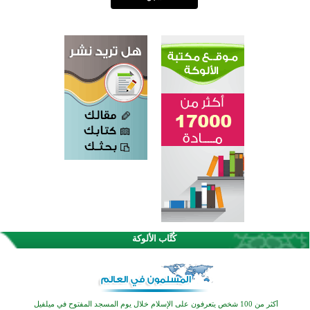
كُتَّاب الألوكة
القرآن والتربية في صدارة البرامج الصيفية للمسلمين في بينزا وساراتوف وموردوفيا هذا العام
اختتام الدورة التاسعة لمسابقة حفظ وتلاوة القرآن الكريم في أزناكاييف
أكثر من 100 شخص يتعرفون على الإسلام خلال يوم المسجد المفتوح في ميلفيل