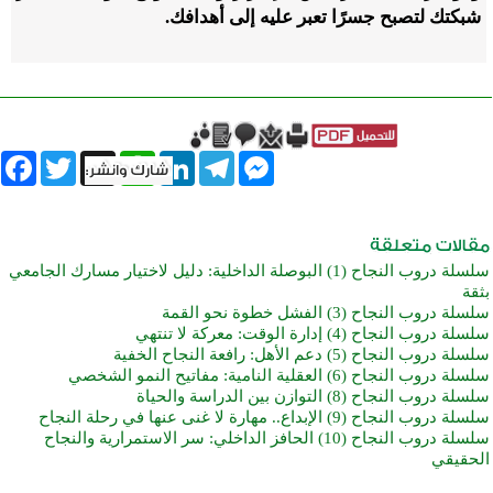
شبكتك لتصبح جسرًا تعبر عليه إلى أهدافك.
book
Twitter
WhatsApp
X
LinkedIn
Telegram
Messenger
سلسلة دروب النجاح (1) البوصلة الداخلية: دليل لاختيار مسارك الجامعي
بثقة
سلسلة دروب النجاح (3) الفشل خطوة نحو القمة
سلسلة دروب النجاح (4) إدارة الوقت: معركة لا تنتهي
سلسلة دروب النجاح (5) دعم الأهل: رافعة النجاح الخفية
سلسلة دروب النجاح (6) العقلية النامية: مفاتيح النمو الشخصي
سلسلة دروب النجاح (8) التوازن بين الدراسة والحياة
سلسلة دروب النجاح (9) الإبداع.. مهارة لا غنى عنها في رحلة النجاح
سلسلة دروب النجاح (10) الحافز الداخلي: سر الاستمرارية والنجاح
الحقيقي