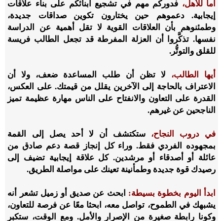
أما للأهل،
فدوركم مهم في تشجيع أبنائكم على بناء علاقات
إيجابية. دعموهم حين يختارون تكوين صداقات جديدة،
وطمئنوهم بأن العلاقات القوية لا تقل أهمية عن الدراسة
نفسها. تذكَّروا أن العزلة المفرطة قد تجعل الطالب فريسة
للقلق والتوتُّر.
أيها الطالب،
لا تظن أن طلب المساعدة ضعف، ولا أن
الاعتراف بالحاجة إلى الآخرين يقلل من قيمتك. على العكس،
القدرة على التعاون والانفتاح على الناس مهارة عظيمة تميز
الناجحين عن غيرهم.
في دروب النجاح،
ستكتشف أن لا أحد يصل إلى القمة
بمجهوده الفردي فقط. وراء كل إنجاز قصة دعم صادق من
عائلة أو أصدقاء أو مرشدين. كل علاقة إيجابية تضيف إلى
رصيدك قوة جديدة وطمأنينة تعينك على مواصلة الطريق.
ابدأ اليوم بخطوة بسيطة:
ابحث عن صديق أو زميل تشعر أنه
يشبهك في الطموح، تواصل معه، ابحثا معًا عن فرصة للتعاون،
وكونا رابطة صغيرة من الإصرار والأمل. ومع الوقت، ستكبر