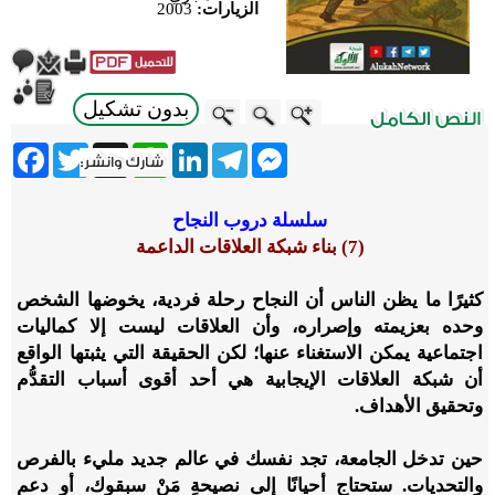
الزيارات:
2003
بدون تشكيل
ebook
Twitter
WhatsApp
X
LinkedIn
Telegram
Messenger
سلسلة دروب النجاح
(7) بناء شبكة العلاقات الداعمة
كثيرًا ما يظن الناس أن النجاح رحلة فردية، يخوضها الشخص
وحده بعزيمته وإصراره، وأن العلاقات ليست إلا كماليات
اجتماعية يمكن الاستغناء عنها؛ لكن الحقيقة التي يثبتها الواقع
أن شبكة العلاقات الإيجابية هي أحد أقوى أسباب التقدُّم
وتحقيق الأهداف.
حين تدخل الجامعة، تجد نفسك في عالم جديد مليء بالفرص
والتحديات. ستحتاج أحيانًا إلى نصيحةِ مَنْ سبقوك، أو دعم