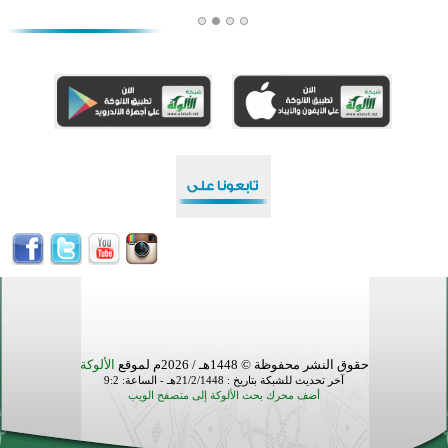
أكبر مشروع إسلامي في ريف أستراليا يفتتح أبوابه بعد سنوات من العمل والعطاء
القرآن والتربية في صدارة البرامج الصيفية للمسلمين في بينزا وساراتوف وموردوفيا هذا العام
اختتام الدورة التاسعة لمسابقة حفظ وتلاوة القرآن الكريم في أزناكاييف
تيسليتش تختتم برنامجا تعليميا لتعزيز القيم وبناء الشخصية للشباب المسلمين
اختتام منافسات قرآنية متميزة في بنغلاديش بمشاركة 3000 متسابق
أكثر من 400 طالب يشاركون في مسابقة المعلومات الإسلامية بأستراليا
حقوق النشر محفوظة © 1448هـ / 2026م لموقع
الألوكة
آخر تحديث للشبكة بتاريخ : 21/2/1448هـ - الساعة: 9:2
أضف محرك بحث الألوكة إلى متصفح الويب