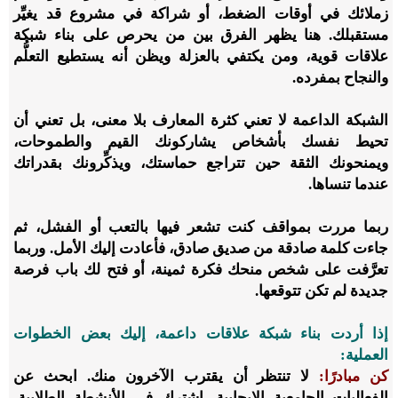
زملائك في أوقات الضغط، أو شراكة في مشروع قد يغيِّر
مستقبلك. هنا يظهر الفرق بين من يحرص على بناء شبكة
علاقات قوية، ومن يكتفي بالعزلة ويظن أنه يستطيع التعلُّم
والنجاح بمفرده.
الشبكة الداعمة لا تعني كثرة المعارف بلا معنى، بل تعني أن
تحيط نفسك بأشخاص يشاركونك القيم والطموحات،
ويمنحونك الثقة حين تتراجع حماستك، ويذكِّرونك بقدراتك
عندما تنساها.
ربما مررت بمواقف كنت تشعر فيها بالتعب أو الفشل، ثم
جاءت كلمة صادقة من صديق صادق، فأعادت إليك الأمل. وربما
تعرَّفت على شخص منحك فكرة ثمينة، أو فتح لك باب فرصة
جديدة لم تكن تتوقعها.
إذا أردت بناء شبكة علاقات داعمة، إليك بعض الخطوات
العملية:
كن مبادرًا:
لا تنتظر أن يقترب الآخرون منك. ابحث عن
الفعاليات الجامعية الإيجابية، اشترك في الأنشطة الطلابية،