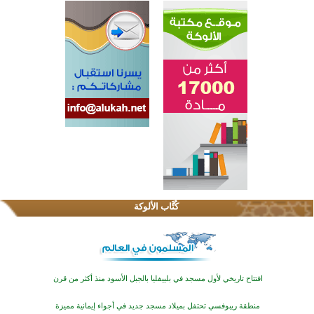
اختتام الدورة التاسعة لمسابقة حفظ وتلاوة القرآن الكريم في أزناكاييف
تيسليتش تختتم برنامجا تعليميا لتعزيز القيم وبناء الشخصية للشباب المسلمين
كُتَّاب الألوكة
اختتام منافسات قرآنية متميزة في بنغلاديش بمشاركة 3000 متسابق
أكثر من 400 طالب يشاركون في مسابقة المعلومات الإسلامية بأستراليا
افتتاح تاريخي لأول مسجد في بلييفليا بالجبل الأسود منذ أكثر من قرن
منطقة ريبوفسي تحتفل بميلاد مسجد جديد في أجواء إيمانية مميزة