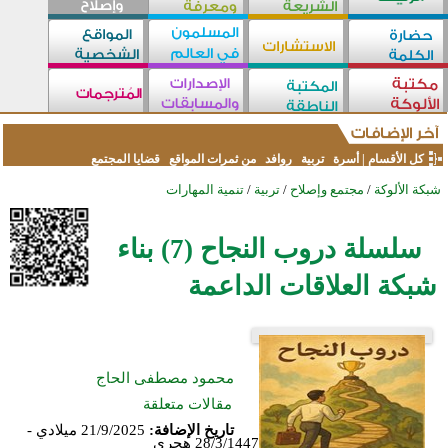
كل الأقسام
|
أسرة
تربية
روافد
من ثمرات المواقع
قضايا المجتمع
شبكة الألوكة
/
مجتمع وإصلاح
/
تربية
/
تنمية المهارات
سلسلة دروب النجاح (7) بناء
شبكة العلاقات الداعمة
محمود مصطفى الحاج
مقالات متعلقة
تاريخ الإضافة:
21/9/2025 ميلادي -
28/3/1447 هجري