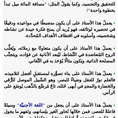
للتحقيق والتجسيد، وكما يقولُ المثل:
"
مسافة المائة ميل تبدأ
بخطوة واحدة
"
!
•
يعملُ هذا الأستاذ على أن يكون منضبطًا في مواعيده ودقيقًا
في تحضيره لوثائقه، فهو يُريد أن يمنح فكرة جيدة عن نشاطه
وشخصيته، وأسلوبه في اقتطاف الأهداف المُحدَّدة.
•
يعملُ هذا الأستاذ على أن يكون متعاونًا مع زملائه، ويُغلِّب
الروح المُتعاضدة في النَّشاط، ليُبعد الأنانية عن فؤاده، ويتجنَّب
المصلحة الذاتية، ويَكون مثالًا يُؤخذ به في التَّفاني.
•
يعملُ هذا الأستاذ على بناء تصوُّره لمستقبلٍ أفضل لتلاميذه،
فالعلم نورٌ للعقل وضياءٌ للبصر، وهو السَّبيل الموصل للرُّقي
والحَضارة والمجدِ في أبهى حُلله، تاجٌ مُرصَّع
بالذَّهب
يُوضَع على
الرأس.
•
يعملُ هذا الأستاذ على أن يجعل من
"
اللغة الأجنبيَّة
"
وسيلةً
فاعلةً للعصر، فمن خلالها نُحاور الغير بلِسانهم، ونَفهم ما يجول
في فكرهم، لنَضع تصوُّراتنا للمستقبل، وهكذا تَمضي الأمم.