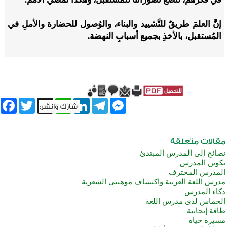
إنَّ العلمَ طريقٌ للتَّشييد والبناء، والوُصول للحضارة والأملِ في
المُستقبل، بالأخذِ بجميع أسبابِ النهضة.
book
Twitter
WhatsApp
X
LinkedIn
Telegram
Messenger
نصائح إلى المدرس المبتدئ
تكوين المدرس
المدرس المحترف
مدرس اللغة العربية واكتشاف موهبتي الشعرية
ذكاء المدرس
الحماس لدى مدرس اللغة
طاقة إيجابية
مسيرة حياة