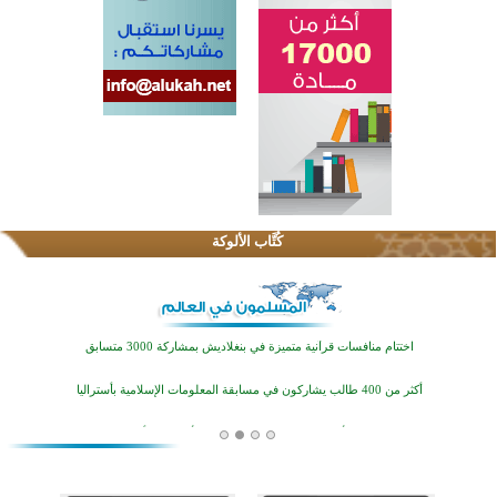
اختتام الدورة التاسعة لمسابقة حفظ وتلاوة القرآن الكريم في أزناكاييف
تيسليتش تختتم برنامجا تعليميا لتعزيز القيم وبناء الشخصية للشباب المسلمين
كُتَّاب الألوكة
اختتام منافسات قرآنية متميزة في بنغلاديش بمشاركة 3000 متسابق
أكثر من 400 طالب يشاركون في مسابقة المعلومات الإسلامية بأستراليا
افتتاح تاريخي لأول مسجد في بلييفليا بالجبل الأسود منذ أكثر من قرن
منطقة ريبوفسي تحتفل بميلاد مسجد جديد في أجواء إيمانية مميزة
أكبر مشروع إسلامي في ريف أستراليا يفتتح أبوابه بعد سنوات من العمل والعطاء
القرآن والتربية في صدارة البرامج الصيفية للمسلمين في بينزا وساراتوف وموردوفيا هذا العام