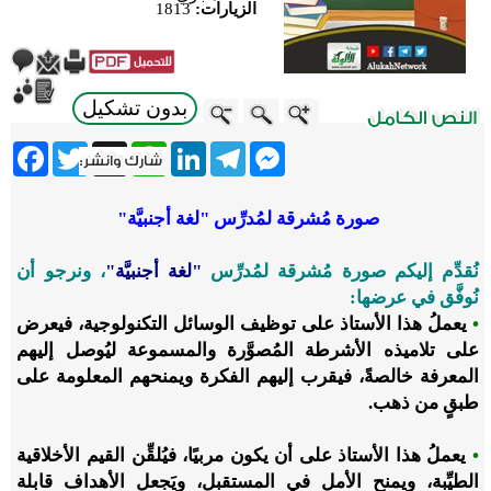
الزيارات:
1813
بدون تشكيل
ebook
Twitter
WhatsApp
X
LinkedIn
Telegram
Messenger
صورة مُشرقة لمُدرِّس
"
لغة أجنبيَّة
"
نُقدِّم إليكم صورة مُشرقة لمُدرِّس
"
لغة أجنبيَّة
"
، ونرجو أن
نُوفَّق في عرضها:
•
يعملُ هذا الأستاذ على توظيف الوسائل التكنولوجية، فيعرض
على تلاميذه الأشرطة المُصوَّرة والمسموعة ليُوصل إليهم
المعرفة خالصةً، فيقرب إليهم الفكرة ويمنحهم المعلومة على
طبقٍ من ذهب.
•
يعملُ هذا الأستاذ على أن يكون مربيًا، فيُلقِّن القيم الأخلاقية
الطيِّبة، ويمنح الأمل في المستقبل، ويَجعل الأهداف قابلة