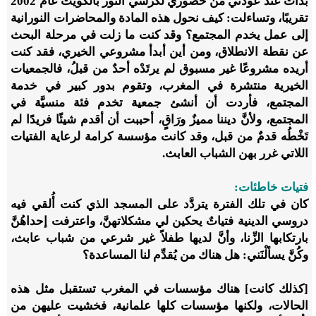
بدأت عند عودتي من حضوري لكرسي النور بالكويت عام 2002
تقريبًا، وتساءلت: كيف نحول هذه المادة والمحاضرات النورانية
إلى عمل يخدم المجتمع؟ وقد كنت ما زلت في مرحلة البحث
عن نقطة الانطلاق، ومن أين أبدأ مشروعي الخيري، فقد كنت
أريده مشروعًا غير مسبوق لم يرتَدْه أحدٌ من قبلُ، فالجمعيات
الخيرية منتشرة في المغرب، وتقوم بدور كبير في خدمة
المجتمع، فأردت أن أنشئ جمعية تخدم فئة منسيَّة في
المجتمع، ولأنَّ ديننا مميزٌ ورَاقٍ، أحببت أن أقدم شيئًا فريدًا لم
تَخْطُه قدمٌ من قبل، وقد كانت مؤسسة كرامة لرعاية الفتيات
اللاتي غرر بهن الشباب العابث.
فتيات خاطئات:
كان في تلك الفترة يتردَّد على المسجد الذي كنت أُلقي فيه
دروسي الدينية فتياتٌ يحكين لي مشكلاتهنَّ، واعترفت إحداهُنَّ
بارتكابها الزِّنا، وأنَّ لديها طفلاً غير شرعي من شباب عابث،
وكُنَّ يسألْنَني: هل هناك من يُقدِّم لنا المساعدة؟
[كذلك كانت] هناك مؤسسات في المغرب تستقبل مثل هذه
الحالات، ولكنها مؤسسات كلها علمانية، فخشيت عليهن من