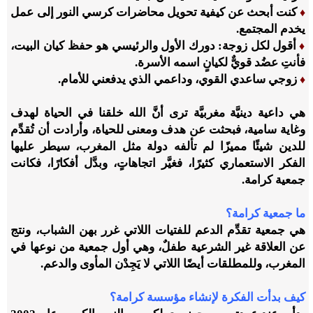
كنت أبحث عن كيفية تحويل محاضرات كرسي النور إلى عمل
♦
يخدم المجتمع.
أقول لكل زوجة: دورك الأول والرئيسي هو حفظ كيان البيت،
♦
فأنتِ عضُد قويٌّ لكيانٍ اسمه الأسرة.
زوجي ساعدي القوي، وداعمي الذي يدفعني للأمام.
♦
هي داعية دينيَّة مغربيَّة ترى أنَّ الله خلقنا في الحياة لهدف
وغاية سامية، فبحثت عن هدف ومعنى للحياة، وأرادت أن تُقدِّم
للدين شيئًا مميزًا لم تألفه دولة مثل المغرب، سيطر عليها
الفكر الاستعماري كثيرًا، فغيَّر اتجاهاتٍ، وبدَّل أفكارًا، فكانت
جمعية كرامة.
ما جمعية كرامة؟
هي جمعية تقدِّم الدعم للفتيات اللاتي غرر بهن الشباب، ونتج
عن العلاقة غير الشرعية طفلٌ، وهي أول جمعية من نوعها في
المغرب، وللمطلقات أيضًا اللاتي لا يَجِدْن المأوى والدعم.
كيف بدأت الفكرة لإنشاء مؤسسة كرامة؟