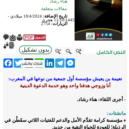
هناء رشاد
مقالات متعلقة
تاريخ الإضافة:
18/4/2024 ميلادي -
11/10/1445 هجري
الزيارات:
2754
بدون تشكيل
ebook
Twitter
WhatsApp
X
LinkedIn
Telegram
Messenger
نعيمة بن يعيش مؤسسة أول جمعية من نوعها في المغرب:
أنا وزوجي هدفنا واحد وهو خدمة الدعوة الدينية
- أجرى اللقاء: هناء رشاد.
مانشتات:
مؤسسة كرامة تقدِّم الأمل والدعم للفتيات اللاتي سقَطْن في
♦
الرذيلة؛ للعودة للحياة النقية من جديد.