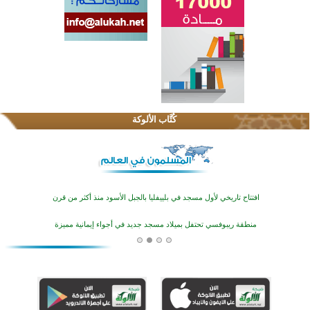
اختتام الدورة التاسعة لمسابقة حفظ وتلاوة القرآن الكريم في أزناكاييف
تيسليتش تختتم برنامجا تعليميا لتعزيز القيم وبناء الشخصية للشباب المسلمين
كُتَّاب الألوكة
اختتام منافسات قرآنية متميزة في بنغلاديش بمشاركة 3000 متسابق
أكثر من 400 طالب يشاركون في مسابقة المعلومات الإسلامية بأستراليا
افتتاح تاريخي لأول مسجد في بلييفليا بالجبل الأسود منذ أكثر من قرن
منطقة ريبوفسي تحتفل بميلاد مسجد جديد في أجواء إيمانية مميزة
أكبر مشروع إسلامي في ريف أستراليا يفتتح أبوابه بعد سنوات من العمل والعطاء
القرآن والتربية في صدارة البرامج الصيفية للمسلمين في بينزا وساراتوف وموردوفيا هذا العام
اختتام الدورة التاسعة لمسابقة حفظ وتلاوة القرآن الكريم في أزناكاييف