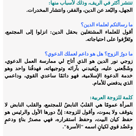
تنتشر أكثر في الريف، وذلك لأسباب منها:
الجهل، والبُعد عن الدين، والفقر، وانتشار المخدرات.
ما رسالتكم لعلماء الدين؟
أقول للعلماء المشتغلين بحقل الدين: انزلوا إلى المجتمع،
وتَعَرَّفوا على احتياجاته.
ما دورُ الزوج؟ هل هو داعم لعملك الدعوي؟
زوجي نور الدين هو الذي أتاح لي ممارسة العمل الدعوي،
وشَجَّعني عليه، ويُفيدني بآرائه وتوجيهاته، فهدفُنا واحد وهو
خدمة الدعوة الإسلامية، فهو دائمًا ساعدي القوي، وداعمي
الذي يدفعني للأمام.
كلمة للزوجة العربية:
المرأة عمومًا هي القلبُ النابضُ للمجتمع، والقلب النابض لا
يتوقف ولا يموت، وأقول للزوجة: إنَّ دورها الأول والرئيس هو
حفظ كيان البيت، وحفظ استقراره، فهي مصدرُ بناءٍ ودعمٍ
وعَضُد قوي لكيانٍ اسمه "الأسرة".