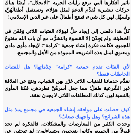
تأثير أفكارها التي ترفع رايات الحرية "الانحلال"، أيضًا هناك
حركات تبشيرية تُقدِّم الدعمَ لمثل هؤلاء، وتستقبل أطفالَهُنَّ،
وتُسهِّل لهن كل شيء، فينتج أطفالٌ على غير الدين الإسلامي!
كلُّ هذا دفَعني إلى إيجاد حلٍّ لهؤلاء الفتيات اللاتي وَقَعْنَ في
الخطيئة، ولم يَجِدْنَ إلا القسوة والتشرُّد، مع أن باب الله مفتوحٌ
للجميع، فكانت فكرة إنشاء جمعية "كرامة"؛ لإيجاد مأوى مادي
ومعنوي لمثل هذه الشريحة المنبوذة من الأهل والمجتمع.
لأي الفئات تقدم جمعية "كرامة" خِدْمَاتِها؟ هل للفتيات
الخاطئات فقط؟
نقدِّم خدماتنا للفتيات اللاتي غرَّر بهن الشباب، ونتج عن العلاقة
غير الشَّرعية طفلٌ؛ مما جعل أسرهُنَّ تطردهن، فكنا المأوى
بالنسبة لهن، كذلك المطلقات اللاتي لا يجدن نفقة.
كيف حصلتِ على موافقة إنشاء الجمعية في مجتمع ينبذ مثل
هذه الشرائح؟ وهل واجهتك صعابٌ؟
وجدت الكثير من المعارضات والمشكلات، فالفكرة لم تجد
قبولاً من الجميع، وكانوا يتعجبون ويتساءلون: لِمَ تبحثين عن