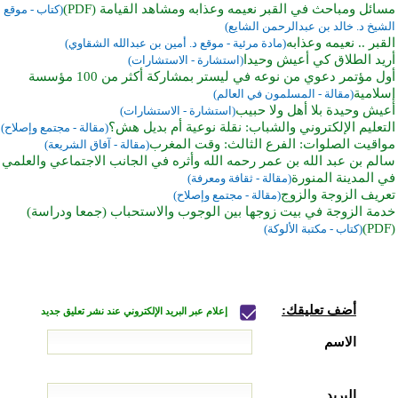
مسائل ومباحث في القبر نعيمه وعذابه ومشاهد القيامة (PDF)
(كتاب - موقع
الشيخ د. خالد بن عبدالرحمن الشايع)
القبر .. نعيمه وعذابه
(مادة مرئية - موقع د. أمين بن عبدالله الشقاوي)
أريد الطلاق كي أعيش وحيدا
(استشارة - الاستشارات)
أول مؤتمر دعوي من نوعه في ليستر بمشاركة أكثر من 100 مؤسسة
إسلامية
(مقالة - المسلمون في العالم)
أعيش وحيدة بلا أهل ولا حبيب
(استشارة - الاستشارات)
التعليم الإلكتروني والشباب: نقلة نوعية أم بديل هش؟
(مقالة - مجتمع وإصلاح)
مواقيت الصلوات: الفرع الثالث: وقت المغرب
(مقالة - آفاق الشريعة)
سالم بن عبد الله بن عمر رحمه الله وأثره في الجانب الاجتماعي والعلمي
في المدينة المنورة
(مقالة - ثقافة ومعرفة)
تعريف الزوجة والزوج
(مقالة - مجتمع وإصلاح)
خدمة الزوجة في بيت زوجها بين الوجوب والاستحباب (جمعا ودراسة)
(PDF)
(كتاب - مكتبة الألوكة)
أضف تعليقك:
إعلام عبر البريد الإلكتروني عند نشر تعليق جديد
الاسم
البريد