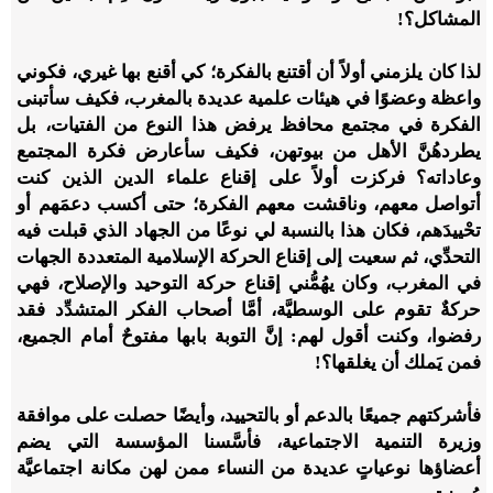
المشاكل؟!
لذا كان يلزمني أولاً أن أقتنع بالفكرة؛ كي أقنع بها غيري، فكوني
واعظة وعضوًا في هيئات علمية عديدة بالمغرب، فكيف سأتبنى
الفكرة في مجتمع محافظ يرفض هذا النوع من الفتيات، بل
يطردهُنَّ الأهل من بيوتهن، فكيف سأعارض فكرة المجتمع
وعاداته؟ فركزت أولاً على إقناع علماء الدين الذين كنت
أتواصل معهم، وناقشت معهم الفكرة؛ حتى أكسب دعمَهم أو
تحْييدَهم، فكان هذا بالنسبة لي نوعًا من الجهاد الذي قبلت فيه
التحدِّي، ثم سعيت إلى إقناع الحركة الإسلامية المتعددة الجهات
في المغرب، وكان يهُمُّني إقناع حركة التوحيد والإصلاح، فهي
حركةٌ تقوم على الوسطيَّة، أمَّا أصحاب الفكر المتشدِّد فقد
رفضوا، وكنت أقول لهم: إنَّ التوبة بابها مفتوحٌ أمام الجميع،
فمن يَملك أن يغلقها؟!
فأشركتهم جميعًا بالدعم أو بالتحييد، وأيضًا حصلت على موافقة
وزيرة التنمية الاجتماعية، فأسَّسنا المؤسسة التي يضم
أعضاؤها نوعياتٍ عديدة من النساء ممن لهن مكانة اجتماعيَّة