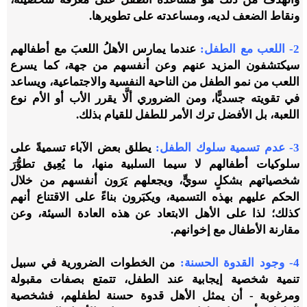
ونقاط الضعف لديه، ومساعدته على تطويرها.
2- اللعب مع الطفل:
عندما يمارس الأهلُ اللعبَ مع أطفالهم
سيكتشفون المزيد عنهم وعن أنفسهم من جهة، كما يسرع
اللعب من نمو الطفل من الناحية النفسية والاجتماعية، ويساعد
في تقويته جسديًّا، ومن الضروري ألَّا يقرر الأب أو الأم نوع
اللعبة، بل الأفضل ترك الأمر للطفل للقيام بذلك
.
3- عدم تسمية سلوك الطفل:
يطلق بعض الآباء تسميةً على
سلوكيات أطفالهم لا سيما السلبية منها، ما يُعِيق تطوُّرَ
شخصياتهم بشكلٍ سويٍّ، ويجعلهم يَرَون أنفسهم من خلال
الحكم عليهم بهذه التسمية، ويكبَرون بناءً على الاقتناع أنهم
كذلك؛ لذا على الأهل الابتعاد عن هذه العادة السيئة، وعن
مقارنة الأطفال مع إخوانهم.
4- وجود القدوة الحسنة:
من الخطوات الضرورية في سبيل
تنمية شخصية إيجابية عند الطفل، تتمتع بصفات مقبولة
ومرغوبة - أن
يمثل الأهل قدوة حسنة لطفلهم
، فشخصية