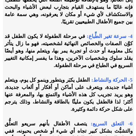
فإنه
غالبًا ما يستهدف القيام بتجارِب
لبعض الأشياء والبحث
والاستكشاف لأي شيء أو مكان لا يعرفونه، وهي سمة عامة
بين جميع الأطفال الطبيعيين تقريبًا.
4- سرعة تغير الطِّباع
:
في مرحلة الطفولة لا يكون الطفل قد
كوَّن الصفات والخصائص النهائية لشخصيته، فهو ما زال يتأثر
بكل معلومة أو حدث أو تجربة يمر بها، ويتعلم منها، وهو أيضًا
يقلد سلوك وشخصيات الآخرين، وهذا ما يفسر إمكانية التغيير
السريع في الطباع في مرحلة الطفولة.
5- الحركة والنشاط
:
الطفل يكبَر ويتطور وينمو كل يوم، ويتعلم
أشياء جديدة، ويتعرف على أماكن أو أفكار أو ألعاب جديدة،
وهو يريد تجريب كل هذه الأشياء والتمتع بها، والمعرفة عنها
أكثر؛ لذا فالطفل يكون مليئًا بالطاقة والنشاط، وذلك
يترجم
على شكل حركة دائمة وكثيرة.
6- التعلق السريع
:
يتصف الأطفال بأنهم سريعو التعلُّق
والتشبُّث بشكل كبير تجاه أي شيء أو شخص يحبونه، ففي