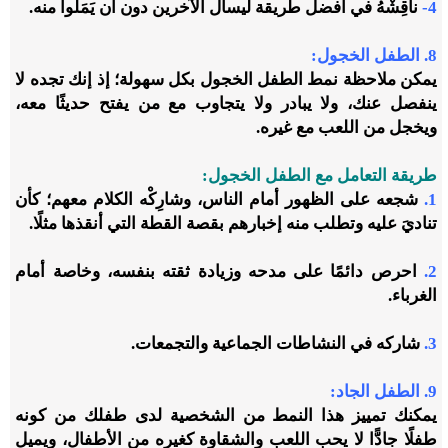
4-
ناقِشْهُ في أفضل طريقة ليسأل الآخرين دون أن يَمَلُّوا منه.
8. الطفل الخجول:
يمكن ملاحظة نمط الطفل الخجول بكل سهولة؛ إذ إنك تجده لا
ينفصل عنك، ولا يبادر ولا يتجاوب مع من يفتح حديثًا معه،
ويخجل من اللعب مع غيره.
طريقة التعامل مع الطفل الخجول:
1.
شجعه على الظهور أمام الناس، وشارِكْه الكلام معهم؛ كأن
تناديَ عليه وتطلب منه إخبارهم بقصة القطة التي أنقذها مثلًا.
2.
احرص دائمًا على مدحه وزيادة ثقته بنفسه، وخاصة أمام
الغرباء.
3.
شاركه في النشاطات الجماعية والتجمعات.
9. الطفل الجاد:
يمكنك تمييز هذا النمط من الشخصية لدى طفلك من كونه
طفلًا جادًّا لا يحب اللعب والشقاوة كغيره من الأطفال، ويميل