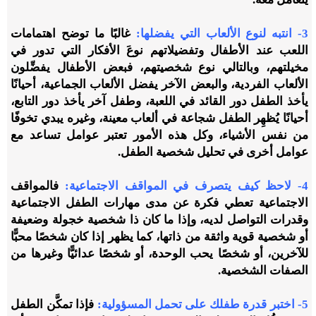
3- انتبه لنوع الألعاب التي يفضلها
:
غالبًا ما توضح اهتمامات
اللعب عند الأطفال وتفضيلاتهم نوعَ الأفكار التي تدور في
مخيلتهم، وبالتالي نوع شخصيتهم، فبعض الأطفال يفضِّلون
الألعاب الفردية، والبعض الآخر يفضل الألعاب الجماعية، أحيانًا
يأخذ الطفل دور القائد في اللعبة، وطفل آخر يأخذ دور التابع،
أحيانًا يُظهِر الطفل شجاعة في ألعاب معينة، وغيره يبدي تخوفًا
من نفس الأشياء، وكل هذه الأمور تعتبر عوامل تساعد مع
عوامل أخرى في تحليل شخصية الطفل.
4- لاحظ كيف يتصرف في المواقف الاجتماعية
:
فالمواقف
الاجتماعية تعطي فكرة عن مدى
مهارات الطفل الاجتماعية
وقدرات التواصل لديه
، وإذا ما كان ذا شخصية خجولة وضعيفة
أو شخصية قوية واثقة من ذاتها، كما يظهر إذا كان شخصًا محبًّا
للآخرين، أو شخصًا يحب الوحدة، أو شخصًا عدائيًّا وغيرها من
الصفات الشخصية.
5- اختبر قدرة طفلك على تحمل المسؤولية
:
فإذا تمكَّن الطفل