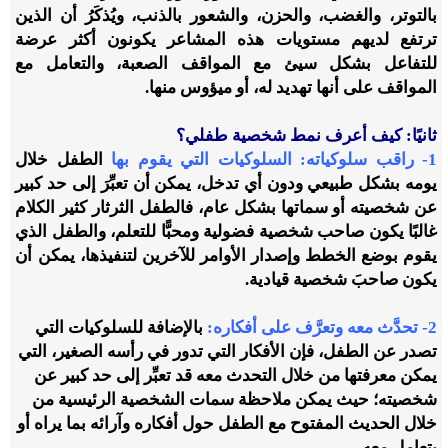
بالتوتر، والغضب، والحزن، والشعور بالذنب، ويُذكَرُ أن الذين
ترتفع لديهم مستويات هذه المشاعر يكونون أكثر عرضة
للتفاعل بشكل سيئ مع المواقف الصعبة، والتعامل مع
المواقف على أنها تهديد له، أو ميؤوس منها.
ثانيًا: كيف أعرف نمط شخصية طفلي؟
1- راقب سلوكياته: السلوكيات التي يقوم بها
الطفل خلال
يومه بشكل طبيعي ودون أي تدخل، يمكن أن تعبِّرَ إلى حد كبير
عن شخصيته أو سماتها بشكل عام،
فالطفل الثرثار كثير الكلام
غالبًا
يكون صاحب شخصية فضولية ومحبًّا للتعلم، والطفل الذي
يقوم بوضع الخطط وإصدار الأوامر للآخرين لتنفيذها، يمكن أن
يكون صاحبَ شخصية قيادية.
2- تحدَّث معه وتعرَّف على أفكاره
:
بالإضافة للسلوكيات التي
تصدر عن الطفل، فإن الأفكار التي تدور في رأسه الصغير، التي
يمكن معرفتها من خلال التحدث معه قد تعبِّر إلى حد كبير عن
شخصيته؛ حيث يمكن ملاحظة سمات الشخصية الرئيسية من
خلال الحديث المفتوح مع الطفل حول أفكاره وآرائه بما يراه أو
يتعامل معه.