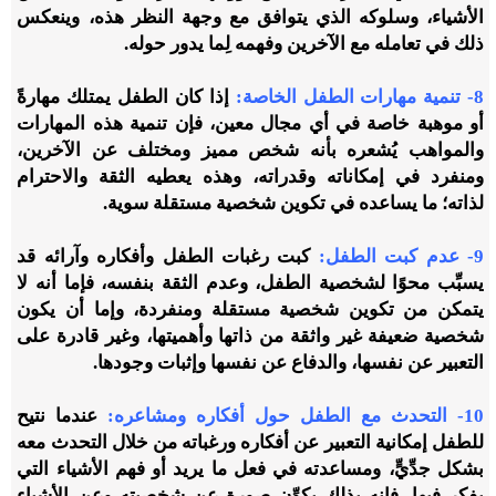
الأشياء، وسلوكه الذي يتوافق مع وجهة النظر هذه، وينعكس
ذلك في تعامله مع الآخرين وفهمه لِما يدور حوله.
8-
تنمية مهارات الطفل الخاصة:
إذا كان الطفل
يمتلك مهارةً
أو موهبة
خاصة في أي مجال معين، فإن تنمية هذه المهارات
والمواهب يُشعره بأنه شخص مميز ومختلف عن الآخرين،
ومنفرد في إمكاناته وقدراته، وهذه يعطيه الثقة والاحترام
لذاته؛ ما يساعده في تكوين شخصية مستقلة سوية.
9-
عدم كبت الطفل:
كبت رغبات الطفل وأفكاره وآرائه قد
يسبِّب محوًا لشخصية الطفل، وعدم الثقة بنفسه، فإما أنه لا
يتمكن من تكوين شخصية مستقلة ومنفردة، وإما أن يكون
شخصية ضعيفة غير واثقة من ذاتها وأهميتها، وغير قادرة على
التعبير عن نفسها، والدفاع عن نفسها وإثبات وجودها.
10- التحدث مع الطفل حول أفكاره ومشاعره:
عندما نتيح
للطفل إمكانية التعبير عن أفكاره ورغباته من خلال التحدث معه
بشكل جدِّيٍّ، ومساعدته في فعل ما يريد أو فهم الأشياء التي
يفكر فيها، فإنه بذلك يكوِّن صورة عن شخصيته وعن الأشياء