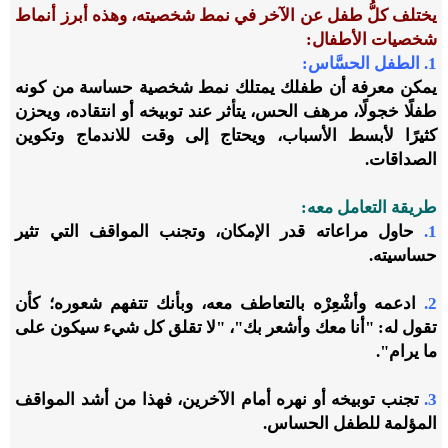
يختلف كلُّ طفل عن الآخر في نمط شخصيته، وهذه أبرز أنماط
شخصيات الأطفال:
1. الطفل الحسَّاس:
يمكن معرفة أن طفلك يمتلك نمط شخصية حساسة من كونه
طفلًا خجولًا، مرهف الحس، يتأثر عند توبيخه أو انتقاده، ويحزن
كثيرًا لأبسط الأسباب، ويحتاج إلى وقت للاندماج وتكوين
الصداقات.
طريقة التعامل معه:
1.
حاول مراعاته قدر الإمكان، وتجنب المواقف التي تثير
حساسيته.
2.
ادعمه وأشْعِرْه بالتعاطف معه، وبأنك تتفهم شعوره؛ كأن
تقول له: "أنا معك وأشعر بك"، "لا تقلق كل شيء سيكون على
ما يرام".
3.
تجنب توبيخه أو نهره أمام الآخرين، فهذا من أشد المواقف
المؤلمة للطفل الحساس.