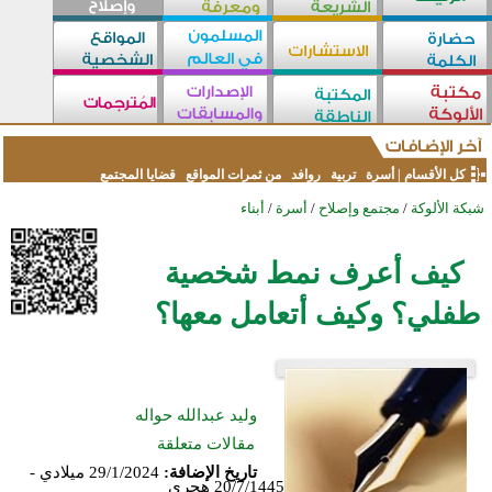
كل الأقسام
|
أسرة
تربية
روافد
من ثمرات المواقع
قضايا المجتمع
شبكة الألوكة
/
مجتمع وإصلاح
/
أسرة
/
أبناء
كيف أعرف نمط شخصية
طفلي؟ وكيف أتعامل معها؟
وليد عبدالله حواله
مقالات متعلقة
تاريخ الإضافة:
29/1/2024 ميلادي -
20/7/1445 هجري