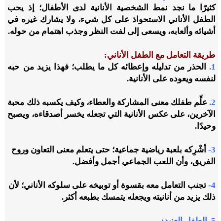
كثيرًا ما نجد نمط الشخصية الأنانية لدى الأطفال؛ إذ يحب
الطفل الأناني الاستحواذ على كل شيء، ولا يشارك غيره في
أشيائه وألعابه، ويسعى إلى لفت النظر وجذب اهتمام من حوله.
طريقة التعامل مع الطفل الأناني:
1.
الحذر من تدليله وإعطائه كل ما يطلب؛ فهذا يزيد من حبه
لنفسه ويعوده على الأنانية.
2.
علِّم طفلك معنى المشاركة والعطاء، وكيف يكسبه ذلك محبة
الآخرين، على عكس الأنانية التي تجعله يخسر أصدقاءه، ويصبح
وحيدًا.
3-
أشْرِكه بلعبة رياضية جماعية؛ حتى يتعلم معنى التعاون وروح
الفريق، وأن اللعب الجماعي أجمل وأفضل.
4-
تجنب التعامل معه بقسوة أو توبيخه على سلوكه الأناني؛ لأن
ذلك يزيد من أنانيته ويجعله يتمسك بطبعه أكثر.
5. الطفل العنيد: