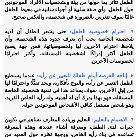
الطفل تتأثر بما حولها من بيئة وبشخصيات الأفراد الموجودين
حول الطفل، وأي صفة سلبية أو أجواء سلبية في محيط الطفل
غالبًا سوف تنغرس بالضرورة في شخصيته، والعكس صحيح.
5-
احترام خصوصية الطفل:
حتى يشعر الطفل أن لديه
شخصيته الخاصة يجب أن يعرف حدود هذه الشخصية، وأن
يلاحظ احترام الآخرين لها ولخصوصياتها، فمن جهة يصبح
الطفل أكثر
إد
راكًا لشخصيته المستقلة
، وأكثر احترامًا
لخصوصيات الآخرين.
6-
إتاحة الفرصة أمام طفلك للتعبير عن رأيه:
عندما يستطيع
الطفل التعبير عن رأيه، والبوح بأفكاره، ويجد تقبُّلًا واحترامًا لها
من قِبَلِ الآخرين، سوف يساعد هذا في تنمية شخصيته الخاصة
المستقلة، فهو بهذا يدرك أن له أهمية، وله رأيه الخاص الفريد،
وهو شخص مستقل كباقي الأشخاص الموجودين حوله.
7-
الاهتمام بالتعليم:
التعليم وزيادة المعارف تساهم في تكوين
خبرات لدى الطفل، ومعرفة أشياء عديدة، وهذه المعرفة
تساعده في بناء رأيه الخاص، ووجهة نظره حول العديد من