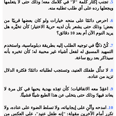
5.
تجنب إكثار كلمة "لا" في كلامك معه؛ وذلك حتى لا يتعلمها
ويجعلها رده على أي طلب تطلبه منه.
6.
احرص دائمًا على منحه خيارات ولو كان بعضها قريبًا من
بعض؛ وذلك حتى يشعر بأن لديه حريةَ الاختيار؛ كأن تخيِّره هل
يريد النوم الآن أم بعد 10 دقائق؟
7.
كُنْ ذكيًّا في توجيه الطلب إليه بطريقة دبلوماسية، واستخدم
التمهيد المسبق له لفعل أشياء غير محببة له؛ كأن تخبره بأنه
سيذاكر بعد ربع ساعة.
8.
لا تدلِّل طفلك العنيد، وتستجب لطلباته دائمًا؛ فكثرة الدلال
تزيد من عناده.
9.
اعقِدْ معه الاتفاقيات؛ كأن تعِدَه بهدية يحبها في كل مرة لا
يعاند فيها؛ وذلك حتى يتخلى عن هذا الطبع شيئًا فشيئًا.
10.
امدحه وأثْنِ على إيجابياته، ولا تسلط الضوء على عناده، ولا
تكرر أمام الآخرين مقولة: "إنه طفل عنيد"، على العكس من