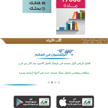
اختتام الدورة التاسعة لمسابقة حفظ وتلاوة القرآن الكريم في أزناكاييف
تيسليتش تختتم برنامجا تعليميا لتعزيز القيم وبناء الشخصية للشباب المسلمين
كُتَّاب الألوكة
اختتام منافسات قرآنية متميزة في بنغلاديش بمشاركة 3000 متسابق
أكثر من 400 طالب يشاركون في مسابقة المعلومات الإسلامية بأستراليا
افتتاح تاريخي لأول مسجد في بلييفليا بالجبل الأسود منذ أكثر من قرن
منطقة ريبوفسي تحتفل بميلاد مسجد جديد في أجواء إيمانية مميزة
أكبر مشروع إسلامي في ريف أستراليا يفتتح أبوابه بعد سنوات من العمل والعطاء
القرآن والتربية في صدارة البرامج الصيفية للمسلمين في بينزا وساراتوف وموردوفيا هذا العام
اختتام الدورة التاسعة لمسابقة حفظ وتلاوة القرآن الكريم في أزناكاييف