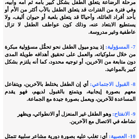
مرحلة الرضاعة
يتعلق الطفل بشكل كبير بأمه ثم أمه وأبيه
،
وفي فترة من الفترات قد يتعلق الطفل بالأب أكثر من الأم أو
بأحد أفراد العائلة، وأحيانًا قد يتعلق بلعبة أو حيوان أليف، ولا
يستطيع الابتعاد عنه، وذلك كون عواطف الطفل لا تزال
عاطفية وغير مدروسة.
7- المسؤولية
:
إذ يبدو ميول الطفل نحو تحمُّل مسؤولية مبكرة
من خلال سلوكياته، والعمل على تحقيق أهدافه طويلة المدى
دون متابعة من الآخرين، أو توجيه محدود، كما أنه يلتزم بشكل
كبير بالمواعيد.
8- القبول الاجتماعي
:
أي إن الطفل يختلط بالآخرين، ويتفاعل
معهم بصورة إيجابية، ويتمتع بالقبول لديهم، فهو يقدم
المساعدة للآخرين، ويعمل بصورة جيدة مع الجماعة.
9- الانفتاح
:
وهو الطفل غير المنعزل أو الانطوائي، ويظهر
نشاطه في الاتصال مع الآخرين.
10- العصبية
:
أي: تغلب عليه بصورة دورية مشاعر سلبية تتمثل