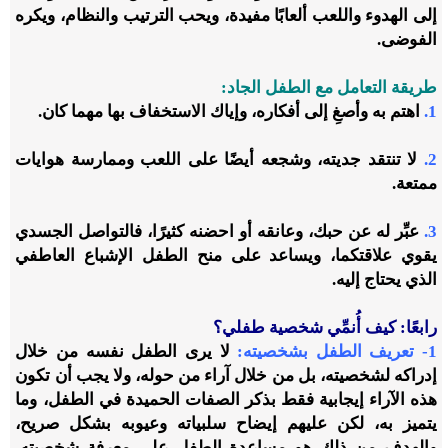
إلى الهدوء واللعب ألعابًا مفيدة، ويحب الترتيب والنظام، ويكره
الفوضى.
طريقة التعامل مع الطفل الجاد:
1.
اهتم به وأصغِ إلى أفكاره، وإياك الاستخفاف بها مهما كان.
2.
لا تنتقد جديته، وشجعه أيضًا على اللعب وممارسة هوايات
ممتعة.
3.
عبِّر له عن حبك، وعانقه أو احضنه كثيرًا، فالتواصل الجسدي
يقوي علاقتكما، ويساعد على منح الطفل الإشباع العاطفي
الذي يحتاج إليه.
رابعًا: كيف أُنمِّي شخصية طفلي؟
1- تعريف الطفل بشخصيته
:
لا يرى الطفل نفسه من خلال
إدراكه لشخصيته، بل من خلال آراء من حوله، ولا يجب أن تكون
هذه الآراء إيجابية فقط بذكر الصفات الحميدة في الطفل، وما
يتميز به، لكن عليهم إيضاح سلبياته وعيوبه بشكل صريح،
والهدف من ذلك هو مساعدة الطفل على معرفة شخصيته،