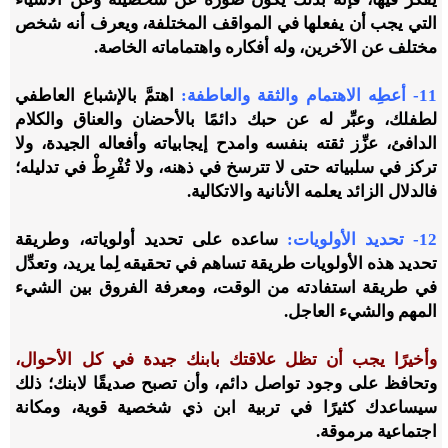
التي يجب أن يفعلها في المواقف المختلفة، ويعرف أنه شخص
مختلف عن الآخرين، وله أفكاره واهتماماته الخاصة.
11- أعطِه الاهتمام والثقة والعاطفة:
اهتمَّ بالإشباع العاطفي
لطفلك، وعبِّر له عن حبك دائمًا بالأحضان والعناق والكلام
الدافئ، عزِّز ثقته بنفسه وامدح إيجابياته وأفعاله الجيدة، ولا
تركز في سلبياته حتى لا تترسخ في ذهنه، ولا تُفْرِطْ في تدليله؛
فالدلال الزائد يعلمه الأنانية والاتكالية.
12- تحديد الأولويات:
ساعده على تحديد أولوياته، وطريقة
تحديد هذه الأولويات طريقة تساهم في تحقيقه لِما يريد، وتعدِّل
في طريقة استفادته من الوقت، ومعرفة الفروق بين الشيء
المهم والشيء العاجل.
وأخيرًا يجب أن تظل علاقتك بابنك جيدة في كل الأحوال،
وتحافظ على وجود تواصل دائم، وأن تصبح صديقًا لابنك؛ ذلك
سيساعدك كثيرًا في تربية ابن ذي شخصية قوية، ومكانة
اجتماعية مرموقة.