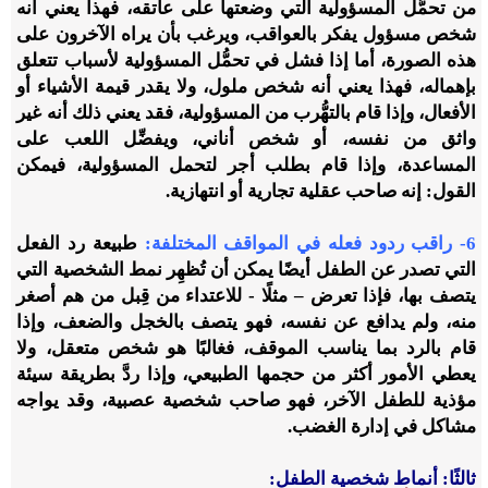
من
تحمُّل المسؤولية التي وضعتها على عاتقه
، فهذا يعني أنه
شخص مسؤول يفكر بالعواقب، ويرغب بأن يراه الآخرون على
هذه الصورة، أما إذا فشل في تحمُّل المسؤولية لأسباب تتعلق
بإهماله، فهذا يعني أنه شخص ملول، ولا يقدر قيمة الأشياء أو
الأفعال، وإذا قام بالتهُّرب من المسؤولية، فقد يعني ذلك أنه غير
واثق من نفسه، أو شخص أناني، ويفضِّل اللعب على
المساعدة، وإذا قام بطلب أجر لتحمل المسؤولية، فيمكن
القول: إنه صاحب عقلية تجارية أو انتهازية.
6- راقب ردود فعله في المواقف المختلفة
:
طبيعة رد الفعل
التي تصدر عن الطفل أيضًا يمكن أن تُظهِر نمط الشخصية التي
يتصف بها، فإذا تعرض – مثلًا - للاعتداء من قِبل من هم أصغر
منه، ولم يدافع عن نفسه، فهو يتصف بالخجل والضعف، وإذا
قام بالرد بما يناسب الموقف، فغالبًا هو شخص متعقل، ولا
يعطي الأمور أكثر من حجمها الطبيعي، وإذا ردَّ بطريقة سيئة
مؤذية للطفل الآخر، فهو صاحب شخصية عصبية، وقد يواجه
مشاكل في إدارة الغضب.
ثالثًا: أنماط شخصية الطفل: