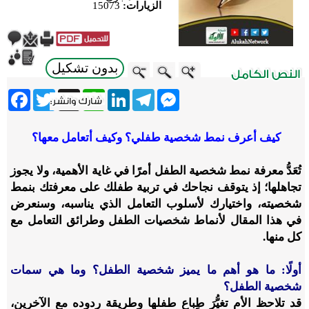
الزيارات:
15073
بدون تشكيل
ebook
Twitter
WhatsApp
X
LinkedIn
Telegram
Messenger
كيف أعرف نمط شخصية طفلي؟ وكيف أتعامل معها؟
تُعَدُّ معرفة نمط شخصية الطفل أمرًا في غاية الأهمية، ولا يجوز
تجاهلها؛ إذ يتوقف نجاحك في تربية طفلك على معرفتك بنمط
شخصيته، واختيارك لأسلوب التعامل الذي يناسبه، وسنعرض
في هذا المقال لأنماط شخصيات الطفل وطرائق التعامل مع
كل منها.
أولًا: ما هو أهم ما يميز شخصية الطفل؟ وما هي سمات
شخصية الطفل؟
قد تلاحظ الأم تغيُّرَ طِباع طفلها وطريقة ردوده مع الآخرين،