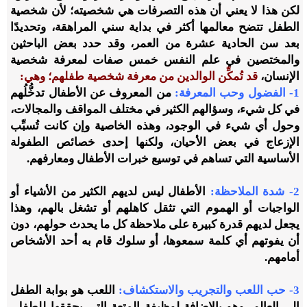
لكن هذا لا يعني أن هذه التصرفات هي شخصيته؛ لأن شخصية
الطفل تتضح معالمها أكثر في بداية سني المراهقة، وتحديدًا
بعد سن الحادية عشرة من العمر، وقد حدد بعض الباحثين
والمختصين في علم النفس خمس صفات لمعرفة شخصية
الإنسان،
قد تُمكِّن الوالدين من معرفة شخصية طفلهم؛ وهي:
1- الفضول وحب المعرفة
:
من المعروف عن الأطفال
تدخُّلُهم
في كل شيء، وسؤالهم الكثير
في مختلف المواقف والمجالات،
وحول أي شيء في الوجود، وهذه الخاصية وإن كانت تُسبِّب
الإزعاج في بعض الأحيان، ولكنها إحدى خصائص الطفولة
الأساسية التي تساهم في توسيع خبرات الأطفال ومعارفهم.
2- شدة الملاحظة
:
الأطفال ليس لديهم الكثير من الأشياء أو
الواجبات أو الهموم التي تثقل كاهلهم أو تشغل بالهم، وهذا
يجعل لديهم قدرة كبيرة على ملاحظة كل ما يحدث حولهم، دون
أن يفوتهم أي كلمة سمعوها، أو سلوك قام به أحد الأشخاص
أمامهم.
3- حب اللعب والتجريب والاستكشاف
:
اللعب هو بوابة الطفل
إلى العالم، وهو بالإضافة لوظيفة المتعة التي يحققها للطفل،