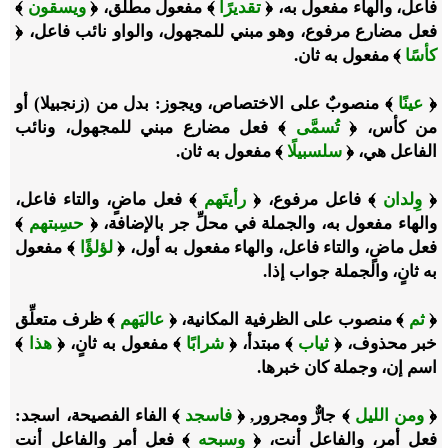
فاعل، والهاء مفعول به، ﴿
تقديرًا
﴾ مفعول مطلق، ﴿
ويسقون
﴾
فعل مضارع مرفوع، وهو مبني للمجهول، والواو نائب فاعل، ﴿
كأسًا
﴾ مفعول به ثان.
﴿
عينًا
﴾ منصوبٌ على الاختصاص، ويجوز: بدل من (زنجبيلا) أو
من كأس، ﴿
تُسمَّى
﴾ فعل مضارع مبني للمجهول، ونائب
الفاعل هي، ﴿
سلسبيلًا
﴾ مفعول به ثان.
﴿
وِلدان
﴾ فاعل مرفوع، ﴿
رأيتَهم
﴾ فعل ماضٍ، والتاء فاعل،
والهاء مفعول به، والجملة في محلِّ جر بالإضافة، ﴿
حسِبتهم
﴾
فعل ماضٍ، والتاء فاعل، والهاء مفعول به أول، ﴿
لؤلؤًا
﴾ مفعول
به ثانٍ، والجملة جواب إذا.
﴿
ثم
﴾ منصوب على الظرفية المكانية، ﴿
عاليَهم
﴾ ظرف متعلِّق
خبر محذوف، ﴿
ثياب
﴾ مبتدأ، ﴿
شرابًا
﴾ مفعول به ثانٍ، ﴿
هذا
﴾
اسم إن، وجملة كان خبرها.
﴿
ومن الليل
﴾ جارٌّ ومجرور, ﴿
فاسجد
﴾ الفاء الفصيحة، اسجد:
فعل أمر، والفاعل أنت، ﴿
وسبحه
﴾ فعل أمر والفاعل أنت