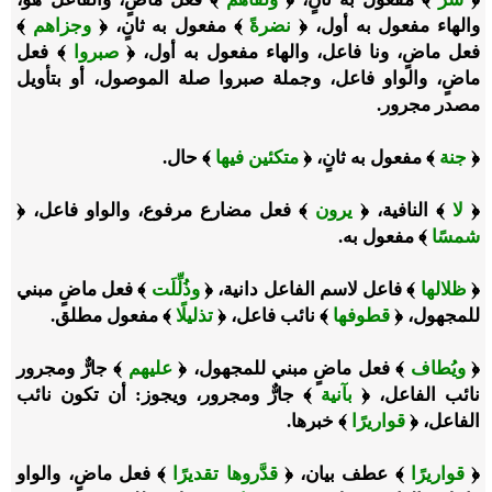
والهاء مفعول به أول، ﴿
نضرةً
﴾ مفعول به ثانٍ، ﴿
وجزاهم
﴾
فعل ماضٍ، ونا فاعل، والهاء مفعول به أول، ﴿
صبروا
﴾ فعل
ماضٍ، والواو فاعل، وجملة صبروا صلة الموصول، أو بتأويل
مصدر مجرور.
﴿
جنة
﴾ مفعول به ثانٍ، ﴿
متكئين فيها
﴾ حال.
﴿
لا
﴾ النافية، ﴿
يرون
﴾ فعل مضارع مرفوع، والواو فاعل، ﴿
شمسًا
﴾ مفعول به.
﴿
ظلالها
﴾ فاعل لاسم الفاعل دانية، ﴿
وذُلِّلَت
﴾ فعل ماضٍ مبني
للمجهول، ﴿
قطوفها
﴾ نائب فاعل، ﴿
تذليلًا
﴾ مفعول مطلق.
﴿
ويُطاف
﴾ فعل ماضٍ مبني للمجهول، ﴿
عليهم
﴾ جارٌّ ومجرور
نائب الفاعل، ﴿
بآنية
﴾ جارٌّ ومجرور، ويجوز: أن تكون نائب
الفاعل، ﴿
قواريرًا
﴾ خبرها.
﴿
قواريرًا
﴾ عطف بيان، ﴿
قدَّروها تقديرًا
﴾ فعل ماضٍ، والواو