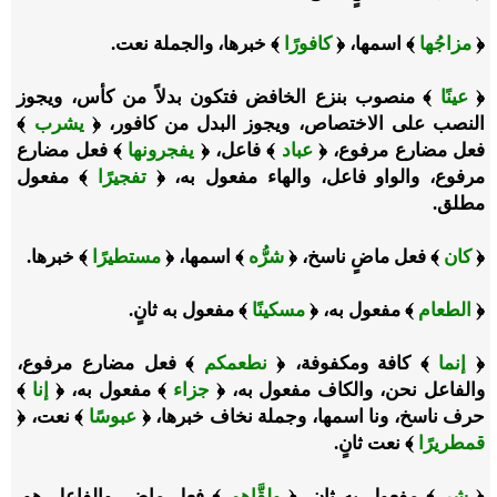
﴿
مزاجُها
﴾ اسمها، ﴿
كافورًا
﴾ خبرها، والجملة نعت.
﴿
عينًا
﴾ منصوب بنزع الخافض فتكون بدلاً من كأس، ويجوز
النصب على الاختصاص، ويجوز البدل من كافور، ﴿
يشرب
﴾
فعل مضارع مرفوع، ﴿
عباد
﴾ فاعل، ﴿
يفجرونها
﴾ فعل مضارع
مرفوع، والواو فاعل، والهاء مفعول به، ﴿
تفجيرًا
﴾ مفعول
مطلق.
﴿
كان
﴾ فعل ماضٍ ناسخ، ﴿
شرُّه
﴾ اسمها، ﴿
مستطيرًا
﴾ خبرها.
﴿
الطعام
﴾ مفعول به، ﴿
مسكينًا
﴾ مفعول به ثانٍ.
﴿
إنما
﴾ كافة ومكفوفة، ﴿
نطعمكم
﴾ فعل مضارع مرفوع،
والفاعل نحن، والكاف مفعول به، ﴿
جزاء
﴾ مفعول به، ﴿
إنا
﴾
حرف ناسخ، ونا اسمها، وجملة نخاف خبرها، ﴿
عبوسًا
﴾ نعت، ﴿
قمطريرًا
﴾ نعت ثانٍ.
﴿
شر
﴾ مفعول به ثانٍ، ﴿
ولقَّاهم
﴾ فعل ماضٍ، والفاعل هو،