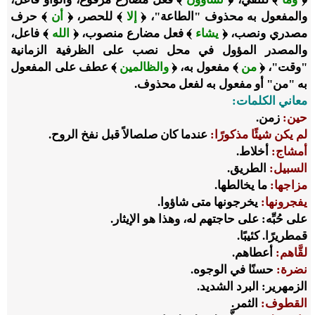
والمفعول به محذوف "الطاعة"، ﴿
إلا
﴾ للحصر، ﴿
أن
﴾ حرف
مصدري ونصب، ﴿
يشاء
﴾ فعل مضارع منصوب، ﴿
الله
﴾ فاعل،
والمصدر المؤول في محل نصب على الظرفية الزمانية
"وقت"، ﴿
من
﴾ مفعول به، ﴿
والظالمين
﴾ عطف على المفعول
به "من" أو مفعول به لفعل محذوف.
معاني الكلمات:
حين:
زمن.
لم يكن شيئًا مذكورًا:
عندما كان صلصالاً قبل نفخ الروح.
أمشاج:
أخلاط.
السبيل:
الطريق.
مزاجها:
ما يخالطها.
يفجرونها:
يخرجونها متى شاؤوا.
على حُبِّه: على حاجتهم له، وهذا هو الإيثار.
قمطريرًا. كئيبًا.
لقَّاهم:
أعطاهم.
نضرة:
حسنًا في الوجوه.
الزمهرير: البرد الشديد.
القطوف:
الثمر.