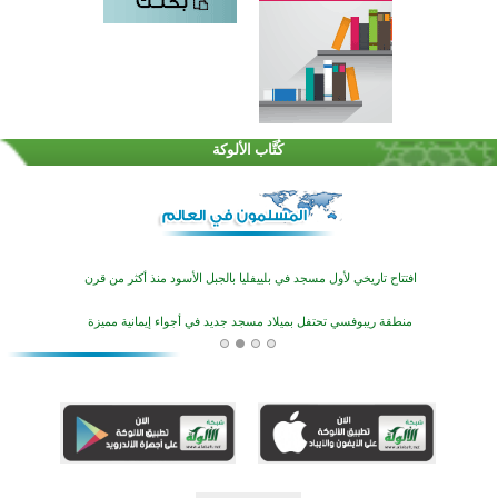
اختتام الدورة التاسعة لمسابقة حفظ وتلاوة القرآن الكريم في أزناكاييف
تيسليتش تختتم برنامجا تعليميا لتعزيز القيم وبناء الشخصية للشباب المسلمين
كُتَّاب الألوكة
اختتام منافسات قرآنية متميزة في بنغلاديش بمشاركة 3000 متسابق
أكثر من 400 طالب يشاركون في مسابقة المعلومات الإسلامية بأستراليا
افتتاح تاريخي لأول مسجد في بلييفليا بالجبل الأسود منذ أكثر من قرن
منطقة ريبوفسي تحتفل بميلاد مسجد جديد في أجواء إيمانية مميزة
أكبر مشروع إسلامي في ريف أستراليا يفتتح أبوابه بعد سنوات من العمل والعطاء
القرآن والتربية في صدارة البرامج الصيفية للمسلمين في بينزا وساراتوف وموردوفيا هذا العام
اختتام الدورة التاسعة لمسابقة حفظ وتلاوة القرآن الكريم في أزناكاييف
تيسليتش تختتم برنامجا تعليميا لتعزيز القيم وبناء الشخصية للشباب المسلمين