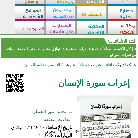
كل الأقسام
|
مقالات شرعية
دراسات شرعية
نوازل وشبهات
منبر الجمعة
روافد
من ثمرات المواقع
شبكة الألوكة
/
آفاق الشريعة
/
مقالات شرعية
/
التفسير وعلوم القرآن
إعراب سورة الإنسان
د. محمد منير الجنباز
مقالات متعلقة
تاريخ الإضافة:
1/10/2015 ميلادي -
19/12/1436 هجري
الزيارات:
142878