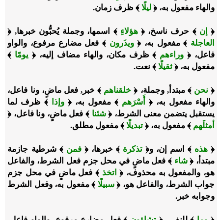
والهاء مفعول به، ﴿
ليلًا
﴾ ظرف زمان.
﴿
إن
﴾ حرف ناسخ، ﴿
هؤلاءِ
﴾ اسمها، وجملة يُحبُّون خبرها, ﴿
العاجلة
﴾ مفعول به، ﴿
ويذَرون
﴾ فعل مضارع مرفوع، والواو
فاعل، ﴿
وراءهم
﴾ ظرف مكان، والهاء مضاف إليه، ﴿
يومًا
﴾
مفعول به، ﴿
ثقيلًا
﴾ نعت.
﴿
نحن
﴾ مبتدأ, وجملة، ﴿
خلقناهم
﴾ خبر, فعل ماضٍ، ونا فاعل،
والهاء مفعول به، ﴿
أَسْرَهم
﴾ مفعول به، ﴿
وإذا
﴾ ظرف لما
يستقبل يتضمن معنى الشرط، ﴿
شئنا
﴾ فعل ماضٍ، ونا فاعل، ﴿
أمثلَهم
﴾ مفعول به، ﴿
تبديلًا
﴾ مفعول مطلق.
﴿
هذه
﴾ اسم إن، و﴿
تذكرة
﴾ خبرها، ﴿
فمن
﴾ شرطية جازمة
مبتدأ، ﴿
شاء
﴾ فعل ماضٍ في محل جزم فعل الشرط، والفاعل
هو، والمفعول به محذوف، ﴿
اتخذ
﴾ فعل ماضٍ في محل جزم
جواب الشرط، والفاعل هو، ﴿
سبيلًا
﴾ مفعول به، وفعل الشرط
وجوابه خبر.
﴿
وما
﴾ للنفي، ﴿
تشاؤون
﴾ فعل مضارع مرفوع، والواو فاعل،