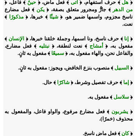
﴿
هل
﴾ حرف استفهام، ﴿
أتى
﴾ فعل ماض، ﴿
حينٌ
﴾ فاعل، ﴿
من الدهر
﴾ جارٌّ ومجرور متعلق بصفة، ﴿
يكن
﴾ فعل مضارع
ناسخ مجزوم، واسمها ضمير هو، ﴿
شيئًا
﴾ خبرها، ﴿
مذكورًا
﴾
نعت.
﴿
إنا
﴾ حرف ناسخ، ونا اسمها، وجملة خلقنا خبرها، ﴿
الإنسان
﴾
مفعول به، ﴿
أمشاج
﴾ نعت لنطفة، ﴿
نبتليه
﴾ فعل مضارع،
والفاعل نحن، والهاء مفعول به، ﴿
سميعًا
﴾ مفعول به ثانٍ.
﴿
السبيل
﴾ منصوب بنزع الخافض، ويجوز: مفعول به ثانٍ.
﴿
إما
﴾ حرف تفصيل وشرط، ﴿
شاكرًا
﴾ حال.
﴿
سلاسل
﴾ مفعول به.
﴿
يشربون
﴾ فعل مضارع مرفوع، والواو فاعل، والمفعول به
محذوف (خمرًا).
﴿
كان
﴾ فعل ماضٍ ناسخ.