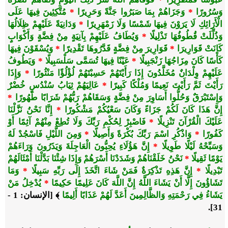
وَسُرُورًا
*
وَجَزَاهُمْ بِمَا صَبَرُوا جَنَّةً وَحَرِيرًا
*
مُتَّكِئِينَ فِيهَا عَلَى
الْأَرَائِكِ لَا يَرَوْنَ فِيهَا شَمْسًا وَلَا زَمْهَرِيرًا
*
وَدَانِيَةً عَلَيْهِمْ ظِلَالُهَا
وَذُلِّلَتْ قُطُوفُهَا تَذْلِيلًا
*
وَيُطَافُ عَلَيْهِمْ بِآنِيَةٍ مِنْ فِضَّةٍ وَأَكْوَابٍ
كَانَتْ قَوَارِيرَا
*
قَوَارِيرَ مِنْ فِضَّةٍ قَدَّرُوهَا تَقْدِيرًا
*
وَيُسْقَوْنَ فِيهَا
كَأْسًا كَانَ مِزَاجُهَا زَنْجَبِيلًا
*
عَيْنًا فِيهَا تُسَمَّى سَلْسَبِيلًا
*
وَيَطُوفُ
عَلَيْهِمْ وِلْدَانٌ مُخَلَّدُونَ إِذَا رَأَيْتَهُمْ حَسِبْتَهُمْ لُؤْلُؤًا مَنْثُورًا
*
وَإِذَا
رَأَيْتَ ثَمَّ رَأَيْتَ نَعِيمًا وَمُلْكًا كَبِيرًا
*
عَالِيَهُمْ ثِيَابُ سُنْدُسٍ خُضْرٌ
وَإِسْتَبْرَقٌ وَحُلُّوا أَسَاوِرَ مِنْ فِضَّةٍ وَسَقَاهُمْ رَبُّهُمْ شَرَابًا طَهُورًا
*
إِنَّ هَذَا كَانَ لَكُمْ جَزَاءً وَكَانَ سَعْيُكُمْ مَشْكُورًا
*
إِنَّا نَحْنُ نَزَّلْنَا
عَلَيْكَ الْقُرْآنَ تَنْزِيلًا
*
فَاصْبِرْ لِحُكْمِ رَبِّكَ وَلَا تُطِعْ مِنْهُمْ آثِمًا أَوْ
كَفُورًا
*
وَاذْكُرِ اسْمَ رَبِّكَ بُكْرَةً وَأَصِيلًا
*
وَمِنَ اللَّيْلِ فَاسْجُدْ لَهُ
وَسَبِّحْهُ لَيْلًا طَوِيلًا
*
إِنَّ هَؤُلَاءِ يُحِبُّونَ الْعَاجِلَةَ وَيَذَرُونَ وَرَاءَهُمْ
يَوْمًا ثَقِيلًا
*
نَحْنُ خَلَقْنَاهُمْ وَشَدَدْنَا أَسْرَهُمْ وَإِذَا شِئْنَا بَدَّلْنَا أَمْثَالَهُمْ
تَبْدِيلًا
*
إِنَّ هَذِهِ تَذْكِرَةٌ فَمَنْ شَاءَ اتَّخَذَ إِلَى رَبِّهِ سَبِيلًا
*
وَمَا
تَشَاؤُونَ إِلَّا أَنْ يَشَاءَ اللَّهُ إِنَّ اللَّهَ كَانَ عَلِيمًا حَكِيمًا
*
يُدْخِلُ مَنْ
يَشَاءُ فِي رَحْمَتِهِ وَالظَّالِمِينَ أَعَدَّ لَهُمْ عَذَابًا أَلِيمًا
﴾ [الإنسان: 1 -
31].