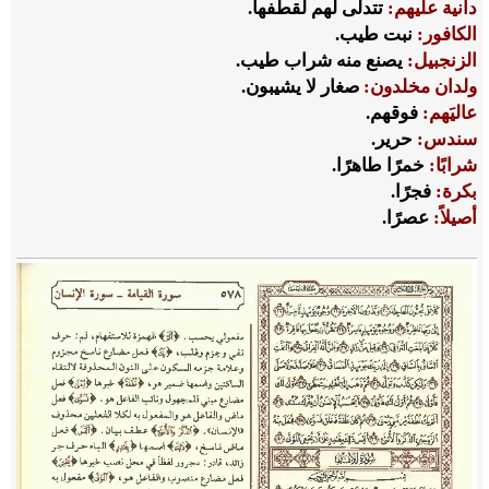
دانية عليهم:
تتدلَّى لهم لقطفها.
الكافور:
نبت طيب.
الزنجبيل:
يصنع منه شراب طيب.
ولدان مخلدون:
صغار لا يشيبون.
عاليَهم:
فوقهم.
سندس:
حرير.
شرابًا:
خمرًا طاهرًا.
بكرة:
فجرًا.
أصيلاً:
عصرًا.