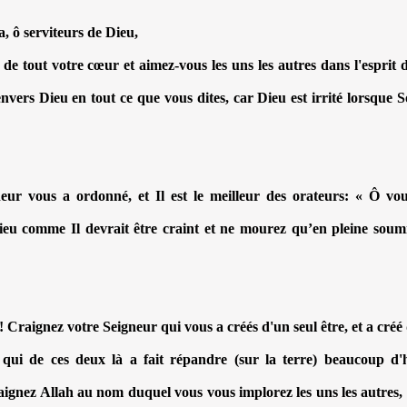
a, ô serviteurs de Dieu,
de tout votre cœur et aimez-vous les uns les autres dans l'esprit 
nvers Dieu en tout ce que vous dites, car Dieu est irrité lorsque S
eur vous a ordonné, et Il est le meilleur des orateurs: « Ô vo
eu comme Il devrait être craint et ne mourez qu’en pleine soumi
raignez votre Seigneur qui vous a créés d'un seul être, et a créé d
 qui de ces deux là a fait répandre (sur la terre) beaucoup d
ignez Allah au nom duquel vous vous implorez les uns les autres, 