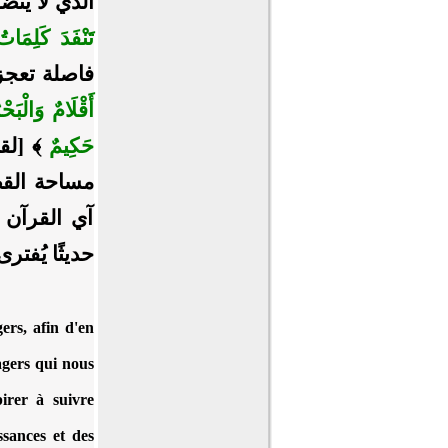
الذي لا ينضب
تَنْفَدَ كَلِمَاتُ
فاصلة تعجز 
أَقْلَامٌ وَالْبَح
حَكِيمٌ
مساحة القصص
آي القرآن
حديثًا يُفترى
ers, afin d'en
sagers qui nous
pirer à suivre
ssances et des