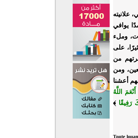
، علانيته
ًا يوافي
وات، وملء
رًا، على
يرتهم من
عين، ومن
هم أعشنا
أَنْعَمَ اللَّهُ
َ رَفِيقًا
﴾
Toute louan