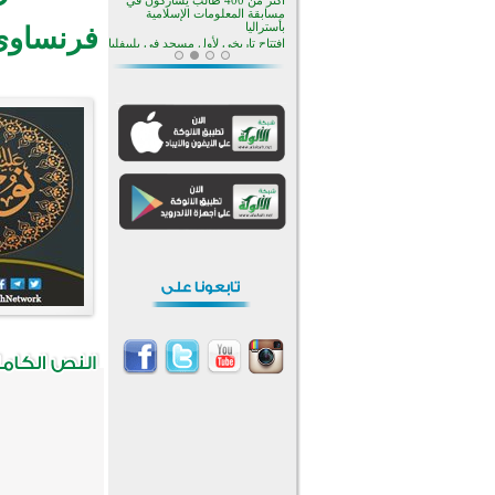
منطقة ريبوفسي تحتفل بميلاد
مسجد جديد في أجواء إيمانية مميزة
فرنساوي
أكبر مشروع إسلامي في ريف
أستراليا يفتتح أبوابه بعد سنوات من
العمل والعطاء
القرآن والتربية في صدارة البرامج
الصيفية للمسلمين في بينزا
وساراتوف وموردوفيا هذا العام
اختتام الدورة التاسعة لمسابقة حفظ
وتلاوة القرآن الكريم في أزناكاييف
تيسليتش تختتم برنامجا تعليميا لتعزيز
القيم وبناء الشخصية للشباب
المسلمين
اختتام منافسات قرآنية متميزة في
بنغلاديش بمشاركة 3000 متسابق
أكثر من 400 طالب يشاركون في
مسابقة المعلومات الإسلامية
بأستراليا