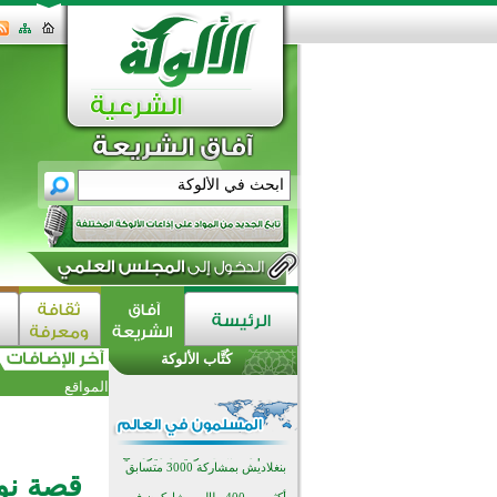
اختتام الدورة التاسعة لمسابقة حفظ
وتلاوة القرآن الكريم في أزناكاييف
تيسليتش تختتم برنامجا تعليميا لتعزيز
القيم وبناء الشخصية للشباب
كُتَّاب الألوكة
المسلمين
اختتام منافسات قرآنية متميزة في
المواقع
بنغلاديش بمشاركة 3000 متسابق
أكثر من 400 طالب يشاركون في
مسابقة المعلومات الإسلامية
بأستراليا
افتتاح تاريخي لأول مسجد في بلييفليا
قصة نوح
بالجبل الأسود منذ أكثر من قرن