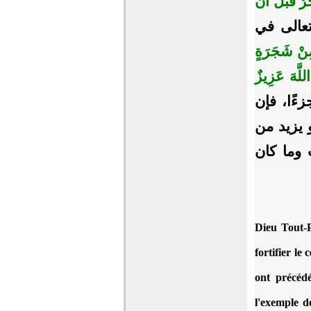
ْرُ قَبْلَ أَنْ
ويقول تعالى في
مِنْ شَجَرَةٍ
اللَّهَ عَزِيزٌ
 جزءًا، فإن
 يزيد من
وما كان
Dieu Tout-P
fortifier le
ont précédé
l'exemple d