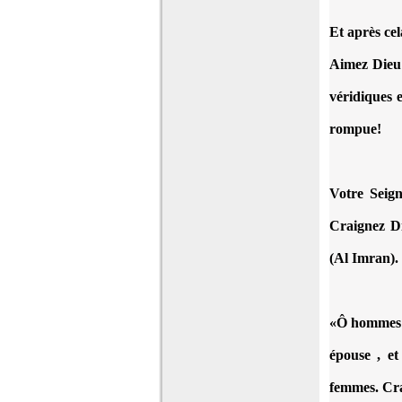
Et après cel
Aimez Dieu 
véridiques e
rompue!
Votre Seign
Craignez Di
(Al Imran).
«Ô hommes! C
épouse , et
femmes. Cra