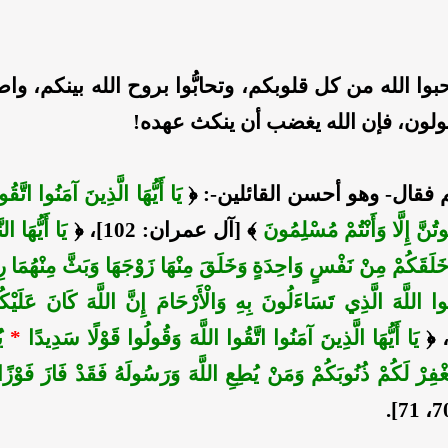
حبوا الله من كل قلوبكم، وتحابُّوا بروح الله بينكم، واص
ولون، فإن الله يغضب أن ينكث عهده!
 فقال- وهو أحسن القائلين-: ﴿
يَا أَيُّهَا الَّذِينَ آمَنُوا اتَّقُ
ُوتُنَّ إِلَّا وَأَنْتُمْ مُسْلِمُونَ
﴾ [آل عمران: 102]، ﴿
يَا أَيُّهَا ا
 خَلَقَكُمْ مِنْ نَفْسٍ وَاحِدَةٍ وَخَلَقَ مِنْهَا زَوْجَهَا وَبَثَّ مِنْهُمَا رِج
ُوا اللَّهَ الَّذِي تَسَاءَلُونَ بِهِ وَالْأَرْحَامَ إِنَّ اللَّهَ كَانَ عَلَيْكُ
يَا أَيُّهَا الَّذِينَ آمَنُوا اتَّقُوا اللَّهَ وَقُولُوا قَوْلًا سَدِيدًا
*
يُ
َغْفِرْ لَكُمْ ذُنُوبَكُمْ وَمَنْ يُطِعِ اللَّهَ وَرَسُولَهُ فَقَدْ فَازَ فَوْز