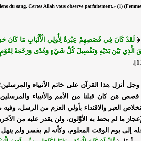
liens du sang. Certes Allah vous observe parfaitement.» (1) (Femme
 ﴿
لَقَدْ كَانَ فِي قَصَصِهِمْ عِبْرَةٌ لِأُولِي الْأَلْبَابِ مَا كَانَ حَدِي
َ الَّذِي بَيْنَ يَدَيْهِ وَتَفْصِيلَ كُلِّ شَيْءٍ وَهُدًى وَرَحْمَةً لِقَوْمٍ 
وجل أنزل هذا القرآن على خاتم الأنبياء والمرسلين؛ 
 قصص مَن كان قبلنا من الأمم والأنبياء والمرسلين 
خلاص العبر والاقتداء بأولي العزم من الرسل، وفيه من
إعجاز ما لم يحط به الأوَّلون، ولن يقدر عليه من الآخر
ه إلى يوم الوقت المعلوم، وكأنه لم يفسر ولم ينهل 