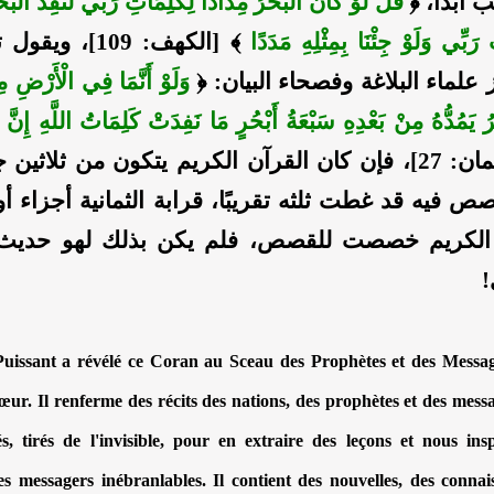
 أبدًا، ﴿
قُلْ لَوْ كَانَ الْبَحْرُ مِدَادًا لِكَلِمَاتِ رَبِّي لَنَفِدَ الْبَح
 رَبِّي وَلَوْ جِئْنَا بِمِثْلِهِ مَدَدًا
﴾ [الكهف: 109]، 
علماء البلاغة وفصحاء البيان: ﴿
وَلَوْ أَنَّمَا فِي الْأَرْضِ 
ْرُ يَمُدُّهُ مِنْ بَعْدِهِ سَبْعَةُ أَبْحُرٍ مَا نَفِدَتْ كَلِمَاتُ اللَّهِ إِنَّ 
﴾ [لقمان: 27]، فإن كان القرآن الكريم يتكون من ثلاثين
 فيه قد غطت ثلثه تقريبًا، قرابة الثمانية أجزاء أو
 الكريم خصصت للقصص، فلم يكن بذلك لهو حديث 
!
uissant a révélé ce Coran au Sceau des Prophètes et des Messag
 cœur. Il renferme des récits des nations, des prophètes et des mes
s, tirés de l'invisible, pour en extraire des leçons et nous ins
es messagers inébranlables. Il contient des nouvelles, des connai