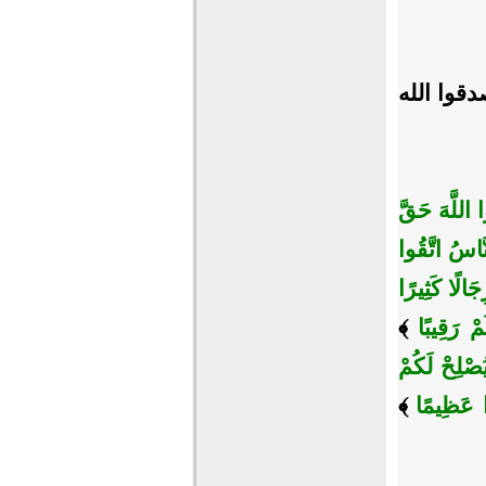
دقوا الله
وا اللَّهَ حَقَّ
لنَّاسُ اتَّقُوا
َالًا كَثِيرًا
مْ رَقِيبًا
﴾
صْلِحْ لَكُمْ
ًا عَظِيمًا
﴾