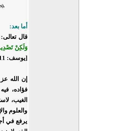
s).
أما بعد:
قال تعالى:
وَلَكِنْ تَصْدِيق
[يوسف: 111].
إن الله عز 
فؤاده، فيه
الغيب، لاست
والعلوم وال
يرفع في أجل