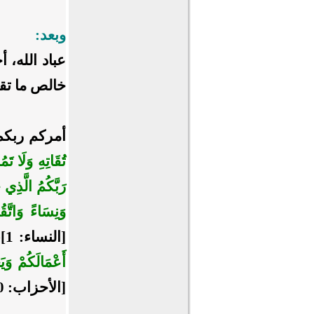
وبعد:
عباد الله، أ
خالص ما تق
أمركم ربكم
تُقَاتِهِ وَلَا تَم
رَبَّكُمُ الَّذِي
وَنِسَاءً وَاتَّق
[النساء: 1]، ﴿
أَعْمَالَكُمْ وَي
[الأحزاب: 70، 71].