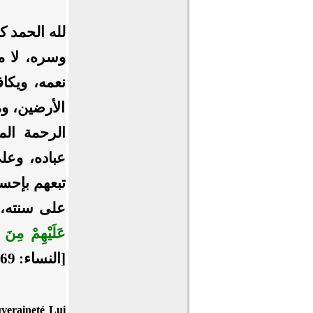
لله الحمد ك
وسره، لا م
نعمه، ويكاف
الأرضين، و
الرحمة الم
عباده، وعل
تبعهم بإحسا
على سنته، 
عَلَيْهِمْ مِنَ ا
[النساء: 69].
uveraineté Lui