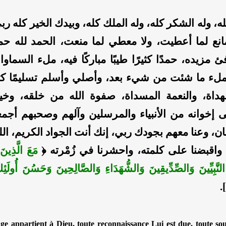
له، وله الشكر كله، وله الملك كله، وبيدك الخير كله ربي
انع لما أعطيت، ولا معطي لما منعت، الحمد لله حمد
ئ مزيده، حمدًا كثيرًا طيبًا مباركًا فيه، ملء السما
ملء ما شئت من شيء بعد، وأصلي وأسلم تسليمًا كثي
هداة، والنعمة المسداة، صفوة الله من خلقه، وخ
ى إخوانه من الأنبياء والمرسلين وآلهم وصحبهم أجم
ن، وعنا معهم بجودك ربي، إنك أنت الجواد الكريم، الل
واقبضنا على كلمته، واحشرنا في زُمْرته ﴿
مَعَ الَّذِينَ 
لنَّبِيِّينَ وَالصِّدِّيقِينَ وَالشُّهَدَاءِ وَالصَّالِحِينَ وَحَسُنَ أُولَئِك
ge appartient à Dieu, toute reconnaissance Lui est due, toute so