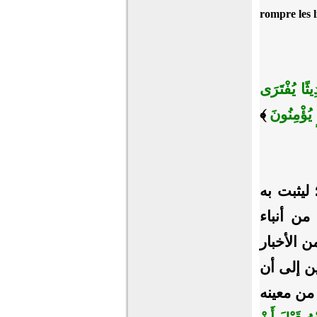
rompre les 
ثًا يُفْتَرَى
يُؤْمِنُونَ
﴾
ليثبت به
من أنباء
 الأخبار
ين إلى أن
من معينه