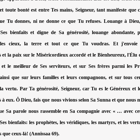
 et toute bonté est entre Tes mains, Seigneur, tant manifeste que 
que Tu donnes, ni ne donne ce que Tu refuses. Louange à Dieu,
Ses bienfaits et digne de Sa générosité, louange abondante, p
 les cieux, la terre et tout ce que Tu voudras. Et j'envoie
s et la paix sur le Miséricordieux accordé et le Bienheureux, l'Élu
 et le meilleur de Ses serviteurs, et sur Ses frères parmi les Pr
ainsi que sur leurs familles et leurs compagnons, et sur tous ce
 la vertu. Par Ta générosité, Seigneur, car Tu es le Généreux et le
s à eux. Ô Dieu, fais que nous vivions selon Sa Sunna et que nous 
que Sa parole nous rassemble en Sa compagnie avec « … avec ce
es bienfaits: les prophètes, les véridiques, les martyrs, et les ver
que ceux-là! (Annissaa 69).