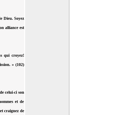
de Dieu. Soyez
on alliance est
us qui croyez!
ssion. » (102)
e celui-ci son
'hommes et de
et craignez de