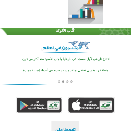
اختتام الدورة التاسعة لمسابقة حفظ وتلاوة القرآن الكريم في أزناكاييف
تيسليتش تختتم برنامجا تعليميا لتعزيز القيم وبناء الشخصية للشباب المسلمين
كُتَّاب الألوكة
اختتام منافسات قرآنية متميزة في بنغلاديش بمشاركة 3000 متسابق
أكثر من 400 طالب يشاركون في مسابقة المعلومات الإسلامية بأستراليا
افتتاح تاريخي لأول مسجد في بلييفليا بالجبل الأسود منذ أكثر من قرن
منطقة ريبوفسي تحتفل بميلاد مسجد جديد في أجواء إيمانية مميزة
أكبر مشروع إسلامي في ريف أستراليا يفتتح أبوابه بعد سنوات من العمل والعطاء
القرآن والتربية في صدارة البرامج الصيفية للمسلمين في بينزا وساراتوف وموردوفيا هذا العام
اختتام الدورة التاسعة لمسابقة حفظ وتلاوة القرآن الكريم في أزناكاييف
تيسليتش تختتم برنامجا تعليميا لتعزيز القيم وبناء الشخصية للشباب المسلمين
اختتام منافسات قرآنية متميزة في بنغلاديش بمشاركة 3000 متسابق