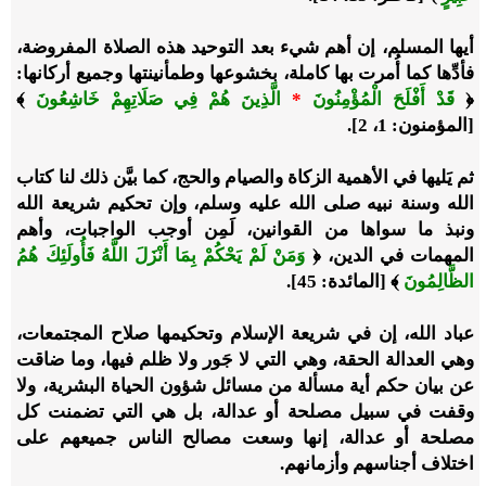
أيها المسلم، إن أهم شيء بعد التوحيد هذه الصلاة المفروضة،
فأدِّها كما أُمرت بها كاملة، بخشوعها وطمأنينتها وجميع أركانها:
﴿
قَدْ أَفْلَحَ الْمُؤْمِنُونَ
*
الَّذِينَ هُمْ فِي صَلَاتِهِمْ خَاشِعُونَ
﴾
[المؤمنون: 1، 2].
ثم يَليها في الأهمية الزكاة والصيام والحج، كما بيَّن ذلك لنا كتاب
الله وسنة نبيه صلى الله عليه وسلم، وإن تحكيم شريعة الله
ونبذ ما سواها من القوانين، لَمِن أوجب الواجبات، وأهم
المهمات في الدين، ﴿
وَمَنْ لَمْ يَحْكُمْ بِمَا أَنْزَلَ اللَّهُ فَأُولَئِكَ هُمُ
الظَّالِمُونَ
﴾ [المائدة: 45].
عباد الله، إن في شريعة الإسلام وتحكيمها صلاح المجتمعات،
وهي العدالة الحقة، وهي التي لا جَور ولا ظلم فيها، وما ضاقت
عن بيان حكم أية مسألة من مسائل شؤون الحياة البشرية، ولا
وقفت في سبيل مصلحة أو عدالة، بل هي التي تضمنت كل
مصلحة أو عدالة، إنها وسعت مصالح الناس جميعهم على
اختلاف أجناسهم وأزمانهم.