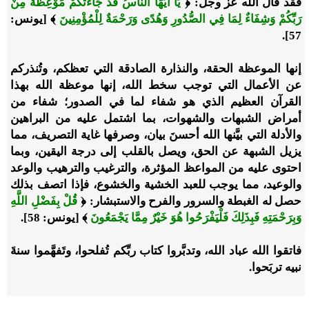
فقد قال الله عز وجل: ﴿
يَا أَيُّهَا النَّاسُ قَدْ جَاءَتْكُمْ مَوْعِظَةٌ مِنْ
رَبِّكُمْ وَشِفَاءٌ لِمَا فِي الصُّدُورِ وَهُدًى وَرَحْمَةٌ لِلْمُؤْمِنِينَ
﴾ [يونس:
57].
إنها الموعظة الحقة، والنذارة الصادقة التي تعظكم، وتُنذركم
عن الأعمال التي توجب سخط الله، إنها موعظة الله بهذا
القرآن العظيم الذي هو شفاء لما في الصدور؛ شفاء من
أمراض الشبهات والشهوات، بما اشتمل عليه من البراهين
والأدلة التي بيَّنها الله أحسنَ بيان، وصرفها غاية التصريف، مما
يزيل الشبهة عن الحق، ويصل بالقلب إلى درجة اليقين، وبما
احتوى عليه من المواعظ المؤثرة، والترغيب والترهيب والوعد
والوعيد، مما يوجب للعبد الخشية والخشوع، فإذا اتصف بذلك
حصل له الغبطة والسرور والفرح والاستبشار: ﴿
قُلْ بِفَضْلِ اللَّهِ
وَبِرَحْمَتِهِ فَبِذَلِكَ فَلْيَفْرَحُوا هُوَ خَيْرٌ مِمَّا يَجْمَعُونَ
﴾ [يونس: 58].
فاتقوا الله عباد الله، وتدبَّروا كتاب ربِّكم تُفلحوا، وتَفهَّموا سنةَ
نبيه تربَحوا.