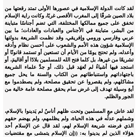
لقد كانت الدولة الإسلامية في عصورها الأولى تمتد رقعتها من
بلاد الصين شرقًا إلى المغرب الأقصى غربًا، وكانت راية الإسلام
تخفق على جميع ممالكها المختلفة، التي تضم أجناسًا متباينة
من البشر، متباينة في الأجناس والعبادات والعادات؛ ما بين
عربي وفارسي ورومي وإفريقي، وقد نظمت الشريعة بدولتها
الإسلامية شؤون هذه الأمم والشعوب على أحسن نظام وأدقه
وأعدله، ولم تحتج يومًا من الأيام أن تستعين أو تستمد قانونًا أو
تشريعًا من غيرها، بل كلما فتح الله للمسلمين بلادًا أو أقاليمَ، أو
استجد فيها أشياءُ لم تُعهَد قبل ذلك، أو جدَّ علماء الشريعة
باجتهاداتهم واستنباطاتهم من الكتاب والسنة ما يحل جميع
مشاكلهم، ولم يقصروا عن تحقيق مصلحة، ولم يصطدموا مع
أيةِ وسيلة تهدف إلى غرض سام يحقق مصلحة عامة خالية من
الجور والظلم.
لقد عاش مع المسلمين وتحت ظلهم أناسٌ لم يَدينوا بالإسلام،
وشملهم عدلُه في هذه الحياة، ولم يظلمهم، ولم يهضم حقهم
الذي فرضته شريعة الإسلام لهم، لقد قال عن الإسلام أحد
هؤلاء الذين لم يدينوا به: ((إن الإسلام يتمشى مع مقتضيات