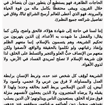
الحاجات الظاهرة، فهو يستطيع أن يتطور دون أن يتضاءل في
خلال القرون، ويبقى محتفظًا بكامل ماله من قوة الحياة
والمرونة، فهو الذي أعطى للعالم أرسخ الشرائع ثباتًا، وفاق في
تفاصيل شرائعه جميع النظم)).
إننا لسنا في حاجة إلى شهادة هؤلاء، فالحق واضح، ولكن كما
يقال: والفضل ما شهدت به الأعداء، إن الذين يتهربون من
تحكيم الشريعة، وهم يتسمون بالإسلام، إنما منعهم الظلم
وإنفاذ رغباتهم، ولو تكلموا بالحقيقة والواقع، لأنصفوا ولكن
منعهم من الإنصاف حبُّ العلو والتجبر والتسلط على الخلق، لذا
فإن شريعة الإسلام لا تصلح لمريدي الفساد في الأرض، ولا
لذوي الأهواء.
الشريعة تُوقِف كل شخص عند حده، وتربط الإنسان برابطة
العدل والمساواة، لا فرق بين عربي ولا عجمي، وأسود ولا
أبيض، إن الدين الإسلامي يربط العبد بخالقه وحده؛ ولهذا لا
يقبله ولا يرضاه المتجبرون، ولا الذين يجعلون لأنفسهم منزلة
فوق منزلة الخلق، يستعبدون الناس ويذلونهم؛ لأن الدين يسلب
نفوذهم، ويحول دون أهوائهم ورغباتهم، ويوقفهم عند حدهم،