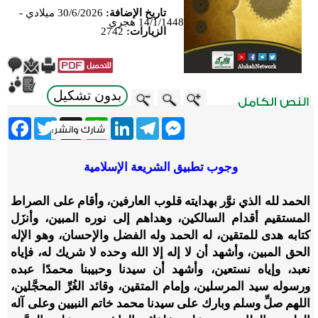
تاريخ الإضافة:
30/6/2026 ميلادي -
14/1/1448 هجري
الزيارات:
2742
بدون تشكيل
ebook
Twitter
WhatsApp
X
LinkedIn
Telegram
Messenger
وجوب تطبيق الشريعة الإسلامية
الحمد لله الذي نوَّر بهدايته قلوب العارفين، وأقام على الصراط
المستقيم أقدام السالكين، وهداهم إلى نوره المبين، وأنزَل
كتابه هدى للمتقين، له الحمد وله الفضل والإحسان، وهو الإله
الحق المبين، وأشهد أن لا إله إلا الله وحده لا شريك له، فإياه
نعبد، وإياه نستعين، وأشهد أن سيدنا وحبيبنا محمدًا عبده
ورسوله سيد المرسلين، وإمام المتقين، وقائد الغُرِّ المحجَّلين،
اللهم صلِّ وسلم وبارك على سيدنا محمد خاتم النبيين وعلى آله