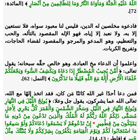
اللَّهُ عَلَيْهِ الْجَنَّةَ وَمَأْوَاهُ النَّارُ وَمَا لِلظَّالِمِينَ مِنْ أَنْصَارٍ
﴾ [المائدة:
72].
فادعوه مخلصين له الدين، فليس لنا معبود سواه، فلا نستعين
إلا به، ولا نعبد إلا إياه، فهو الإله المقصود بالتأله، والحب
والتعظيم، وهو المدعو والمرجو والمقصود لقضاء الحاجات،
وتفريج الكربات.
واعلموا أن الدعاء مخ العبادة، وهو خالص حقِّه سبحانه؛ يقول
تعالى: ﴿
أَمَّنْ يُجِيبُ الْمُضْطَرَّ إِذَا دَعَاهُ وَيَكْشِفُ السُّوءَ وَيَجْعَلُكُمْ
خُلَفَاءَ الْأَرْضِ أَإِلَهٌ مَعَ اللَّهِ قَلِيلًا مَا تَذَكَّرُونَ
﴾ [النمل: 62].
فمن دعا أحدًا غير الله كائنًا مَن كان، فقد اتخذ إلهًا مع الله،
تعالى الله عما يشركون، يقول جل وعلا: ﴿
يُولِجُ اللَّيْلَ فِي النَّهَارِ
وَيُولِجُ النَّهَارَ فِي اللَّيْلِ وَسَخَّرَ الشَّمْسَ وَالْقَمَرَ كُلٌّ يَجْرِي لِأَجَلٍ
مُسَمًّى ذَلِكُمُ اللَّهُ رَبُّكُمْ لَهُ الْمُلْكُ وَالَّذِينَ تَدْعُونَ مِنْ دُونِهِ مَا
يَمْلِكُونَ مِنْ قِطْمِيرٍ
*
إِنْ تَدْعُوهُمْ لَا يَسْمَعُوا دُعَاءَكُمْ وَلَوْ سَمِعُوا
مَا اسْتَجَابُوا لَكُمْ وَيَوْمَ الْقِيَامَةِ يَكْفُرُونَ بِشِرْكِكُمْ وَلَا يُنَبِّئُكَ مِثْلُ
خَبِيرٍ
﴾ [فاطر: 13، 14].