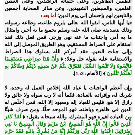
الطيبين الطاهرين، وعلى خلفائه الراشدين، وعلى العمَّين
العَلمين، والسبطين الشهيدين، وعن سائر الصحابة أجمعين
والتابعين لهم بإحسان إلى يوم الدين؛
أما بعد:
فيا أيها الناس، اتقوا الله تعالى بلزوم طاعته، وطاعة رسوله،
وذلك بتصديقه صلى الله عليه وسلم بجميع ما به أخبر، وامتثال
ما به أمر، واجتناب ما عنه نهى وزجر، فمن فعل ذلك فقد
استقام على الصراط المستقيم، وهو الطريق الموصل إلى الله
وإلى جنات النعيم، فقد أمركم الله بسلوك هذا الصراط
والاستقامة عليه بقوله جل وعلا: ﴿
وَأَنَّ هَذَا صِرَاطِي مُسْتَقِيمًا
فَاتَّبِعُوهُ وَلَا تَتَّبِعُوا السُّبُلَ فَتَفَرَّقَ بِكُمْ عَنْ سَبِيلِهِ ذَلِكُمْ وَصَّاكُمْ بِهِ
لَعَلَّكُمْ تَتَّقُونَ
﴾ [الأنعام: 153].
وإن أعظم الواجبات يا عباد الله إخلاص العمل له وحده، لا
شريك له، وإفراده بالعبادة، فكما أنه لا رب سواه ولا خالق ولا
رازق إلا هو، فليس للعباد إله ومعبود إلا الله، فمن أخلَص له
الدين في ظاهره وباطنه، فهو الموحد حقًّا، ومن صرف شيئًا
من العبادة لغيره فهو المشرك، والله سبحانه يقول: ﴿
لَقَدْ كَفَرَ
الَّذِينَ قَالُوا إِنَّ اللَّهَ هُوَ الْمَسِيحُ ابْنُ مَرْيَمَ وَقَالَ الْمَسِيحُ يَا بَنِي
إِسْرَائِيلَ اعْبُدُوا اللَّهَ رَبِّي وَرَبَّكُمْ إِنَّهُ مَنْ يُشْرِكْ بِاللَّهِ فَقَدْ حَرَّمَ