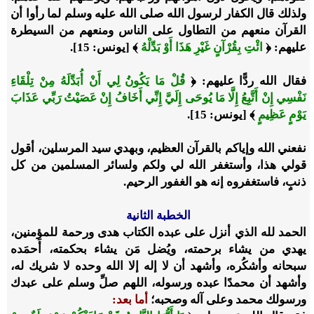
ولذلك قال الكفار لرسول الله صلى الله عليه وسلم لما رأوا أن
القرآن منعهم من التطاول على الناس ومنعهم من السيطرة
عليهم: ﴿
ائْتِ بِقُرْآنٍ غَيْرِ هَذَا أَوْ بَدِّلْهُ
﴾ [يونس: 15].
فقال الله ردًّا عليهم: ﴿
قُلْ مَا يَكُونُ لِي أَنْ أُبَدِّلَهُ مِنْ تِلْقَاءِ
نَفْسِي إِنْ أَتَّبِعُ إِلَّا مَا يُوحَى إِلَيَّ إِنِّي أَخَافُ إِنْ عَصَيْتُ رَبِّي عَذَابَ
يَوْمٍ عَظِيمٍ
﴾ [يونس: 15].
نفعني الله وإياكم بالقرآن العظيم، وبهدي سيد المرسلين، أقول
قولي هذا، وأستغفر الله لي ولكم ولسائر المسلمين من كل
ذنبٍ، فاستغفروه إنه هو الغفور الرحيم.
الخطبة الثانية
الحمد لله الذي أنزل على عبده الكتاب هدى ورحمة للمؤمنين،
يهدي من يشاء برحمته، ويُضل مَن يشاء بحكمته، أَحمَده
سبحانه وأشكُره، وأشهد أن لا إله إلا الله وحده لا شريك له،
وأشهد أن محمدًا عبده ورسوله، اللهم صلِّ وسلم على عبدك
ورسولك محمد وعلى آله وصحبه؛
أما بعد: