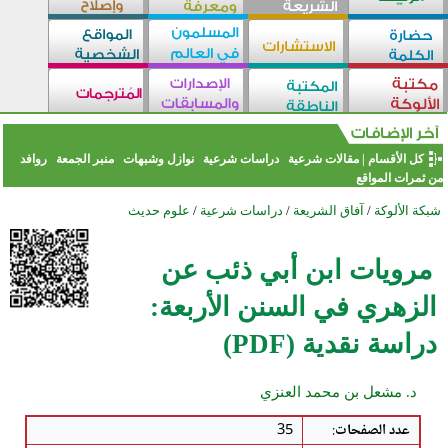
كل الأقسام
|
مقالات شرعية
دراسات شرعية
نوازل وشبهات
منبر الجمعة
روافد
من ثمرات المواقع
شبكة الألوكة
/
آفاق الشريعة
/
دراسات شرعية
/
علوم حديث
مرويات ابن أبي ذئب عن
الزهري في السنن الأربعة:
دراسة نقدية (PDF)
د. مشعل بن محمد العنزي
عدد الصفحات
:
35