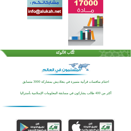
كُتَّاب الألوكة
اختتام منافسات قرآنية متميزة في بنغلاديش بمشاركة 3000 متسابق
أكثر من 400 طالب يشاركون في مسابقة المعلومات الإسلامية بأستراليا
افتتاح تاريخي لأول مسجد في بلييفليا بالجبل الأسود منذ أكثر من قرن
منطقة ريبوفسي تحتفل بميلاد مسجد جديد في أجواء إيمانية مميزة
أكبر مشروع إسلامي في ريف أستراليا يفتتح أبوابه بعد سنوات من العمل والعطاء