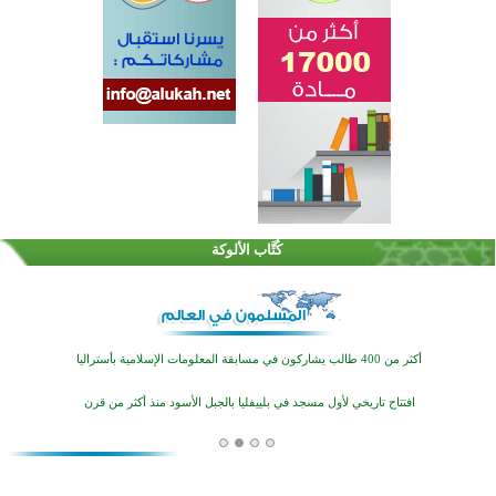
القرآن والتربية في صدارة البرامج الصيفية للمسلمين في بينزا وساراتوف وموردوفيا هذا العام
اختتام الدورة التاسعة لمسابقة حفظ وتلاوة القرآن الكريم في أزناكاييف
كُتَّاب الألوكة
أكثر من 100 شخص يتعرفون على الإسلام خلال يوم المسجد المفتوح في ميلفيل
اختتام منافسات قرآنية متميزة في بنغلاديش بمشاركة 3000 متسابق
أكثر من 400 طالب يشاركون في مسابقة المعلومات الإسلامية بأستراليا
افتتاح تاريخي لأول مسجد في بلييفليا بالجبل الأسود منذ أكثر من قرن
منطقة ريبوفسي تحتفل بميلاد مسجد جديد في أجواء إيمانية مميزة
أكبر مشروع إسلامي في ريف أستراليا يفتتح أبوابه بعد سنوات من العمل والعطاء