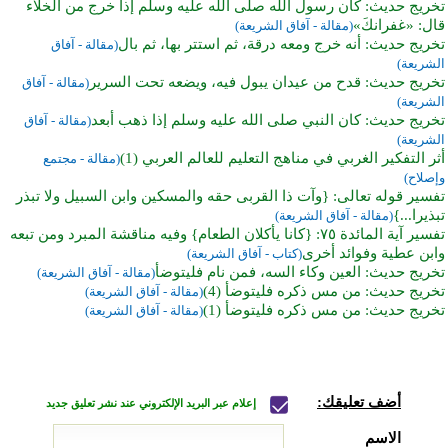
تخريج حديث: كان رسول الله صلى الله عليه وسلم إذا خرج من الخلاء
قال: «غفرانكَ»
(مقالة - آفاق الشريعة)
تخريج حديث: أنه خرج ومعه درقة، ثم استتر بها، ثم بال
(مقالة - آفاق
الشريعة)
تخريج حديث: قدح من عيدان يبول فيه، ويضعه تحت السرير
(مقالة - آفاق
الشريعة)
تخريج حديث: كان النبي صلى الله عليه وسلم إذا ذهب أبعد
(مقالة - آفاق
الشريعة)
أثر التفكير الغربي في مناهج التعليم للعالم العربي (1)
(مقالة - مجتمع
وإصلاح)
تفسير قوله تعالى: {وآت ذا القربى حقه والمسكين وابن السبيل ولا تبذر
تبذيرا...}
(مقالة - آفاق الشريعة)
تفسير آية المائدة ٧٥: {كانا يأكلان الطعام} وفيه مناقشة المبرد ومن تبعه
وابن عطية وفوائد أخرى
(كتاب - آفاق الشريعة)
تخريج حديث: العين وكاء السه، فمن نام فليتوضأ
(مقالة - آفاق الشريعة)
تخريج حديث: من مس ذكره فليتوضأ (4)
(مقالة - آفاق الشريعة)
تخريج حديث: من مس ذكره فليتوضأ (1)
(مقالة - آفاق الشريعة)
أضف تعليقك:
إعلام عبر البريد الإلكتروني عند نشر تعليق جديد
الاسم