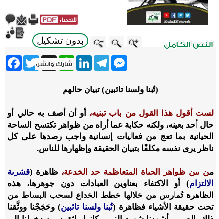
بدون تشكيل
ebook
Twitter
WhatsApp
X
LinkedIn
Telegram
Messenger
(تُبنا ولسنا تائبين) تبيان حالهم
لست أقول هذا القول من باب تبنيه،
أو أن أصف به حالي أو
حال أحد بعينه، ولكنه حكاية عما أراه من ظواهر تكتسح الساحة
الحياتية بما تعج من فعاليات إنسانية واجب رصدها على كل
ناظر يرى نفسه مكلفًا بتبيان الحقيقة وإظهارها للناس.
م
ن بين ظواهر الحياة المتعاظمة حد الخدعة،
ظاهرة (
قشرية
الالتزام
) أو الاكتفاء بعناوين العبادات دون جوهرها، هذه
الظاهرة تُمارس من خلالها خطط الخداع لسحب البساط من
تحت حقيقة الأشياء فظاهرة (
تُبنا ولسنا تائبين
) وحَجَجْنا ووثَّقنا
ذلك بالصور وأشهدنا شهود الزور وكانوا واثقين من دخولنا إلى