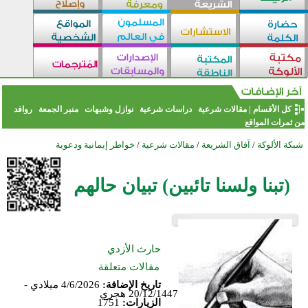
كل الأقسام
|
مقالات شرعية
دراسات شرعية
نوازل وشبهات
منبر الجمعة
روافد
من ثمرات المواقع
شبكة الألوكة
/
آفاق الشريعة
/
مقالات شرعية
/
خواطر إيمانية ودعوية
(تبنا ولسنا تائبين) تبيان حالهم
حارث الأزدي
مقالات متعلقة
تاريخ الإضافة:
4/6/2026 ميلادي -
20/12/1447 هجري
الزيارات:
1751