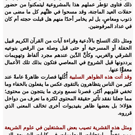
ذلك فتاوى تؤطر عملهم هذا بالمشروعية ليتمكنوا من حضور
حفلات العيد الماجنة، وقد مسحوا في ظنِّهم كل ما مضى من
ذنوب ومعاصٍ، بل لم يخامر أحدًا منهم هل قبلت حجته أم كان
في عداد المرفوضين.
ومثل ذلك التسلح بالأدعية وقراءة آيات من القرآن الكريم قبيل
الحفلة أو المسرحية أو حتى قبل وصلة من الرقص بنوعيه
الشرقي والغربي، وكأنَّ الدِّين عندهم مجرد ألفاظ وتهويمات
يرددونها قبل الشروع في المعاصي فتكون بذلك تلك الأعمال
معفوًّا عنها.
وقد أتت هذه الظواهر السلبية
أُكُلها فصارت ظاهرةً عامةً عند
كثير من الناس يتظاهرون بالتقوى عكس ما يفعلون بالخفاء وما
تخفي قلوبهم أكثر، فصرنا نسمع ونرى ما ينتجون من محتوى؛
مما جعلنا نفقد تأثير حقيقة المحتوى لكثرة ما نعرف من دواخل
هؤلاء؛ بل بعضها ظاهر بفيديوات أخرى تخالف المعنى الذي
قرروه.
ومثل هذه القشرية تصيب بعض المشتغلين في علوم الشريعة
ممن تخطَّى امتحانات المعلومات في كليات الشريعة التي