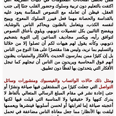
اكتفت بالتعليم دون تربية وسلوك وحضور القلب جنبًا إلى جنب
العقل، فيظن أن تعامله مع النصوص المقدَّسة يعود عليه
بالقداسة والحصانة مهما فعل فيبرر السلوك المعوج، ويبيح
لنفسه الكذب، ويتعامل بالظنون ويحاكم الناس بالوشاية،
ويفضح التائبين بكل تفصيلات ذنوبهم، ويلوي بأعناق النصوص
لتوافق رأيه، ويكسر مجاديف الساعين إلى التوبة بتضخيم
ذنوبهم، وكأنه يقول لهم هيهات لكم أن تصلوا إلا من خلالنا
والتسليم بما نريد، وليس هذا مقتصرًا على هذا النوع من الناس
بل إن كثيرًا ممن يمارسون الحديث بالأفكار والمتبنيات يظنون
أنهم فوق المحاسبة ويريدون من الناس أن تبجلهم كما تبجل
الأفكار التي يتحدثون بها لفظًا دون تطبيق.
و
مثل ذلك حالات الواتساب والفيسبوك ومنشورات وسائل
التواصل
التي جعلت كثيرًا من المشتغلين فيها صياغة ونشرًا أو
حتى إعادة نشر في مقام المبلغ الرسالي المتعالي بألفاظ لا
يدرك كنهها ولا حقيقتها ولا المناسبة التي قيلت فيها لكنها
أعجبته صياغة إما لغرابتها أو لحسن أسلوبها فينشرها ويعممها
ليلفت بها الأنظار؛ مما جعل معاناة الناس مضاعفة في تحمل