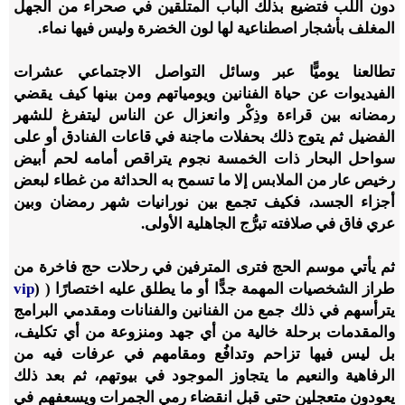
دون اللب فتضيع بذلك ألباب المتلقين في صحراء من الجهل
المغلف بأشجار اصطناعية لها لون الخضرة وليس فيها نماء.
تطالعنا يوميًّا عبر وسائل التواصل الاجتماعي عشرات
الفيديوات عن حياة الفنانين ويومياتهم ومن بينها كيف يقضي
رمضانه بين قراءة وذِكْر وانعزال عن الناس ليتفرغ للشهر
الفضيل ثم يتوج ذلك بحفلات ماجنة في قاعات الفنادق أو على
سواحل البحار ذات الخمسة نجوم يتراقص أمامه لحم أبيض
رخيص عار من الملابس إلا ما تسمح به الحداثة من غطاء لبعض
أجزاء الجسد، فكيف تجمع بين نورانيات شهر رمضان وبين
عري فاق في صلافته تبرُّج الجاهلية الأولى.
ثم يأتي موسم الحج فترى المترفين في رحلات حج فاخرة من
طراز الشخصيات المهمة جدًّا أو ما يطلق عليه اختصارًا ( (
vip
يترأسهم في ذلك جمع من الفنانين والفنانات ومقدمي البرامج
والمقدمات برحلة خالية من أي جهد ومنزوعة من أي تكليف،
بل ليس فيها تزاحم وتدافُع ومقامهم في عرفات فيه من
الرفاهية والنعيم ما يتجاوز الموجود في بيوتهم، ثم بعد ذلك
يعودون متعجلين حتى قبل انقضاء رمي الجمرات ويسعفهم في