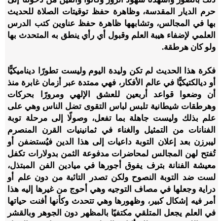
حرم الديار المقدسة، وظاهرة حفظ توقيتات الصلاة للحديث
بها في المجالس، وتشابهها ظاهرة حفظ عناوين كتب الدرس
العلمي لإضفاء هيبة العلم وقبول أي رأي ينطق به المتحدث بها
ولو كان هرطقة.
فكرة هذا الحديث لم تكن وليدة اليوم وليست تطورًا ديناميكيًّا
أو ديالكتيكيًّا في عالم الأفكار، فهي ممتدة عبر أزمان غابرة منذ
أن وضعوا قواعد أربعين للعشق الإلهي ومرورًا بحركات
وهرطقات شيطانية تلبس لباس التقوى تضل الناس وهي على
علم بذلك وليست جاهلة بما تفعل، وصولًا إلى مرحلة توبة
الفنانات من التمثيل والغناء في ثمانينيات القرن المنصرم
ليبرزن بعد إعلان التوبة داعيات إلى هذا الدين فيُستضفن أو
تُفتح لهن المجالس لمحاضرات مدفوعة الثمن بدولارات تكفل
معيشة الفنانة بترف يفوق أجورها في ميادين الفن المبتذل،
لست ضد التوبة النصوح ولكن تصدر التائبة من دون علم أو
دراية وجعلها في مصاف التوجيه وهي أحوج من غيرها إليه هذا
أمر فيه إشكال كبير، وظهورها وهي تتحدث وكأنها أفنت حياتها
في العلم يجعل المتلقي مكتفيًا بالمظهر دون الجوهر وبالقشر