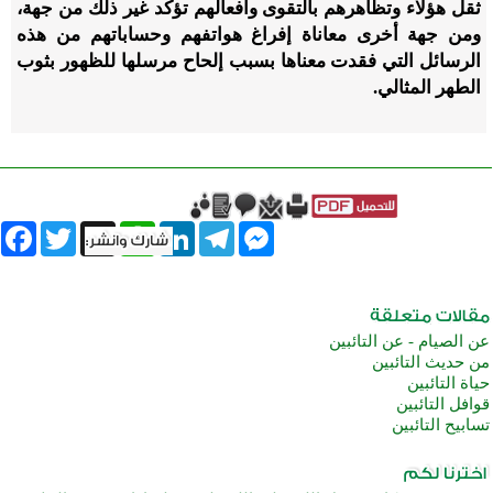
ثقل هؤلاء وتظاهرهم بالتقوى وأفعالهم تؤكد غير ذلك من جهة،
ومن جهة أخرى معاناة إفراغ هواتفهم وحساباتهم من هذه
الرسائل التي فقدت معناها بسبب إلحاح مرسلها للظهور بثوب
الطهر المثالي.
book
Twitter
WhatsApp
X
LinkedIn
Telegram
Messenger
عن الصيام - عن التائبين
من حديث التائبين
حياة التائبين
قوافل التائبين
تسابيح التائبين