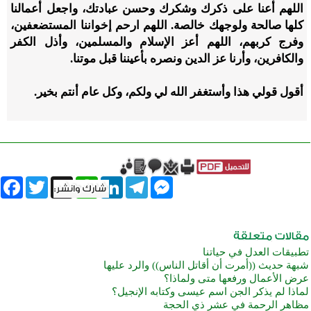
اللهم أعنا على ذكرك وشكرك وحسن عبادتك، واجعل أعمالنا
كلها صالحة ولوجهك خالصة. اللهم ارحم إخواننا المستضعفين،
وفرج كربهم، اللهم أعز الإسلام والمسلمين، وأذل الكفر
والكافرين، وأرنا عز الدين ونصره بأعيننا قبل موتنا.
أقول قولي هذا وأستغفر الله لي ولكم، وكل عام أنتم بخير.
book
Twitter
WhatsApp
X
LinkedIn
Telegram
Messenger
تطبيقات العدل في حياتنا
شبهة حديث ((أمرت أن أقاتل الناس)) والرد عليها
عرض الأعمال ورفعها متى ولماذا؟
لماذا لم يذكر الجن اسم عيسى وكتابه الإنجيل؟
مظاهر الرحمة في عشر ذي الحجة