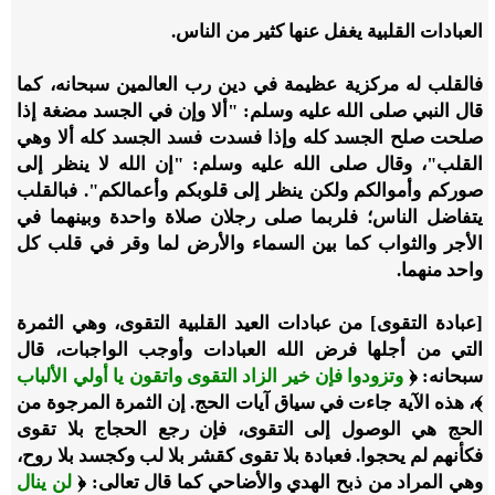
العبادات القلبية يغفل عنها كثير من الناس.
فالقلب له مركزية عظيمة في دين رب العالمين سبحانه، كما
قال النبي صلى الله عليه وسلم: "ألا وإن في الجسد مضغة إذا
صلحت صلح الجسد كله وإذا فسدت فسد الجسد كله ألا وهي
القلب"، وقال صلى الله عليه وسلم: "إن الله لا ينظر إلى
صوركم وأموالكم ولكن ينظر إلى قلوبكم وأعمالكم". فبالقلب
يتفاضل الناس؛ فلربما صلى رجلان صلاة واحدة وبينهما في
الأجر والثواب كما بين السماء والأرض لما وقر في قلب كل
واحد منهما.
[عبادة التقوى] من عبادات العيد القلبية التقوى، وهي الثمرة
التي من أجلها فرض الله العبادات وأوجب الواجبات، قال
سبحانه: ﴿
وتزودوا فإن خير الزاد التقوى واتقون يا أولي الألباب
﴾، هذه الآية جاءت في سياق آيات الحج. إن الثمرة المرجوة من
الحج هي الوصول إلى التقوى، فإن رجع الحجاج بلا تقوى
فكأنهم لم يحجوا. فعبادة بلا تقوى كقشر بلا لب وكجسد بلا روح،
وهي المراد من ذبح الهدي والأضاحي كما قال تعالى: ﴿
لن ينال