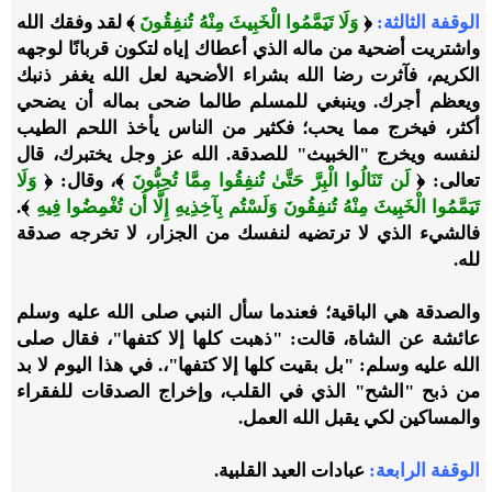
الوقفة الثالثة:
﴿
وَلَا تَيَمَّمُوا الْخَبِيثَ مِنْهُ تُنفِقُونَ
﴾ لقد وفقك الله
واشتريت أضحية من ماله الذي أعطاك إياه لتكون قربانًا لوجهه
الكريم، فآثرت رضا الله بشراء الأضحية لعل الله يغفر ذنبك
ويعظم أجرك. وينبغي للمسلم طالما ضحى بماله أن يضحي
أكثر، فيخرج مما يحب؛ فكثير من الناس يأخذ اللحم الطيب
لنفسه ويخرج "الخبيث" للصدقة. الله عز وجل يختبرك، قال
تعالى: ﴿
لَن تَنَالُوا الْبِرَّ حَتَّىٰ تُنفِقُوا مِمَّا تُحِبُّونَ
﴾، وقال: ﴿
وَلَا
تَيَمَّمُوا الْخَبِيثَ مِنْهُ تُنفِقُونَ وَلَسْتُم بِآخِذِيهِ إِلَّا أَن تُغْمِضُوا فِيهِ
﴾.
فالشيء الذي لا ترتضيه لنفسك من الجزار، لا تخرجه صدقة
لله.
والصدقة هي الباقية؛ فعندما سأل النبي صلى الله عليه وسلم
عائشة عن الشاة، قالت: "ذهبت كلها إلا كتفها"، فقال صلى
الله عليه وسلم: "بل بقيت كلها إلا كتفها"،. في هذا اليوم لا بد
من ذبح "الشح" الذي في القلب، وإخراج الصدقات للفقراء
والمساكين لكي يقبل الله العمل.
الوقفة الرابعة
:
عبادات العيد القلبية.