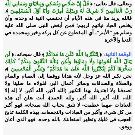
وتعالى. قال تعالى: ﴿
قُلْ إِنَّ صَلَاتِي وَنُسُكِي وَمَحْيَايَ وَمَمَاتِي لِلَّهِ
رَبِّ الْعَالَمِينَ لَا شَرِيكَ لَهُ وَبِذَلِكَ أُمِرْتُ وَأَنَا أَوَّلُ الْمُسْلِمِينَ
﴾.
فالله يريد منا في هذه الأيام أن نحتسب النية له وحده، وأن
يخلص العباد نياتهم لربهم؛ فمن أبغض النبي صلى الله عليه
وسلم هو "الأبتر"، أي المقطوع عن كل بركة وخير ومحمدة في
الدنيا والآخرة.
الوقفة الثانية:
﴿
لِتُكَبِّرُوا اللَّهَ عَلَىٰ مَا هَدَاكُمْ
﴾ قال سبحانه: ﴿
لَن
يَنَالَ اللَّهَ لُحُومُهَا وَلَا دِمَاؤُهَا وَلَٰكِن يَنَالُهُ التَّقْوَىٰ مِنكُمْ
كَذَٰلِكَ
سَخَّرَهَا لَكُمْ لِتُكَبِّرُوا اللَّهَ عَلَىٰ مَا هَدَاكُمْ
وَبَشِّرِ الْمُحْسِنِينَ
﴾،
نحن نكبر الله عز وجل لأنه هدانا ووفقنا إلى الصيام والقيام
والصلاة والصدقات وسائر أعمال البر، فلولاه ما صلينا ولا
تصدقنا ولا اهتدينا. بهذا التكبير (الله أكبر، الله أكبر، لا إله إلا
الله، الله أكبر، الله أكبر، ولله الحمد)، أنت تعلن أن هذه
العبادات -مهما عظمت- لا تليق بجناب الله سبحانه، فهو أكبر
من كل شيء، وأكبر من العبادات والتجمعات. بهذه الكلمة تذبح
العجب في قلبك وتظهر استعانتك بالله وحده، فهو الذي أعان
ووفق.