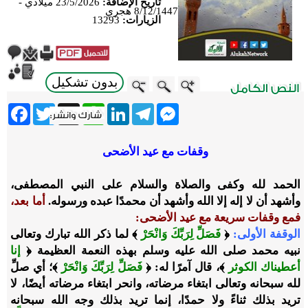
تاريخ الإضافة:
23/5/2026 ميلادي -
8/12/1447 هجري
الزيارات:
13293
بدون تشكيل
ebook
Twitter
WhatsApp
X
LinkedIn
Telegram
Messenger
وقفات مع عيد الأضحى
الحمد لله وكفى والصلاة والسلام على النبي المصطفى،
وأشهد أن لا إله إلا الله وأشهد أن محمدًا عبده ورسوله.
أما بعد،
فمع وقفات سريعة مع عيد الأضحى:
الوقفة الأولى:
﴿
فَصَلِّ لِرَبِّكَ وَانْحَرْ
﴾ لما ذكر الله تبارك وتعالى
نبيه محمد صلى الله عليه وسلم بهذه النعمة العظيمة ﴿
إنا
أعطيناك الكوثر
﴾، قال آمرًا له: ﴿
فَصَلِّ لِرَبِّكَ وَانْحَرْ
﴾؛ أي صلِّ
لله سبحانه وتعالى ابتغاء مرضاته، وانحر ابتغاء مرضاته أيضًا، لا
تريد بذلك ثناءً ولا حمدًا، إنما تريد بذلك وجه الله سبحانه