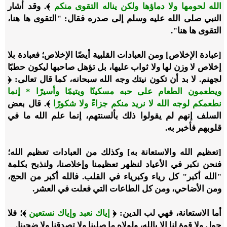
الله لحومها ولا دماؤها ولكن يناله التقوى منكم
﴾. وقد أشار
النبي صلى الله عليه وسلم إلى صدره فقال: "التقوى ها هنا،
التقوى ها هنا".
[عبادة الإخلاص] ومن العبادات القلبية أيضًا الإخلاص؛ فعبادة بلا
إخلاص لا وزن لها ولا ثواب عليها، بل تؤهل صاحبها ليكون حطبًا
لجهنم. لا بد أن تكون نيتك وجه الله سبحانه، كما قال تعالى: ﴿
ويطعمون الطعام على حبه مسكينًا ويتيمًا وأسيرًا * إنما
نطعمكم لوجه الله لا نريد منكم جزاءً ولا شكورًا
﴾. قال بعض
السلف إنهم لم يقولوا ذلك بألسنتهم، إنما علم الله ما في
قلوبهم فأخبر به.
[تعظيم الله والاستعانة به] وكذلك من العبادات تعظيم الله؛
فنحن نكبر في الأعياد لنظهر تعظيمنا وإخلاصنا، ولنذبح بكلمة
"الله أكبر" كل رياء وكبرياء في القلب. فالله أكبر من الحج،
ومن الأضاحي، ومن كل الطاعات التي فعلت في العشر.
أما الاستعانة، فهي لب الدين: ﴿
إياك نعبد وإياك نستعين
﴾؛ فلا
حول ولا قوة لنا إلا بالله، ولولاه ما صلينا ولا تصدقنا ولا ضحينا.