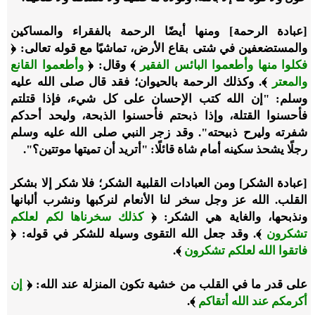
[عبادة الرحمة] ومنها أيضًا الرحمة بالفقراء والمساكين
والمستضعفين في شتى بقاع الأرض، تماشيًا مع قوله تعالى: ﴿
فكلوا منها وأطعموا البائس الفقير
﴾ وقال: ﴿
وأطعموا القانع
والمعتر
﴾. وكذلك الرحمة بالحيوان؛ فقد قال صلى الله عليه
وسلم: "إن الله كتب الإحسان على كل شيء، فإذا قتلتم
فأحسنوا القتلة، وإذا ذبحتم فأحسنوا الذبحة، وليحد أحدكم
شفرته وليرح ذبيحته". وقد زجر النبي صلى الله عليه وسلم
رجلًا يشحذ سكينه أمام شاة قائلًا: "أتريد أن تميتها موتتين؟".
[عبادة الشكر] ومن العبادات القلبية الشكر؛ فلا شكر إلا بشكر
القلب. الله عز وجل سخر لنا الأنعام لنركبها ونشرب ألبانها
ونذبحها، والغاية هي الشكر: ﴿
كذلك سخرناها لكم لعلكم
تشكرون
﴾. وقد جعل الله التقوى وسيلة للشكر في قوله: ﴿
فاتقوا الله لعلكم تشكرون
﴾.
على قدر ما في القلب من خشية تكون المنزلة عند الله: ﴿
إن
أكرمكم عند الله أتقاكم
﴾.